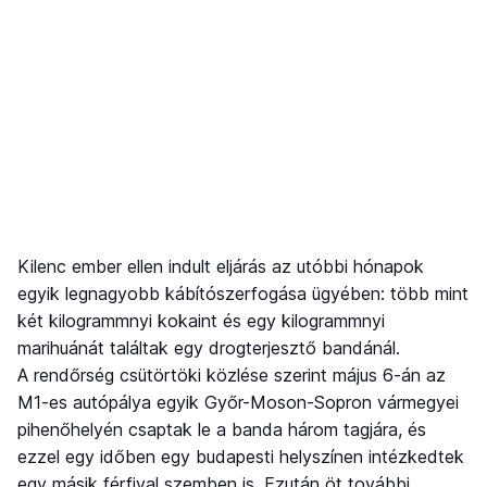
Kilenc ember ellen indult eljárás az utóbbi hónapok
egyik legnagyobb kábítószerfogása ügyében: több mint
két kilogrammnyi kokaint és egy kilogrammnyi
marihuánát találtak egy drogterjesztő bandánál.
A rendőrség csütörtöki közlése szerint május 6-án az
M1-es autópálya egyik Győr-Moson-Sopron vármegyei
pihenőhelyén csaptak le a banda három tagjára, és
ezzel egy időben egy budapesti helyszínen intézkedtek
egy másik férfival szemben is. Ezután öt további