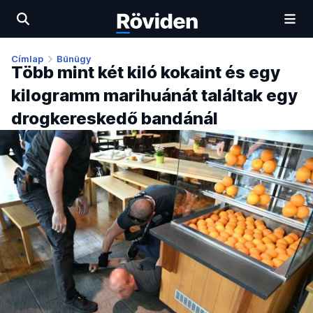
Címlap
Bűnügy
Több mint két kiló kokaint és egy
kilogramm marihuánát találtak egy
drogkereskedő bandánál