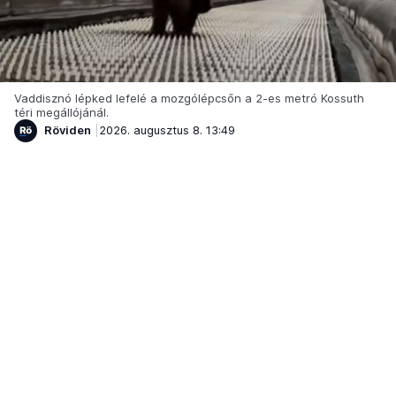
Vaddisznó lépked lefelé a mozgólépcsőn a 2-es metró Kossuth
téri megállójánál.
Röviden
2026. augusztus 8. 13:49