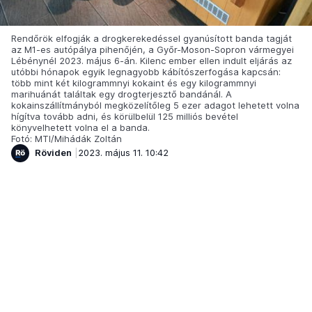
Rendőrök elfogják a drogkerekedéssel gyanúsított banda tagját
az M1-es autópálya pihenőjén, a Győr-Moson-Sopron vármegyei
Lébénynél 2023. május 6-án. Kilenc ember ellen indult eljárás az
utóbbi hónapok egyik legnagyobb kábítószerfogása kapcsán:
több mint két kilogrammnyi kokaint és egy kilogrammnyi
marihuánát találtak egy drogterjesztő bandánál. A
kokainszállítmányból megközelítőleg 5 ezer adagot lehetett volna
hígítva tovább adni, és körülbelül 125 milliós bevétel
könyvelhetett volna el a banda.
Fotó: MTI/Mihádák Zoltán
Röviden
2023. május 11. 10:42