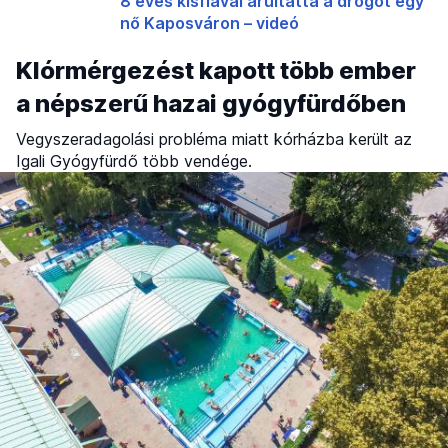
8 éves kisfiával árultatta a drogot egy
nő Kaposváron – videó
Klórmérgezést kapott több ember
a népszerű hazai gyógyfürdőben
Vegyszeradagolási probléma miatt kórházba került az
Igali Gyógyfürdő több vendége.