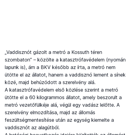
„Vaddisznót gázolt a metró a Kossuth téren
szombaton” – közölte a katasztrófavédelem (nyomán
lapunk is), ám a BKV később az írta, a metró nem
ütötte el az állatot, hanem a vaddisznó lement a sínek
közé, majd behúzódott a szerelvény alá.
A katasztrófavédelem első közlése szerint a metró
ütötte el a 60 kilogrammos állatot, amely beszorult a
metró vezetőfülkéje alá, végül egy vadász lelőtte. A
szerelvény elmozdítása, majd az állomás
feszültségmentesítése után az egység kiemelte a
vaddisznót az alagútból.
A hatósági beavatkozás idejére kiürítették az állomást,