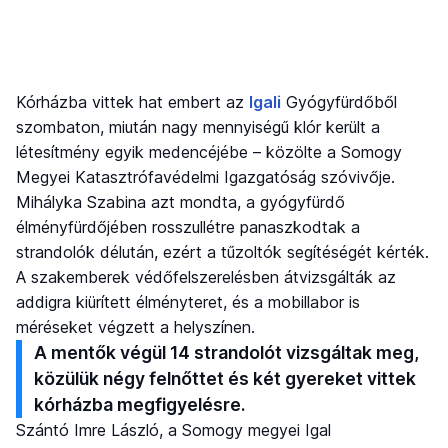
Kórházba vittek hat embert az
Igali
Gyógyfürdőből
szombaton, miután nagy mennyiségű klór került a
létesítmény egyik medencéjébe – közölte a Somogy
Megyei Katasztrófavédelmi Igazgatóság szóvivője.
Mihályka Szabina azt mondta, a gyógyfürdő
élményfürdőjében rosszullétre panaszkodtak a
strandolók délután, ezért a tűzoltók segítéségét kérték.
A szakemberek védőfelszerelésben átvizsgálták az
addigra kiürített élményteret, és a mobillabor is
méréseket végzett a helyszínen.
A mentők végül 14 strandolót vizsgáltak meg,
közülük négy felnőttet és két gyereket vittek
kórházba megfigyelésre.
Szántó Imre László, a Somogy megyei Igal