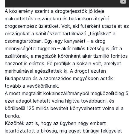
A közlemény szerint a drogterjesztők jó ideje
működtették országokon és határokon átnyúló
drogcsempész üzletüket. Volt, aki futárként utazta át az
országokat a kábítószert tartalmazó „téglákkal” a
csomagtartóban. Egy-egy kanyarért – a drog
mennyiségétől függően – akár milliós fizetség is járt a
szállítónak, a megbízók körönként akár tízmillió forintos
hasznot is elértek. Fő profiljuk a kokain volt, amelyet
marihuánával egészítettek ki. A drogot azután
Budapesten és a szomszédos megyékben adták
tovább a vevőkörüknek.
A most megtalált kokainszállítmányból megközelítőleg 5
ezer adagot lehetett volna hígítva továbbadni, és
körülbelül 125 milliós bevételt könyvelhetett volna el a
banda.
Közölték azt is, hogy az ügyben négy embert
letartóztatott a bíróság, míg egyet bűnügyi felügyelet