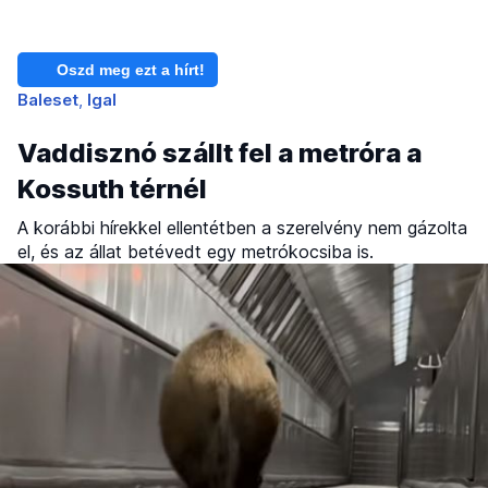
Oszd meg ezt a hírt!
Baleset
Igal
Vaddisznó szállt fel a metróra a
Kossuth térnél
A korábbi hírekkel ellentétben a szerelvény nem gázolta
el, és az állat betévedt egy metrókocsiba is.