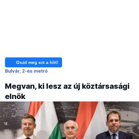
Oszd meg ezt a hírt!
Bulvár
2-es metró
Megvan, ki lesz az új köztársasági
elnök