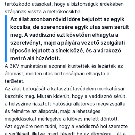
tartózkodó utasokat, hogy a biztonságuk érdekében
szálljanak vissza a metrókocsikba.
Az állat azonban rövid időre bejutott az egyik
kocsiba, de szerencsére egyik utas sem sérült
meg. A vaddisznó ezt követően elhagyta a
szerelvényt, majd a pályára vezető szolgálati
lépcsőn lejutott a sínek közé, és a várakozó
metró alá húzódott.
A BKV munkatársai azonnal kiürítették és lezárták az
állomást, minden utas biztonságban elhagyta a
területet.
Az állat befogását a katasztrófavédelem munkatársai
kezdték meg. Miután kiderült, hogy a vaddisznó sérült,
a helyszínre riasztott hatósági állatorvos megvizsgálta
és felmérte az állapotát, majd a lehetséges
megoldásokat mérlegelve a kilövés mellett döntött.
Azt egyelőre nem tudni, hogy a vaddisznó hol szerezte
a sérüléseit, illetve, miért tévedt be az állomásra – áll a