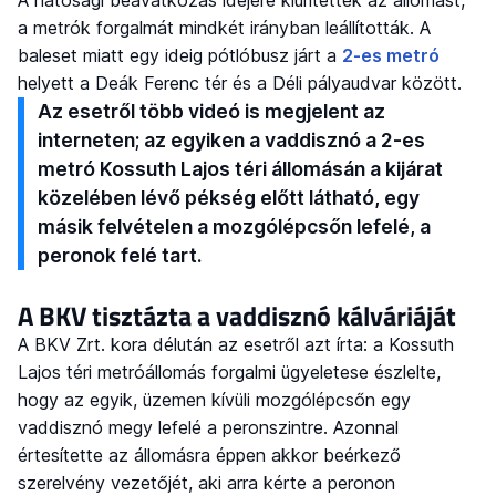
a metrók forgalmát mindkét irányban leállították. A
baleset miatt egy ideig pótlóbusz járt a
2-es metró
helyett a Deák Ferenc tér és a Déli pályaudvar között.
Az esetről több videó is megjelent az
interneten; az egyiken a vaddisznó a 2-es
metró Kossuth Lajos téri állomásán a kijárat
közelében lévő pékség előtt látható, egy
másik felvételen a mozgólépcsőn lefelé, a
peronok felé tart.
A BKV tisztázta a vaddisznó kálváriáját
A BKV Zrt. kora délután az esetről azt írta: a Kossuth
Lajos téri metróállomás forgalmi ügyeletese észlelte,
hogy az egyik, üzemen kívüli mozgólépcsőn egy
vaddisznó megy lefelé a peronszintre. Azonnal
értesítette az állomásra éppen akkor beérkező
szerelvény vezetőjét, aki arra kérte a peronon