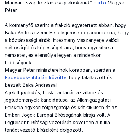
Magyarország köztársasági elnökének” –
írta
Magyar
Péter.
A kormányfő szerint a frakció egyetértett abban, hogy
Baka András személye a legerősebb garancia arra, hogy
a köztársasági elnöki intézmény visszanyerje valódi
méltóságát és képességét arra, hogy egyesítse a
nemzetet, és ellensúlya legyen a mindenkori
többségnek.
Magyar Péter miniszterelnök korábban, szerdán a
Facebook-oldalán közölte
, hogy találkozott és
beszélt Baka Andrással.
A jelölt jogtudós, főiskolai tanár, az állam- és
jogtudományok kandidátusa, az Államigazgatási
Főiskola egykori főigazgatója és két cikluson át az
Emberi Jogok Európai Bíróságának bírája volt. A
Legfelsőbb Bíróság vezetését követően a Kúria
tanácsvezető bírájaként dolgozott.