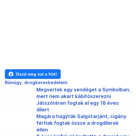
Oszd meg ezt a hírt!
Bűnügy
drogkereskedelem
Megvertek egy vendéget a Symbolban,
mert nem akart kábítószerezni
Játszótéren fogtak el egy 18 éves
dílert
Magára hagyták Salgótarjánt, cigány
férfiak fogtak össze a drogdílerek
ellen