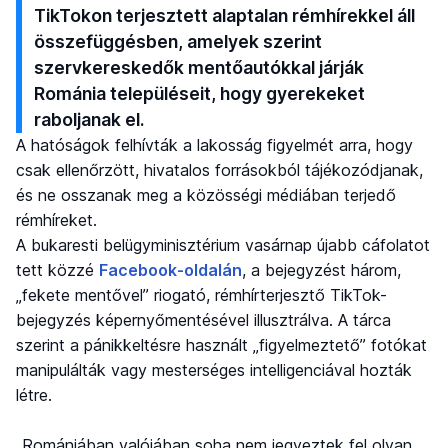
TikTokon terjesztett alaptalan rémhírekkel áll
összefüggésben, amelyek szerint
szervkereskedők mentőautókkal járják
Románia településeit, hogy gyerekeket
raboljanak el.
A hatóságok felhívták a lakosság figyelmét arra, hogy
csak ellenőrzött, hivatalos forrásokból tájékozódjanak,
és ne osszanak meg a közösségi médiában terjedő
rémhíreket.
A bukaresti belügyminisztérium vasárnap újabb cáfolatot
tett közzé
Facebook-oldalán
, a bejegyzést három,
„fekete mentővel” riogató, rémhírterjesztő TikTok-
bejegyzés képernyőmentésével illusztrálva. A tárca
szerint a pánikkeltésre használt „figyelmeztető” fotókat
manipulálták vagy mesterséges intelligenciával hozták
létre.
„Romániában valójában soha nem jegyeztek fel olyan