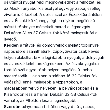
délutántól nyugat felől megnövekedhet a felhőzet, és
az Alpok irányából kis eséllyel egy-egy zápor, esetleg
zivatar is érkezhet. A délies szél az Észak-Dunántúlon
és az Északi-középhegységben olykor megélénkül,
másutt többnyire mérsékelt marad a légmozgás.
Délutánra 31 és 37 Celsius-fok közé melegszik fel a
levegő.
Kedden
a fátyol- és gomolyfelhők mellett többnyire
napos időre számíthatunk, zápor, zivatar csak kevés
helyen alakulhat ki – a leginkább a nyugati, a délnyugati
és az északkeleti országrészben. Az északnyugatira
forduló szél egyre több helyen megélénkül, néhol
megerősödik. Hajnalban általában 16-22 Celsius-fok
valószínű, ennél melegebb a vízpartokon, a
magasabban fekvő helyeken, a belvárosokban és a
Kisalföldön lesz a hajnal. Délután 32-38 Celsius-fok
várható, az Alföldön lesz a legmelegebb.
Szerdán
túlnyomóan felhőtlen vagy derült, napos,