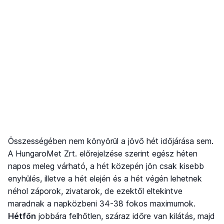
Összességében nem könyörül a jövő hét időjárása sem.
A HungaroMet Zrt. előrejelzése szerint egész héten
napos meleg várható, a hét közepén jön csak kisebb
enyhülés, illetve a hét elején és a hét végén lehetnek
néhol záporok, zivatarok, de ezektől eltekintve
maradnak a napközbeni 34-38 fokos maximumok.
Hétfőn
jobbára felhőtlen, száraz időre van kilátás, majd