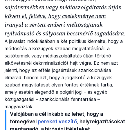
sajtótermékben vagy médiaszolgáltatás útján
követi el, feltéve, hogy cselekménye nem
irányul a sértett emberi méltóságának
nyilvánvaló és súlyosan becsmérlő tagadására.
A javaslat indoklásában a két politikus kiemelte, hogy a
módosítás a közügyek szabad megvitatásánál, a
sajtótermék vagy médiaszolgáltatás útján történő
elkövetésnél dekriminalizációt hajt végre. Ez nem azt
jelenti, hogy az efféle jogsértések szankcionálása
elmarad, hanem azt, hogy a jogalkotó a közügyek
szabad megvitatását olyan fontos értéknek tartja,
amely esetén elegendő a polgári jogi – és egyéb
közigazgatási – szankcionálás fenntartása –
magyarázták.
Valójában a cél inkább az lehet, hogy a
tömegével
pereket veszítő
, helyreigazításokat
megtagadó, a bírósági ítéleteket,