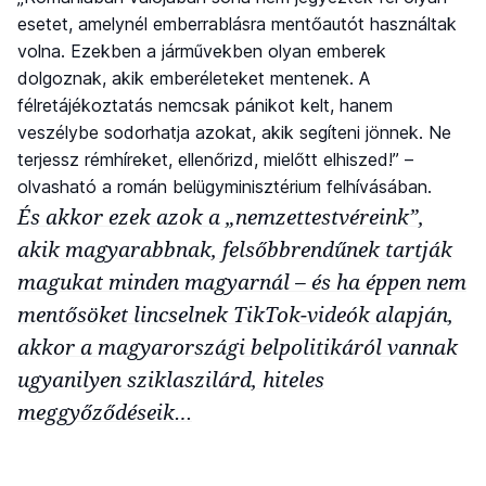
esetet, amelynél emberrablásra mentőautót használtak
volna. Ezekben a járművekben olyan emberek
dolgoznak, akik emberéleteket mentenek. A
félretájékoztatás nemcsak pánikot kelt, hanem
veszélybe sodorhatja azokat, akik segíteni jönnek. Ne
terjessz rémhíreket, ellenőrizd, mielőtt elhiszed!” –
olvasható a román belügyminisztérium felhívásában.
És akkor ezek azok a „nemzettestvéreink”,
akik magyarabbnak, felsőbbrendűnek tartják
magukat minden magyarnál – és ha éppen nem
mentősöket lincselnek TikTok-videók alapján,
akkor a magyarországi belpolitikáról vannak
ugyanilyen sziklaszilárd, hiteles
meggyőződéseik…