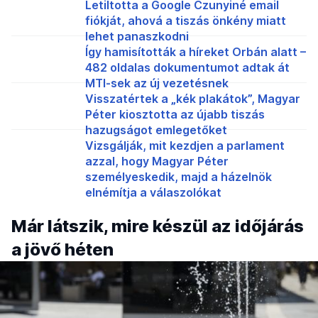
Letiltotta a Google Czunyiné email
fiókját, ahová a tiszás önkény miatt
lehet panaszkodni
Így hamisították a híreket Orbán alatt –
482 oldalas dokumentumot adtak át
MTI-sek az új vezetésnek
Visszatértek a „kék plakátok”, Magyar
Péter kiosztotta az újabb tiszás
hazugságot emlegetőket
Vizsgálják, mit kezdjen a parlament
azzal, hogy Magyar Péter
személyeskedik, majd a házelnök
elnémítja a válaszolókat
Már látszik, mire készül az időjárás
a jövő héten