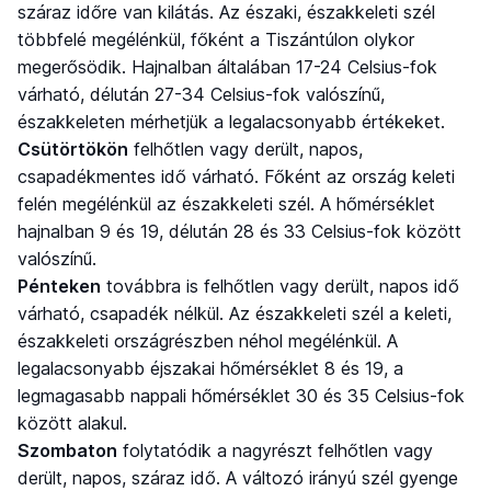
száraz időre van kilátás. Az északi, északkeleti szél
többfelé megélénkül, főként a Tiszántúlon olykor
megerősödik. Hajnalban általában 17-24 Celsius-fok
várható, délután 27-34 Celsius-fok valószínű,
északkeleten mérhetjük a legalacsonyabb értékeket.
Csütörtökön
felhőtlen vagy derült, napos,
csapadékmentes idő várható. Főként az ország keleti
felén megélénkül az északkeleti szél. A hőmérséklet
hajnalban 9 és 19, délután 28 és 33 Celsius-fok között
valószínű.
Pénteken
továbbra is felhőtlen vagy derült, napos idő
várható, csapadék nélkül. Az északkeleti szél a keleti,
északkeleti országrészben néhol megélénkül. A
legalacsonyabb éjszakai hőmérséklet 8 és 19, a
legmagasabb nappali hőmérséklet 30 és 35 Celsius-fok
között alakul.
Szombaton
folytatódik a nagyrészt felhőtlen vagy
derült, napos, száraz idő. A változó irányú szél gyenge