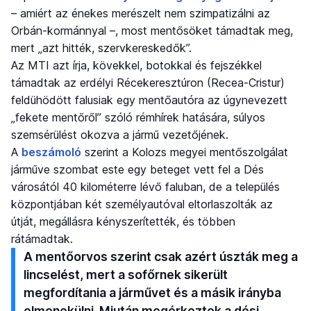
– amiért az énekes merészelt nem szimpatizálni az
Orbán-kormánnyal –, most mentősöket támadtak meg,
mert „azt hitték, szervkereskedők”.
Az MTI azt írja, kövekkel, botokkal és fejszékkel
támadtak az erdélyi Récekeresztúron (Recea-Cristur)
feldühödött falusiak egy mentőautóra az úgynevezett
„fekete mentőről” szóló rémhírek hatására, súlyos
szemsérülést okozva a jármű vezetőjének.
A
beszámoló
szerint a Kolozs megyei mentőszolgálat
járműve szombat este egy beteget vett fel a Dés
városától 40 kilométerre lévő faluban, de a település
központjában két személyautóval eltorlaszolták az
útját, megállásra kényszerítették, és többen
rátámadtak.
A mentőorvos szerint csak azért úszták meg a
lincselést, mert a sofőrnek sikerült
megfordítania a járművet és a másik irányba
elmenekülni. Miután megérkeztek a dési