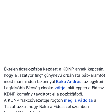
Éktelen ricsajozásba kezdett a KDNP annak kapcsán,
hogy a „szatyor fing” gúnynevű orbánista báb-államfőt
most már minden bizonnyal
Baka András
, az egykori
Legfelsőbb Bíróság elnöke
váltja
, akit éppen a Fidesz-
KDNP kormány távolított el a pozíciójából.
A KDNP frakcióvezetője rögtön
meg is vádolta
a
Tiszát azzal, hogy Baka a Fidesszel szembeni