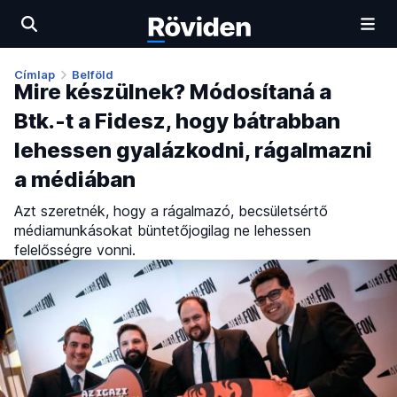
Címlap
Belföld
Mire készülnek? Módosítaná a
Btk.-t a Fidesz, hogy bátrabban
lehessen gyalázkodni, rágalmazni
a médiában
Azt szeretnék, hogy a rágalmazó, becsületsértő
médiamunkásokat büntetőjogilag ne lehessen
felelősségre vonni.