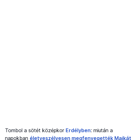
Tombol a sötét középkor
Erdélyben
: miután a
napokban
életveszélyesen megfenyegették Majkát