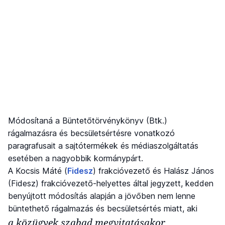
Módosítaná a Büntetőtörvénykönyv (Btk.)
rágalmazásra és becsületsértésre vonatkozó
paragrafusait a sajtótermékek és médiaszolgáltatás
esetében a nagyobbik kormánypárt.
A Kocsis Máté (
Fidesz
) frakcióvezető és Halász János
(Fidesz) frakcióvezető-helyettes által jegyzett, kedden
benyújtott módosítás alapján a jövőben nem lenne
büntethető rágalmazás és becsületsértés miatt, aki
a közügyek szabad megvitatásakor,