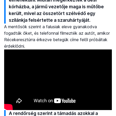
kórházba, a jármű vezetője maga is műtőbe
került, mivel az összetört szélvédő egy
szilánkja felsértette a szaruhártyáját.
A mentősök szerint a falusiak eleve gyanakodva
fogadták őket, és telefonnal filmezték az autót, amikor
Récekeresztúrra érkezve betegük címe felől próbáltak
érdeklődni.
A rendőrség szerint a támadás azokkal a