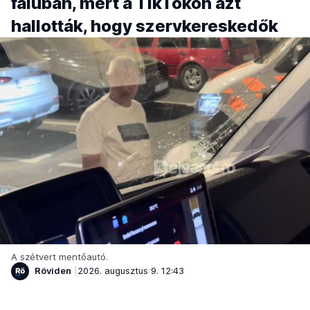
faluban, mert a TikTokon azt
hallották, hogy szervkereskedők
A szétvert mentőautó.
Röviden
2026. augusztus 9. 12:43