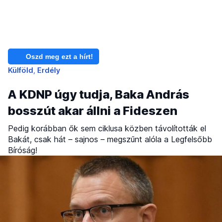
Oszd meg ezt a hírt!
Külföld
Erdély
A KDNP úgy tudja, Baka András
bosszút akar állni a Fideszen
Pedig korábban ők sem ciklusa közben távolították el
Bakát, csak hát – sajnos – megszűnt alóla a Legfelsőbb
Bíróság!