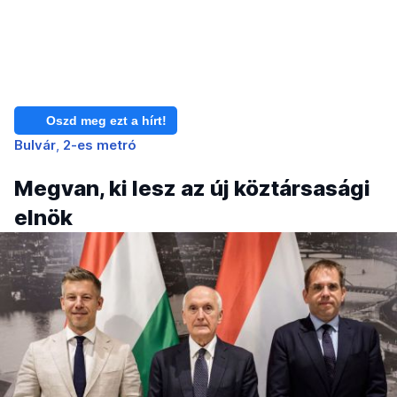
Oszd meg ezt a hírt!
Bulvár
2-es metró
Megvan, ki lesz az új köztársasági
elnök