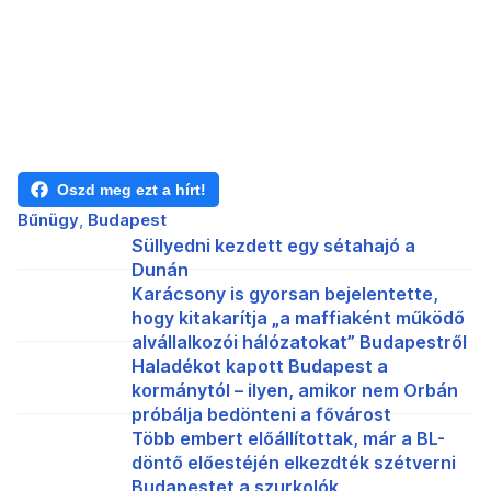
Oszd meg ezt a hírt!
Bűnügy
Budapest
Süllyedni kezdett egy sétahajó a
Dunán
Karácsony is gyorsan bejelentette,
hogy kitakarítja „a maffiaként működő
alvállalkozói hálózatokat” Budapestről
Haladékot kapott Budapest a
kormánytól – ilyen, amikor nem Orbán
próbálja bedönteni a fővárost
Több embert előállítottak, már a BL-
döntő előestéjén elkezdték szétverni
Budapestet a szurkolók