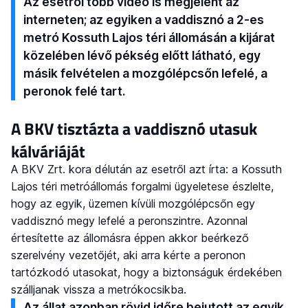
Az esetről több videó is megjelent az
interneten; az egyiken a vaddisznó a 2-es
metró Kossuth Lajos téri állomásán a kijárat
közelében lévő pékség előtt látható, egy
másik felvételen a mozgólépcsőn lefelé, a
peronok felé tart.
A BKV tisztázta a vaddisznó utasuk
kálváriáját
A BKV Zrt. kora délután az esetről azt írta: a Kossuth
Lajos téri metróállomás forgalmi ügyeletese észlelte,
hogy az egyik, üzemen kívüli mozgólépcsőn egy
vaddisznó megy lefelé a peronszintre. Azonnal
értesítette az állomásra éppen akkor beérkező
szerelvény vezetőjét, aki arra kérte a peronon
tartózkodó utasokat, hogy a biztonságuk érdekében
szálljanak vissza a metrókocsikba.
Az állat azonban rövid időre bejutott az egyik