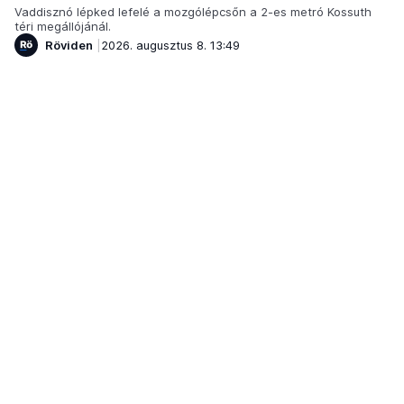
Vaddisznó lépked lefelé a mozgólépcsőn a 2-es metró Kossuth
téri megállójánál.
Röviden
2026. augusztus 8. 13:49