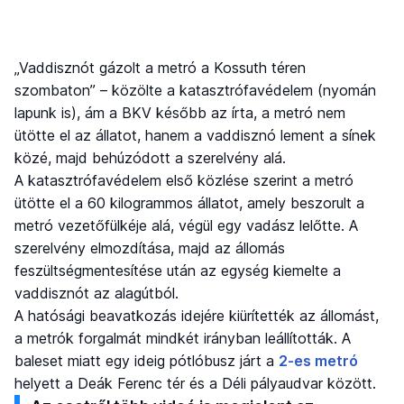
„Vaddisznót gázolt a metró a Kossuth téren
szombaton” – közölte a katasztrófavédelem (nyomán
lapunk is), ám a BKV később az írta, a metró nem
ütötte el az állatot, hanem a vaddisznó lement a sínek
közé, majd behúzódott a szerelvény alá.
A katasztrófavédelem első közlése szerint a metró
ütötte el a 60 kilogrammos állatot, amely beszorult a
metró vezetőfülkéje alá, végül egy vadász lelőtte. A
szerelvény elmozdítása, majd az állomás
feszültségmentesítése után az egység kiemelte a
vaddisznót az alagútból.
A hatósági beavatkozás idejére kiürítették az állomást,
a metrók forgalmát mindkét irányban leállították. A
baleset miatt egy ideig pótlóbusz járt a
2-es metró
helyett a Deák Ferenc tér és a Déli pályaudvar között.