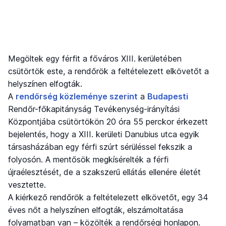
Megöltek egy férfit a főváros XIII. kerületében
csütörtök este, a rendőrök a feltételezett elkövetőt a
helyszínen elfogták.
A
rendőrség közleménye szerint
a
Budapesti
Rendőr-főkapitányság Tevékenység-irányítási
Központjába csütörtökön 20 óra 55 perckor érkezett
bejelentés, hogy a XIII. kerületi Danubius utca egyik
társasházában egy férfi szúrt sérüléssel fekszik a
folyosón. A mentősök megkísérelték a férfi
újraélesztését, de a szakszerű ellátás ellenére életét
vesztette.
A kiérkező rendőrök a feltételezett elkövetőt, egy 34
éves nőt a helyszínen elfogták, elszámoltatása
folyamatban van – közölték a rendőrségi honlapon.