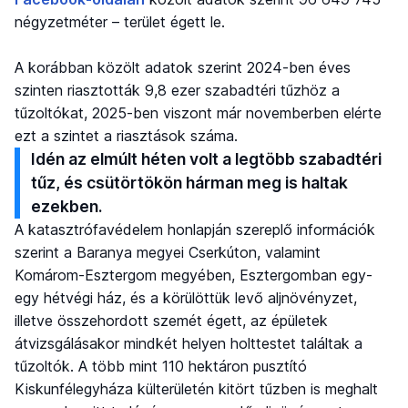
négyzetméter – terület égett le.
A korábban közölt adatok szerint 2024-ben éves
szinten riasztották 9,8 ezer szabadtéri tűzhöz a
tűzoltókat, 2025-ben viszont már novemberben elérte
ezt a szintet a riasztások száma.
Idén az elmúlt héten volt a legtöbb szabadtéri
tűz, és csütörtökön hárman meg is haltak
ezekben.
A katasztrófavédelem honlapján szereplő információk
szerint a Baranya megyei Cserkúton, valamint
Komárom-Esztergom megyében, Esztergomban egy-
egy hétvégi ház, és a körülöttük levő aljnövényzet,
illetve összehordott szemét égett, az épületek
átvizsgálásakor mindkét helyen holttestet találtak a
tűzoltók. A több mint 110 hektáron pusztító
Kiskunfélegyháza külterületén kitört tűzben is meghalt