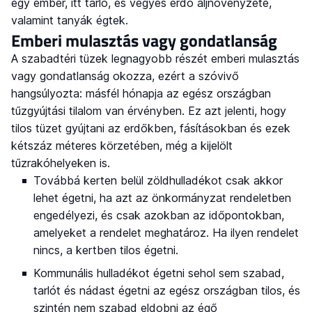
egy ember, itt tarló, és vegyes erdő aljnövényzete,
valamint tanyák égtek.
Emberi mulasztás vagy gondatlanság
A szabadtéri tüzek legnagyobb részét emberi mulasztás
vagy gondatlanság okozza, ezért a szóvivő
hangsúlyozta: másfél hónapja az egész országban
tűzgyújtási tilalom van érvényben. Ez azt jelenti, hogy
tilos tüzet gyújtani az erdőkben, fásításokban és ezek
kétszáz méteres körzetében, még a kijelölt
tűzrakóhelyeken is.
Továbbá kerten belül zöldhulladékot csak akkor
lehet égetni, ha azt az önkormányzat rendeletben
engedélyezi, és csak azokban az időpontokban,
amelyeket a rendelet meghatároz. Ha ilyen rendelet
nincs, a kertben tilos égetni.
Kommunális hulladékot égetni sehol sem szabad,
tarlót és nádast égetni az egész országban tilos, és
szintén nem szabad eldobni az égő