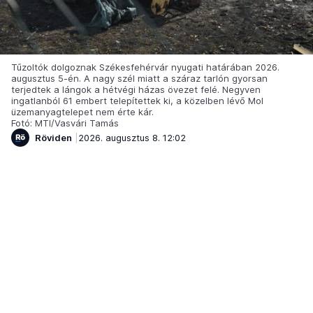
Tűzoltók dolgoznak Székesfehérvár nyugati határában 2026.
augusztus 5-én. A nagy szél miatt a száraz tarlón gyorsan
terjedtek a lángok a hétvégi házas övezet felé. Negyven
ingatlanból 61 embert telepítettek ki, a közelben lévő Mol
üzemanyagtelepet nem érte kár.
Fotó: MTI/Vasvári Tamás
Röviden
2026. augusztus 8. 12:02