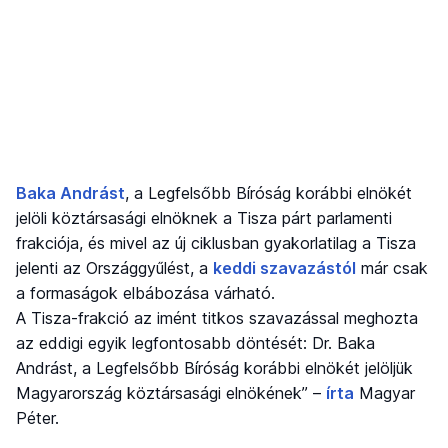
Baka Andrást
, a Legfelsőbb Bíróság korábbi elnökét
jelöli köztársasági elnöknek a Tisza párt parlamenti
frakciója, és mivel az új ciklusban gyakorlatilag a Tisza
jelenti az Országgyűlést, a
keddi szavazástól
már csak
a formaságok elbábozása várható.
A Tisza-frakció az imént titkos szavazással meghozta
az eddigi egyik legfontosabb döntését: Dr. Baka
Andrást, a Legfelsőbb Bíróság korábbi elnökét jelöljük
Magyarország köztársasági elnökének” –
írta
Magyar
Péter.