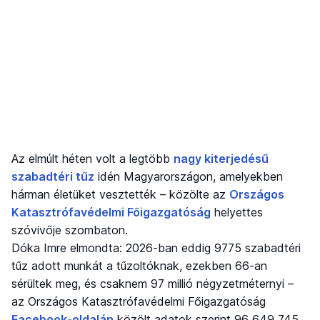
Az elmúlt héten volt a legtöbb
nagy kiterjedésű
szabadtéri tűz
idén Magyarországon, amelyekben
hárman életüket vesztették – közölte az
Országos
Katasztrófavédelmi Főigazgatóság
helyettes
szóvivője szombaton.
Dóka Imre elmondta: 2026-ban eddig 9775 szabadtéri
tűz adott munkát a tűzoltóknak, ezekben 66-an
sérültek meg, és csaknem 97 millió négyzetméternyi –
az Országos Katasztrófavédelmi Főigazgatóság
Facebook-oldalán
közölt adatok szerint 96 649 745