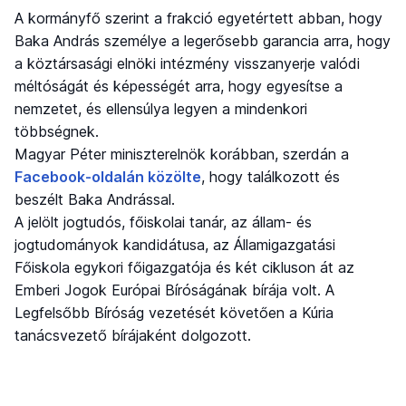
A kormányfő szerint a frakció egyetértett abban, hogy
Baka András személye a legerősebb garancia arra, hogy
a köztársasági elnöki intézmény visszanyerje valódi
méltóságát és képességét arra, hogy egyesítse a
nemzetet, és ellensúlya legyen a mindenkori
többségnek.
Magyar Péter miniszterelnök korábban, szerdán a
Facebook-oldalán közölte
, hogy találkozott és
beszélt Baka Andrással.
A jelölt jogtudós, főiskolai tanár, az állam- és
jogtudományok kandidátusa, az Államigazgatási
Főiskola egykori főigazgatója és két cikluson át az
Emberi Jogok Európai Bíróságának bírája volt. A
Legfelsőbb Bíróság vezetését követően a Kúria
tanácsvezető bírájaként dolgozott.