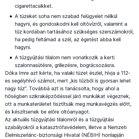
cigarettacsikket.
A tüzeket soha nem szabad felügyelet nélkül
hagyni, és gondoskodni kell oltóvízről, valamint a
tűz kordában tartásához szükséges szerszámokról,
ha pedig feltámad a szél, az égetést abba kell
hagyni.
A tűzgyújtási tilalom nem vonatkozik a kerti
szalonnasütésre, grillezésre, bográcsozásra.
Dóka Imre azt kérte, ha valaki tüzet észlel, hívja a 112-
es segélyhívó számot, mert „kis tűzből is gyorsan lehet
nagy tűz”. Továbbá azt is tanácsolta, hogy ahol a
hőségben szikraképződéssel járó munkákat végeznek,
ott a munkaterületet tisztítsák meg munkavégzés előtt,
és készítsenek be előre oltóanyagot.
Az aktuális tűzgyújtási tilalomról és a tűzgyújtási
szabályokról a katasztrófavédelem, illetve a Nemzeti
Élelmiszerlánc-biztonsági Hivatal (NÉBIH) honlapján