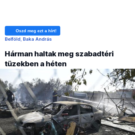
Oszd meg ezt a hírt!
Belföld
Baka András
Hárman haltak meg szabadtéri
tüzekben a héten