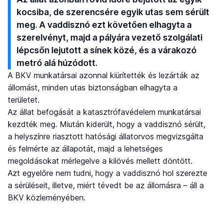
kocsiba, de szerencsére egyik utas sem sérült
meg. A vaddisznó ezt követően elhagyta a
szerelvényt, majd a pályára vezető szolgálati
lépcsőn lejutott a sínek közé, és a várakozó
metró alá húzódott.
A BKV munkatársai azonnal kiürítették és lezárták az
állomást, minden utas biztonságban elhagyta a
területet.
Az állat befogását a katasztrófavédelem munkatársai
kezdték meg. Miután kiderült, hogy a vaddisznó sérült,
a helyszínre riasztott hatósági állatorvos megvizsgálta
és felmérte az állapotát, majd a lehetséges
megoldásokat mérlegelve a kilövés mellett döntött.
Azt egyelőre nem tudni, hogy a vaddisznó hol szerezte
a sérüléseit, illetve, miért tévedt be az állomásra – áll a
BKV közleményében.