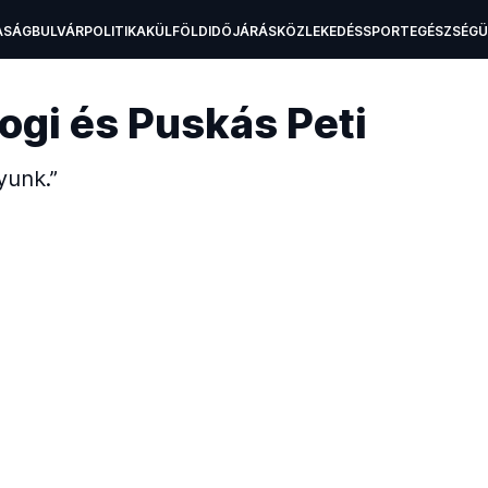
ASÁG
BULVÁR
POLITIKA
KÜLFÖLD
IDŐJÁRÁS
KÖZLEKEDÉS
SPORT
EGÉSZSÉG
H
Bogi és Puskás Peti
yunk.”