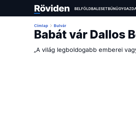
BELFÖLD
BALESET
BŰNÜGY
GAZD
ÉLETMÓD
KULTÚRA
OKTATÁS
TEC
Címlap
Bulvár
Babát vár Dallos 
„A világ legboldogabb emberei vag