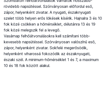
Szombaton felhőátvonulások várhatók hosszabb-
rövidebb napsütéssel. Szórványosan előfordul eső,
zápor, helyenként zivatar. A nyugati, északnyugati
szelet több helyen erős lökések kísérik. Hajnalra 3 és 10
fok közé csökken a hőmérséklet, délutánra 13 és 19
fok közé melegszik fel a levegő.
Vasárnap felhőátvonulásokra kell számítani több-
kevesebb napsütéssel. Szórványosan valószínű eső,
zápor, helyenként zivatar. Sokfelé megerősödik,
helyenként viharossá fokozódik az északnyugati,
északi szél. A minimum-hőmérséklet 1 és 7, a maximum
10 és 18 fok között alakul.