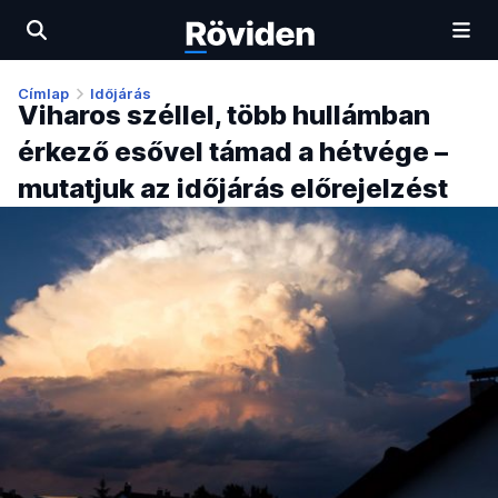
Címlap
Időjárás
Viharos széllel, több hullámban
érkező esővel támad a hétvége –
mutatjuk az időjárás előrejelzést