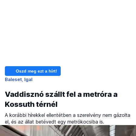
Oszd meg ezt a hírt!
Baleset
Igal
Vaddisznó szállt fel a metróra a
Kossuth térnél
A korábbi hírekkel ellentétben a szerelvény nem gázolta
el, és az állat betévedt egy metrókocsiba is.