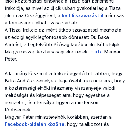
jelöli köztársasági elnöknek a Tisza párt parlamenti
frakciója, és mivel az új ciklusban gyakorlatilag a Tisza
jelenti az Országgyűlést, a
keddi szavazástól
már csak
a formaságok elbábozása várható.
A Tisza-frakció az imént titkos szavazással meghozta
az eddigi egyik legfontosabb döntését: Dr. Baka
Andrást, a Legfelsőbb Bíróság korábbi elnökét jelöljük
Magyarország köztársasági elnökének” –
írta
Magyar
Péter.
A kormányfő szerint a frakció egyetértett abban, hogy
Baka András személye a legerősebb garancia arra, hogy
a köztársasági elnöki intézmény visszanyerje valódi
méltóságát és képességét arra, hogy egyesítse a
nemzetet, és ellensúlya legyen a mindenkori
többségnek.
Magyar Péter miniszterelnök korábban, szerdán a
Facebook-oldalán közölte
, hogy találkozott és