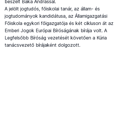
beszélt Baka Andrással.
A jelölt jogtudós, főiskolai tanár, az állam- és
jogtudományok kandidátusa, az Államigazgatási
Főiskola egykori főigazgatója és két cikluson át az
Emberi Jogok Európai Bíróságának bírája volt. A
Legfelsőbb Bíróság vezetését követően a Kúria
tanácsvezető bírájaként dolgozott.