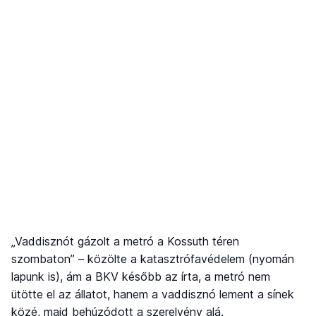
„Vaddisznót gázolt a metró a Kossuth téren
szombaton” – közölte a katasztrófavédelem (nyomán
lapunk is), ám a BKV később az írta, a metró nem
ütötte el az állatot, hanem a vaddisznó lement a sínek
közé, majd behúzódott a szerelvény alá.