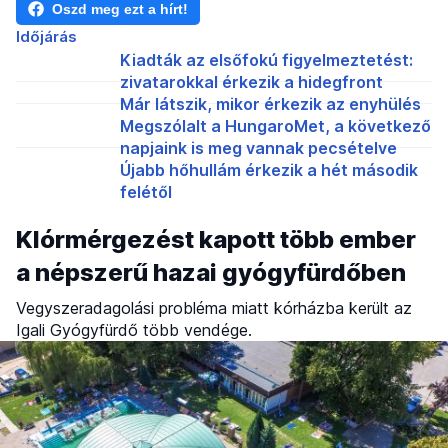
Oszd meg ezt a hírt!
Időjárás
Kiadták az elsőfokú figyelmeztetést:
zivatarokkal érkezik a hidegfront
Már látszik, mikor érkezik az enyhülés
Megszólalt a HungaroMet, a következő
napjaink is meg vannak pecsételve
Újabb hőhullám érkezik a hét második
felétől
Klórmérgezést kapott több ember
a népszerű hazai gyógyfürdőben
Vegyszeradagolási probléma miatt kórházba került az
Igali Gyógyfürdő több vendége.