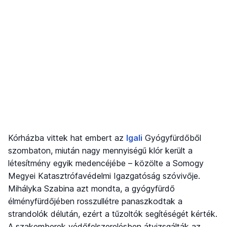
Kórházba vittek hat embert az
Igali
Gyógyfürdőből
szombaton, miután nagy mennyiségű klór került a
létesítmény egyik medencéjébe – közölte a Somogy
Megyei Katasztrófavédelmi Igazgatóság szóvivője.
Mihályka Szabina azt mondta, a gyógyfürdő
élményfürdőjében rosszullétre panaszkodtak a
strandolók délután, ezért a tűzoltók segítéségét kérték.
A szakemberek védőfelszerelésben átvizsgálták az