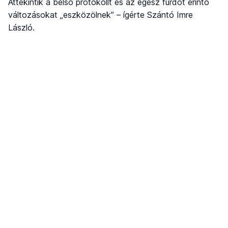
Áttekintik a belső protokollt és az egész fürdőt érintő
változásokat „eszközölnek” – ígérte Szántó Imre
László.