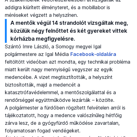
addigra kiürített élményteret, és a mobillabor is
méréseket végzett a helyszínen.
A mentők végül 14 strandolót vizsgáltak meg,
közülük négy felnőttet és két gyereket vittek
kórházba megfigyelésre.
Szántó Imre László, a Somogy megyei Igal
polgármestere az Igal Média
Facebook-oldalára
feltöltött videóban azt mondta, egy technikai probléma
miatt került nagy mennyiségű vegyszer az egyik
medencébe. A vizet megtisztították, a helyszínt
biztosították, majd a medencét a
katasztrófavédelemmel, a mentőszolgálattal és a
rendőrséggel együttműködve lezárták – közölte.
A polgármester a fürdőben rögzített felvételen arról is
tájékoztatott, hogy a medence valószínűleg hétfőig
zárva lesz, de a gyógyfürdő működése zavartalan,
folyamatosan fogad vendégeket.