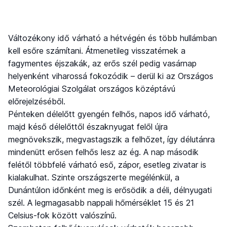
Változékony idő várható a hétvégén és több hullámban
kell esőre számítani. Átmenetileg visszatérnek a
fagymentes éjszakák, az erős szél pedig vasárnap
helyenként viharossá fokozódik – derül ki az Országos
Meteorológiai Szolgálat országos középtávú
előrejelzéséből.
Pénteken délelőtt gyengén felhős, napos idő várható,
majd késő délelőttől északnyugat felől újra
megnövekszik, megvastagszik a felhőzet, így délutánra
mindenütt erősen felhős lesz az ég. A nap második
felétől többfelé várható eső, zápor, esetleg zivatar is
kialakulhat. Szinte országszerte megélénkül, a
Dunántúlon időnként meg is erősödik a déli, délnyugati
szél. A legmagasabb nappali hőmérséklet 15 és 21
Celsius-fok között valószínű.