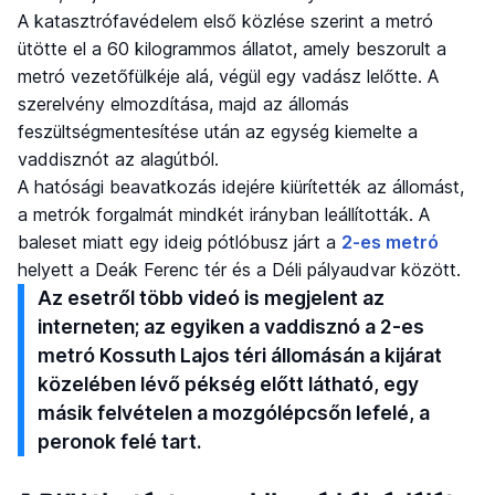
A katasztrófavédelem első közlése szerint a metró
ütötte el a 60 kilogrammos állatot, amely beszorult a
metró vezetőfülkéje alá, végül egy vadász lelőtte. A
szerelvény elmozdítása, majd az állomás
feszültségmentesítése után az egység kiemelte a
vaddisznót az alagútból.
A hatósági beavatkozás idejére kiürítették az állomást,
a metrók forgalmát mindkét irányban leállították. A
baleset miatt egy ideig pótlóbusz járt a
2-es metró
helyett a Deák Ferenc tér és a Déli pályaudvar között.
Az esetről több videó is megjelent az
interneten; az egyiken a vaddisznó a 2-es
metró Kossuth Lajos téri állomásán a kijárat
közelében lévő pékség előtt látható, egy
másik felvételen a mozgólépcsőn lefelé, a
peronok felé tart.