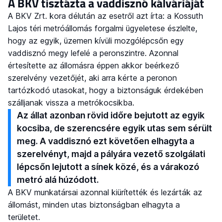
A BKV tisztázta a vaddisznó kálváriáját
A BKV Zrt. kora délután az esetről azt írta: a Kossuth
Lajos téri metróállomás forgalmi ügyeletese észlelte,
hogy az egyik, üzemen kívüli mozgólépcsőn egy
vaddisznó megy lefelé a peronszintre. Azonnal
értesítette az állomásra éppen akkor beérkező
szerelvény vezetőjét, aki arra kérte a peronon
tartózkodó utasokat, hogy a biztonságuk érdekében
szálljanak vissza a metrókocsikba.
Az állat azonban rövid időre bejutott az egyik
kocsiba, de szerencsére egyik utas sem sérült
meg. A vaddisznó ezt követően elhagyta a
szerelvényt, majd a pályára vezető szolgálati
lépcsőn lejutott a sínek közé, és a várakozó
metró alá húzódott.
A BKV munkatársai azonnal kiürítették és lezárták az
állomást, minden utas biztonságban elhagyta a
területet.