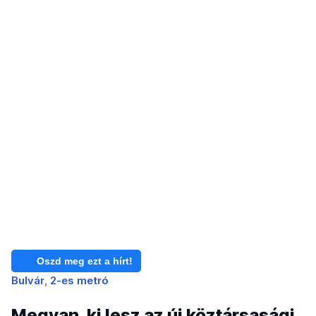
Oszd meg ezt a hírt!
Bulvár
2-es metró
Megvan, ki lesz az új köztársasági