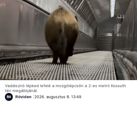
Vaddisznó lépked lefelé a mozgólépcsőn a 2-es metró Kossuth
téri megállójánál.
Röviden
2026. augusztus 8. 13:49