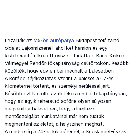
Lezárták az
M5-ös autópálya
Budapest felé tartó
oldalát Lajosmizsénél, ahol két kamion és egy
kisteherautó ütközött össze – tudatta a Bács-Kiskun
Vármegyei Rendőr-főkapitányság csütörtökön. Később
közölték, hogy egy ember meghalt a balesetben.
A korábbi tájékoztatás szerint a baleset a 67-es
kilométernél történt, és személyi sérüléssel járt.
Később azt közölte az illetékes rendőr-főkapitányság,
hogy az egyik teherautó sofőrje olyan súlyosan
megsérült a balesetben, hogy a kiérkező
mentőszolgálat munkatársai már nem tudták
megmenteni az életét, a helyszínen meghalt.
A rendőrség a 74-es kilométernél, a Kecskemét-észak