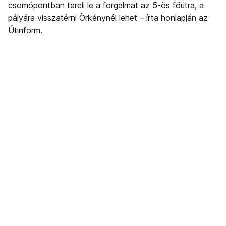
csomópontban tereli le a forgalmat az 5-ös főútra, a
pályára visszatérni Örkénynél lehet – írta honlapján az
Útinform.