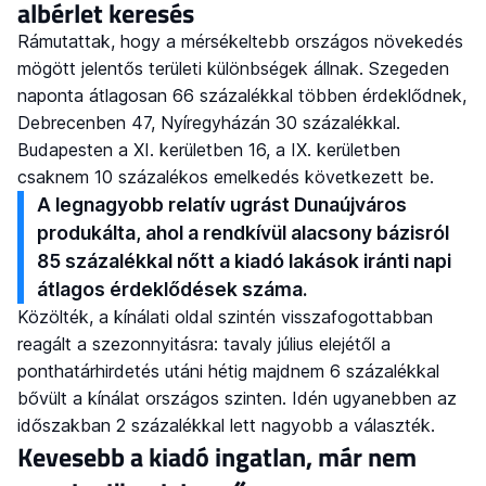
albérlet keresés
Rámutattak, hogy a mérsékeltebb országos növekedés
mögött jelentős területi különbségek állnak. Szegeden
naponta átlagosan 66 százalékkal többen érdeklődnek,
Debrecenben 47, Nyíregyházán 30 százalékkal.
Budapesten a XI. kerületben 16, a IX. kerületben
csaknem 10 százalékos emelkedés következett be.
A legnagyobb relatív ugrást Dunaújváros
produkálta, ahol a rendkívül alacsony bázisról
85 százalékkal nőtt a kiadó lakások iránti napi
átlagos érdeklődések száma.
Közölték, a kínálati oldal szintén visszafogottabban
reagált a szezonnyitásra: tavaly július elejétől a
ponthatárhirdetés utáni hétig majdnem 6 százalékkal
bővült a kínálat országos szinten. Idén ugyanebben az
időszakban 2 százalékkal lett nagyobb a választék.
Kevesebb a kiadó ingatlan, már nem