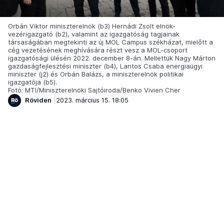
Orbán Viktor miniszterelnök (b3) Hernádi Zsolt elnök-
vezérigazgató (b2), valamint az igazgatóság tagjainak
társaságában megtekinti az új MOL Campus székházat, mielőtt a
cég vezetésének meghívására részt vesz a MOL-csoport
igazgatósági ülésén 2022. december 8-án. Mellettük Nagy Márton
gazdaságfejlesztési miniszter (b4), Lantos Csaba energiaügyi
miniszter (j2) és Orbán Balázs, a miniszterelnök politikai
igazgatója (b5).
Fotó: MTI/Miniszterelnöki Sajtóiroda/Benko Vivien Cher
Röviden
2023. március 15. 18:05