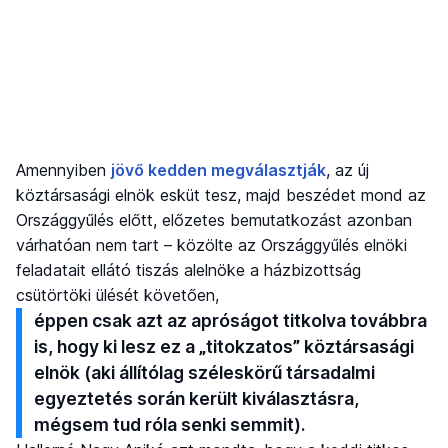
Amennyiben
jövő kedden megválasztják
, az új
köztársasági elnök esküt tesz, majd beszédet mond az
Országgyűlés előtt, előzetes bemutatkozást azonban
várhatóan nem tart – közölte az Országgyűlés elnöki
feladatait ellátó tiszás alelnöke a házbizottság
csütörtöki ülését követően,
éppen csak azt az apróságot titkolva továbbra
is, hogy ki lesz ez a „titokzatos” köztársasági
elnök (aki állítólag széleskörű társadalmi
egyeztetés során került kiválasztásra,
mégsem tud róla senki semmit).