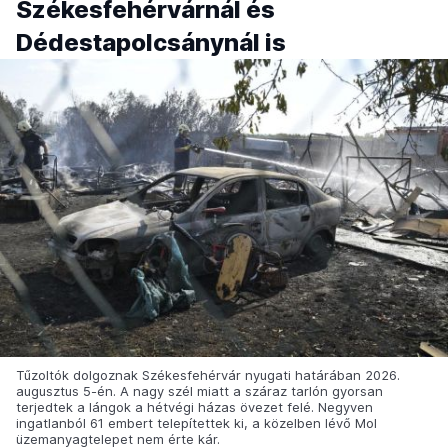
Székesfehérvárnál és
Dédestapolcsánynál is
Tűzoltók dolgoznak Székesfehérvár nyugati határában 2026.
augusztus 5-én. A nagy szél miatt a száraz tarlón gyorsan
terjedtek a lángok a hétvégi házas övezet felé. Negyven
ingatlanból 61 embert telepítettek ki, a közelben lévő Mol
üzemanyagtelepet nem érte kár.