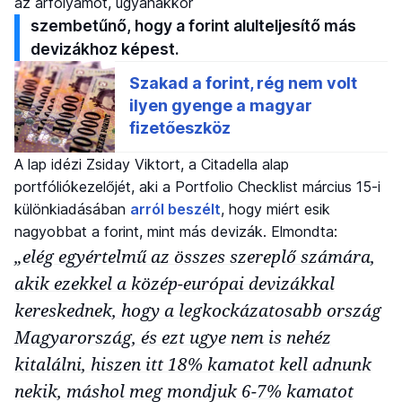
az árfolyamot, ugyanakkor
szembetűnő, hogy a forint alulteljesítő más
devizákhoz képest.
A lap idézi Zsiday Viktort, a Citadella alap
portfóliókezelőjét, aki a Portfolio Checklist március 15-i
különkiadásában
arról beszélt
, hogy miért esik
nagyobbat a forint, mint más devizák. Elmondta:
„elég egyértelmű az összes szereplő számára,
akik ezekkel a közép-európai devizákkal
kereskednek, hogy a legkockázatosabb ország
Magyarország, és ezt ugye nem is nehéz
kitalálni, hiszen itt 18% kamatot kell adnunk
nekik, máshol meg mondjuk 6-7% kamatot