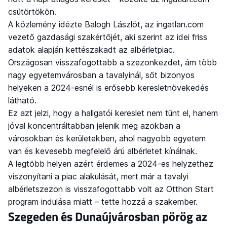
csütörtökön.
A közlemény idézte Balogh Lászlót, az ingatlan.com
vezető gazdasági szakértőjét, aki szerint az idei friss
adatok alapján kettészakadt az albérletpiac.
Országosan visszafogottabb a szezonkezdet, ám több
nagy egyetemvárosban a tavalyinál, sőt bizonyos
helyeken a 2024-esnél is erősebb keresletnövekedés
látható.
Ez azt jelzi, hogy a hallgatói kereslet nem tűnt el, hanem
jóval koncentráltabban jelenik meg azokban a
városokban és kerületekben, ahol nagyobb egyetem
van és kevesebb megfelelő árú albérletet kínálnak.
A legtöbb helyen azért érdemes a 2024-es helyzethez
viszonyítani a piac alakulását, mert már a tavalyi
albérletszezon is visszafogottabb volt az Otthon Start
program indulása miatt – tette hozzá a szakember.
Szegeden és Dunaújvárosban pörög az