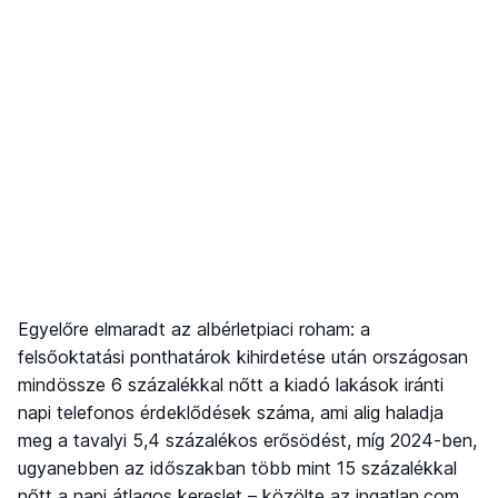
Egyelőre elmaradt az albérletpiaci roham: a
felsőoktatási ponthatárok kihirdetése után országosan
mindössze 6 százalékkal nőtt a kiadó lakások iránti
napi telefonos érdeklődések száma, ami alig haladja
meg a tavalyi 5,4 százalékos erősödést, míg 2024-ben,
ugyanebben az időszakban több mint 15 százalékkal
nőtt a napi átlagos kereslet – közölte az ingatlan.com