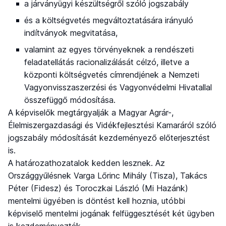
a járványügyi készültségről szóló jogszabály
és a költségvetés megváltoztatására irányuló
indítványok megvitatása,
valamint az egyes törvényeknek a rendészeti
feladatellátás racionalizálását célzó, illetve a
központi költségvetés címrendjének a Nemzeti
Vagyonvisszaszerzési és Vagyonvédelmi Hivatallal
összefüggő módosítása.
A képviselők megtárgyalják a Magyar Agrár-,
Élelmiszergazdasági és Vidékfejlesztési Kamaráról szóló
jogszabály módosítását kezdeményező előterjesztést
is.
A határozathozatalok kedden lesznek. Az
Országgyűlésnek Varga Lőrinc Mihály (Tisza), Takács
Péter (Fidesz) és Toroczkai László (Mi Hazánk)
mentelmi ügyében is döntést kell hoznia, utóbbi
képviselő mentelmi jogának felfüggesztését két ügyben