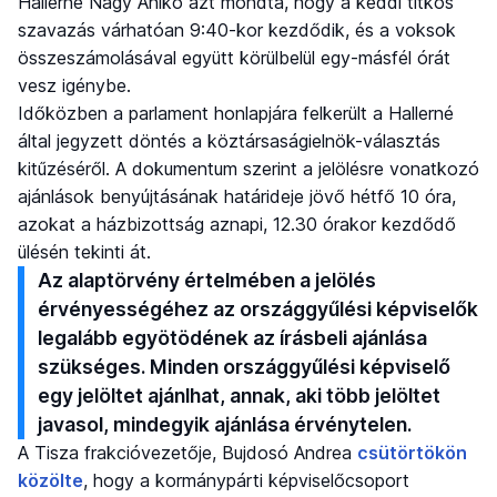
Hallerné Nagy Anikó azt mondta, hogy a keddi titkos
szavazás várhatóan 9:40-kor kezdődik, és a voksok
összeszámolásával együtt körülbelül egy-másfél órát
vesz igénybe.
Időközben a parlament honlapjára felkerült a Hallerné
által jegyzett döntés a köztársaságielnök-választás
kitűzéséről. A dokumentum szerint a jelölésre vonatkozó
ajánlások benyújtásának határideje jövő hétfő 10 óra,
azokat a házbizottság aznapi, 12.30 órakor kezdődő
ülésén tekinti át.
Az alaptörvény értelmében a jelölés
érvényességéhez az országgyűlési képviselők
legalább egyötödének az írásbeli ajánlása
szükséges. Minden országgyűlési képviselő
egy jelöltet ajánlhat, annak, aki több jelöltet
javasol, mindegyik ajánlása érvénytelen.
A Tisza frakcióvezetője, Bujdosó Andrea
csütörtökön
közölte
, hogy a kormánypárti képviselőcsoport