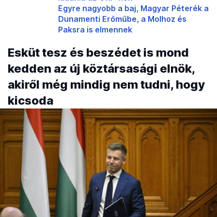
Egyre nagyobb a baj, Magyar Péterék a
Dunamenti Erőműbe, a Molhoz és
Paksra is elmennek
Esküt tesz és beszédet is mond
kedden az új köztársasági elnök,
akiről még mindig nem tudni, hogy
kicsoda