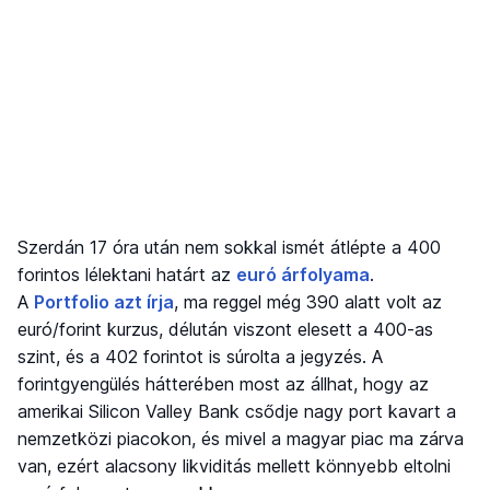
Szerdán 17 óra után nem sokkal ismét átlépte a 400
forintos lélektani határt az
euró árfolyama
.
A
Portfolio azt írja
, ma reggel még 390 alatt volt az
euró/forint kurzus, délután viszont elesett a 400-as
szint, és a 402 forintot is súrolta a jegyzés. A
forintgyengülés hátterében most az állhat, hogy az
amerikai Silicon Valley Bank csődje nagy port kavart a
nemzetközi piacokon, és mivel a magyar piac ma zárva
van, ezért alacsony likviditás mellett könnyebb eltolni