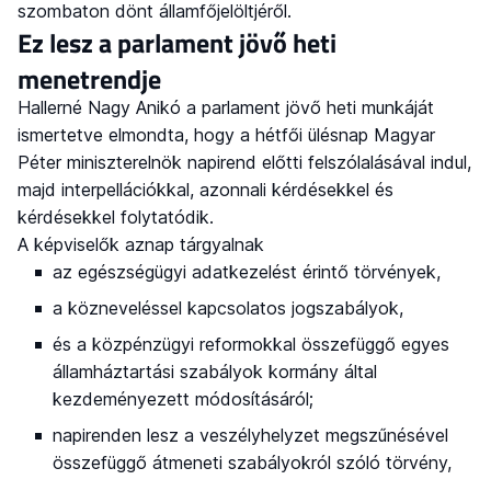
szombaton dönt államfőjelöltjéről.
Ez lesz a parlament jövő heti
menetrendje
Hallerné Nagy Anikó a parlament jövő heti munkáját
ismertetve elmondta, hogy a hétfői ülésnap Magyar
Péter miniszterelnök napirend előtti felszólalásával indul,
majd interpellációkkal, azonnali kérdésekkel és
kérdésekkel folytatódik.
A képviselők aznap tárgyalnak
az egészségügyi adatkezelést érintő törvények,
a közneveléssel kapcsolatos jogszabályok,
és a közpénzügyi reformokkal összefüggő egyes
államháztartási szabályok kormány által
kezdeményezett módosításáról;
napirenden lesz a veszélyhelyzet megszűnésével
összefüggő átmeneti szabályokról szóló törvény,