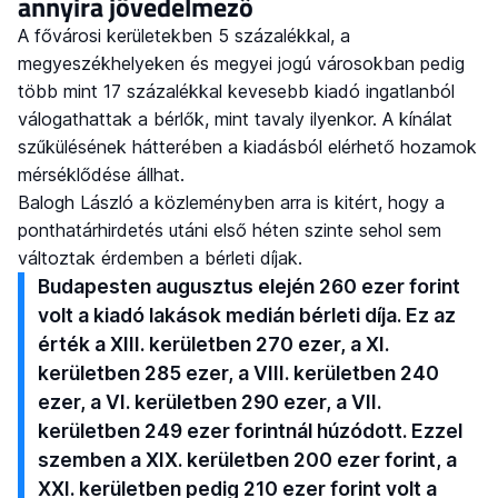
annyira jövedelmező
A fővárosi kerületekben 5 százalékkal, a
megyeszékhelyeken és megyei jogú városokban pedig
több mint 17 százalékkal kevesebb kiadó ingatlanból
válogathattak a bérlők, mint tavaly ilyenkor. A kínálat
szűkülésének hátterében a kiadásból elérhető hozamok
mérséklődése állhat.
Balogh László a közleményben arra is kitért, hogy a
ponthatárhirdetés utáni első héten szinte sehol sem
változtak érdemben a bérleti díjak.
Budapesten augusztus elején 260 ezer forint
volt a kiadó lakások medián bérleti díja. Ez az
érték a XIII. kerületben 270 ezer, a XI.
kerületben 285 ezer, a VIII. kerületben 240
ezer, a VI. kerületben 290 ezer, a VII.
kerületben 249 ezer forintnál húzódott. Ezzel
szemben a XIX. kerületben 200 ezer forint, a
XXI. kerületben pedig 210 ezer forint volt a