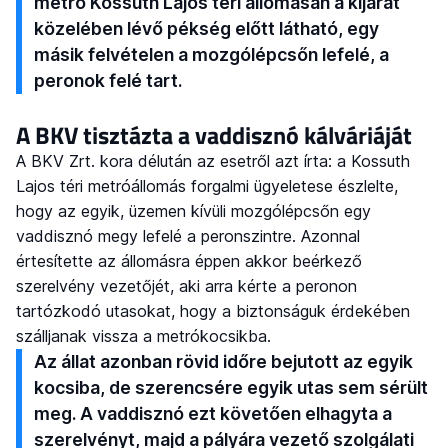
metró Kossuth Lajos téri állomásán a kijárat
közelében lévő pékség előtt látható, egy
másik felvételen a mozgólépcsőn lefelé, a
peronok felé tart.
A BKV tisztázta a vaddisznó kálváriáját
A BKV Zrt. kora délután az esetről azt írta: a Kossuth
Lajos téri metróállomás forgalmi ügyeletese észlelte,
hogy az egyik, üzemen kívüli mozgólépcsőn egy
vaddisznó megy lefelé a peronszintre. Azonnal
értesítette az állomásra éppen akkor beérkező
szerelvény vezetőjét, aki arra kérte a peronon
tartózkodó utasokat, hogy a biztonságuk érdekében
szálljanak vissza a metrókocsikba.
Az állat azonban rövid időre bejutott az egyik
kocsiba, de szerencsére egyik utas sem sérült
meg. A vaddisznó ezt követően elhagyta a
szerelvényt, majd a pályára vezető szolgálati