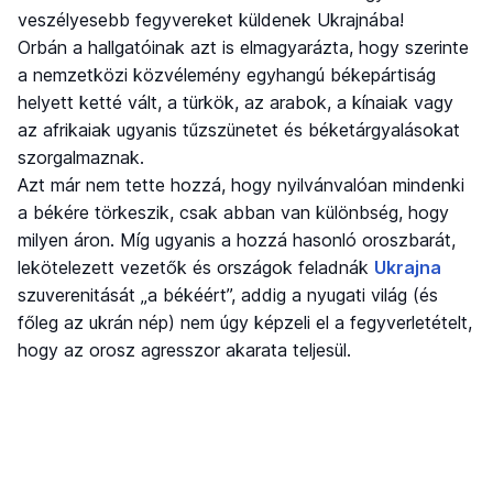
veszélyesebb fegyvereket küldenek Ukrajnába!
Orbán a hallgatóinak azt is elmagyarázta, hogy szerinte
a nemzetközi közvélemény egyhangú békepártiság
helyett ketté vált, a türkök, az arabok, a kínaiak vagy
az afrikaiak ugyanis tűzszünetet és béketárgyalásokat
szorgalmaznak.
Azt már nem tette hozzá, hogy nyilvánvalóan mindenki
a békére törkeszik, csak abban van különbség, hogy
milyen áron. Míg ugyanis a hozzá hasonló oroszbarát,
lekötelezett vezetők és országok feladnák
Ukrajna
szuverenitását „a békéért”, addig a nyugati világ (és
főleg az ukrán nép) nem úgy képzeli el a fegyverletételt,
hogy az orosz agresszor akarata teljesül.