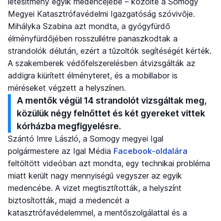
létesítmény egyik medencéjébe – közölte a Somogy
Megyei Katasztrófavédelmi Igazgatóság szóvivője.
Mihályka Szabina azt mondta, a gyógyfürdő
élményfürdőjében rosszullétre panaszkodtak a
strandolók délután, ezért a tűzoltók segítéségét kérték.
A szakemberek védőfelszerelésben átvizsgálták az
addigra kiürített élményteret, és a mobillabor is
méréseket végzett a helyszínen.
A mentők végül 14 strandolót vizsgáltak meg,
közülük négy felnőttet és két gyereket vittek
kórházba megfigyelésre.
Szántó Imre László, a Somogy megyei Igal
polgármestere az Igal Média
Facebook-oldalára
feltöltött videóban azt mondta, egy technikai probléma
miatt került nagy mennyiségű vegyszer az egyik
medencébe. A vizet megtisztították, a helyszínt
biztosították, majd a medencét a
katasztrófavédelemmel, a mentőszolgálattal és a