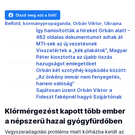
Oszd meg ezt a hírt!
Belföld
kormánypropaganda
Orbán Viktor
Ukrajna
Így hamisították a híreket Orbán alatt –
482 oldalas dokumentumot adtak át
MTI-sek az új vezetésnek
Visszatértek a „kék plakátok”, Magyar
Péter kiosztotta az újabb tiszás
hazugságot emlegetőket
Orbán két szotyihéj-köpködés között:
„Az önkény immár nem fenyegetés,
hanem valóság”
Sajátosan üzent Orbán Viktor a
Fideszt faképnél hagyó Szijjártónak
Klórmérgezést kapott több ember
a népszerű hazai gyógyfürdőben
Vegyszeradagolási probléma miatt kórházba került az