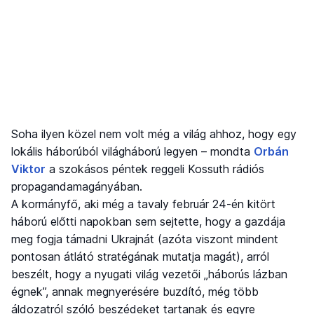
Soha ilyen közel nem volt még a világ ahhoz, hogy egy
lokális háborúból világháború legyen – mondta
Orbán
Viktor
a szokásos péntek reggeli Kossuth rádiós
propagandamagányában.
A kormányfő, aki még a tavaly február 24-én kitört
háború előtti napokban sem sejtette, hogy a gazdája
meg fogja támadni Ukrajnát (azóta viszont mindent
pontosan átlátó stratégának mutatja magát), arról
beszélt, hogy a nyugati világ vezetői „háborús lázban
égnek”, annak megnyerésére buzdító, még több
áldozatról szóló beszédeket tartanak és egyre