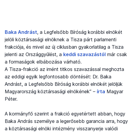
Baka Andrást
, a Legfelsőbb Bíróság korábbi elnökét
jelöli köztársasági elnöknek a Tisza párt parlamenti
frakciója, és mivel az új ciklusban gyakorlatilag a Tisza
jelenti az Országgyűlést, a
keddi szavazástól
már csak
a formaságok elbábozása várható.
A Tisza-frakció az imént titkos szavazással meghozta
az eddigi egyik legfontosabb döntését: Dr. Baka
Andrást, a Legfelsőbb Bíróság korábbi elnökét jelöljük
Magyarország köztársasági elnökének” –
írta
Magyar
Péter.
A kormányfő szerint a frakció egyetértett abban, hogy
Baka András személye a legerősebb garancia arra, hogy
a köztársasági elnöki intézmény visszanyerje valódi