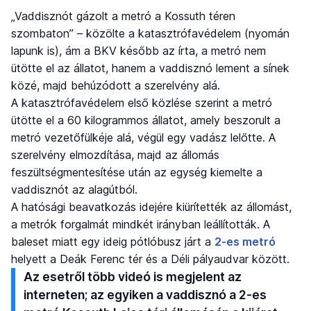
„Vaddisznót gázolt a metró a Kossuth téren
szombaton” – közölte a katasztrófavédelem (nyomán
lapunk is), ám a BKV később az írta, a metró nem
ütötte el az állatot, hanem a vaddisznó lement a sínek
közé, majd behúzódott a szerelvény alá.
A katasztrófavédelem első közlése szerint a metró
ütötte el a 60 kilogrammos állatot, amely beszorult a
metró vezetőfülkéje alá, végül egy vadász lelőtte. A
szerelvény elmozdítása, majd az állomás
feszültségmentesítése után az egység kiemelte a
vaddisznót az alagútból.
A hatósági beavatkozás idejére kiürítették az állomást,
a metrók forgalmát mindkét irányban leállították. A
baleset miatt egy ideig pótlóbusz járt a
2-es metró
helyett a Deák Ferenc tér és a Déli pályaudvar között.
Az esetről több videó is megjelent az
interneten; az egyiken a vaddisznó a 2-es