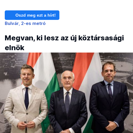
Oszd meg ezt a hírt!
Bulvár
2-es metró
Megvan, ki lesz az új köztársasági
elnök