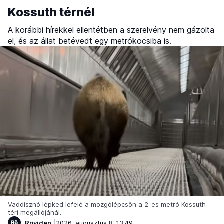
Kossuth térnél
A korábbi hírekkel ellentétben a szerelvény nem gázolta
el, és az állat betévedt egy metrókocsiba is.
Vaddisznó lépked lefelé a mozgólépcsőn a 2-es metró Kossuth
téri megállójánál.
Röviden
2026. augusztus 8. 13:49