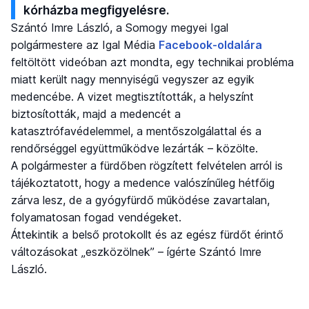
kórházba megfigyelésre.
Szántó Imre László, a Somogy megyei Igal
polgármestere az Igal Média
Facebook-oldalára
feltöltött videóban azt mondta, egy technikai probléma
miatt került nagy mennyiségű vegyszer az egyik
medencébe. A vizet megtisztították, a helyszínt
biztosították, majd a medencét a
katasztrófavédelemmel, a mentőszolgálattal és a
rendőrséggel együttműködve lezárták – közölte.
A polgármester a fürdőben rögzített felvételen arról is
tájékoztatott, hogy a medence valószínűleg hétfőig
zárva lesz, de a gyógyfürdő működése zavartalan,
folyamatosan fogad vendégeket.
Áttekintik a belső protokollt és az egész fürdőt érintő
változásokat „eszközölnek” – ígérte Szántó Imre
László.