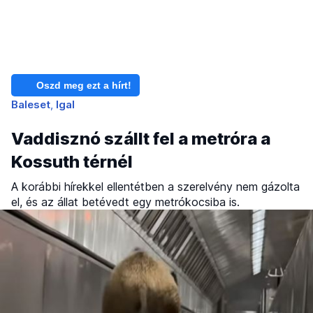
Oszd meg ezt a hírt!
Baleset
Igal
Vaddisznó szállt fel a metróra a
Kossuth térnél
A korábbi hírekkel ellentétben a szerelvény nem gázolta
el, és az állat betévedt egy metrókocsiba is.