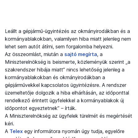
Leállt a gépjármű-ügyintézés az okmányirodákban és a
kormányablakokban, valamilyen hiba miatt jelenleg nem
lehet sem autót átírni, sem forgalomba helyezni.
Az összeomlást, miután a
sajtó megírta
, a
Miniszterelnökség is beismerte, közleményük szerint „a
szakrendszer hibája miatt” nincs lehetőség jelenleg a
kormányablakokban és okmányirodákban a
gépjárművekkel kapcsolatos ügyintézésre. A rendszer
üzemeltetője dolgozik a hiba elhárításán, az időponttal
rendelkező érintett ügyfelekkel a kormányablakok új
időpontot egyeztetnek” – írták.
A Miniszterelnökség az ügyfelek türelmét és megértését
kéri.
A
Telex
egy informátora nyomán úgy tudja, egyelőre