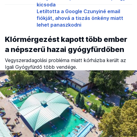
kicsoda
Letiltotta a Google Czunyiné email
fiókját, ahová a tiszás önkény miatt
lehet panaszkodni
Klórmérgezést kapott több ember
a népszerű hazai gyógyfürdőben
Vegyszeradagolási probléma miatt kórházba került az
Igali Gyógyfürdő több vendége.