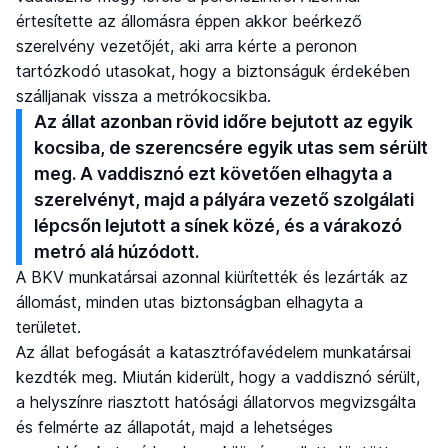
értesítette az állomásra éppen akkor beérkező
szerelvény vezetőjét, aki arra kérte a peronon
tartózkodó utasokat, hogy a biztonságuk érdekében
szálljanak vissza a metrókocsikba.
Az állat azonban rövid időre bejutott az egyik
kocsiba, de szerencsére egyik utas sem sérült
meg. A vaddisznó ezt követően elhagyta a
szerelvényt, majd a pályára vezető szolgálati
lépcsőn lejutott a sínek közé, és a várakozó
metró alá húzódott.
A BKV munkatársai azonnal kiürítették és lezárták az
állomást, minden utas biztonságban elhagyta a
területet.
Az állat befogását a katasztrófavédelem munkatársai
kezdték meg. Miután kiderült, hogy a vaddisznó sérült,
a helyszínre riasztott hatósági állatorvos megvizsgálta
és felmérte az állapotát, majd a lehetséges