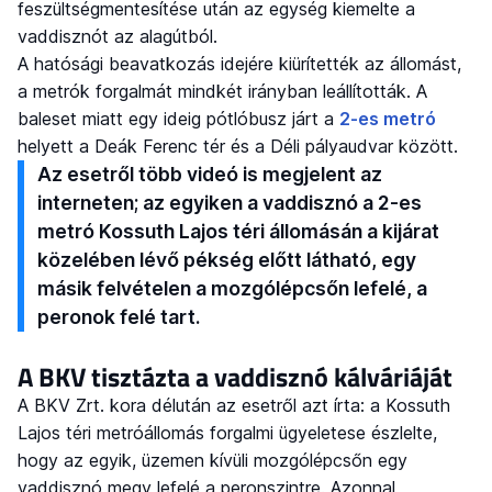
feszültségmentesítése után az egység kiemelte a
vaddisznót az alagútból.
A hatósági beavatkozás idejére kiürítették az állomást,
a metrók forgalmát mindkét irányban leállították. A
baleset miatt egy ideig pótlóbusz járt a
2-es metró
helyett a Deák Ferenc tér és a Déli pályaudvar között.
Az esetről több videó is megjelent az
interneten; az egyiken a vaddisznó a 2-es
metró Kossuth Lajos téri állomásán a kijárat
közelében lévő pékség előtt látható, egy
másik felvételen a mozgólépcsőn lefelé, a
peronok felé tart.
A BKV tisztázta a vaddisznó kálváriáját
A BKV Zrt. kora délután az esetről azt írta: a Kossuth
Lajos téri metróállomás forgalmi ügyeletese észlelte,
hogy az egyik, üzemen kívüli mozgólépcsőn egy
vaddisznó megy lefelé a peronszintre. Azonnal