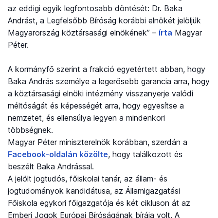
az eddigi egyik legfontosabb döntését: Dr. Baka
Andrást, a Legfelsőbb Bíróság korábbi elnökét jelöljük
Magyarország köztársasági elnökének” –
írta
Magyar
Péter.
A kormányfő szerint a frakció egyetértett abban, hogy
Baka András személye a legerősebb garancia arra, hogy
a köztársasági elnöki intézmény visszanyerje valódi
méltóságát és képességét arra, hogy egyesítse a
nemzetet, és ellensúlya legyen a mindenkori
többségnek.
Magyar Péter miniszterelnök korábban, szerdán a
Facebook-oldalán közölte
, hogy találkozott és
beszélt Baka Andrással.
A jelölt jogtudós, főiskolai tanár, az állam- és
jogtudományok kandidátusa, az Államigazgatási
Főiskola egykori főigazgatója és két cikluson át az
Emberi Jogok Európai Bíróságának bírája volt. A