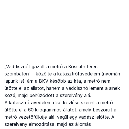
„Vaddisznót gázolt a metró a Kossuth téren
szombaton” – közölte a katasztrófavédelem (nyomán
lapunk is), ám a BKV később az írta, a metró nem
ütötte el az állatot, hanem a vaddisznó lement a sínek
közé, majd behúzódott a szerelvény alá.
A katasztrófavédelem első közlése szerint a metró
ütötte el a 60 kilogrammos állatot, amely beszorult a
metró vezetőfülkéje alá, végül egy vadász lelőtte. A
szerelvény elmozdítása, majd az állomás