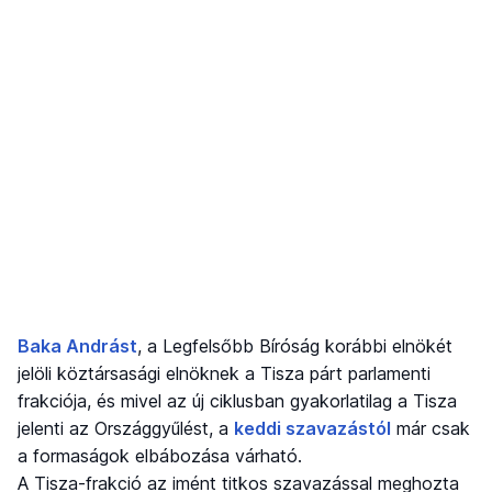
Baka Andrást
, a Legfelsőbb Bíróság korábbi elnökét
jelöli köztársasági elnöknek a Tisza párt parlamenti
frakciója, és mivel az új ciklusban gyakorlatilag a Tisza
jelenti az Országgyűlést, a
keddi szavazástól
már csak
a formaságok elbábozása várható.
A Tisza-frakció az imént titkos szavazással meghozta