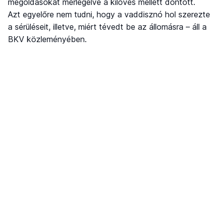
megoldásokat mérlegelve a kilövés mellett döntött.
Azt egyelőre nem tudni, hogy a vaddisznó hol szerezte
a sérüléseit, illetve, miért tévedt be az állomásra – áll a
BKV közleményében.