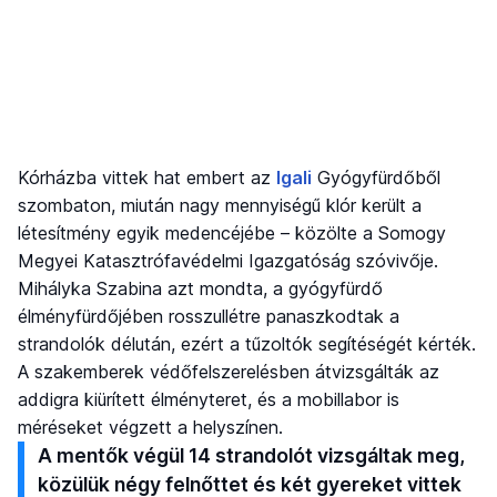
Kórházba vittek hat embert az
Igali
Gyógyfürdőből
szombaton, miután nagy mennyiségű klór került a
létesítmény egyik medencéjébe – közölte a Somogy
Megyei Katasztrófavédelmi Igazgatóság szóvivője.
Mihályka Szabina azt mondta, a gyógyfürdő
élményfürdőjében rosszullétre panaszkodtak a
strandolók délután, ezért a tűzoltók segítéségét kérték.
A szakemberek védőfelszerelésben átvizsgálták az
addigra kiürített élményteret, és a mobillabor is
méréseket végzett a helyszínen.
A mentők végül 14 strandolót vizsgáltak meg,
közülük négy felnőttet és két gyereket vittek