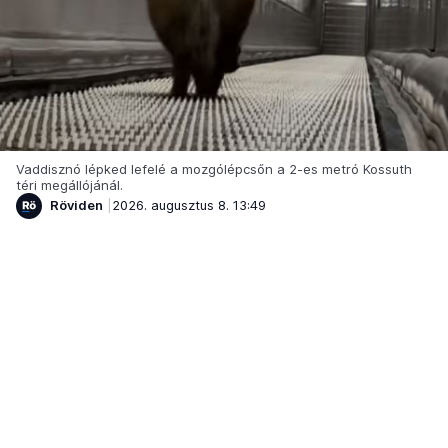
Vaddisznó lépked lefelé a mozgólépcsőn a 2-es metró Kossuth
téri megállójánál.
Röviden
2026. augusztus 8. 13:49