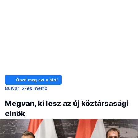
Oszd meg ezt a hírt!
Bulvár
2-es metró
Megvan, ki lesz az új köztársasági
elnök