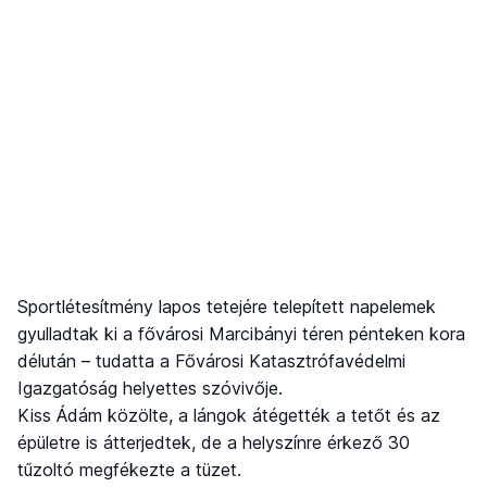
Sportlétesítmény lapos tetejére telepített napelemek
gyulladtak ki a fővárosi Marcibányi téren pénteken kora
délután – tudatta a Fővárosi Katasztrófavédelmi
Igazgatóság helyettes szóvivője.
Kiss Ádám közölte, a lángok átégették a tetőt és az
épületre is átterjedtek, de a helyszínre érkező 30
tűzoltó megfékezte a tüzet.