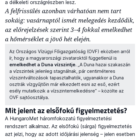
a délkeleti országrészben lesz.
A felfrissülés azonban várhatóan nem tart
sokáig: vasárnaptól ismét melegedés kezdődik,
az előrejelzések szerint 3–4 fokkal emelkedhet
a hőmérséklet a jövő hét elején.
Az Országos Vízügyi Főigazgatóság (OVF) eközben arról
ír, hogy a magyarországi zivataroktól függetlenül is
emelkedhet a Duna vízszintje
. „A Duna hazai szakaszán
a vízszintek jelenleg stagnálnak, pár centiméteres
vízszintváltozások tapasztalhatók, ugyanakkor a Duna
osztrák vízgyűjtőin már elkezdett esni az eső, ezért
esély mutatkozik a vízszintemelkedésre” – közölte az
OVF sajtóosztálya.
Mit jelent az elsőfokú figyelmeztetés?
A HungaroMet háromfokozatú figyelmeztetési
rendszert alkalmaz. Az elsőfokú (sárga) figyelmeztetés
azt jelzi, hogy az adott időjárási jelenség – jelen esetben