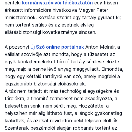
pénteki
kormányszóvivői tájékoztatón
egy frissen
érkezett információra hivatkozva Magyar Péter
miniszterelnök. Közlése szerint egy tartály gyulladt ki;
nem történt sérülés és az esetnek elvileg
ellátásbiztonsági következménye sincsen.
A pozsonyi
Új Szó online portálnak
Anton Molnár, a
vállalat szóvivője azt mondta, hogy a tűzesetet az
egyik kőolajtermékeket tároló tartály sérülése előzte
meg, majd a benne lévő anyag meggyulladt. Elmondta,
hogy egy kétfalú tartályról van szó, amely megfelel a
legszigorúbb biztonsági előírásoknak.
A tűz nem terjedt át más technológiai egységekre és
tárolókra, a finomító termelését nem akadályozta, a
balesetben senki nem sérült meg. Hozzátette: a
helyszínen már alig látható füst, a lángok gyakorlatilag
kialudtak, és azokat rövid időn belül teljesen eloltják.
Szemtanúk beszámolói alapján robbanás történt az