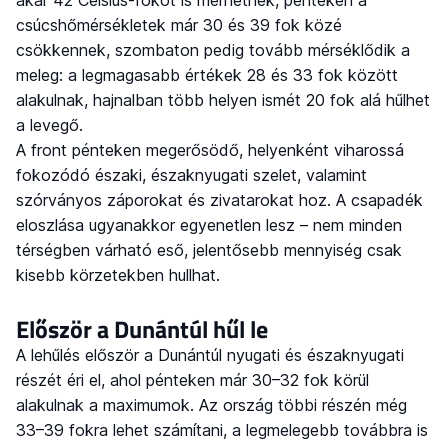
csúcshőmérsékletek már 30 és 39 fok közé
csökkennek, szombaton pedig tovább mérséklődik a
meleg: a legmagasabb értékek 28 és 33 fok között
alakulnak, hajnalban több helyen ismét 20 fok alá hűlhet
a levegő.
A front pénteken megerősödő, helyenként viharossá
fokozódó északi, északnyugati szelet, valamint
szórványos záporokat és zivatarokat hoz. A csapadék
eloszlása ugyanakkor egyenetlen lesz – nem minden
térségben várható eső, jelentősebb mennyiség csak
kisebb körzetekben hullhat.
Először a Dunántúl hűl le
A lehűlés először a Dunántúl nyugati és északnyugati
részét éri el, ahol pénteken már 30–32 fok körül
alakulnak a maximumok. Az ország többi részén még
33–39 fokra lehet számítani, a legmelegebb továbbra is