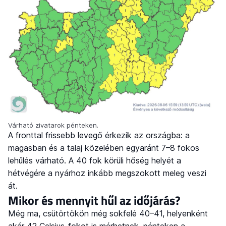
Várható zivatarok pénteken.
A fronttal frissebb levegő érkezik az országba: a
magasban és a talaj közelében egyaránt 7–8 fokos
lehűlés várható. A 40 fok körüli hőség helyét a
hétvégére a nyárhoz inkább megszokott meleg veszi
át.
Mikor és mennyit hűl az időjárás?
Még ma, csütörtökön még sokfelé 40–41, helyenként
akár 42 Celsius-fokot is mérhetnek, pénteken a