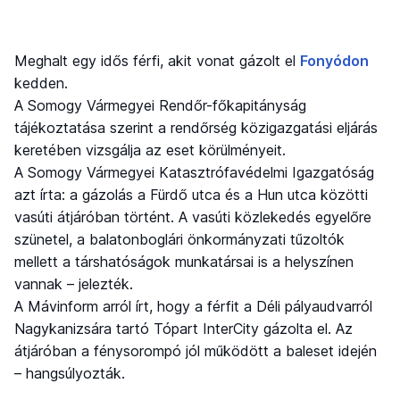
Meghalt egy idős férfi, akit vonat gázolt el
Fonyódon
kedden.
A Somogy Vármegyei Rendőr-főkapitányság
tájékoztatása szerint a rendőrség közigazgatási eljárás
keretében vizsgálja az eset körülményeit.
A Somogy Vármegyei Katasztrófavédelmi Igazgatóság
azt írta: a gázolás a Fürdő utca és a Hun utca közötti
vasúti átjáróban történt. A vasúti közlekedés egyelőre
szünetel, a balatonboglári önkormányzati tűzoltók
mellett a társhatóságok munkatársai is a helyszínen
vannak – jelezték.
A Mávinform arról írt, hogy a férfit a Déli pályaudvarról
Nagykanizsára tartó Tópart InterCity gázolta el. Az
átjáróban a fénysorompó jól működött a baleset idején
– hangsúlyozták.