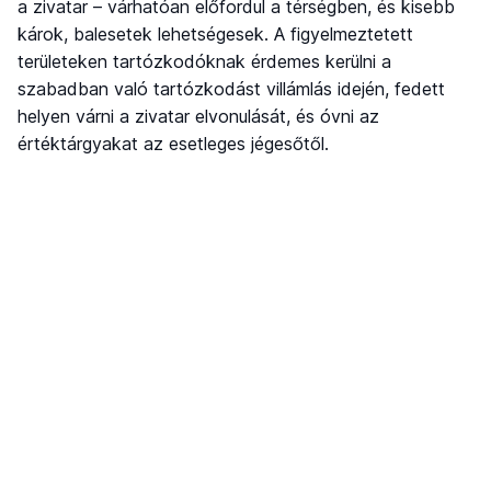
a zivatar – várhatóan előfordul a térségben, és kisebb
károk, balesetek lehetségesek. A figyelmeztetett
területeken tartózkodóknak érdemes kerülni a
szabadban való tartózkodást villámlás idején, fedett
helyen várni a zivatar elvonulását, és óvni az
értéktárgyakat az esetleges jégesőtől.