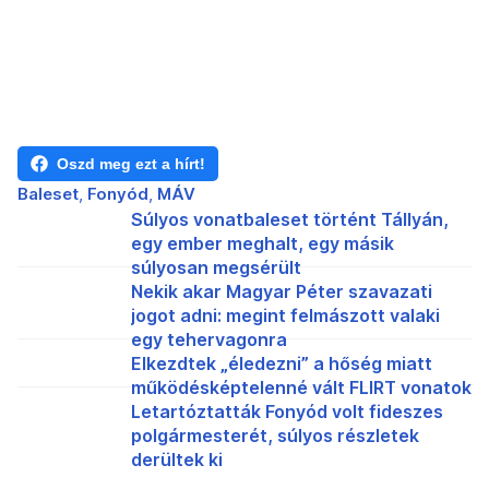
Oszd meg ezt a hírt!
Baleset
Fonyód
MÁV
Súlyos vonatbaleset történt Tállyán,
egy ember meghalt, egy másik
súlyosan megsérült
Nekik akar Magyar Péter szavazati
jogot adni: megint felmászott valaki
egy tehervagonra
Elkezdtek „éledezni” a hőség miatt
működésképtelenné vált FLIRT vonatok
Letartóztatták Fonyód volt fideszes
polgármesterét, súlyos részletek
derültek ki