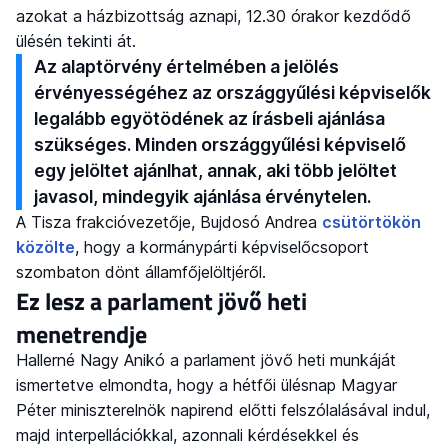
azokat a házbizottság aznapi, 12.30 órakor kezdődő
ülésén tekinti át.
Az alaptörvény értelmében a jelölés
érvényességéhez az országgyűlési képviselők
legalább egyötödének az írásbeli ajánlása
szükséges. Minden országgyűlési képviselő
egy jelöltet ajánlhat, annak, aki több jelöltet
javasol, mindegyik ajánlása érvénytelen.
A Tisza frakcióvezetője, Bujdosó Andrea
csütörtökön
közölte
, hogy a kormánypárti képviselőcsoport
szombaton dönt államfőjelöltjéről.
Ez lesz a parlament jövő heti
menetrendje
Hallerné Nagy Anikó a parlament jövő heti munkáját
ismertetve elmondta, hogy a hétfői ülésnap Magyar
Péter miniszterelnök napirend előtti felszólalásával indul,
majd interpellációkkal, azonnali kérdésekkel és