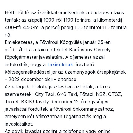
Hétfőtől tíz százalékkal emelkednek a budapesti taxis
tarifák: az alapdíj 1000-ről 1100 forintra, a kilométerdíj
400-ról 440-re, a percdíj pedig 100 forintról 110 forintra
nő.
Emlékezetes, a Fővárosi Közgyűlés január 25-én
módosította a taxirendeletet Karácsony Gergely
főpolgármester javaslatára. A díjemelést azzal
indokolták, hogy a
taxisoknak
érezhető
költségemelkedéssel jár az üzemanyagok ársapkájának
– 2022 december eleji – eltörlése.
Az elfogadott előterjesztésben azt írták, a taxis
szervezetek (City Taxi, 6×6 Taxi, Főtaxi, NSZ, OTSZ,
Taxi 4, BKIK) tavaly december 12-én egységes
javaslattal fordultak a fővárosi önkormányzathoz,
amelyben két változatban fogalmazták meg a
javaslataikat.
Az egyik javaslat szerint a telefonon vagy online