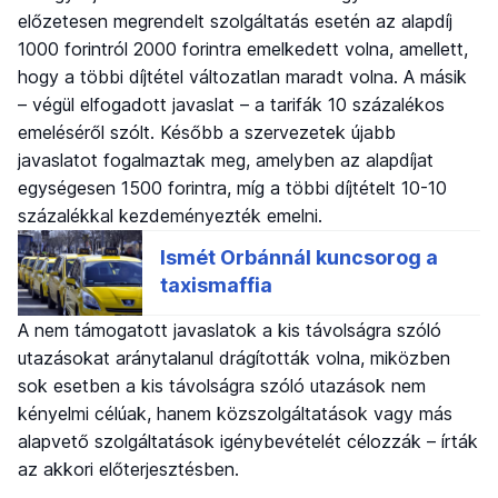
előzetesen megrendelt szolgáltatás esetén az alapdíj
1000 forintról 2000 forintra emelkedett volna, amellett,
hogy a többi díjtétel változatlan maradt volna. A másik
– végül elfogadott javaslat – a tarifák 10 százalékos
emeléséről szólt. Később a szervezetek újabb
javaslatot fogalmaztak meg, amelyben az alapdíjat
egységesen 1500 forintra, míg a többi díjtételt 10-10
százalékkal kezdeményezték emelni.
A nem támogatott javaslatok a kis távolságra szóló
utazásokat aránytalanul drágították volna, miközben
sok esetben a kis távolságra szóló utazások nem
kényelmi célúak, hanem közszolgáltatások vagy más
alapvető szolgáltatások igénybevételét célozzák – írták
az akkori előterjesztésben.