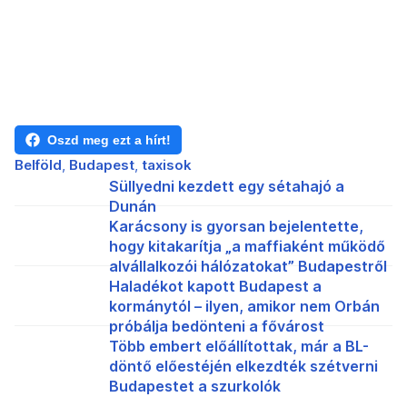
Oszd meg ezt a hírt!
Belföld
Budapest
taxisok
Süllyedni kezdett egy sétahajó a
Dunán
Karácsony is gyorsan bejelentette,
hogy kitakarítja „a maffiaként működő
alvállalkozói hálózatokat” Budapestről
Haladékot kapott Budapest a
kormánytól – ilyen, amikor nem Orbán
próbálja bedönteni a fővárost
Több embert előállítottak, már a BL-
döntő előestéjén elkezdték szétverni
Budapestet a szurkolók