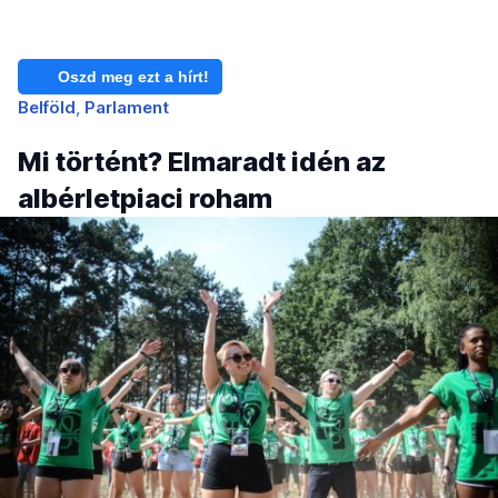
Oszd meg ezt a hírt!
Belföld
Parlament
Mi történt? Elmaradt idén az
albérletpiaci roham