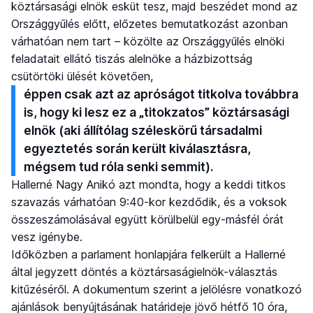
köztársasági elnök esküt tesz, majd beszédet mond az
Országgyűlés előtt, előzetes bemutatkozást azonban
várhatóan nem tart – közölte az Országgyűlés elnöki
feladatait ellátó tiszás alelnöke a házbizottság
csütörtöki ülését követően,
éppen csak azt az apróságot titkolva továbbra
is, hogy ki lesz ez a „titokzatos” köztársasági
elnök (aki állítólag széleskörű társadalmi
egyeztetés során került kiválasztásra,
mégsem tud róla senki semmit).
Hallerné Nagy Anikó azt mondta, hogy a keddi titkos
szavazás várhatóan 9:40-kor kezdődik, és a voksok
összeszámolásával együtt körülbelül egy-másfél órát
vesz igénybe.
Időközben a parlament honlapjára felkerült a Hallerné
által jegyzett döntés a köztársaságielnök-választás
kitűzéséről. A dokumentum szerint a jelölésre vonatkozó
ajánlások benyújtásának határideje jövő hétfő 10 óra,