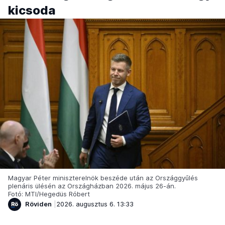
kicsoda
Magyar Péter miniszterelnök beszéde után az Országgyűlés
plenáris ülésén az Országházban 2026. május 26-án.
Fotó: MTI/Hegedüs Róbert
Röviden
2026. augusztus 6. 13:33