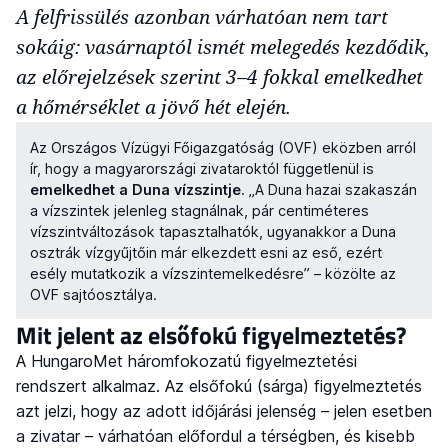
A felfrissülés azonban várhatóan nem tart
sokáig: vasárnaptól ismét melegedés kezdődik,
az előrejelzések szerint 3–4 fokkal emelkedhet
a hőmérséklet a jövő hét elején.
Az Országos Vízügyi Főigazgatóság (OVF) eközben arról
ír, hogy a magyarországi zivataroktól függetlenül is
emelkedhet a Duna vízszintje
. „A Duna hazai szakaszán
a vízszintek jelenleg stagnálnak, pár centiméteres
vízszintváltozások tapasztalhatók, ugyanakkor a Duna
osztrák vízgyűjtőin már elkezdett esni az eső, ezért
esély mutatkozik a vízszintemelkedésre” – közölte az
OVF sajtóosztálya.
Mit jelent az elsőfokú figyelmeztetés?
A HungaroMet háromfokozatú figyelmeztetési
rendszert alkalmaz. Az elsőfokú (sárga) figyelmeztetés
azt jelzi, hogy az adott időjárási jelenség – jelen esetben
a zivatar – várhatóan előfordul a térségben, és kisebb