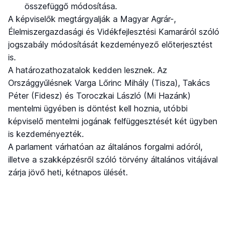
összefüggő módosítása.
A képviselők megtárgyalják a Magyar Agrár-,
Élelmiszergazdasági és Vidékfejlesztési Kamaráról szóló
jogszabály módosítását kezdeményező előterjesztést
is.
A határozathozatalok kedden lesznek. Az
Országgyűlésnek Varga Lőrinc Mihály (Tisza), Takács
Péter (Fidesz) és Toroczkai László (Mi Hazánk)
mentelmi ügyében is döntést kell hoznia, utóbbi
képviselő mentelmi jogának felfüggesztését két ügyben
is kezdeményezték.
A parlament várhatóan az általános forgalmi adóról,
illetve a szakképzésről szóló törvény általános vitájával
zárja jövő heti, kétnapos ülését.