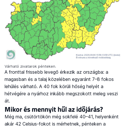
Várható zivatarok pénteken.
A fronttal frissebb levegő érkezik az országba: a
magasban és a talaj közelében egyaránt 7–8 fokos
lehűlés várható. A 40 fok körüli hőség helyét a
hétvégére a nyárhoz inkább megszokott meleg veszi
át.
Mikor és mennyit hűl az időjárás?
Még ma, csütörtökön még sokfelé 40–41, helyenként
akár 42 Celsius-fokot is mérhetnek, pénteken a