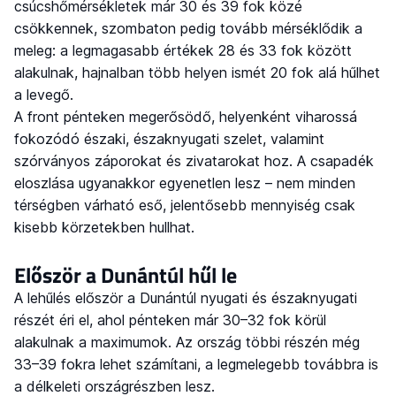
csúcshőmérsékletek már 30 és 39 fok közé
csökkennek, szombaton pedig tovább mérséklődik a
meleg: a legmagasabb értékek 28 és 33 fok között
alakulnak, hajnalban több helyen ismét 20 fok alá hűlhet
a levegő.
A front pénteken megerősödő, helyenként viharossá
fokozódó északi, északnyugati szelet, valamint
szórványos záporokat és zivatarokat hoz. A csapadék
eloszlása ugyanakkor egyenetlen lesz – nem minden
térségben várható eső, jelentősebb mennyiség csak
kisebb körzetekben hullhat.
Először a Dunántúl hűl le
A lehűlés először a Dunántúl nyugati és északnyugati
részét éri el, ahol pénteken már 30–32 fok körül
alakulnak a maximumok. Az ország többi részén még
33–39 fokra lehet számítani, a legmelegebb továbbra is
a délkeleti országrészben lesz.