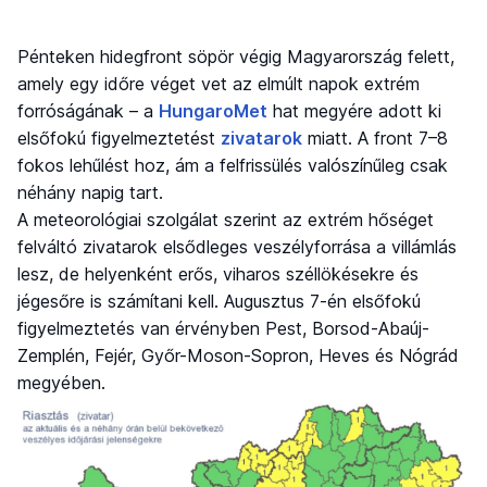
Pénteken hidegfront söpör végig Magyarország felett,
amely egy időre véget vet az elmúlt napok extrém
forróságának – a
HungaroMet
hat megyére adott ki
elsőfokú figyelmeztetést
zivatarok
miatt. A front 7–8
fokos lehűlést hoz, ám a felfrissülés valószínűleg csak
néhány napig tart.
A meteorológiai szolgálat szerint az extrém hőséget
felváltó zivatarok elsődleges veszélyforrása a villámlás
lesz, de helyenként erős, viharos széllökésekre és
jégesőre is számítani kell. Augusztus 7-én elsőfokú
figyelmeztetés van érvényben Pest, Borsod-Abaúj-
Zemplén, Fejér, Győr-Moson-Sopron, Heves és Nógrád
megyében.