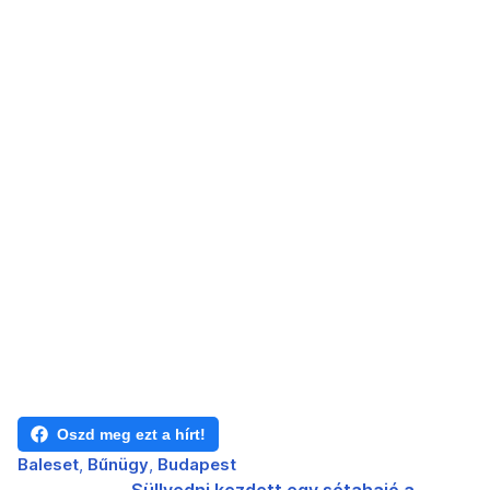
Oszd meg ezt a hírt!
Baleset
Bűnügy
Budapest
Süllyedni kezdett egy sétahajó a