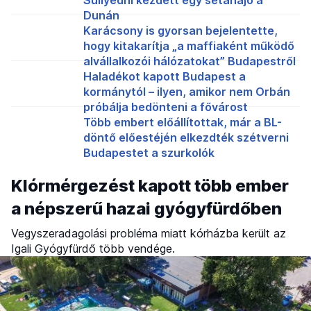
Dunán
Karácsony is gyorsan bejelentette,
hogy kitakarítja „a maffiaként működő
alvállalkozói hálózatokat” Budapestről
Haladékot kapott Budapest a
kormánytól – ilyen, amikor nem Orbán
próbálja bedönteni a fővárost
Több embert előállítottak, már a BL-
döntő előestéjén elkezdték szétverni
Budapestet a szurkolók
Klórmérgezést kapott több ember
a népszerű hazai gyógyfürdőben
Vegyszeradagolási probléma miatt kórházba került az
Igali Gyógyfürdő több vendége.