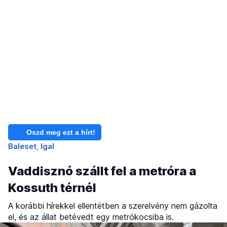
Oszd meg ezt a hírt!
Baleset
Igal
Vaddisznó szállt fel a metróra a
Kossuth térnél
A korábbi hírekkel ellentétben a szerelvény nem gázolta
el, és az állat betévedt egy metrókocsiba is.