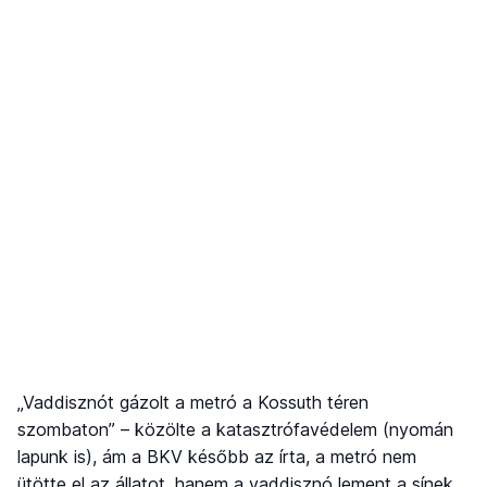
„Vaddisznót gázolt a metró a Kossuth téren
szombaton” – közölte a katasztrófavédelem (nyomán
lapunk is), ám a BKV később az írta, a metró nem
ütötte el az állatot, hanem a vaddisznó lement a sínek