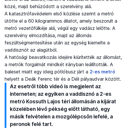
közé, majd behúzódott a szerelvény alá.
A katasztrófavédelem első közlése szerint a metró
ütötte el a 60 kilogrammos állatot, amely beszorult a
metró vezetőfülkéje alá, végül egy vadász lelőtte. A
szerelvény elmozdítása, majd az állomás
feszültségmentesítése után az egység kiemelte a
vaddisznót az alagútból.
A hatósági beavatkozás idejére kiürítették az állomást,
a metrók forgalmát mindkét irányban leállították. A
baleset miatt egy ideig pótlóbusz járt a
2-es metró
helyett a Deák Ferenc tér és a Déli pályaudvar között.
Az esetről több videó is megjelent az
interneten; az egyiken a vaddisznó a 2-es
metró Kossuth Lajos téri állomásán a kijárat
közelében lévő pékség előtt látható, egy
másik felvételen a mozgólépcsőn lefelé, a
peronok felé tart.