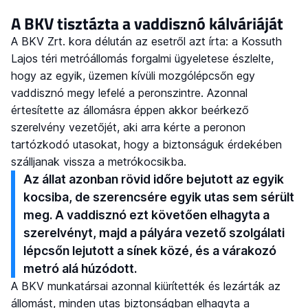
A BKV tisztázta a vaddisznó kálváriáját
A BKV Zrt. kora délután az esetről azt írta: a Kossuth
Lajos téri metróállomás forgalmi ügyeletese észlelte,
hogy az egyik, üzemen kívüli mozgólépcsőn egy
vaddisznó megy lefelé a peronszintre. Azonnal
értesítette az állomásra éppen akkor beérkező
szerelvény vezetőjét, aki arra kérte a peronon
tartózkodó utasokat, hogy a biztonságuk érdekében
szálljanak vissza a metrókocsikba.
Az állat azonban rövid időre bejutott az egyik
kocsiba, de szerencsére egyik utas sem sérült
meg. A vaddisznó ezt követően elhagyta a
szerelvényt, majd a pályára vezető szolgálati
lépcsőn lejutott a sínek közé, és a várakozó
metró alá húzódott.
A BKV munkatársai azonnal kiürítették és lezárták az
állomást, minden utas biztonságban elhagyta a