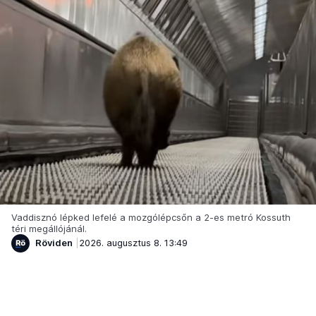
Vaddisznó lépked lefelé a mozgólépcsőn a 2-es metró Kossuth
téri megállójánál.
Röviden
2026. augusztus 8. 13:49