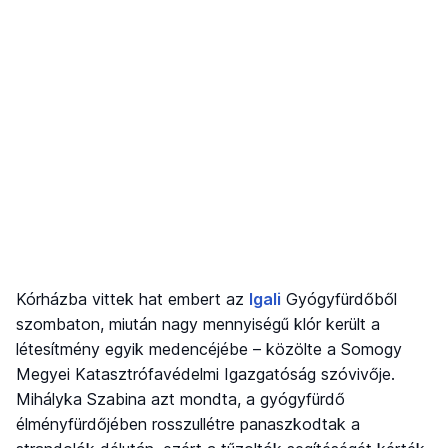
Kórházba vittek hat embert az
Igali
Gyógyfürdőből
szombaton, miután nagy mennyiségű klór került a
létesítmény egyik medencéjébe – közölte a Somogy
Megyei Katasztrófavédelmi Igazgatóság szóvivője.
Mihályka Szabina azt mondta, a gyógyfürdő
élményfürdőjében rosszullétre panaszkodtak a