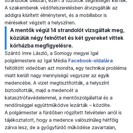
strandolók délután, ezért a tűzoltók segítéségét kérték.
A szakemberek védőfelszerelésben átvizsgálták az
addigra kiürített élményteret, és a mobillabor is
méréseket végzett a helyszínen.
A mentők végül 14 strandolót vizsgáltak meg,
közülük négy felnőttet és két gyereket vittek
kórházba megfigyelésre.
Szántó Imre László, a Somogy megyei Igal
polgármestere az Igal Média
Facebook-oldalára
feltöltött videóban azt mondta, egy technikai probléma
miatt került nagy mennyiségű vegyszer az egyik
medencébe. A vizet megtisztították, a helyszínt
biztosították, majd a medencét a
katasztrófavédelemmel, a mentőszolgálattal és a
rendőrséggel együttműködve lezárták – közölte.
A polgármester a fürdőben rögzített felvételen arról is
tájékoztatott, hogy a medence valószínűleg hétfőig
zárva lesz, de a gyógyfürdő működése zavartalan,