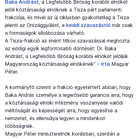
Baka Andrást
, a Legfelsőbb Bíróság korábbi elnökét
jelöli köztársasági elnöknek a Tisza párt parlamenti
frakciója, és mivel az új ciklusban gyakorlatilag a Tisza
jelenti az Országgyűlést, a
keddi szavazástól
már csak
a formaságok elbábozása várható.
A Tisza-frakció az imént titkos szavazással meghozta
az eddigi egyik legfontosabb döntését: Dr. Baka
Andrást, a Legfelsőbb Bíróság korábbi elnökét jelöljük
Magyarország köztársasági elnökének” –
írta
Magyar
Péter.
A kormányfő szerint a frakció egyetértett abban, hogy
Baka András személye a legerősebb garancia arra, hogy
a köztársasági elnöki intézmény visszanyerje valódi
méltóságát és képességét arra, hogy egyesítse a
nemzetet, és ellensúlya legyen a mindenkori
többségnek.
Magyar Péter miniszterelnök korábban, szerdán a