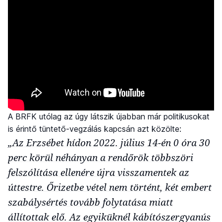
A BRFK utólag az úgy látszik újabban már politikusokat
is érintő tüntető-vegzálás kapcsán azt közölte:
„Az Erzsébet hídon 2022. július 14-én 0 óra 30
perc körül néhányan a rendőrök többszöri
felszólítása ellenére újra visszamentek az
úttestre. Őrizetbe vétel nem történt, két embert
szabálysértés tovább folytatása miatt
állítottak elő. Az egyiküknél kábítószergyanús