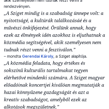
akik személyesen nem tudnak részt venni a
rendezvényen.
„A Sziget mindig is a szabadság ünnepe volt: a
nyitottságé, a kultúrák találkozásáé és a
művészi önkifejezésé. Örülünk annak, hogy
ezek az élmények idén azokhoz is eljuthatnak a
közmédia segítségével, akik személyesen nem
tudnak részt venni a fesztiválon.”
– mondta
Gerendai Károly
, a Sziget alapítója.
„A közmédia feladata, hogy értékes és
sokszínű kulturális tartalmakat tegyen
elérhetővé mindenki számára. A Sziget magyar
előadóinak koncertjei kiválóan megmutatják a
hazai könnyűzene gazdagságát és azt a
kreatív szabadságot, amelyből ezek az
alkotások megszületnek.”