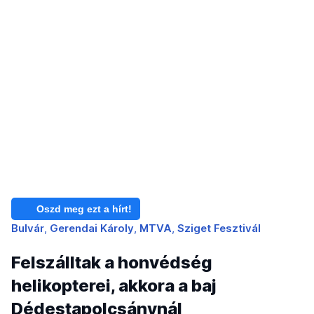
Oszd meg ezt a hírt!
Bulvár
Gerendai Károly
MTVA
Sziget Fesztivál
Felszálltak a honvédség
helikopterei, akkora a baj
Dédestapolcsánynál