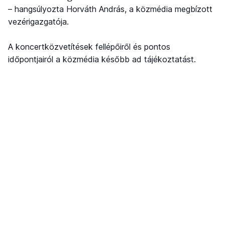
– hangsúlyozta Horváth András, a közmédia megbízott
vezérigazgatója.
A koncertközvetítések fellépőiről és pontos
időpontjairól a közmédia később ad tájékoztatást.