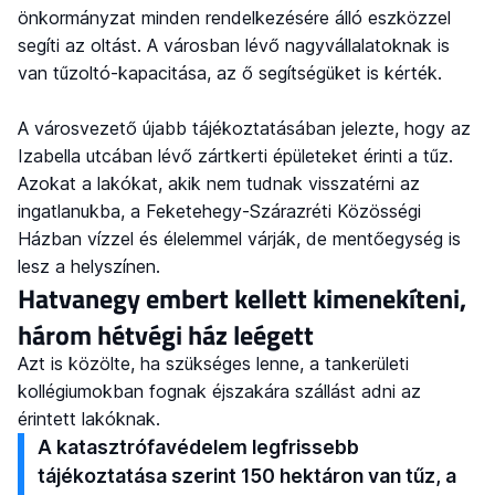
önkormányzat minden rendelkezésére álló eszközzel
segíti az oltást. A városban lévő nagyvállalatoknak is
van tűzoltó-kapacitása, az ő segítségüket is kérték.
A városvezető újabb tájékoztatásában jelezte, hogy az
Izabella utcában lévő zártkerti épületeket érinti a tűz.
Azokat a lakókat, akik nem tudnak visszatérni az
ingatlanukba, a Feketehegy-Szárazréti Közösségi
Házban vízzel és élelemmel várják, de mentőegység is
lesz a helyszínen.
Hatvanegy embert kellett kimenekíteni,
három hétvégi ház leégett
Azt is közölte, ha szükséges lenne, a tankerületi
kollégiumokban fognak éjszakára szállást adni az
érintett lakóknak.
A katasztrófavédelem legfrissebb
tájékoztatása szerint 150 hektáron van tűz, a