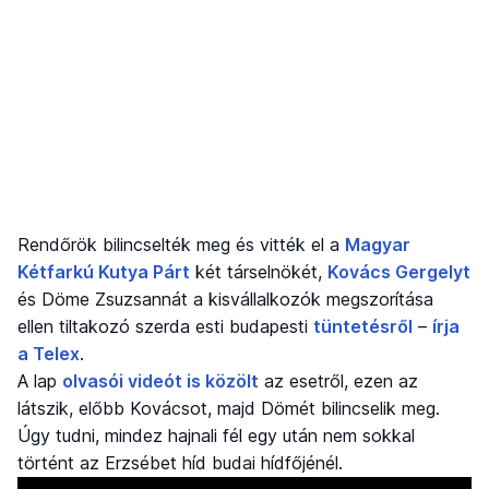
Rendőrök bilincselték meg és vitték el a
Magyar
Kétfarkú Kutya Párt
két társelnökét,
Kovács Gergelyt
és Döme Zsuzsannát a kisvállalkozók megszorítása
ellen tiltakozó szerda esti budapesti
tüntetésről
–
írja
a Telex
.
A lap
olvasói videót is közölt
az esetről, ezen az
látszik, előbb Kovácsot, majd Dömét bilincselik meg.
Úgy tudni, mindez hajnali fél egy után nem sokkal
történt az Erzsébet híd budai hídfőjénél.