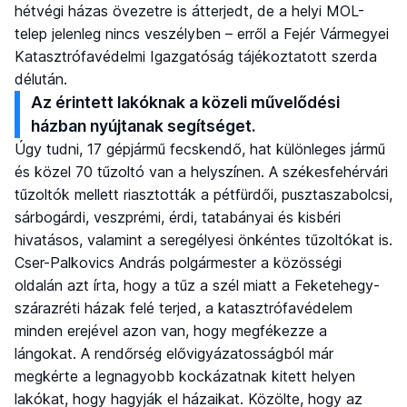
hétvégi házas övezetre is átterjedt, de a helyi MOL-
telep jelenleg nincs veszélyben – erről a Fejér Vármegyei
Katasztrófavédelmi Igazgatóság tájékoztatott szerda
délután.
Az érintett lakóknak a közeli művelődési
házban nyújtanak segítséget.
Úgy tudni, 17 gépjármű fecskendő, hat különleges jármű
és közel 70 tűzoltó van a helyszínen. A székesfehérvári
tűzoltók mellett riasztották a pétfürdői, pusztaszabolcsi,
sárbogárdi, veszprémi, érdi, tatabányai és kisbéri
hivatásos, valamint a seregélyesi önkéntes tűzoltókat is.
Cser-Palkovics András polgármester a közösségi
oldalán azt írta, hogy a tűz a szél miatt a Feketehegy-
szárazréti házak felé terjed, a katasztrófavédelem
minden erejével azon van, hogy megfékezze a
lángokat. A rendőrség elővigyázatosságból már
megkérte a legnagyobb kockázatnak kitett helyen
lakókat, hogy hagyják el házaikat. Közölte, hogy az