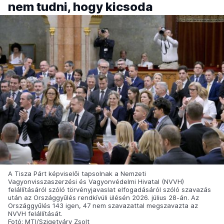
nem tudni, hogy kicsoda
A Tisza Párt képviselői tapsolnak a Nemzeti
Vagyonvisszaszerzési és Vagyonvédelmi Hivatal (NVVH)
felállításáról szóló törvényjavaslat elfogadásáról szóló szavazás
után az Országgyűlés rendkívüli ülésén 2026. július 28-án. Az
Országgyűlés 143 igen, 47 nem szavazattal megszavazta az
NVVH felállítását.
Fotó: MTI/Szigetváry Zsolt