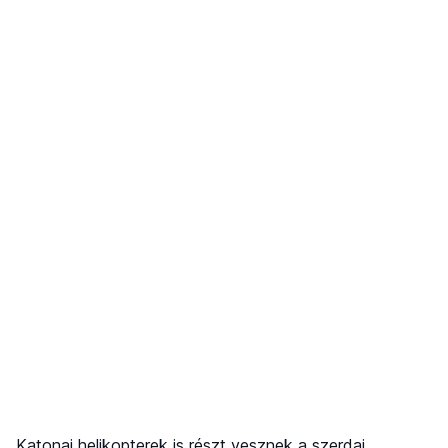
Katonai helikopterek is részt vesznek a szerdai