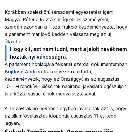
Korábban széleskörű társadalmi egyeztetést ígért
Magyar Péter a köztársasági elnök személyéről,
szerdán azonban a Tisza-frakció kezdeményezte, hogy
a parlament már jövő kedden válassza meg az új
államfőt.
Hogy kit, azt nem tudni, mert a jelölt nevét nem
hozták nyilvánosságra.
A parlament honlapjára felkerült szerdai dokumentumban
Bujdosó Andrea
frakcióvezető azt írta,
kezdeményezik, hogy az Országgyűlés az augusztus
10-11-i rendkívüli ülésének napirendi javaslata egészüljön
ki a köztársasági elnök megválasztásával.
A Tisza-frakció nevében egyben javasolták azt is, hogy
az államfőválasztás időpontja augusztus 11-e, kedd
legyen.
Sulyok Tamás ment, Anonymous jön