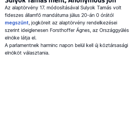
Az alaptörvény 17. módosításával Sulyok Tamás volt
fideszes államfő mandátuma július 20-án 0 órától
megszűnt
, jogköreit az alaptörvény rendelkezései
szerint ideiglenesen Forsthoffer Ágnes, az Országgyűlés
elnöke látja el.
A parlamentnek harminc napon belül kell új köztársasági
elnököt választania.