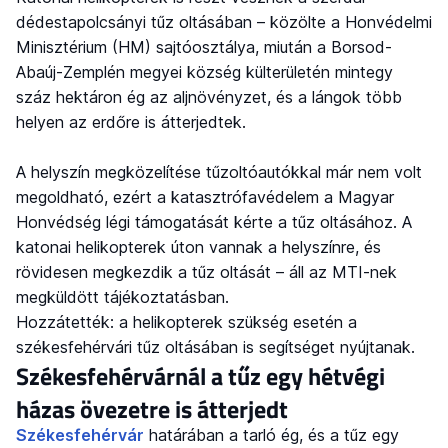
dédestapolcsányi tűz oltásában – közölte a Honvédelmi
Minisztérium (HM) sajtóosztálya, miután a Borsod-
Abaúj-Zemplén megyei község külterületén mintegy
száz hektáron ég az aljnövényzet, és a lángok több
helyen az erdőre is átterjedtek.
A helyszín megközelítése tűzoltóautókkal már nem volt
megoldható, ezért a katasztrófavédelem a Magyar
Honvédség légi támogatását kérte a tűz oltásához. A
katonai helikopterek úton vannak a helyszínre, és
rövidesen megkezdik a tűz oltását – áll az MTI-nek
megküldött tájékoztatásban.
Hozzátették: a helikopterek szükség esetén a
székesfehérvári tűz oltásában is segítséget nyújtanak.
Székesfehérvárnál a tűz egy hétvégi
házas övezetre is átterjedt
Székesfehérvár
határában a tarló ég, és a tűz egy