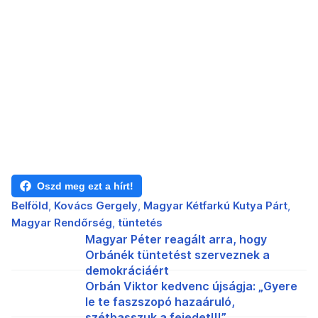
Oszd meg ezt a hírt!
Belföld
Kovács Gergely
Magyar Kétfarkú Kutya Párt
Magyar Rendőrség
tüntetés
Magyar Péter reagált arra, hogy
Orbánék tüntetést szerveznek a
demokráciáért
Orbán Viktor kedvenc újságja: „Gyere
le te faszszopó hazaáruló,
szétbasszuk a fejedet!!!”