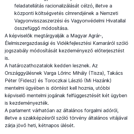
feladatellátás racionalizálását célzó, illetve a
központi költségvetés címrendjének a Nemzeti
Vagyonvisszaszerzési és Vagyonvédelmi Hivatallal
összefüggő módosítása.
A képviselők megtárgyalják a Magyar Agrár-,
Élelmiszergazdasági és Vidékfejlesztési Kamaráról szóló
jogszabály módosítását kezdeményező előterjesztést
is.
A határozathozatalok kedden lesznek. Az
Országgyűlésnek Varga Lőrinc Mihály (Tisza), Takács
Péter (Fidesz) és Toroczkai László (Mi Hazánk)
mentelmi ügyében is döntést kell hoznia, utóbbi
képviselő mentelmi jogának felfüggesztését két ügyben
is kezdeményezték.
A parlament várhatóan az általános forgalmi adóról,
illetve a szakképzésről szóló törvény általános vitájával
zárja jövő heti, kétnapos ülését.