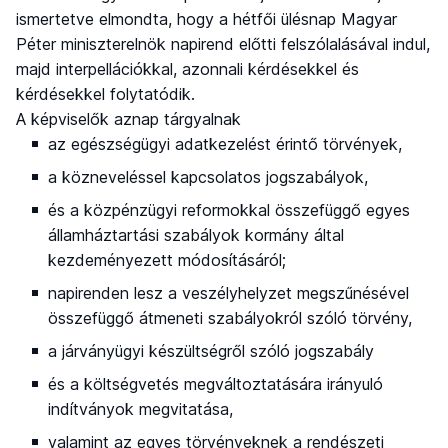
ismertetve elmondta, hogy a hétfői ülésnap Magyar
Péter miniszterelnök napirend előtti felszólalásával indul,
majd interpellációkkal, azonnali kérdésekkel és
kérdésekkel folytatódik.
A képviselők aznap tárgyalnak
az egészségügyi adatkezelést érintő törvények,
a közneveléssel kapcsolatos jogszabályok,
és a közpénzügyi reformokkal összefüggő egyes
államháztartási szabályok kormány által
kezdeményezett módosításáról;
napirenden lesz a veszélyhelyzet megszűnésével
összefüggő átmeneti szabályokról szóló törvény,
a járványügyi készültségről szóló jogszabály
és a költségvetés megváltoztatására irányuló
indítványok megvitatása,
valamint az egyes törvényeknek a rendészeti