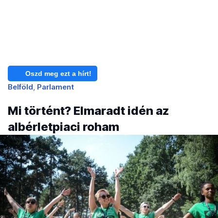
Oszd meg ezt a hírt!
Belföld
Parlament
Mi történt? Elmaradt idén az
albérletpiaci roham