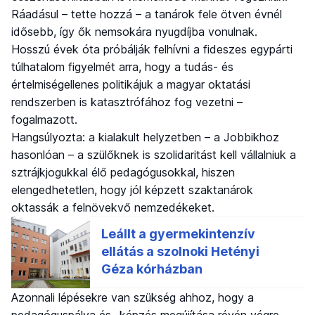
Ráadásul – tette hozzá – a tanárok fele ötven évnél
idősebb, így ők nemsokára nyugdíjba vonulnak.
Hosszú évek óta próbálják felhívni a fideszes egypárti
túlhatalom figyelmét arra, hogy a tudás- és
értelmiségellenes politikájuk a magyar oktatási
rendszerben is katasztrófához fog vezetni –
fogalmazott.
Hangsúlyozta: a kialakult helyzetben – a Jobbikhoz
hasonlóan – a szülőknek is szolidaritást kell vállalniuk a
sztrájkjogukkal élő pedagógusokkal, hiszen
elengedhetetlen, hogy jól képzett szaktanárok
oktassák a felnövekvő nemzedékeket.
Azonnali lépésekre van szükség ahhoz, hogy a