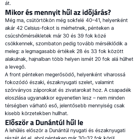
át.
Mikor és mennyit hűl az időjárás?
Még ma, csütörtökön még sokfelé 40–41, helyenként
akár 42 Celsius-fokot is mérhetnek, pénteken a
csúcshőmérsékletek már 30 és 39 fok közé
csökkennek, szombaton pedig tovább mérséklődik a
meleg: a legmagasabb értékek 28 és 33 fok között
alakulnak, hajnalban több helyen ismét 20 fok alá hűlhet
a levegő.
A front pénteken megerősödő, helyenként viharossá
fokozódó északi, északnyugati szelet, valamint
szórványos záporokat és zivatarokat hoz. A csapadék
eloszlása ugyanakkor egyenetlen lesz – nem minden
térségben várható eső, jelentősebb mennyiség csak
kisebb körzetekben hullhat.
Először a Dunántúl hűl le
A lehűlés először a Dunántúl nyugati és északnyugati
részét éri el, ahol pénteken már 30–32 fok körül