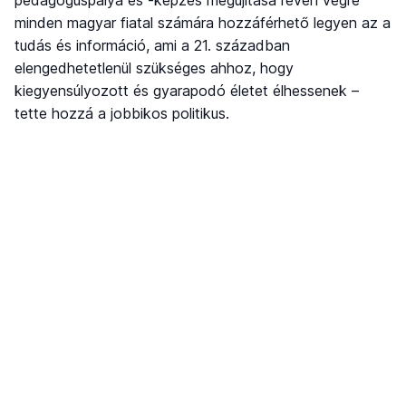
pedagóguspálya és -képzés megújítása révén végre
minden magyar fiatal számára hozzáférhető legyen az a
tudás és információ, ami a 21. században
elengedhetetlenül szükséges ahhoz, hogy
kiegyensúlyozott és gyarapodó életet élhessenek –
tette hozzá a jobbikos politikus.