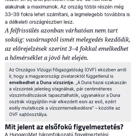
alakulnak a maximumok. Az ország többi részén még
33–39 fokra lehet számítani, a legmelegebb továbbra is
a délkeleti országrészben lesz.
A felfrissülés azonban várhatóan nem tart
sokáig: vasárnaptól ismét melegedés kezdődik,
az előrejelzések szerint 3–4 fokkal emelkedhet
a hőmérséklet a jövő hét elején.
Az Országos Vízügyi Főigazgatóság (OVF) eközben arról
ír, hogy a magyarországi zivataroktól függetlenül is
emelkedhet a Duna vízszintje
. „A Duna hazai szakaszán
a vízszintek jelenleg stagnálnak, pár centiméteres
vízszintváltozások tapasztalhatók, ugyanakkor a Duna
osztrák vízgyűjtőin már elkezdett esni az eső, ezért
esély mutatkozik a vízszintemelkedésre” – közölte az
OVF sajtóosztálya.
Mit jelent az elsőfokú figyelmeztetés?
A HungaroMet háromfokozatú figyelmeztetési