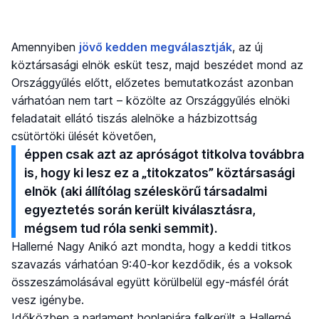
Amennyiben
jövő kedden megválasztják
, az új
köztársasági elnök esküt tesz, majd beszédet mond az
Országgyűlés előtt, előzetes bemutatkozást azonban
várhatóan nem tart – közölte az Országgyűlés elnöki
feladatait ellátó tiszás alelnöke a házbizottság
csütörtöki ülését követően,
éppen csak azt az apróságot titkolva továbbra
is, hogy ki lesz ez a „titokzatos” köztársasági
elnök (aki állítólag széleskörű társadalmi
egyeztetés során került kiválasztásra,
mégsem tud róla senki semmit).
Hallerné Nagy Anikó azt mondta, hogy a keddi titkos
szavazás várhatóan 9:40-kor kezdődik, és a voksok
összeszámolásával együtt körülbelül egy-másfél órát
vesz igénybe.
Időközben a parlament honlapjára felkerült a Hallerné