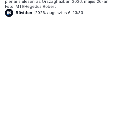
plenáris ülésén az Országházban 2026. május 26-án.
Fotó: MTI/Hegedüs Róbert
Röviden
2026. augusztus 6. 13:33