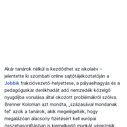
Akár tanárok nélkül is kezdődhet az iskolaév –
jelentette ki szombati online sajtótájékoztatóján a
Jobbik
frakcióvezető-helyettese, a pályaelhagyás és a
pedagóguskar derékhadát adó nemzedék közelgő
nyugdíjba vonulása által okozott problémákról szólva.
Brenner Koloman azt mondta, „százasával mondanak
fel” azok a tanárok, akik megelégelték, hogy
megalázóan alacsony fizetésért kell európai
összehasonlításban is kiemelkedő munkát végezniük.