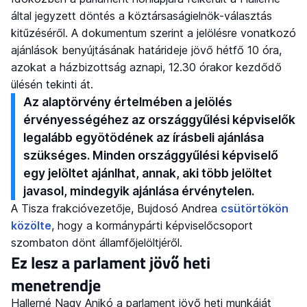
által jegyzett döntés a köztársaságielnök-választás
kitűzéséről. A dokumentum szerint a jelölésre vonatkozó
ajánlások benyújtásának határideje jövő hétfő 10 óra,
azokat a házbizottság aznapi, 12.30 órakor kezdődő
ülésén tekinti át.
Az alaptörvény értelmében a jelölés
érvényességéhez az országgyűlési képviselők
legalább egyötödének az írásbeli ajánlása
szükséges. Minden országgyűlési képviselő
egy jelöltet ajánlhat, annak, aki több jelöltet
javasol, mindegyik ajánlása érvénytelen.
A Tisza frakcióvezetője, Bujdosó Andrea
csütörtökön
közölte
, hogy a kormánypárti képviselőcsoport
szombaton dönt államfőjelöltjéről.
Ez lesz a parlament jövő heti
menetrendje
Hallerné Nagy Anikó a parlament jövő heti munkáját