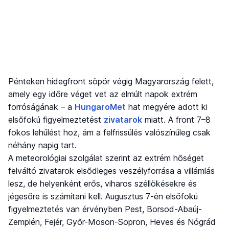
Pénteken hidegfront söpör végig Magyarország felett,
amely egy időre véget vet az elmúlt napok extrém
forróságának – a
HungaroMet
hat megyére adott ki
elsőfokú figyelmeztetést
zivatarok
miatt. A front 7–8
fokos lehűlést hoz, ám a felfrissülés valószínűleg csak
néhány napig tart.
A meteorológiai szolgálat szerint az extrém hőséget
felváltó zivatarok elsődleges veszélyforrása a villámlás
lesz, de helyenként erős, viharos széllökésekre és
jégesőre is számítani kell. Augusztus 7-én elsőfokú
figyelmeztetés van érvényben Pest, Borsod-Abaúj-
Zemplén, Fejér, Győr-Moson-Sopron, Heves és Nógrád