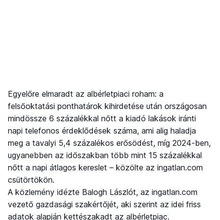
Egyelőre elmaradt az albérletpiaci roham: a
felsőoktatási ponthatárok kihirdetése után országosan
mindössze 6 százalékkal nőtt a kiadó lakások iránti
napi telefonos érdeklődések száma, ami alig haladja
meg a tavalyi 5,4 százalékos erősödést, míg 2024-ben,
ugyanebben az időszakban több mint 15 százalékkal
nőtt a napi átlagos kereslet – közölte az ingatlan.com
csütörtökön.
A közlemény idézte Balogh Lászlót, az ingatlan.com
vezető gazdasági szakértőjét, aki szerint az idei friss
adatok alapján kettészakadt az albérletpiac.