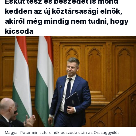
Esküt tesz és beszédet is mond
kedden az új köztársasági elnök,
akiről még mindig nem tudni, hogy
kicsoda
Magyar Péter miniszterelnök beszéde után az Országgyűlés