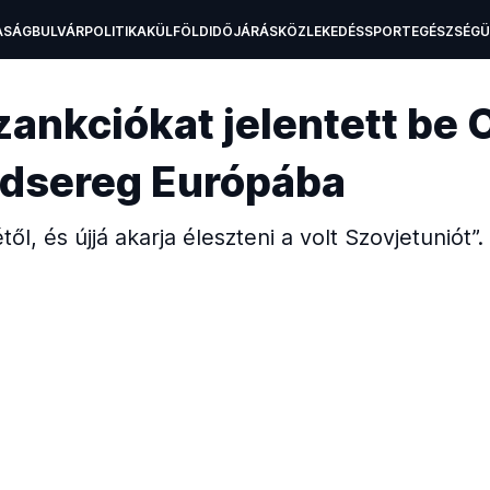
ASÁG
BULVÁR
POLITIKA
KÜLFÖLD
IDŐJÁRÁS
KÖZLEKEDÉS
SPORT
EGÉSZSÉG
H
zankciókat jelentett be 
adsereg Európába
ől, és újjá akarja éleszteni a volt Szovjetuniót”.