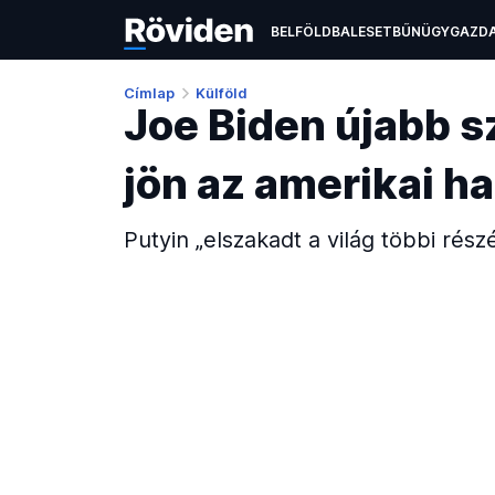
BELFÖLD
BALESET
BŰNÜGY
GAZD
ÉLETMÓD
KULTÚRA
OKTATÁS
TEC
Címlap
Külföld
Joe Biden újabb s
jön az amerikai h
Putyin „elszakadt a világ többi részét