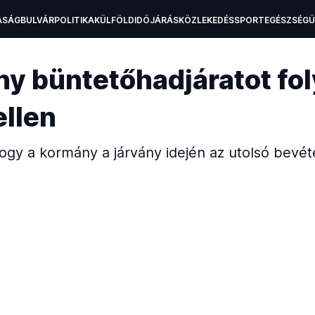
ASÁG
BULVÁR
POLITIKA
KÜLFÖLD
IDŐJÁRÁS
KÖZLEKEDÉS
SPORT
EGÉSZSÉG
H
ny büntetőhadjáratot fol
llen
ogy a kormány a járvány idején az utolsó bevéte