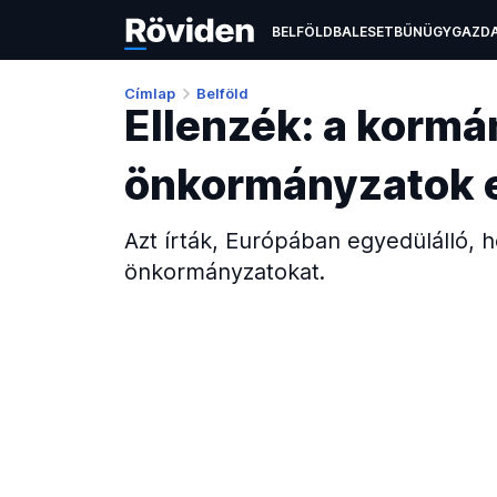
BELFÖLD
BALESET
BŰNÜGY
GAZD
ÉLETMÓD
KULTÚRA
OKTATÁS
TEC
Címlap
Belföld
Ellenzék: a kormá
önkormányzatok e
Azt írták, Európában egyedülálló, h
önkormányzatokat.