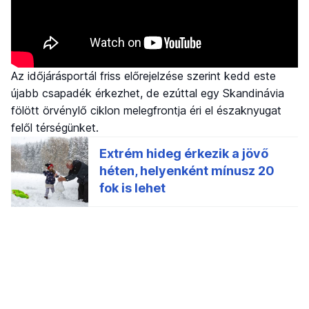
Az időjárásportál friss előrejelzése szerint kedd este
újabb csapadék érkezhet, de ezúttal egy Skandinávia
fölött örvénylő ciklon melegfrontja éri el északnyugat
felől térségünket.