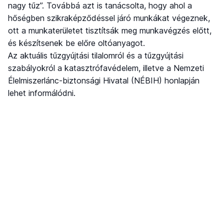
nagy tűz”. Továbbá azt is tanácsolta, hogy ahol a
hőségben szikraképződéssel járó munkákat végeznek,
ott a munkaterületet tisztítsák meg munkavégzés előtt,
és készítsenek be előre oltóanyagot.
Az aktuális tűzgyújtási tilalomról és a tűzgyújtási
szabályokról a katasztrófavédelem, illetve a Nemzeti
Élelmiszerlánc-biztonsági Hivatal (NÉBIH) honlapján
lehet informálódni.