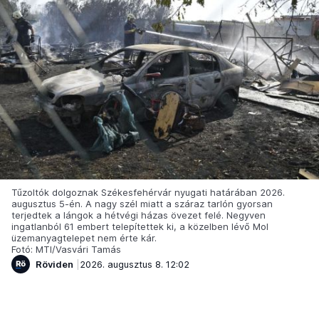
Tűzoltók dolgoznak Székesfehérvár nyugati határában 2026.
augusztus 5-én. A nagy szél miatt a száraz tarlón gyorsan
terjedtek a lángok a hétvégi házas övezet felé. Negyven
ingatlanból 61 embert telepítettek ki, a közelben lévő Mol
üzemanyagtelepet nem érte kár.
Fotó: MTI/Vasvári Tamás
Röviden
2026. augusztus 8. 12:02