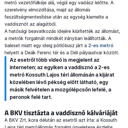
metró vezetőfülkéje alá, végül egy vadász lelőtte. A
szerelvény elmozdítása, majd az állomás
feszültségmentesítése után az egység kiemelte a
vaddisznót az alagútból.
A hatósági beavatkozás idejére kiürítették az állomást,
a metrók forgalmát mindkét irányban leállították. A
baleset miatt egy ideig pótlóbusz járt a
2-es metró
helyett a Deák Ferenc tér és a Déli pályaudvar között.
Az esetről több videó is megjelent az
interneten; az egyiken a vaddisznó a 2-es
metró Kossuth Lajos téri állomásán a kijárat
közelében lévő pékség előtt látható, egy
másik felvételen a mozgólépcsőn lefelé, a
peronok felé tart.
A BKV tisztázta a vaddisznó kálváriáját
A BKV Zrt. kora délután az esetről azt írta: a Kossuth
Lajos téri metróállomás forgalmi ügyeletese észlelte,