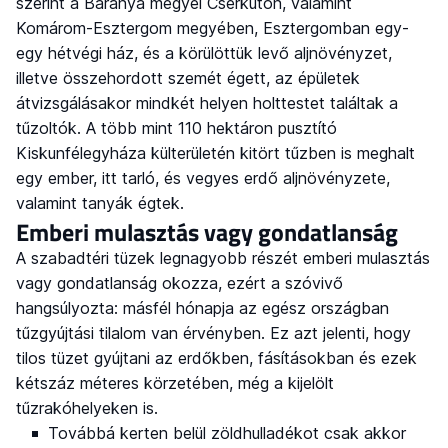
szerint a Baranya megyei Cserkúton, valamint
Komárom-Esztergom megyében, Esztergomban egy-
egy hétvégi ház, és a körülöttük levő aljnövényzet,
illetve összehordott szemét égett, az épületek
átvizsgálásakor mindkét helyen holttestet találtak a
tűzoltók. A több mint 110 hektáron pusztító
Kiskunfélegyháza külterületén kitört tűzben is meghalt
egy ember, itt tarló, és vegyes erdő aljnövényzete,
valamint tanyák égtek.
Emberi mulasztás vagy gondatlanság
A szabadtéri tüzek legnagyobb részét emberi mulasztás
vagy gondatlanság okozza, ezért a szóvivő
hangsúlyozta: másfél hónapja az egész országban
tűzgyújtási tilalom van érvényben. Ez azt jelenti, hogy
tilos tüzet gyújtani az erdőkben, fásításokban és ezek
kétszáz méteres körzetében, még a kijelölt
tűzrakóhelyeken is.
Továbbá kerten belül zöldhulladékot csak akkor