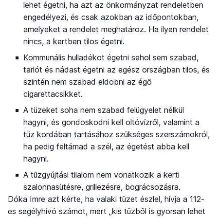
lehet égetni, ha azt az önkormányzat rendeletben
engedélyezi, és csak azokban az időpontokban,
amelyeket a rendelet meghatároz. Ha ilyen rendelet
nincs, a kertben tilos égetni.
Kommunális hulladékot égetni sehol sem szabad,
tarlót és nádast égetni az egész országban tilos, és
szintén nem szabad eldobni az égő
cigarettacsikket.
A tüzeket soha nem szabad felügyelet nélkül
hagyni, és gondoskodni kell oltóvízről, valamint a
tűz kordában tartásához szükséges szerszámokról,
ha pedig feltámad a szél, az égetést abba kell
hagyni.
A tűzgyújtási tilalom nem vonatkozik a kerti
szalonnasütésre, grillezésre, bográcsozásra.
Dóka Imre azt kérte, ha valaki tüzet észlel, hívja a 112-
es segélyhívó számot, mert „kis tűzből is gyorsan lehet