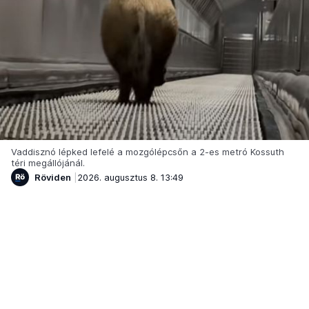
Vaddisznó lépked lefelé a mozgólépcsőn a 2-es metró Kossuth
téri megállójánál.
Röviden
2026. augusztus 8. 13:49