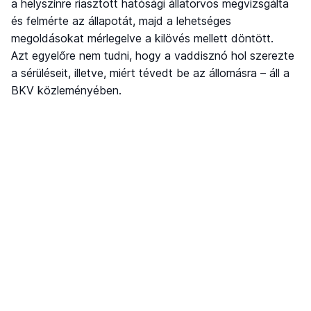
a helyszínre riasztott hatósági állatorvos megvizsgálta
és felmérte az állapotát, majd a lehetséges
megoldásokat mérlegelve a kilövés mellett döntött.
Azt egyelőre nem tudni, hogy a vaddisznó hol szerezte
a sérüléseit, illetve, miért tévedt be az állomásra – áll a
BKV közleményében.