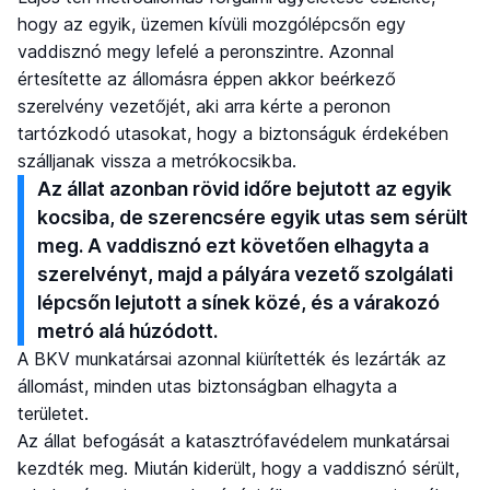
hogy az egyik, üzemen kívüli mozgólépcsőn egy
vaddisznó megy lefelé a peronszintre. Azonnal
értesítette az állomásra éppen akkor beérkező
szerelvény vezetőjét, aki arra kérte a peronon
tartózkodó utasokat, hogy a biztonságuk érdekében
szálljanak vissza a metrókocsikba.
Az állat azonban rövid időre bejutott az egyik
kocsiba, de szerencsére egyik utas sem sérült
meg. A vaddisznó ezt követően elhagyta a
szerelvényt, majd a pályára vezető szolgálati
lépcsőn lejutott a sínek közé, és a várakozó
metró alá húzódott.
A BKV munkatársai azonnal kiürítették és lezárták az
állomást, minden utas biztonságban elhagyta a
területet.
Az állat befogását a katasztrófavédelem munkatársai
kezdték meg. Miután kiderült, hogy a vaddisznó sérült,