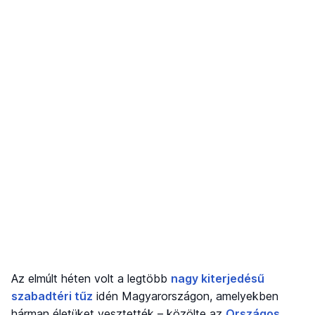
Az elmúlt héten volt a legtöbb
nagy kiterjedésű
szabadtéri tűz
idén Magyarországon, amelyekben
hárman életüket vesztették – közölte az
Országos