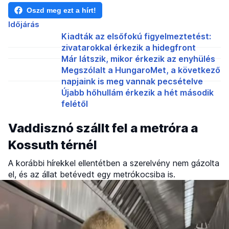
Oszd meg ezt a hírt!
Időjárás
Kiadták az elsőfokú figyelmeztetést:
zivatarokkal érkezik a hidegfront
Már látszik, mikor érkezik az enyhülés
Megszólalt a HungaroMet, a következő
napjaink is meg vannak pecsételve
Újabb hőhullám érkezik a hét második
felétől
Vaddisznó szállt fel a metróra a
Kossuth térnél
A korábbi hírekkel ellentétben a szerelvény nem gázolta
el, és az állat betévedt egy metrókocsiba is.