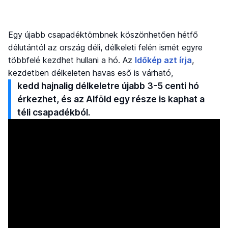
Egy újabb csapadéktömbnek köszönhetően hétfő
délutántól az ország déli, délkeleti felén ismét egyre
többfelé kezdhet hullani a hó. Az
Időkép azt írja
,
kezdetben délkeleten havas eső is várható,
kedd hajnalig délkeletre újabb 3-5 centi hó
érkezhet, és az Alföld egy része is kaphat a
téli csapadékból.