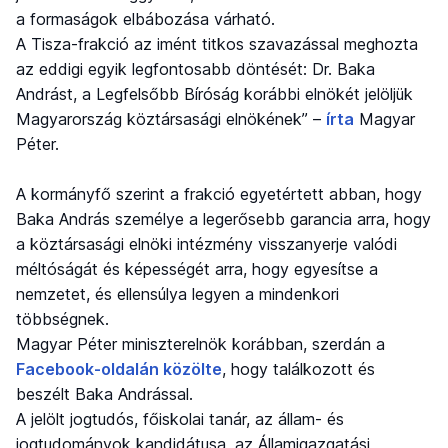
a formaságok elbábozása várható.
A Tisza-frakció az imént titkos szavazással meghozta
az eddigi egyik legfontosabb döntését: Dr. Baka
Andrást, a Legfelsőbb Bíróság korábbi elnökét jelöljük
Magyarország köztársasági elnökének” –
írta
Magyar
Péter.
A kormányfő szerint a frakció egyetértett abban, hogy
Baka András személye a legerősebb garancia arra, hogy
a köztársasági elnöki intézmény visszanyerje valódi
méltóságát és képességét arra, hogy egyesítse a
nemzetet, és ellensúlya legyen a mindenkori
többségnek.
Magyar Péter miniszterelnök korábban, szerdán a
Facebook-oldalán közölte
, hogy találkozott és
beszélt Baka Andrással.
A jelölt jogtudós, főiskolai tanár, az állam- és
jogtudományok kandidátusa, az Államigazgatási