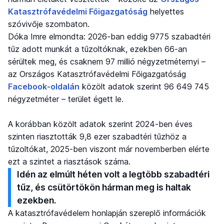
Katasztrófavédelmi Főigazgatóság
helyettes
szóvivője szombaton.
Dóka Imre elmondta: 2026-ban eddig 9775 szabadtéri
tűz adott munkát a tűzoltóknak, ezekben 66-an
sérültek meg, és csaknem 97 millió négyzetméternyi –
az Országos Katasztrófavédelmi Főigazgatóság
Facebook-oldalán
közölt adatok szerint 96 649 745
négyzetméter – terület égett le.
A korábban közölt adatok szerint 2024-ben éves
szinten riasztották 9,8 ezer szabadtéri tűzhöz a
tűzoltókat, 2025-ben viszont már novemberben elérte
ezt a szintet a riasztások száma.
Idén az elmúlt héten volt a legtöbb szabadtéri
tűz, és csütörtökön hárman meg is haltak
ezekben.
A katasztrófavédelem honlapján szereplő információk