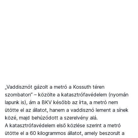
„Vaddisznót gázolt a metró a Kossuth téren
szombaton” – közölte a katasztrófavédelem (nyomán
lapunk is), ám a BKV később az írta, a metró nem
ütötte el az állatot, hanem a vaddisznó lement a sínek
közé, majd behúzódott a szerelvény alá.
A katasztrófavédelem első közlése szerint a metró
ütötte el a 60 kilogrammos állatot, amely beszorult a