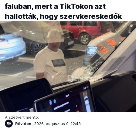
faluban, mert a TikTokon azt
hallották, hogy szervkereskedők
A szétvert mentő.
Röviden
2026. augusztus 9. 12:43