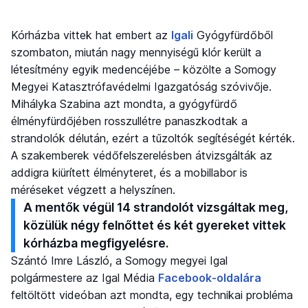
Kórházba vittek hat embert az
Igali
Gyógyfürdőből
szombaton, miután nagy mennyiségű klór került a
létesítmény egyik medencéjébe – közölte a Somogy
Megyei Katasztrófavédelmi Igazgatóság szóvivője.
Mihályka Szabina azt mondta, a gyógyfürdő
élményfürdőjében rosszullétre panaszkodtak a
strandolók délután, ezért a tűzoltók segítéségét kérték.
A szakemberek védőfelszerelésben átvizsgálták az
addigra kiürített élményteret, és a mobillabor is
méréseket végzett a helyszínen.
A mentők végül 14 strandolót vizsgáltak meg,
közülük négy felnőttet és két gyereket vittek
kórházba megfigyelésre.
Szántó Imre László, a Somogy megyei Igal
polgármestere az Igal Média
Facebook-oldalára
feltöltött videóban azt mondta, egy technikai probléma