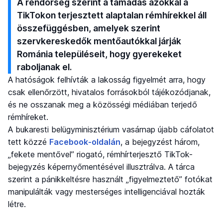
A rendőrség szerint a támadás azokkal a
TikTokon terjesztett alaptalan rémhírekkel áll
összefüggésben, amelyek szerint
szervkereskedők mentőautókkal járják
Románia településeit, hogy gyerekeket
raboljanak el.
A hatóságok felhívták a lakosság figyelmét arra, hogy
csak ellenőrzött, hivatalos forrásokból tájékozódjanak,
és ne osszanak meg a közösségi médiában terjedő
rémhíreket.
A bukaresti belügyminisztérium vasárnap újabb cáfolatot
tett közzé
Facebook-oldalán
, a bejegyzést három,
„fekete mentővel” riogató, rémhírterjesztő TikTok-
bejegyzés képernyőmentésével illusztrálva. A tárca
szerint a pánikkeltésre használt „figyelmeztető” fotókat
manipulálták vagy mesterséges intelligenciával hozták
létre.