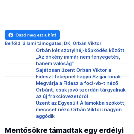
Oszd meg ezt a hírt!
Belföld
állami támogatás
DK
Orbán Viktor
Orbán két szotyihéj-köpködés között:
„Az önkény immár nem fenyegetés,
hanem valóság”
Sajátosan üzent Orbán Viktor a
Fideszt faképnél hagyó Szijjártónak
Megvárja a Fidesz a foci-vb-t néző
Orbánt, csak jövő szerdán tárgyalnak
az új frakcióvezetőről
Üzent az Egyesült Államokba szökött,
meccset néző Orbán Viktor: nagyon
aggódik
Mentősökre támadtak egy erdélyi