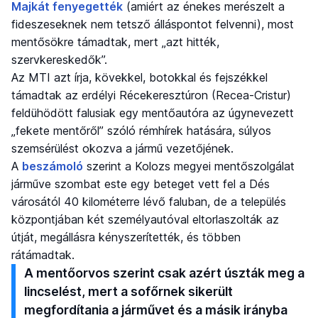
Majkát fenyegették
(amiért az énekes merészelt a
fideszeseknek nem tetsző álláspontot felvenni), most
mentősökre támadtak, mert „azt hitték,
szervkereskedők”.
Az MTI azt írja, kövekkel, botokkal és fejszékkel
támadtak az erdélyi Récekeresztúron (Recea-Cristur)
feldühödött falusiak egy mentőautóra az úgynevezett
„fekete mentőről” szóló rémhírek hatására, súlyos
szemsérülést okozva a jármű vezetőjének.
A
beszámoló
szerint a Kolozs megyei mentőszolgálat
járműve szombat este egy beteget vett fel a Dés
városától 40 kilométerre lévő faluban, de a település
központjában két személyautóval eltorlaszolták az
útját, megállásra kényszerítették, és többen
rátámadtak.
A mentőorvos szerint csak azért úszták meg a
lincselést, mert a sofőrnek sikerült
megfordítania a járművet és a másik irányba