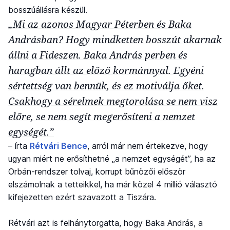
bosszúállásra készül.
„Mi az azonos Magyar Péterben és Baka
Andrásban? Hogy mindketten bosszút akarnak
állni a Fideszen. Baka András perben és
haragban állt az előző kormánnyal. Egyéni
sértettség van bennük, és ez motiválja őket.
Csakhogy a sérelmek megtorolása se nem visz
előre, se nem segít megerősíteni a nemzet
egységét.”
– írta
Rétvári Bence
, arról már nem értekezve, hogy
ugyan miért ne erősíthetné „a nemzet egységét”, ha az
Orbán-rendszer tolvaj, korrupt bűnözői először
elszámolnak a tetteikkel, ha már közel 4 millió választó
kifejezetten ezért szavazott a Tiszára.
Rétvári azt is felhánytorgatta, hogy Baka András, a