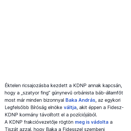
Éktelen ricsajozásba kezdett a KDNP annak kapcsán,
hogy a „szatyor fing” gúnynevű orbánista báb-államfőt
most már minden bizonnyal
Baka András
, az egykori
Legfelsőbb Bíróság elnöke
váltja
, akit éppen a Fidesz-
KDNP kormány távolított el a pozíciójából.
A KDNP frakcióvezetője rögtön
meg is vádolta
a
Tiszát azzal, hogy Baka a Fidesszel szembeni