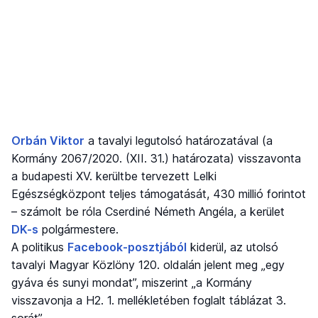
Orbán Viktor
a tavalyi legutolsó határozatával (a
Kormány 2067/2020. (XII. 31.) határozata) visszavonta
a budapesti XV. kerültbe tervezett Lelki
Egészségközpont teljes támogatását, 430 millió forintot
– számolt be róla Cserdiné Németh Angéla, a kerület
DK-s
polgármestere.
A politikus
Facebook-posztjából
kiderül, az utolsó
tavalyi Magyar Közlöny 120. oldalán jelent meg „egy
gyáva és sunyi mondat”, miszerint „a Kormány
visszavonja a H2. 1. mellékletében foglalt táblázat 3.
sorát”.