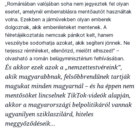
„Romániában valójában soha nem jegyeztek fel olyan
esetet, amelynél emberrablásra mentőautót használtak
volna. Ezekben a járművekben olyan emberek
dolgoznak, akik emberéleteket mentenek. A
félretájékoztatás nemcsak pánikot kelt, hanem
veszélybe sodorhatja azokat, akik segíteni jönnek. Ne
terjessz rémhíreket, ellenőrizd, mielőtt elhiszed!” –
olvasható a román belügyminisztérium felhívásában.
És akkor ezek azok a „nemzettestvéreink”,
akik magyarabbnak, felsőbbrendűnek tartják
magukat minden magyarnál – és ha éppen nem
mentősöket lincselnek TikTok-videók alapján,
akkor a magyarországi belpolitikáról vannak
ugyanilyen sziklaszilárd, hiteles
meggyőződéseik…