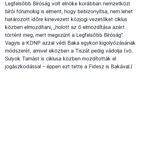
Legfelsőbb Bíróság volt elnöke korábban nemzetközi
bírói fórumokig is elment, hogy bebizonyítsa, nem lehet
határozott időre kinevezett közjogi vezetőket ciklus
közben elmozdítani, „holott az ő elmozdítása azért
történt meg, mert megszűnt a Legfelsőbb Bíróság”.
Vagyis a KDNP azzal védi Baka egykori kigolyózásának
módszerét, amivel eközben a Tiszát pedig vádolja (vö.
Sulyok Tamást is ciklusa közben mozdították el
jogászkodással – éppen ezt tette a Fidesz is Bakával.)