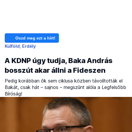
Oszd meg ezt a hírt!
Külföld
Erdély
A KDNP úgy tudja, Baka András
bosszút akar állni a Fideszen
Pedig korábban ők sem ciklusa közben távolították el
Bakát, csak hát – sajnos – megszűnt alóla a Legfelsőbb
Bíróság!