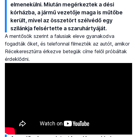
elmenekülni. Miután megérkeztek a dési
kórházba, a jármű vezetője maga is műtőbe
került, mivel az összetört szélvédő egy
szilánkja felsértette a szaruhártyáját.
A mentősök szerint a falusiak eleve gyanakodva
fogadták őket, és telefonnal filmezték az autót, amikor
Récekeresztúrra érkezve betegük címe felől próbáltak
érdeklődni.