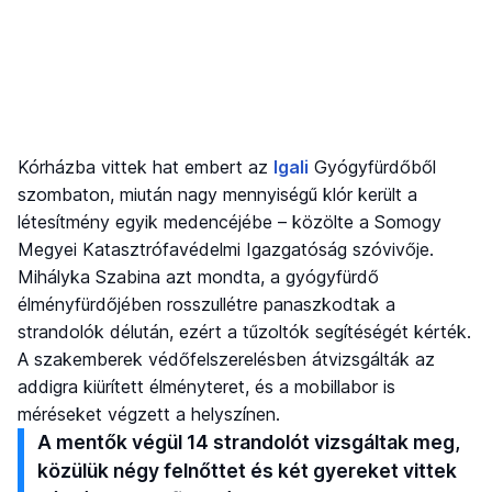
Kórházba vittek hat embert az
Igali
Gyógyfürdőből
szombaton, miután nagy mennyiségű klór került a
létesítmény egyik medencéjébe – közölte a Somogy
Megyei Katasztrófavédelmi Igazgatóság szóvivője.
Mihályka Szabina azt mondta, a gyógyfürdő
élményfürdőjében rosszullétre panaszkodtak a
strandolók délután, ezért a tűzoltók segítéségét kérték.
A szakemberek védőfelszerelésben átvizsgálták az
addigra kiürített élményteret, és a mobillabor is
méréseket végzett a helyszínen.
A mentők végül 14 strandolót vizsgáltak meg,
közülük négy felnőttet és két gyereket vittek