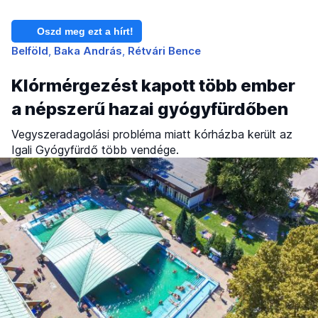
Oszd meg ezt a hírt!
Belföld
Baka András
Rétvári Bence
Klórmérgezést kapott több ember
a népszerű hazai gyógyfürdőben
Vegyszeradagolási probléma miatt kórházba került az
Igali Gyógyfürdő több vendége.