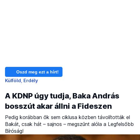
Oszd meg ezt a hírt!
Külföld
Erdély
A KDNP úgy tudja, Baka András
bosszút akar állni a Fideszen
Pedig korábban ők sem ciklusa közben távolították el
Bakát, csak hát – sajnos – megszűnt alóla a Legfelsőbb
Bíróság!