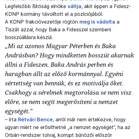
Legfelsőbb Bíróság elnöke
váltja
, akit éppen a Fidesz-
KDNP kormány távolított el a pozíciójából.
A KDNP frakcióvezetője rögtön
meg is vádolta
a
Tiszát azzal, hogy Baka a Fidesszel szembeni
bosszúállásra készül.
„Mi az azonos Magyar Péterben és Baka
Andrásban? Hogy mindketten bosszút akarnak
állni a Fideszen. Baka András perben és
haragban állt az előző kormánnyal. Egyéni
sértettség van bennük, és ez motiválja őket.
Csakhogy a sérelmek megtorolása se nem visz
előre, se nem segít megerősíteni a nemzet
egységét.”
– írta
Rétvári Bence
, arról már nem értekezve, hogy
ugyan miért ne erősíthetné „a nemzet egységét”, ha az
Orbán-rendszer tolvaj, korrupt bűnözői először