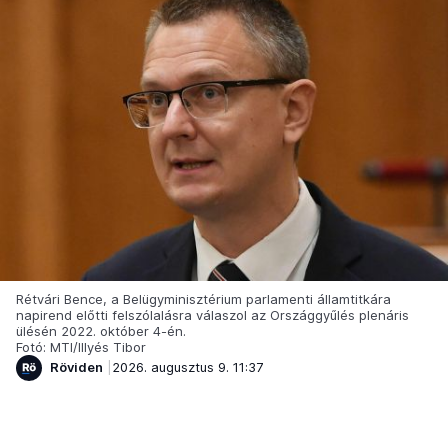
Rétvári Bence, a Belügyminisztérium parlamenti államtitkára
napirend előtti felszólalásra válaszol az Országgyűlés plenáris
ülésén 2022. október 4-én.
Fotó: MTI/Illyés Tibor
Röviden
2026. augusztus 9. 11:37