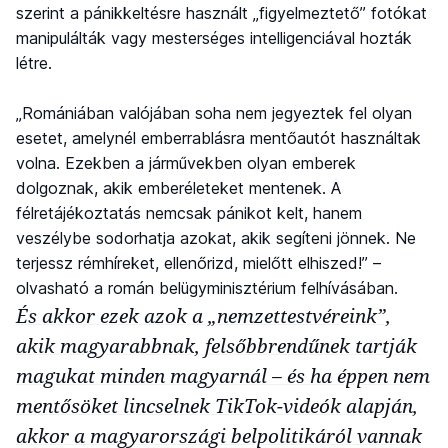
szerint a pánikkeltésre használt „figyelmeztető” fotókat
manipulálták vagy mesterséges intelligenciával hozták
létre.
„Romániában valójában soha nem jegyeztek fel olyan
esetet, amelynél emberrablásra mentőautót használtak
volna. Ezekben a járművekben olyan emberek
dolgoznak, akik emberéleteket mentenek. A
félretájékoztatás nemcsak pánikot kelt, hanem
veszélybe sodorhatja azokat, akik segíteni jönnek. Ne
terjessz rémhíreket, ellenőrizd, mielőtt elhiszed!” –
olvasható a román belügyminisztérium felhívásában.
És akkor ezek azok a „nemzettestvéreink”,
akik magyarabbnak, felsőbbrendűnek tartják
magukat minden magyarnál – és ha éppen nem
mentősöket lincselnek TikTok-videók alapján,
akkor a magyarországi belpolitikáról vannak