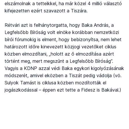
elszámolnak a tetteikkel, ha már közel 4 millió választó
kifejezetten ezért szavazott a Tiszára.
Rétvári azt is felhánytorgatta, hogy Baka András, a
Legfelsőbb Bíróság volt elnöke korábban nemzetközi
bírói fórumokig is elment, hogy bebizonyítsa, nem lehet
határozott időre kinevezett közjogi vezetőket ciklus
közben elmozdítani, „holott az ő elmozdítása azért
történt meg, mert megszűnt a Legfelsőbb Bíróság”.
Vagyis a KDNP azzal védi Baka egykori kigolyózásának
módszerét, amivel eközben a Tiszát pedig vádolja (vö.
Sulyok Tamást is ciklusa közben mozdították el
jogászkodással – éppen ezt tette a Fidesz is Bakával.)