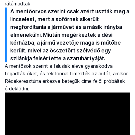
rátámadtak.
A mentőorvos szerint csak azért úszták meg a
lincselést, mert a sofőrnek sikerült
megfordítania a járművet és a másik irányba
elmenekülni. Miután megérkeztek a dési
kórházba, a jármű vezetője maga is műtőbe
került, mivel az összetört szélvédő egy
szilánkja felsértette a szaruhártyáját.
A mentősök szerint a falusiak eleve gyanakodva
fogadták őket, és telefonnal filmezték az autót, amikor
Récekeresztúrra érkezve betegük címe felől próbáltak
érdeklődni.