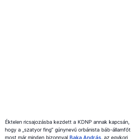
Éktelen ricsajozásba kezdett a KDNP annak kapcsán,
hogy a „szatyor fing” gúnynevű orbánista báb-államfőt
most már minden bizonnyal
Baka András
, az egykori