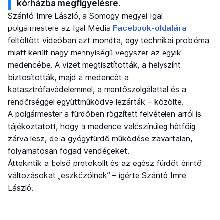
kórházba megfigyelésre.
Szántó Imre László, a Somogy megyei Igal
polgármestere az Igal Média
Facebook-oldalára
feltöltött videóban azt mondta, egy technikai probléma
miatt került nagy mennyiségű vegyszer az egyik
medencébe. A vizet megtisztították, a helyszínt
biztosították, majd a medencét a
katasztrófavédelemmel, a mentőszolgálattal és a
rendőrséggel együttműködve lezárták – közölte.
A polgármester a fürdőben rögzített felvételen arról is
tájékoztatott, hogy a medence valószínűleg hétfőig
zárva lesz, de a gyógyfürdő működése zavartalan,
folyamatosan fogad vendégeket.
Áttekintik a belső protokollt és az egész fürdőt érintő
változásokat „eszközölnek” – ígérte Szántó Imre
László.