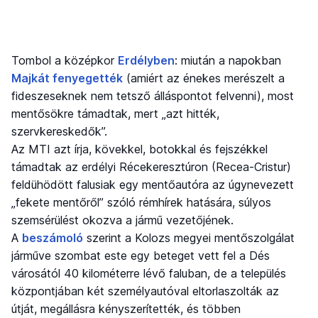
Tombol a középkor
Erdélyben
: miután a napokban
Majkát fenyegették
(amiért az énekes merészelt a
fideszeseknek nem tetsző álláspontot felvenni), most
mentősökre támadtak, mert „azt hitték,
szervkereskedők”.
Az MTI azt írja, kövekkel, botokkal és fejszékkel
támadtak az erdélyi Récekeresztúron (Recea-Cristur)
feldühödött falusiak egy mentőautóra az úgynevezett
„fekete mentőről” szóló rémhírek hatására, súlyos
szemsérülést okozva a jármű vezetőjének.
A
beszámoló
szerint a Kolozs megyei mentőszolgálat
járműve szombat este egy beteget vett fel a Dés
városától 40 kilométerre lévő faluban, de a település
központjában két személyautóval eltorlaszolták az
útját, megállásra kényszerítették, és többen