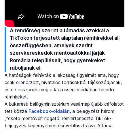
A rendőrség szerint a támadás azokkal a
TikTokon terjesztett alaptalan rémhírekkel áll
összefüggésben, amelyek szerint
szervkereskedők mentőautókkal járják
Románia településeit, hogy gyerekeket
raboljanak el.
A hatóságok felhívták a lakosság figyelmét arra, hogy
csak ellenőrzött, hivatalos forrásokból tájékozódjanak,
és ne osszanak meg a közösségi médiában terjedő
rémhíreket.
A bukaresti belügyminisztérium vasárnap újabb cáfolatot
tett közzé
Facebook-oldalán
, a bejegyzést három,
„fekete mentővel” riogató, rémhírterjesztő TikTok-
bejegyzés képernyőmentésével illusztrálva. A tárca