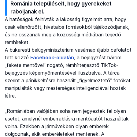
Románia településeit, hogy gyerekeket
raboljanak el.
A hatóságok felhívták a lakosság figyelmét arra, hogy
csak ellenőrzött, hivatalos forrásokból tájékozódjanak,
és ne osszanak meg a közösségi médiában terjedő
rémhíreket.
A bukaresti belügyminisztérium vasárnap újabb cáfolatot
tett közzé
Facebook-oldalán
, a bejegyzést három,
„fekete mentővel” riogató, rémhírterjesztő TikTok-
bejegyzés képernyőmentésével illusztrálva. A tárca
szerint a pánikkeltésre használt „figyelmeztető” fotókat
manipulálták vagy mesterséges intelligenciával hozták
létre.
„Romániában valójában soha nem jegyeztek fel olyan
esetet, amelynél emberrablásra mentőautót használtak
volna. Ezekben a járművekben olyan emberek
dolgoznak, akik emberéleteket mentenek. A