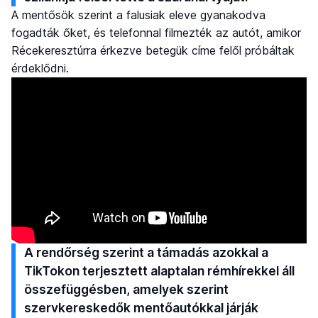
A mentősök szerint a falusiak eleve gyanakodva
fogadták őket, és telefonnal filmezték az autót, amikor
Récekeresztúrra érkezve betegük címe felől próbáltak
érdeklődni.
A rendőrség szerint a támadás azokkal a
TikTokon terjesztett alaptalan rémhírekkel áll
összefüggésben, amelyek szerint
szervkereskedők mentőautókkal járják