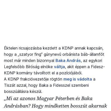
Éktelen ricsajozásba kezdett a KDNP annak kapcsán,
hogy a „szatyor fing” gúnynevű orbánista báb-államfőt
most már minden bizonnyal
Baka András
, az egykori
Legfelsőbb Bíróság elnöke
váltja
, akit éppen a Fidesz-
KDNP kormány távolított el a pozíciójából.
A KDNP frakcióvezetője rögtön
meg is vádolta
a
Tiszát azzal, hogy Baka a Fidesszel szembeni
bosszúállásra készül.
„Mi az azonos Magyar Péterben és Baka
Andrásban? Hogy mindketten bosszút akarnak