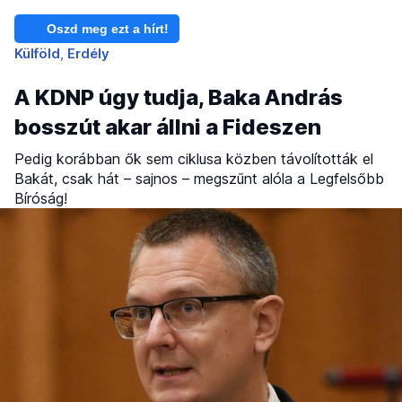
Oszd meg ezt a hírt!
Külföld
Erdély
A KDNP úgy tudja, Baka András
bosszút akar állni a Fideszen
Pedig korábban ők sem ciklusa közben távolították el
Bakát, csak hát – sajnos – megszűnt alóla a Legfelsőbb
Bíróság!