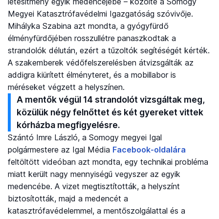
létesítmény egyik medencéjébe – közölte a Somogy
Megyei Katasztrófavédelmi Igazgatóság szóvivője.
Mihályka Szabina azt mondta, a gyógyfürdő
élményfürdőjében rosszullétre panaszkodtak a
strandolók délután, ezért a tűzoltók segítéségét kérték.
A szakemberek védőfelszerelésben átvizsgálták az
addigra kiürített élményteret, és a mobillabor is
méréseket végzett a helyszínen.
A mentők végül 14 strandolót vizsgáltak meg,
közülük négy felnőttet és két gyereket vittek
kórházba megfigyelésre.
Szántó Imre László, a Somogy megyei Igal
polgármestere az Igal Média
Facebook-oldalára
feltöltött videóban azt mondta, egy technikai probléma
miatt került nagy mennyiségű vegyszer az egyik
medencébe. A vizet megtisztították, a helyszínt
biztosították, majd a medencét a
katasztrófavédelemmel, a mentőszolgálattal és a