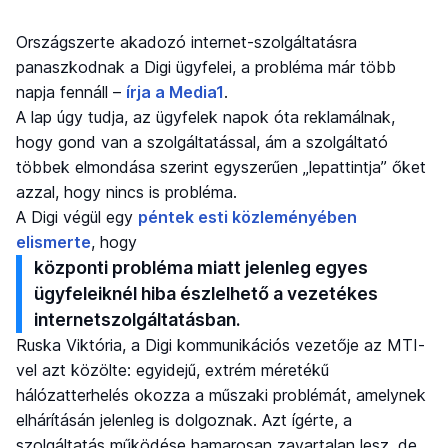
Országszerte akadozó internet-szolgáltatásra
panaszkodnak a Digi ügyfelei, a probléma már több
napja fennáll –
írja a Media1
.
A lap úgy tudja, az ügyfelek napok óta reklamálnak,
hogy gond van a szolgáltatással, ám a szolgáltató
többek elmondása szerint egyszerűen „lepattintja” őket
azzal, hogy nincs is probléma.
A Digi végül egy
péntek esti közleményében
elismerte
, hogy
központi probléma miatt jelenleg egyes
ügyfeleiknél hiba észlelhető a vezetékes
internetszolgáltatásban.
Ruska Viktória, a Digi kommunikációs vezetője az MTI-
vel azt közölte: egyidejű, extrém méretékű
hálózatterhelés okozza a műszaki problémát, amelynek
elhárításán jelenleg is dolgoznak. Azt ígérte, a
szolgáltatás működése hamarosan zavartalan lesz, de