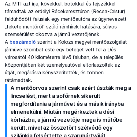
Az MTI azt írja, kövekkel, botokkal és fejszékkel
támadtak az erdélyi Récekeresztúron (Recea-Cristur)
feldühödött falusiak egy mentőautóra az úgynevezett
„fekete mentőről” szóló rémhírek hatására, súlyos
szemsérülést okozva a jármű vezetőjének.
A
beszámoló
szerint a Kolozs megyei mentőszolgálat
járműve szombat este egy beteget vett fel a Dés
városától 40 kilométerre lévő faluban, de a település
központjában két személyautóval eltorlaszolták az
útját, megállásra kényszerítették, és többen
rátámadtak.
A mentőorvos szerint csak azért úszták meg a
lincselést, mert a sofőrnek sikerült
megfordítania a járművet és a másik irányba
elmenekülni. Miután megérkeztek a dési
kórházba, a jármű vezetője maga is műtőbe
került, mivel az összetört szélvédő egy
szilánkja felsértette a szaruhártyáját.