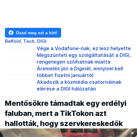
Oszd meg ezt a hírt!
Belföld
Tech
DIGI
Vége a Vodafone-nak, ez lesz helyette
Megszünteti egy szolgáltatását a DIGI,
rengetegen szívhatnak miatta
Áremelés jön a Diginél, ennyivel kell
többet fizetni januártól
Akadozik a közmédia csatornáinak
elérése a DIGI hálózatán
Mentősökre támadtak egy erdélyi
faluban, mert a TikTokon azt
hallották, hogy szervkereskedők