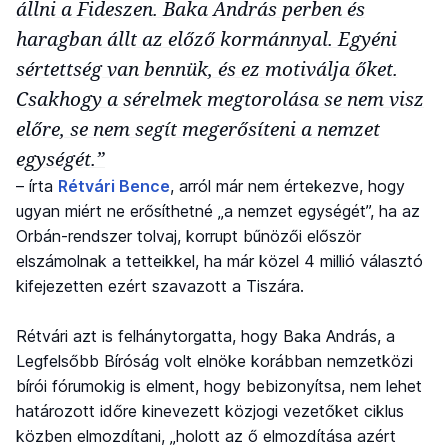
állni a Fideszen. Baka András perben és
haragban állt az előző kormánnyal. Egyéni
sértettség van bennük, és ez motiválja őket.
Csakhogy a sérelmek megtorolása se nem visz
előre, se nem segít megerősíteni a nemzet
egységét.”
– írta
Rétvári Bence
, arról már nem értekezve, hogy
ugyan miért ne erősíthetné „a nemzet egységét”, ha az
Orbán-rendszer tolvaj, korrupt bűnözői először
elszámolnak a tetteikkel, ha már közel 4 millió választó
kifejezetten ezért szavazott a Tiszára.
Rétvári azt is felhánytorgatta, hogy Baka András, a
Legfelsőbb Bíróság volt elnöke korábban nemzetközi
bírói fórumokig is elment, hogy bebizonyítsa, nem lehet
határozott időre kinevezett közjogi vezetőket ciklus
közben elmozdítani, „holott az ő elmozdítása azért