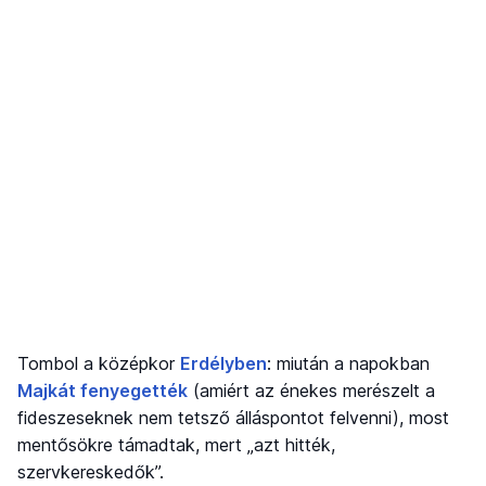
Tombol a középkor
Erdélyben
: miután a napokban
Majkát fenyegették
(amiért az énekes merészelt a
fideszeseknek nem tetsző álláspontot felvenni), most
mentősökre támadtak, mert „azt hitték,
szervkereskedők”.