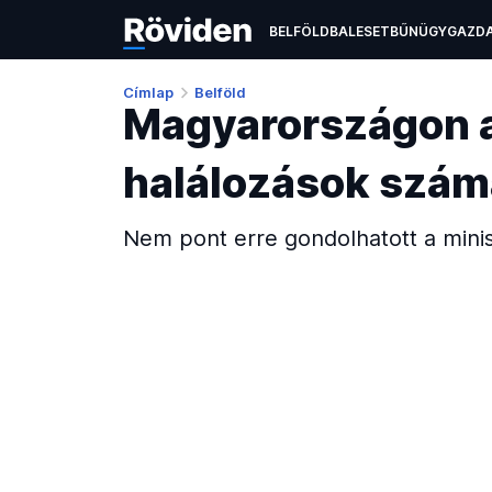
BELFÖLD
BALESET
BŰNÜGY
GAZD
ÉLETMÓD
KULTÚRA
OKTATÁS
TEC
Címlap
Belföld
Magyarországon a 
halálozások szá
Nem pont erre gondolhatott a minis