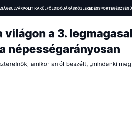
ASÁG
BULVÁR
POLITIKA
KÜLFÖLD
IDŐJÁRÁS
KÖZLEKEDÉS
SPORT
EGÉSZSÉG
H
világon a 3. legmagasa
ma népességarányosan
zterelnök, amikor arról beszélt, „mindenki meg