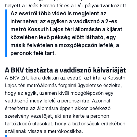
helyett a Deák Ferenc tér és a Déli pályaudvar között.
Az esetről több videó is megjelent az
interneten; az egyiken a vaddisznó a 2-es
metró Kossuth Lajos téri állomásán a kijárat
közelében lévő pékség előtt látható, egy
másik felvételen a mozgólépcsőn lefelé, a
peronok felé tart.
A BKV tisztázta a vaddisznó kálváriáját
A BKV Zrt. kora délután az esetről azt írta: a Kossuth
Lajos téri metróállomás forgalmi ügyeletese észlelte,
hogy az egyik, üzemen kívüli mozgólépcsőn egy
vaddisznó megy lefelé a peronszintre. Azonnal
értesítette az állomásra éppen akkor beérkező
szerelvény vezetőjét, aki arra kérte a peronon
tartózkodó utasokat, hogy a biztonságuk érdekében
szálljanak vissza a metrókocsikba.