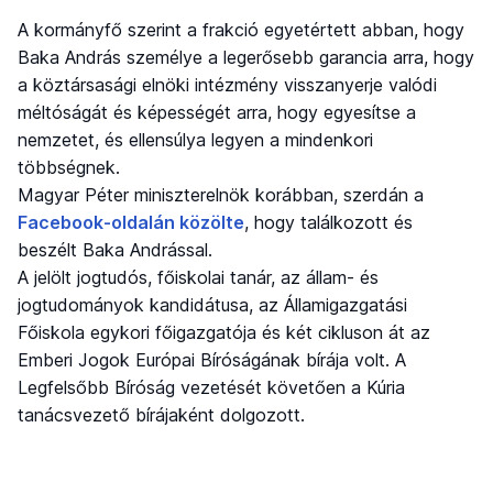
A kormányfő szerint a frakció egyetértett abban, hogy
Baka András személye a legerősebb garancia arra, hogy
a köztársasági elnöki intézmény visszanyerje valódi
méltóságát és képességét arra, hogy egyesítse a
nemzetet, és ellensúlya legyen a mindenkori
többségnek.
Magyar Péter miniszterelnök korábban, szerdán a
Facebook-oldalán közölte
, hogy találkozott és
beszélt Baka Andrással.
A jelölt jogtudós, főiskolai tanár, az állam- és
jogtudományok kandidátusa, az Államigazgatási
Főiskola egykori főigazgatója és két cikluson át az
Emberi Jogok Európai Bíróságának bírája volt. A
Legfelsőbb Bíróság vezetését követően a Kúria
tanácsvezető bírájaként dolgozott.