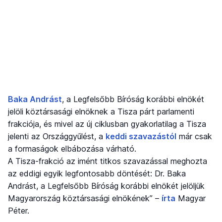
Baka Andrást
, a Legfelsőbb Bíróság korábbi elnökét
jelöli köztársasági elnöknek a Tisza párt parlamenti
frakciója, és mivel az új ciklusban gyakorlatilag a Tisza
jelenti az Országgyűlést, a
keddi szavazástól
már csak
a formaságok elbábozása várható.
A Tisza-frakció az imént titkos szavazással meghozta
az eddigi egyik legfontosabb döntését: Dr. Baka
Andrást, a Legfelsőbb Bíróság korábbi elnökét jelöljük
Magyarország köztársasági elnökének” –
írta
Magyar
Péter.