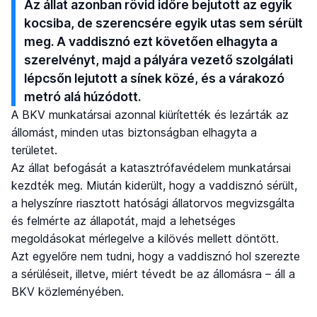
Az állat azonban rövid időre bejutott az egyik
kocsiba, de szerencsére egyik utas sem sérült
meg. A vaddisznó ezt követően elhagyta a
szerelvényt, majd a pályára vezető szolgálati
lépcsőn lejutott a sínek közé, és a várakozó
metró alá húzódott.
A BKV munkatársai azonnal kiürítették és lezárták az
állomást, minden utas biztonságban elhagyta a
területet.
Az állat befogását a katasztrófavédelem munkatársai
kezdték meg. Miután kiderült, hogy a vaddisznó sérült,
a helyszínre riasztott hatósági állatorvos megvizsgálta
és felmérte az állapotát, majd a lehetséges
megoldásokat mérlegelve a kilövés mellett döntött.
Azt egyelőre nem tudni, hogy a vaddisznó hol szerezte
a sérüléseit, illetve, miért tévedt be az állomásra – áll a
BKV közleményében.