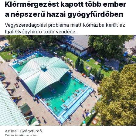
Klórmérgezést kapott több ember
a népszerű hazai gyógyfürdőben
Vegyszeradagolási probléma miatt kórházba került az
Igali Gyógyfürdő több vendége.
Az Igali Gyógyfürdő.
Fotó: igalfurdo.hu