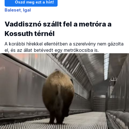
Oszd meg ezt a hírt!
Baleset
Igal
Vaddisznó szállt fel a metróra a
Kossuth térnél
A korábbi hírekkel ellentétben a szerelvény nem gázolta
el, és az állat betévedt egy metrókocsiba is.