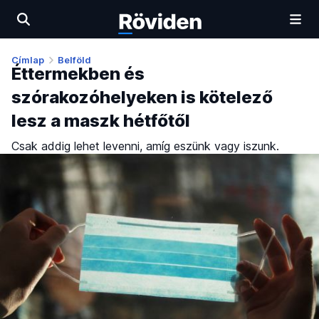
Címlap
Belföld
Éttermekben és
szórakozóhelyeken is kötelező
lesz a maszk hétfőtől
Csak addig lehet levenni, amíg eszünk vagy iszunk.