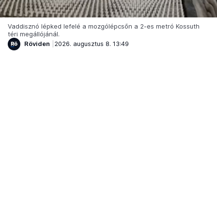
Vaddisznó lépked lefelé a mozgólépcsőn a 2-es metró Kossuth
téri megállójánál.
Röviden
2026. augusztus 8. 13:49