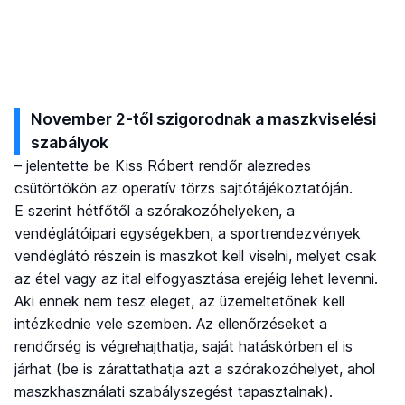
November 2-től szigorodnak a maszkviselési
szabályok
– jelentette be Kiss Róbert rendőr alezredes
csütörtökön az operatív törzs sajtótájékoztatóján.
E szerint hétfőtől a szórakozóhelyeken, a
vendéglátóipari egységekben, a sportrendezvények
vendéglátó részein is maszkot kell viselni, melyet csak
az étel vagy az ital elfogyasztása erejéig lehet levenni.
Aki ennek nem tesz eleget, az üzemeltetőnek kell
intézkednie vele szemben. Az ellenőrzéseket a
rendőrség is végrehajthatja, saját hatáskörben el is
járhat (be is zárattathatja azt a szórakozóhelyet, ahol
maszkhasználati szabályszegést tapasztalnak).