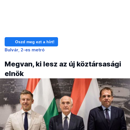
Oszd meg ezt a hírt!
Bulvár
2-es metró
Megvan, ki lesz az új köztársasági
elnök