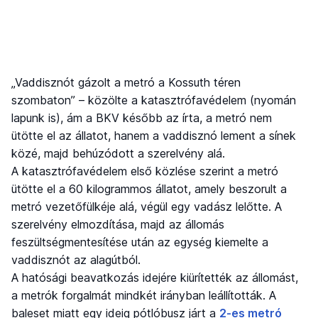
„Vaddisznót gázolt a metró a Kossuth téren
szombaton” – közölte a katasztrófavédelem (nyomán
lapunk is), ám a BKV később az írta, a metró nem
ütötte el az állatot, hanem a vaddisznó lement a sínek
közé, majd behúzódott a szerelvény alá.
A katasztrófavédelem első közlése szerint a metró
ütötte el a 60 kilogrammos állatot, amely beszorult a
metró vezetőfülkéje alá, végül egy vadász lelőtte. A
szerelvény elmozdítása, majd az állomás
feszültségmentesítése után az egység kiemelte a
vaddisznót az alagútból.
A hatósági beavatkozás idejére kiürítették az állomást,
a metrók forgalmát mindkét irányban leállították. A
baleset miatt egy ideig pótlóbusz járt a
2-es metró