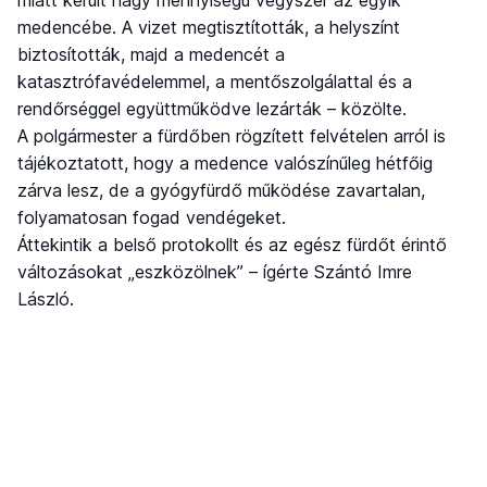
miatt került nagy mennyiségű vegyszer az egyik
medencébe. A vizet megtisztították, a helyszínt
biztosították, majd a medencét a
katasztrófavédelemmel, a mentőszolgálattal és a
rendőrséggel együttműködve lezárták – közölte.
A polgármester a fürdőben rögzített felvételen arról is
tájékoztatott, hogy a medence valószínűleg hétfőig
zárva lesz, de a gyógyfürdő működése zavartalan,
folyamatosan fogad vendégeket.
Áttekintik a belső protokollt és az egész fürdőt érintő
változásokat „eszközölnek” – ígérte Szántó Imre
László.