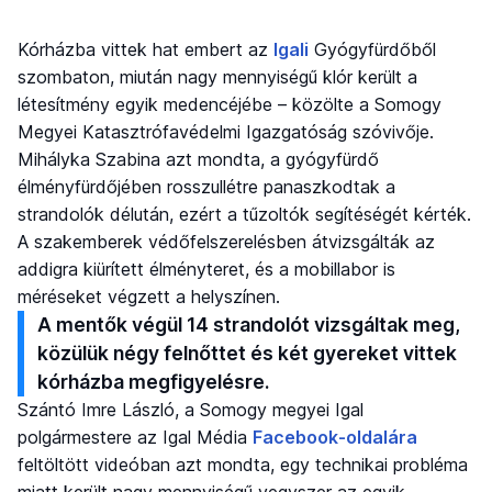
Kórházba vittek hat embert az
Igali
Gyógyfürdőből
szombaton, miután nagy mennyiségű klór került a
létesítmény egyik medencéjébe – közölte a Somogy
Megyei Katasztrófavédelmi Igazgatóság szóvivője.
Mihályka Szabina azt mondta, a gyógyfürdő
élményfürdőjében rosszullétre panaszkodtak a
strandolók délután, ezért a tűzoltók segítéségét kérték.
A szakemberek védőfelszerelésben átvizsgálták az
addigra kiürített élményteret, és a mobillabor is
méréseket végzett a helyszínen.
A mentők végül 14 strandolót vizsgáltak meg,
közülük négy felnőttet és két gyereket vittek
kórházba megfigyelésre.
Szántó Imre László, a Somogy megyei Igal
polgármestere az Igal Média
Facebook-oldalára
feltöltött videóban azt mondta, egy technikai probléma