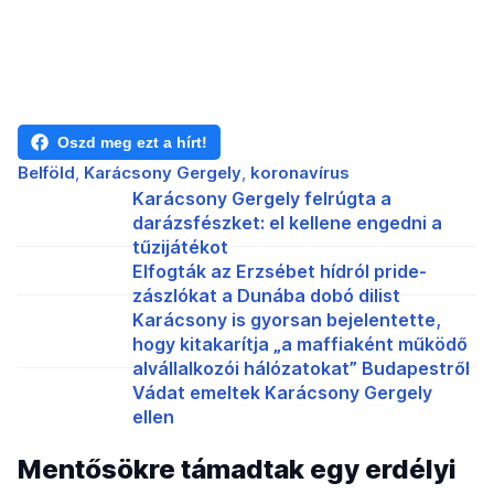
Oszd meg ezt a hírt!
Belföld
Karácsony Gergely
koronavírus
Karácsony Gergely felrúgta a
darázsfészket: el kellene engedni a
tűzijátékot
Elfogták az Erzsébet hídról pride-
zászlókat a Dunába dobó dilist
Karácsony is gyorsan bejelentette,
hogy kitakarítja „a maffiaként működő
alvállalkozói hálózatokat” Budapestről
Vádat emeltek Karácsony Gergely
ellen
Mentősökre támadtak egy erdélyi