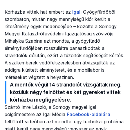
Kórházba vittek hat embert az
Igali
Gyógyfürdőből
szombaton, miután nagy mennyiségű klór került a
létesítmény egyik medencéjébe – közölte a Somogy
Megyei Katasztrófavédelmi Igazgatóság szóvivője.
Mihályka Szabina azt mondta, a gyógyfürdő
élményfürdőjében rosszullétre panaszkodtak a
strandolók délután, ezért a tűzoltók segítéségét kérték.
A szakemberek védőfelszerelésben átvizsgálták az
addigra kiürített élményteret, és a mobillabor is
méréseket végzett a helyszínen.
A mentők végül 14 strandolót vizsgáltak meg,
közülük négy felnőttet és két gyereket vittek
kórházba megfigyelésre.
Szántó Imre László, a Somogy megyei Igal
polgármestere az Igal Média
Facebook-oldalára
feltöltött videóban azt mondta, egy technikai probléma
miatt került nagy mennyiségű vegyszer az egyik