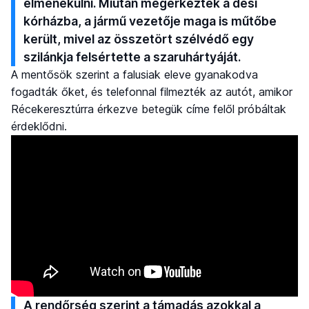
elmenekülni. Miután megérkeztek a dési
kórházba, a jármű vezetője maga is műtőbe
került, mivel az összetört szélvédő egy
szilánkja felsértette a szaruhártyáját.
A mentősök szerint a falusiak eleve gyanakodva
fogadták őket, és telefonnal filmezték az autót, amikor
Récekeresztúrra érkezve betegük címe felől próbáltak
érdeklődni.
A rendőrség szerint a támadás azokkal a