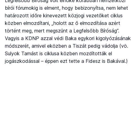
Legfelsőbb Bíróság volt elnöke korábban nemzetközi
bírói fórumokig is elment, hogy bebizonyítsa, nem lehet
határozott időre kinevezett közjogi vezetőket ciklus
közben elmozdítani, „holott az ő elmozdítása azért
történt meg, mert megszűnt a Legfelsőbb Bíróság”.
Vagyis a KDNP azzal védi Baka egykori kigolyózásának
módszerét, amivel eközben a Tiszát pedig vádolja (vö.
Sulyok Tamást is ciklusa közben mozdították el
jogászkodással – éppen ezt tette a Fidesz is Bakával.)