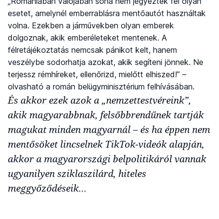
„Romániában valójában soha nem jegyeztek fel olyan
esetet, amelynél emberrablásra mentőautót használtak
volna. Ezekben a járművekben olyan emberek
dolgoznak, akik emberéleteket mentenek. A
félretájékoztatás nemcsak pánikot kelt, hanem
veszélybe sodorhatja azokat, akik segíteni jönnek. Ne
terjessz rémhíreket, ellenőrizd, mielőtt elhiszed!” –
olvasható a román belügyminisztérium felhívásában.
És akkor ezek azok a „nemzettestvéreink”,
akik magyarabbnak, felsőbbrendűnek tartják
magukat minden magyarnál – és ha éppen nem
mentősöket lincselnek TikTok-videók alapján,
akkor a magyarországi belpolitikáról vannak
ugyanilyen sziklaszilárd, hiteles
meggyőződéseik…