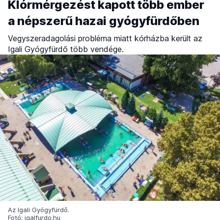
Klórmérgezést kapott több ember
a népszerű hazai gyógyfürdőben
Vegyszeradagolási probléma miatt kórházba került az
Igali Gyógyfürdő több vendége.
Az Igali Gyógyfürdő.
Fotó: igalfurdo.hu