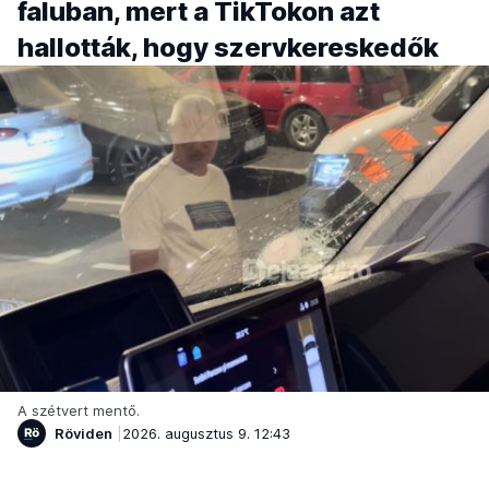
faluban, mert a TikTokon azt
hallották, hogy szervkereskedők
A szétvert mentő.
Röviden
2026. augusztus 9. 12:43