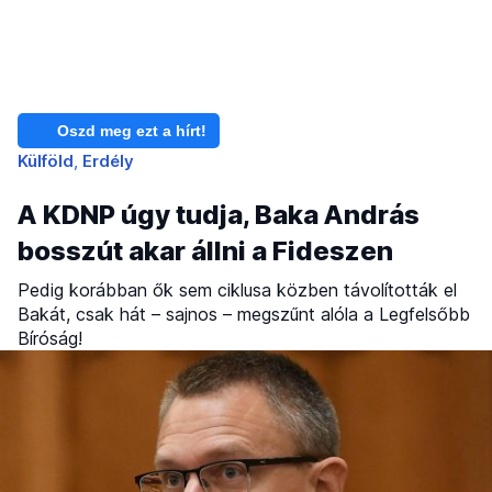
Oszd meg ezt a hírt!
Külföld
Erdély
A KDNP úgy tudja, Baka András
bosszút akar állni a Fideszen
Pedig korábban ők sem ciklusa közben távolították el
Bakát, csak hát – sajnos – megszűnt alóla a Legfelsőbb
Bíróság!