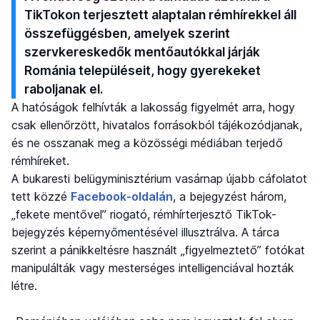
TikTokon terjesztett alaptalan rémhírekkel áll
összefüggésben, amelyek szerint
szervkereskedők mentőautókkal járják
Románia településeit, hogy gyerekeket
raboljanak el.
A hatóságok felhívták a lakosság figyelmét arra, hogy
csak ellenőrzött, hivatalos forrásokból tájékozódjanak,
és ne osszanak meg a közösségi médiában terjedő
rémhíreket.
A bukaresti belügyminisztérium vasárnap újabb cáfolatot
tett közzé
Facebook-oldalán
, a bejegyzést három,
„fekete mentővel” riogató, rémhírterjesztő TikTok-
bejegyzés képernyőmentésével illusztrálva. A tárca
szerint a pánikkeltésre használt „figyelmeztető” fotókat
manipulálták vagy mesterséges intelligenciával hozták
létre.