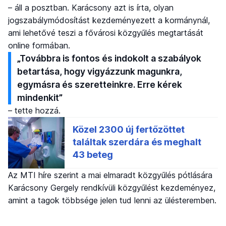
– áll a posztban. Karácsony azt is írta, olyan
jogszabálymódosítást kezdeményezett a kormánynál,
ami lehetővé teszi a fővárosi közgyűlés megtartását
online formában.
„Továbbra is fontos és indokolt a szabályok
betartása, hogy vigyázzunk magunkra,
egymásra és szeretteinkre. Erre kérek
mindenkit”
– tette hozzá.
Az MTI híre szerint a mai elmaradt közgyűlés pótlására
Karácsony Gergely rendkívüli közgyűlést kezdeményez,
amint a tagok többsége jelen tud lenni az ülésteremben.