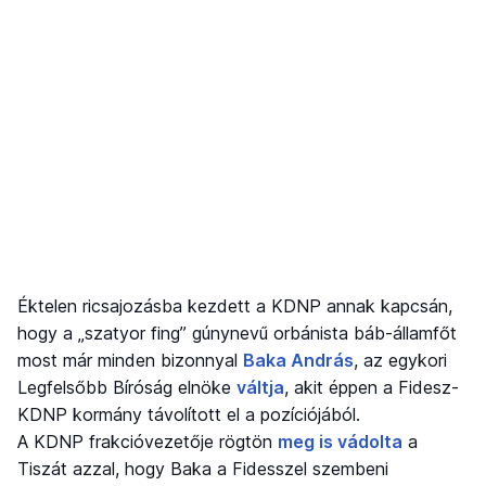
Éktelen ricsajozásba kezdett a KDNP annak kapcsán,
hogy a „szatyor fing” gúnynevű orbánista báb-államfőt
most már minden bizonnyal
Baka András
, az egykori
Legfelsőbb Bíróság elnöke
váltja
, akit éppen a Fidesz-
KDNP kormány távolított el a pozíciójából.
A KDNP frakcióvezetője rögtön
meg is vádolta
a
Tiszát azzal, hogy Baka a Fidesszel szembeni