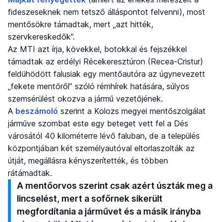
fideszeseknek nem tetsző álláspontot felvenni), most
mentősökre támadtak, mert „azt hitték,
szervkereskedők”.
Az MTI azt írja, kövekkel, botokkal és fejszékkel
támadtak az erdélyi Récekeresztúron (Recea-Cristur)
feldühödött falusiak egy mentőautóra az úgynevezett
„fekete mentőről” szóló rémhírek hatására, súlyos
szemsérülést okozva a jármű vezetőjének.
A
beszámoló
szerint a Kolozs megyei mentőszolgálat
járműve szombat este egy beteget vett fel a Dés
városától 40 kilométerre lévő faluban, de a település
központjában két személyautóval eltorlaszolták az
útját, megállásra kényszerítették, és többen
rátámadtak.
A mentőorvos szerint csak azért úszták meg a
lincselést, mert a sofőrnek sikerült
megfordítania a járművet és a másik irányba