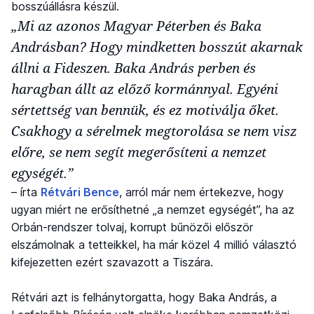
bosszúállásra készül.
„Mi az azonos Magyar Péterben és Baka
Andrásban? Hogy mindketten bosszút akarnak
állni a Fideszen. Baka András perben és
haragban állt az előző kormánnyal. Egyéni
sértettség van bennük, és ez motiválja őket.
Csakhogy a sérelmek megtorolása se nem visz
előre, se nem segít megerősíteni a nemzet
egységét.”
– írta
Rétvári Bence
, arról már nem értekezve, hogy
ugyan miért ne erősíthetné „a nemzet egységét”, ha az
Orbán-rendszer tolvaj, korrupt bűnözői először
elszámolnak a tetteikkel, ha már közel 4 millió választó
kifejezetten ezért szavazott a Tiszára.
Rétvári azt is felhánytorgatta, hogy Baka András, a