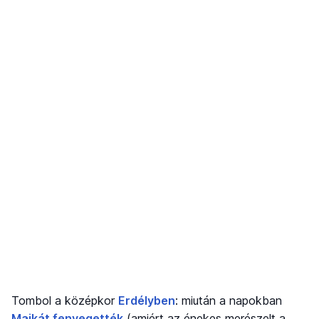
Tombol a középkor
Erdélyben
: miután a napokban
Majkát fenyegették
(amiért az énekes merészelt a