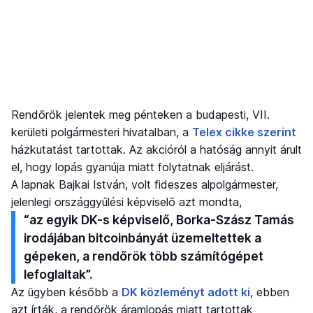
Rendőrök jelentek meg pénteken a budapesti, VII.
kerületi polgármesteri hivatalban, a
Telex cikke szerint
házkutatást tartottak. Az akcióról a hatóság annyit árult
el, hogy lopás gyanúja miatt folytatnak eljárást.
A lapnak Bajkai István, volt fideszes alpolgármester,
jelenlegi országgyűlési képviselő azt mondta,
“az egyik DK-s képviselő, Borka-Szász Tamás
irodájában bitcoinbányát üzemeltettek a
gépeken, a rendőrök több számítógépet
lefoglaltak”.
Az ügyben később a
DK közleményt adott ki
, ebben
azt írták, a rendőrök áramlopás miatt tartottak