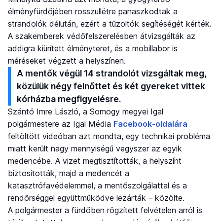
élményfürdőjében rosszullétre panaszkodtak a
strandolók délután, ezért a tűzoltók segítéségét kérték.
A szakemberek védőfelszerelésben átvizsgálták az
addigra kiürített élményteret, és a mobillabor is
méréseket végzett a helyszínen.
A mentők végül 14 strandolót vizsgáltak meg,
közülük négy felnőttet és két gyereket vittek
kórházba megfigyelésre.
Szántó Imre László, a Somogy megyei Igal
polgármestere az Igal Média
Facebook-oldalára
feltöltött videóban azt mondta, egy technikai probléma
miatt került nagy mennyiségű vegyszer az egyik
medencébe. A vizet megtisztították, a helyszínt
biztosították, majd a medencét a
katasztrófavédelemmel, a mentőszolgálattal és a
rendőrséggel együttműködve lezárták – közölte.
A polgármester a fürdőben rögzített felvételen arról is