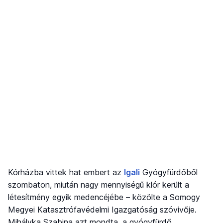
Kórházba vittek hat embert az
Igali
Gyógyfürdőből
szombaton, miután nagy mennyiségű klór került a
létesítmény egyik medencéjébe – közölte a Somogy
Megyei Katasztrófavédelmi Igazgatóság szóvivője.
Mihályka Szabina azt mondta, a gyógyfürdő