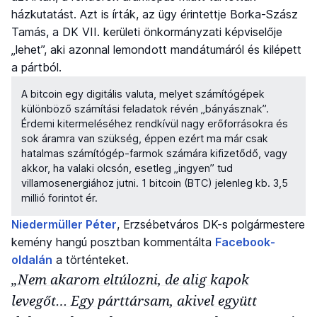
házkutatást. Azt is írták, az ügy érintettje Borka-Szász
Tamás, a DK VII. kerületi önkormányzati képviselője
„lehet”, aki azonnal lemondott mandátumáról és kilépett
a pártból.
A bitcoin egy digitális valuta, melyet számítógépek
különböző számítási feladatok révén „bányásznak”.
Érdemi kitermeléséhez rendkívül nagy erőforrásokra és
sok áramra van szükség, éppen ezért ma már csak
hatalmas számítógép-farmok számára kifizetődő, vagy
akkor, ha valaki olcsón, esetleg „ingyen” tud
villamosenergiához jutni. 1 bitcoin (BTC) jelenleg kb. 3,5
millió forintot ér.
Niedermüller Péter
, Erzsébetváros DK-s polgármestere
kemény hangú posztban kommentálta
Facebook-
oldalán
a történteket.
„Nem akarom eltúlozni, de alig kapok
levegőt… Egy párttársam, akivel együtt