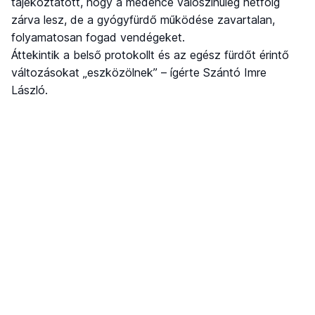
tájékoztatott, hogy a medence valószínűleg hétfőig
zárva lesz, de a gyógyfürdő működése zavartalan,
folyamatosan fogad vendégeket.
Áttekintik a belső protokollt és az egész fürdőt érintő
változásokat „eszközölnek” – ígérte Szántó Imre
László.