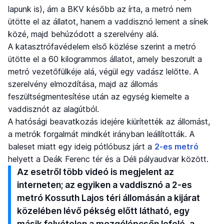
lapunk is), ám a BKV később az írta, a metró nem
ütötte el az állatot, hanem a vaddisznó lement a sínek
közé, majd behúzódott a szerelvény alá.
A katasztrófavédelem első közlése szerint a metró
ütötte el a 60 kilogrammos állatot, amely beszorult a
metró vezetőfülkéje alá, végül egy vadász lelőtte. A
szerelvény elmozdítása, majd az állomás
feszültségmentesítése után az egység kiemelte a
vaddisznót az alagútból.
A hatósági beavatkozás idejére kiürítették az állomást,
a metrók forgalmát mindkét irányban leállították. A
baleset miatt egy ideig pótlóbusz járt a
2-es metró
helyett a Deák Ferenc tér és a Déli pályaudvar között.
Az esetről több videó is megjelent az
interneten; az egyiken a vaddisznó a 2-es
metró Kossuth Lajos téri állomásán a kijárat
közelében lévő pékség előtt látható, egy
másik felvételen a mozgólépcsőn lefelé, a