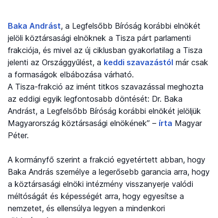
Baka Andrást
, a Legfelsőbb Bíróság korábbi elnökét
jelöli köztársasági elnöknek a Tisza párt parlamenti
frakciója, és mivel az új ciklusban gyakorlatilag a Tisza
jelenti az Országgyűlést, a
keddi szavazástól
már csak
a formaságok elbábozása várható.
A Tisza-frakció az imént titkos szavazással meghozta
az eddigi egyik legfontosabb döntését: Dr. Baka
Andrást, a Legfelsőbb Bíróság korábbi elnökét jelöljük
Magyarország köztársasági elnökének” –
írta
Magyar
Péter.
A kormányfő szerint a frakció egyetértett abban, hogy
Baka András személye a legerősebb garancia arra, hogy
a köztársasági elnöki intézmény visszanyerje valódi
méltóságát és képességét arra, hogy egyesítse a
nemzetet, és ellensúlya legyen a mindenkori