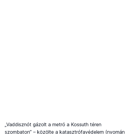
„Vaddisznót gázolt a metró a Kossuth téren
szombaton” – közölte a katasztrófavédelem (nyomán