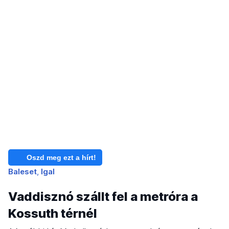
Oszd meg ezt a hírt!
Baleset
Igal
Vaddisznó szállt fel a metróra a
Kossuth térnél