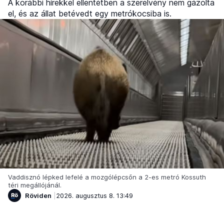
A korábbi hírekkel ellentétben a szerelvény nem gázolta
el, és az állat betévedt egy metrókocsiba is.
Vaddisznó lépked lefelé a mozgólépcsőn a 2-es metró Kossuth
téri megállójánál.
Röviden
2026. augusztus 8. 13:49