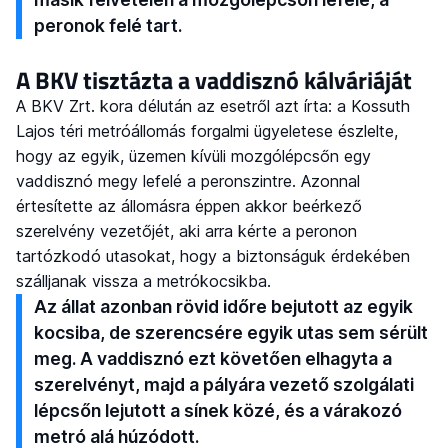
peronok felé tart.
A BKV tisztázta a vaddisznó kálváriáját
A BKV Zrt. kora délután az esetről azt írta: a Kossuth
Lajos téri metróállomás forgalmi ügyeletese észlelte,
hogy az egyik, üzemen kívüli mozgólépcsőn egy
vaddisznó megy lefelé a peronszintre. Azonnal
értesítette az állomásra éppen akkor beérkező
szerelvény vezetőjét, aki arra kérte a peronon
tartózkodó utasokat, hogy a biztonságuk érdekében
szálljanak vissza a metrókocsikba.
Az állat azonban rövid időre bejutott az egyik
kocsiba, de szerencsére egyik utas sem sérült
meg. A vaddisznó ezt követően elhagyta a
szerelvényt, majd a pályára vezető szolgálati
lépcsőn lejutott a sínek közé, és a várakozó
metró alá húzódott.