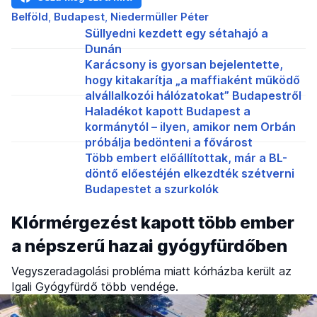
Belföld
Budapest
Niedermüller Péter
Süllyedni kezdett egy sétahajó a
Dunán
Karácsony is gyorsan bejelentette,
hogy kitakarítja „a maffiaként működő
alvállalkozói hálózatokat” Budapestről
Haladékot kapott Budapest a
kormánytól – ilyen, amikor nem Orbán
próbálja bedönteni a fővárost
Több embert előállítottak, már a BL-
döntő előestéjén elkezdték szétverni
Budapestet a szurkolók
Klórmérgezést kapott több ember
a népszerű hazai gyógyfürdőben
Vegyszeradagolási probléma miatt kórházba került az
Igali Gyógyfürdő több vendége.