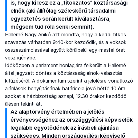
is, hogy ki lesz ez a „titokzatos” köztársasági
elnök (aki állítólag széleskörű társadalmi
egyeztetés során került kiválasztásra,
mégsem tud róla senki semmit).
Hallerné Nagy Anikó azt mondta, hogy a keddi titkos
szavazás várhatóan 9:40-kor kezdődik, és a voksok
összeszámolásával együtt körülbelül egy-másfél órát
vesz igénybe.
Időközben a parlament honlapjára felkerült a Hallerné
által jegyzett döntés a köztársaságielnök-választás
kitűzéséről. A dokumentum szerint a jelölésre vonatkozó
ajánlások benyújtásának határideje jövő hétfő 10 óra,
azokat a házbizottság aznapi, 12.30 órakor kezdődő
ülésén tekinti át.
Az alaptörvény értelmében a jelölés
érvényességéhez az országgyűlési képviselők
legalább egyötödének az írásbeli ajánlása
szükséges. Minden országgyűlési képviselő