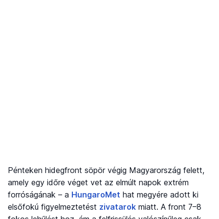
Pénteken hidegfront söpör végig Magyarország felett,
amely egy időre véget vet az elmúlt napok extrém
forróságának – a
HungaroMet
hat megyére adott ki
elsőfokú figyelmeztetést
zivatarok
miatt. A front 7–8
fokos lehűlést hoz, ám a felfrissülés valószínűleg csak