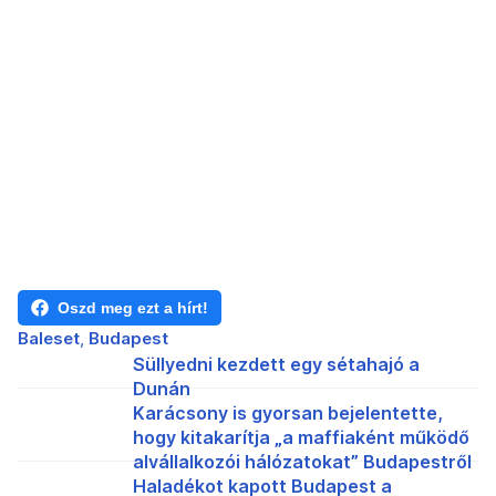
Oszd meg ezt a hírt!
Baleset
Budapest
Süllyedni kezdett egy sétahajó a
Dunán
Karácsony is gyorsan bejelentette,
hogy kitakarítja „a maffiaként működő
alvállalkozói hálózatokat” Budapestről
Haladékot kapott Budapest a