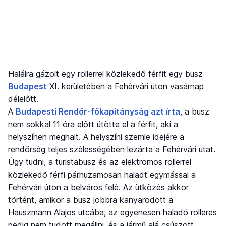
Halálra gázolt egy rollerrel közlekedő férfit egy busz
Budapest
XI. kerületében a Fehérvári úton vasárnap
délelőtt.
A
Budapesti Rendőr-főkapitányság azt írta
, a busz
nem sokkal 11 óra előtt ütötte el a férfit, aki a
helyszínen meghalt. A helyszíni szemle idejére a
rendőrség teljes szélességében lezárta a Fehérvári utat.
Úgy tudni, a turistabusz és az elektromos rollerrel
közlekedő férfi párhuzamosan haladt egymással a
Fehérvári úton a belváros felé. Az ütközés akkor
történt, amikor a busz jobbra kanyarodott a
Hauszmann Alajos utcába, az egyenesen haladó rolleres
pedig nem tudott megállni, és a jármű alá csúszott.