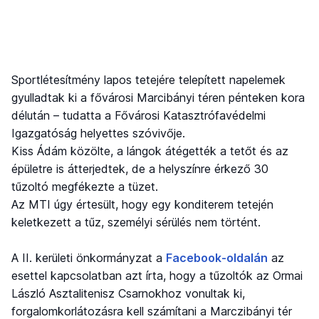
Sportlétesítmény lapos tetejére telepített napelemek
gyulladtak ki a fővárosi Marcibányi téren pénteken kora
délután – tudatta a Fővárosi Katasztrófavédelmi
Igazgatóság helyettes szóvivője.
Kiss Ádám közölte, a lángok átégették a tetőt és az
épületre is átterjedtek, de a helyszínre érkező 30
tűzoltó megfékezte a tüzet.
Az MTI úgy értesült, hogy egy konditerem tetején
keletkezett a tűz, személyi sérülés nem történt.
A II. kerületi önkormányzat a
Facebook-oldalán
az
esettel kapcsolatban azt írta, hogy a tűzoltók az Ormai
László Asztalitenisz Csarnokhoz vonultak ki,
forgalomkorlátozásra kell számítani a Marczibányi tér