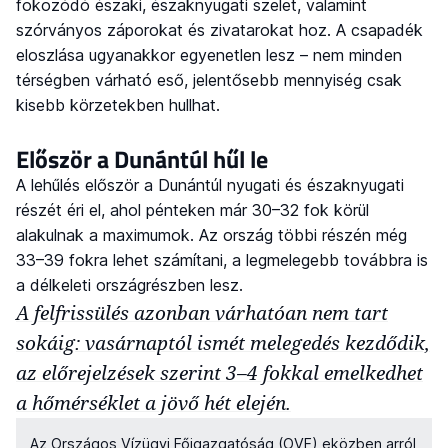
fokozódó északi, északnyugati szelet, valamint
szórványos záporokat és zivatarokat hoz. A csapadék
eloszlása ugyanakkor egyenetlen lesz – nem minden
térségben várható eső, jelentősebb mennyiség csak
kisebb körzetekben hullhat.
Először a Dunántúl hűl le
A lehűlés először a Dunántúl nyugati és északnyugati
részét éri el, ahol pénteken már 30–32 fok körül
alakulnak a maximumok. Az ország többi részén még
33–39 fokra lehet számítani, a legmelegebb továbbra is
a délkeleti országrészben lesz.
A felfrissülés azonban várhatóan nem tart
sokáig: vasárnaptól ismét melegedés kezdődik,
az előrejelzések szerint 3–4 fokkal emelkedhet
a hőmérséklet a jövő hét elején.
Az Országos Vízügyi Főigazgatóság (OVF) eközben arról