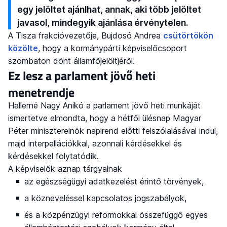
egy jelöltet ajánlhat, annak, aki több jelöltet
javasol, mindegyik ajánlása érvénytelen.
A Tisza frakcióvezetője, Bujdosó Andrea
csütörtökön
közölte
, hogy a kormánypárti képviselőcsoport
szombaton dönt államfőjelöltjéről.
Ez lesz a parlament jövő heti
menetrendje
Hallerné Nagy Anikó a parlament jövő heti munkáját
ismertetve elmondta, hogy a hétfői ülésnap Magyar
Péter miniszterelnök napirend előtti felszólalásával indul,
majd interpellációkkal, azonnali kérdésekkel és
kérdésekkel folytatódik.
A képviselők aznap tárgyalnak
az egészségügyi adatkezelést érintő törvények,
a közneveléssel kapcsolatos jogszabályok,
és a közpénzügyi reformokkal összefüggő egyes