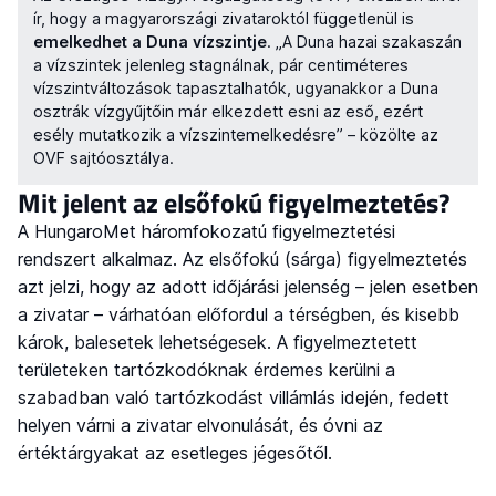
ír, hogy a magyarországi zivataroktól függetlenül is
emelkedhet a Duna vízszintje
. „A Duna hazai szakaszán
a vízszintek jelenleg stagnálnak, pár centiméteres
vízszintváltozások tapasztalhatók, ugyanakkor a Duna
osztrák vízgyűjtőin már elkezdett esni az eső, ezért
esély mutatkozik a vízszintemelkedésre” – közölte az
OVF sajtóosztálya.
Mit jelent az elsőfokú figyelmeztetés?
A HungaroMet háromfokozatú figyelmeztetési
rendszert alkalmaz. Az elsőfokú (sárga) figyelmeztetés
azt jelzi, hogy az adott időjárási jelenség – jelen esetben
a zivatar – várhatóan előfordul a térségben, és kisebb
károk, balesetek lehetségesek. A figyelmeztetett
területeken tartózkodóknak érdemes kerülni a
szabadban való tartózkodást villámlás idején, fedett
helyen várni a zivatar elvonulását, és óvni az
értéktárgyakat az esetleges jégesőtől.