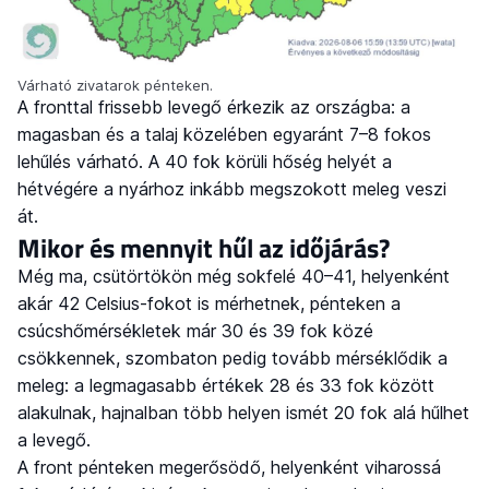
Várható zivatarok pénteken.
A fronttal frissebb levegő érkezik az országba: a
magasban és a talaj közelében egyaránt 7–8 fokos
lehűlés várható. A 40 fok körüli hőség helyét a
hétvégére a nyárhoz inkább megszokott meleg veszi
át.
Mikor és mennyit hűl az időjárás?
Még ma, csütörtökön még sokfelé 40–41, helyenként
akár 42 Celsius-fokot is mérhetnek, pénteken a
csúcshőmérsékletek már 30 és 39 fok közé
csökkennek, szombaton pedig tovább mérséklődik a
meleg: a legmagasabb értékek 28 és 33 fok között
alakulnak, hajnalban több helyen ismét 20 fok alá hűlhet
a levegő.
A front pénteken megerősödő, helyenként viharossá