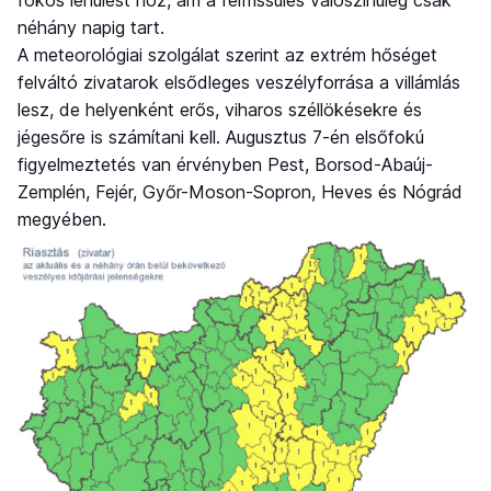
néhány napig tart.
A meteorológiai szolgálat szerint az extrém hőséget
felváltó zivatarok elsődleges veszélyforrása a villámlás
lesz, de helyenként erős, viharos széllökésekre és
jégesőre is számítani kell. Augusztus 7-én elsőfokú
figyelmeztetés van érvényben Pest, Borsod-Abaúj-
Zemplén, Fejér, Győr-Moson-Sopron, Heves és Nógrád
megyében.