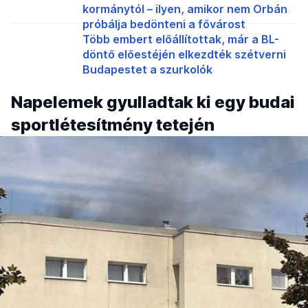
kormánytól – ilyen, amikor nem Orbán
próbálja bedönteni a fővárost
Több embert előállítottak, már a BL-
döntő előestéjén elkezdték szétverni
Budapestet a szurkolók
Napelemek gyulladtak ki egy budai
sportlétesítmény tetején