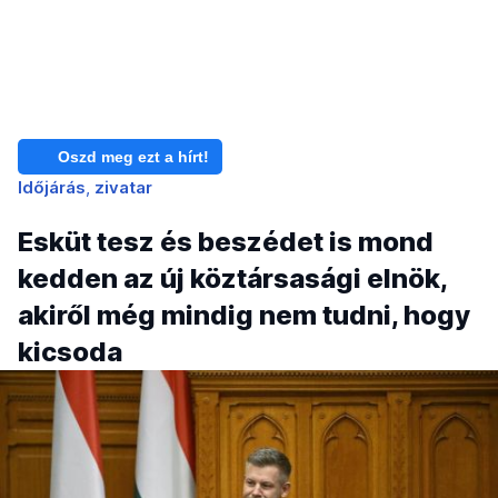
Oszd meg ezt a hírt!
Időjárás
zivatar
Esküt tesz és beszédet is mond
kedden az új köztársasági elnök,
akiről még mindig nem tudni, hogy
kicsoda