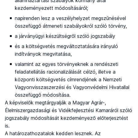
államháztartási szabályok kormány által
kezdeményezett módosításáról;
napirenden lesz a veszélyhelyzet megszűnésével
összefüggő átmeneti szabályokról szóló törvény,
a járványügyi készültségről szóló jogszabály
és a költségvetés megváltoztatására irányuló
indítványok megvitatása,
valamint az egyes törvényeknek a rendészeti
feladatellátás racionalizálását célzó, illetve a
központi költségvetés címrendjének a Nemzeti
Vagyonvisszaszerzési és Vagyonvédelmi Hivatallal
összefüggő módosítása.
A képviselők megtárgyalják a Magyar Agrár-,
Élelmiszergazdasági és Vidékfejlesztési Kamaráról szóló
jogszabály módosítását kezdeményező előterjesztést
is.
A határozathozatalok kedden lesznek. Az