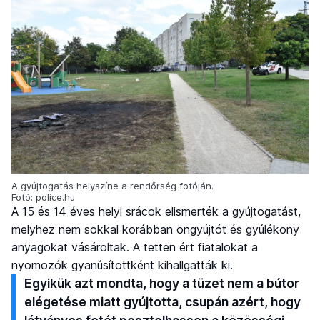
A gyújtogatás helyszíne a rendőrség fotóján.
Fotó: police.hu
A 15 és 14 éves helyi srácok elismerték a gyújtogatást,
melyhez nem sokkal korábban öngyújtót és gyúlékony
anyagokat vásároltak. A tetten ért fiatalokat a
nyomozók gyanúsítottként kihallgatták ki.
Egyikük azt mondta, hogy a tüzet nem a bútor
elégetése miatt gyújtotta, csupán azért, hogy