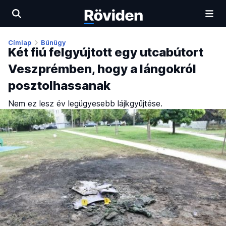
Címlap
Bűnügy
Két fiú felgyújtott egy utcabútort
Veszprémben, hogy a lángokról
posztolhassanak
Nem ez lesz év legügyesebb lájkgyűjtése.