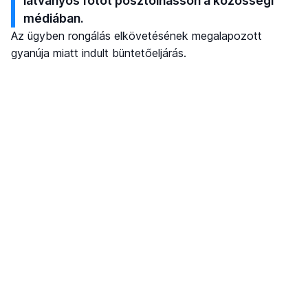
látványos fotót posztolhasson a közösségi
médiában.
Az ügyben rongálás elkövetésének megalapozott
gyanúja miatt indult büntetőeljárás.