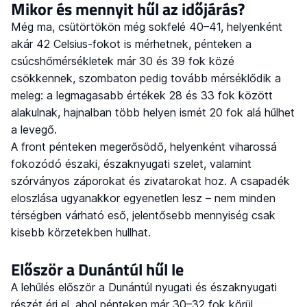
Mikor és mennyit hűl az időjárás?
Még ma, csütörtökön még sokfelé 40–41, helyenként
akár 42 Celsius-fokot is mérhetnek, pénteken a
csúcshőmérsékletek már 30 és 39 fok közé
csökkennek, szombaton pedig tovább mérséklődik a
meleg: a legmagasabb értékek 28 és 33 fok között
alakulnak, hajnalban több helyen ismét 20 fok alá hűlhet
a levegő.
A front pénteken megerősödő, helyenként viharossá
fokozódó északi, északnyugati szelet, valamint
szórványos záporokat és zivatarokat hoz. A csapadék
eloszlása ugyanakkor egyenetlen lesz – nem minden
térségben várható eső, jelentősebb mennyiség csak
kisebb körzetekben hullhat.
Először a Dunántúl hűl le
A lehűlés először a Dunántúl nyugati és északnyugati
részét éri el, ahol pénteken már 30–32 fok körül