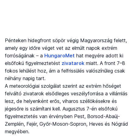
Pénteken hidegfront söpör végig Magyarország felett,
amely egy időre véget vet az elmúlt napok extrém
forróságának – a
HungaroMet
hat megyére adott ki
elsőfokú figyelmeztetést
zivatarok
miatt. A front 7–8
fokos lehűlést hoz, ám a felfrissülés valószínűleg csak
néhány napig tart.
A meteorológiai szolgálat szerint az extrém hőséget
felváltó zivatarok elsődleges veszélyforrása a villámlás
lesz, de helyenként erős, viharos széllökésekre és
jégesőre is számítani kell. Augusztus 7-én elsőfokú
figyelmeztetés van érvényben Pest, Borsod-Abaúj-
Zemplén, Fejér, Győr-Moson-Sopron, Heves és Nógrád
megyében.