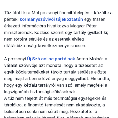
Tűz ütött ki a Mol pozsonyi finomítótelepén – közölte a
pénteki
kormányszóvivői tájékoztatón
egy frissen
érkezett információra hivatkozva Magyar Péter
miniszterelnök. Közlése szerint egy tartály gyulladt ki;
nem történt sérülés és az esetnek elvileg
ellátásbiztonsági következménye sincsen.
A pozsonyi
Új Szó online portálnak
Anton Molnár, a
vállalat szóvivője azt mondta, hogy a tűzesetet az
egyik kőolajtermékeket tároló tartály sérülése előzte
meg, majd a benne lévő anyag meggyulladt. Elmondta,
hogy egy kétfalú tartályról van szó, amely megfelel a
legszigorúbb biztonsági előírásoknak.
A tűz nem terjedt át más technológiai egységekre és
tárolókra, a finomító termelését nem akadályozta, a
balesetben senki nem sérült meg. Hozzátette: a
helyszínen már alig látható füst, a lángok gyakorlatilag