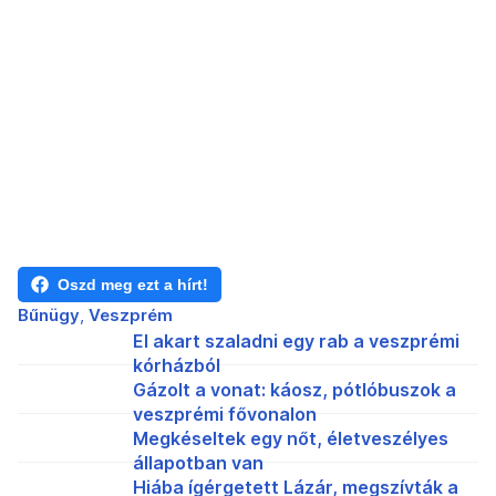
Oszd meg ezt a hírt!
Bűnügy
Veszprém
El akart szaladni egy rab a veszprémi
kórházból
Gázolt a vonat: káosz, pótlóbuszok a
veszprémi fővonalon
Megkéseltek egy nőt, életveszélyes
állapotban van
Hiába ígérgetett Lázár, megszívták a