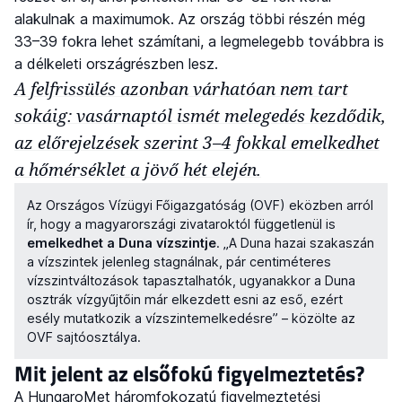
alakulnak a maximumok. Az ország többi részén még
33–39 fokra lehet számítani, a legmelegebb továbbra is
a délkeleti országrészben lesz.
A felfrissülés azonban várhatóan nem tart
sokáig: vasárnaptól ismét melegedés kezdődik,
az előrejelzések szerint 3–4 fokkal emelkedhet
a hőmérséklet a jövő hét elején.
Az Országos Vízügyi Főigazgatóság (OVF) eközben arról
ír, hogy a magyarországi zivataroktól függetlenül is
emelkedhet a Duna vízszintje
. „A Duna hazai szakaszán
a vízszintek jelenleg stagnálnak, pár centiméteres
vízszintváltozások tapasztalhatók, ugyanakkor a Duna
osztrák vízgyűjtőin már elkezdett esni az eső, ezért
esély mutatkozik a vízszintemelkedésre” – közölte az
OVF sajtóosztálya.
Mit jelent az elsőfokú figyelmeztetés?
A HungaroMet háromfokozatú figyelmeztetési