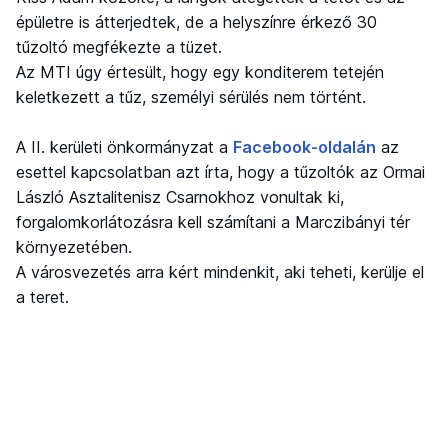
épületre is átterjedtek, de a helyszínre érkező 30
tűzoltó megfékezte a tüzet.
Az MTI úgy értesült, hogy egy konditerem tetején
keletkezett a tűz, személyi sérülés nem történt.
A II. kerületi önkormányzat a
Facebook-oldalán
az
esettel kapcsolatban azt írta, hogy a tűzoltók az Ormai
László Asztalitenisz Csarnokhoz vonultak ki,
forgalomkorlátozásra kell számítani a Marczibányi tér
környezetében.
A városvezetés arra kért mindenkit, aki teheti, kerülje el
a teret.