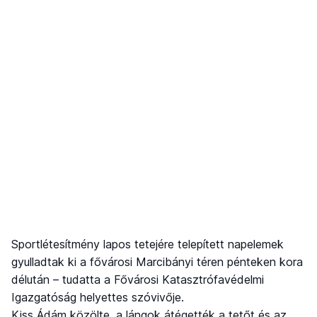
Sportlétesítmény lapos tetejére telepített napelemek
gyulladtak ki a fővárosi Marcibányi téren pénteken kora
délután – tudatta a Fővárosi Katasztrófavédelmi
Igazgatóság helyettes szóvivője.
Kiss Ádám közölte, a lángok átégették a tetőt és az