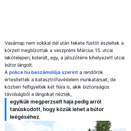
Vasárnap nem sokkal dél után fekete füstöt észleltek a
körzeti megbízottak a veszprémi Március 15. utcai
lakótelepen; kiderült, egy, a játszótérre kihelyezett utcai
bútor lángolt.
A
police.hu beszámolója szerint
a rendőrök
értesítették a katasztrófavédelem munkatársait, de
közben felfigyeltek két fiúra is, akik biztonságos
távolságból a lángokat nézték,
egyikük megperzselt haja pedig arról
tanúskodott, hogy közük lehet a bútor
leégéséhez.