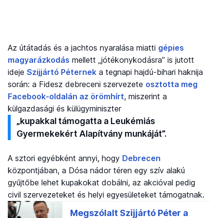
Az útátadás és a jachtos nyaralása miatti
gépies
magyarázkodás
mellett „jótékonykodásra” is jutott
ideje
Szijjártó Péternek
a tegnapi hajdú-bihari haknija
során: a Fidesz debreceni szervezete
osztotta meg
Facebook-oldalán az örömhírt
, miszerint a
külgazdasági és külügyminiszter
„kupakkal támogatta a Leukémiás
Gyermekekért Alapítvány munkáját”.
A sztori egyébként annyi, hogy
Debrecen
központjában, a Dósa nádor téren egy szív alakú
gyűjtőbe lehet kupakokat dobálni, az akcióval pedig
civil szervezeteket és helyi egyesületeket támogatnak.