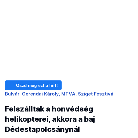
Oszd meg ezt a hírt!
Bulvár
Gerendai Károly
MTVA
Sziget Fesztivál
Felszálltak a honvédség
helikopterei, akkora a baj
Dédestapolcsánynál