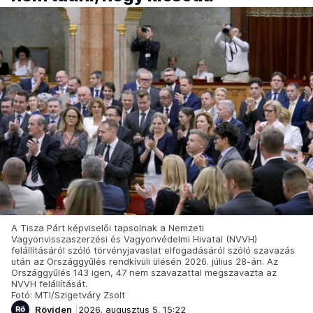
A Tisza Párt képviselői tapsolnak a Nemzeti
Vagyonvisszaszerzési és Vagyonvédelmi Hivatal (NVVH)
felállításáról szóló törvényjavaslat elfogadásáról szóló szavazás
után az Országgyűlés rendkívüli ülésén 2026. július 28-án. Az
Országgyűlés 143 igen, 47 nem szavazattal megszavazta az
NVVH felállítását.
Fotó: MTI/Szigetváry Zsolt
Röviden
2026. augusztus 5. 15:22