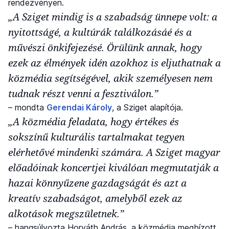
rendezvényen.
„A Sziget mindig is a szabadság ünnepe volt: a
nyitottságé, a kultúrák találkozásáé és a
művészi önkifejezésé. Örülünk annak, hogy
ezek az élmények idén azokhoz is eljuthatnak a
közmédia segítségével, akik személyesen nem
tudnak részt venni a fesztiválon.”
– mondta
Gerendai Károly
, a Sziget alapítója.
„A közmédia feladata, hogy értékes és
sokszínű kulturális tartalmakat tegyen
elérhetővé mindenki számára. A Sziget magyar
előadóinak koncertjei kiválóan megmutatják a
hazai könnyűzene gazdagságát és azt a
kreatív szabadságot, amelyből ezek az
alkotások megszületnek.”
– hangsúlyozta Horváth András, a közmédia megbízott