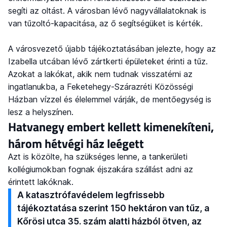
segíti az oltást. A városban lévő nagyvállalatoknak is
van tűzoltó-kapacitása, az ő segítségüket is kérték.
A városvezető újabb tájékoztatásában jelezte, hogy az
Izabella utcában lévő zártkerti épületeket érinti a tűz.
Azokat a lakókat, akik nem tudnak visszatérni az
ingatlanukba, a Feketehegy-Szárazréti Közösségi
Házban vízzel és élelemmel várják, de mentőegység is
lesz a helyszínen.
Hatvanegy embert kellett kimenekíteni,
három hétvégi ház leégett
Azt is közölte, ha szükséges lenne, a tankerületi
kollégiumokban fognak éjszakára szállást adni az
érintett lakóknak.
A katasztrófavédelem legfrissebb
tájékoztatása szerint 150 hektáron van tűz, a
Kőrösi utca 35. szám alatti házból ötven, az