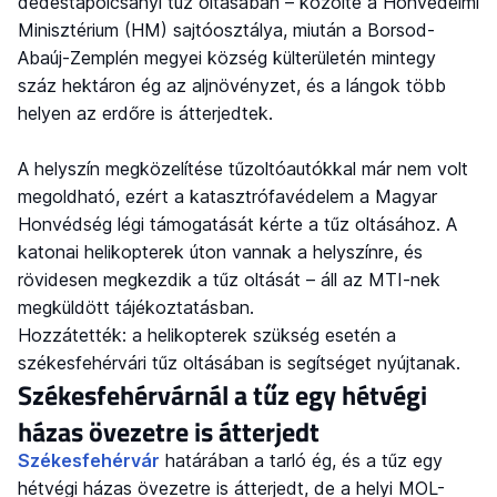
dédestapolcsányi tűz oltásában – közölte a Honvédelmi
Minisztérium (HM) sajtóosztálya, miután a Borsod-
Abaúj-Zemplén megyei község külterületén mintegy
száz hektáron ég az aljnövényzet, és a lángok több
helyen az erdőre is átterjedtek.
A helyszín megközelítése tűzoltóautókkal már nem volt
megoldható, ezért a katasztrófavédelem a Magyar
Honvédség légi támogatását kérte a tűz oltásához. A
katonai helikopterek úton vannak a helyszínre, és
rövidesen megkezdik a tűz oltását – áll az MTI-nek
megküldött tájékoztatásban.
Hozzátették: a helikopterek szükség esetén a
székesfehérvári tűz oltásában is segítséget nyújtanak.
Székesfehérvárnál a tűz egy hétvégi
házas övezetre is átterjedt
Székesfehérvár
határában a tarló ég, és a tűz egy
hétvégi házas övezetre is átterjedt, de a helyi MOL-