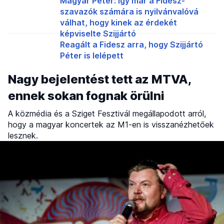
Magyar Péter: így már a Fidesz-
szavazók számára is nyilvánvalóvá
válhat, hogy kinek az érdekét
képviselte Szijjártó
Reagált a Fidesz arra, hogy Szijjártó
Péter is lelépett
Nagy bejelentést tett az MTVA,
ennek sokan fognak örülni
A közmédia és a Sziget Fesztivál megállapodott arról,
hogy a magyar koncertek az M1-en is visszanézhetőek
lesznek.