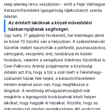
telep jelenleg nincs veszélyben – erről a Fejér Vármegyei
Katasztrófavédelmi Igazgatóság tájékoztatott szerda
délután.
Az érintett lakóknak a közeli művelődési
házban nyújtanak segítséget.
Úgy tudni, 17 gépjármű fecskendő, hat különleges jármű
és közel 70 tűzoltó van a helyszínen. A székesfehérvári
tűzoltók mellett riasztották a pétfürdői, pusztaszabolcsi,
sárbogárdi, veszprémi, érdi, tatabányai és kisbéri
hivatásos, valamint a seregélyesi önkéntes tűzoltókat is.
Cser-Palkovics András polgármester a közösségi
oldalán azt írta, hogy a tűz a szél miatt a Feketehegy-
szárazréti házak felé terjed, a katasztrófavédelem
minden erejével azon van, hogy megfékezze a
lángokat. A rendőrség elővigyázatosságból már
megkérte a legnagyobb kockázatnak kitett helyen
lakókat, hogy hagyják el házaikat. Közölte, hogy az
önkormányzat minden rendelkezésére álló eszközzel