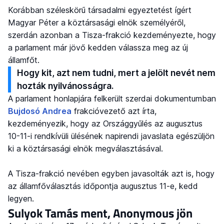
Korábban széleskörű társadalmi egyeztetést ígért
Magyar Péter a köztársasági elnök személyéről,
szerdán azonban a Tisza-frakció kezdeményezte, hogy
a parlament már jövő kedden válassza meg az új
államfőt.
Hogy kit, azt nem tudni, mert a jelölt nevét nem
hozták nyilvánosságra.
A parlament honlapjára felkerült szerdai dokumentumban
Bujdosó Andrea
frakcióvezető azt írta,
kezdeményezik, hogy az Országgyűlés az augusztus
10-11-i rendkívüli ülésének napirendi javaslata egészüljön
ki a köztársasági elnök megválasztásával.
A Tisza-frakció nevében egyben javasolták azt is, hogy
az államfőválasztás időpontja augusztus 11-e, kedd
legyen.
Sulyok Tamás ment, Anonymous jön