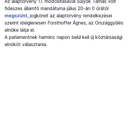
Az alaptörvény 17. módosításával Sulyok Tamás volt
fideszes államfő mandátuma július 20-án 0 órától
megszűnt
, jogköreit az alaptörvény rendelkezései
szerint ideiglenesen Forsthoffer Ágnes, az Országgyűlés
elnöke látja el.
A parlamentnek harminc napon belül kell új köztársasági
elnököt választania.