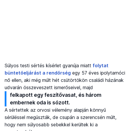
Súlyos testi sértés kísérlet gyanúja miatt
folytat
büntetőeljárást a rendőrség
egy 57 éves ipolytarnóci
nő ellen, aki még múlt hét csütörtökön családi házának
udvarán összeveszett ismerőseivel, majd
felkapott egy feszítővasat, és három
embernek oda is sózott.
A sértettek az orvosi vélemény alapján könnyű
sérüléssel megúszták, de csupán a szerencsén múlt,
hogy nem súlyosabb sebekkel kerültek ki a