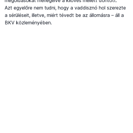
megoldásokat mérlegelve a kilövés mellett döntött.
Azt egyelőre nem tudni, hogy a vaddisznó hol szerezte
a sérüléseit, illetve, miért tévedt be az állomásra – áll a
BKV közleményében.