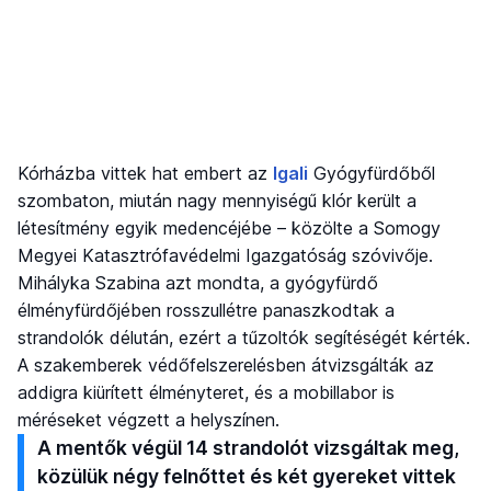
Kórházba vittek hat embert az
Igali
Gyógyfürdőből
szombaton, miután nagy mennyiségű klór került a
létesítmény egyik medencéjébe – közölte a Somogy
Megyei Katasztrófavédelmi Igazgatóság szóvivője.
Mihályka Szabina azt mondta, a gyógyfürdő
élményfürdőjében rosszullétre panaszkodtak a
strandolók délután, ezért a tűzoltók segítéségét kérték.
A szakemberek védőfelszerelésben átvizsgálták az
addigra kiürített élményteret, és a mobillabor is
méréseket végzett a helyszínen.
A mentők végül 14 strandolót vizsgáltak meg,
közülük négy felnőttet és két gyereket vittek