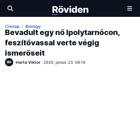
Címlap
Bűnügy
Bevadult egy nő Ipolytarnócon,
feszítővassal verte végig
ismerőseit
Harta Viktor
2020. június 23. 09:14