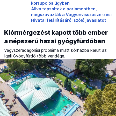
korrupciós ügyben
Állva tapsoltak a parlamentben,
megszavazták a Vagyonvisszaszerzési
Hivatal felállításáról szóló javaslatot
Klórmérgezést kapott több ember
a népszerű hazai gyógyfürdőben
Vegyszeradagolási probléma miatt kórházba került az
Igali Gyógyfürdő több vendége.