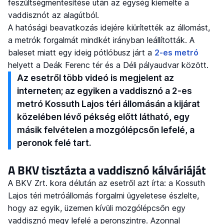
feszültségmentesítése után az egység kiemelte a
vaddisznót az alagútból.
A hatósági beavatkozás idejére kiürítették az állomást,
a metrók forgalmát mindkét irányban leállították. A
baleset miatt egy ideig pótlóbusz járt a
2-es metró
helyett a Deák Ferenc tér és a Déli pályaudvar között.
Az esetről több videó is megjelent az
interneten; az egyiken a vaddisznó a 2-es
metró Kossuth Lajos téri állomásán a kijárat
közelében lévő pékség előtt látható, egy
másik felvételen a mozgólépcsőn lefelé, a
peronok felé tart.
A BKV tisztázta a vaddisznó kálváriáját
A BKV Zrt. kora délután az esetről azt írta: a Kossuth
Lajos téri metróállomás forgalmi ügyeletese észlelte,
hogy az egyik, üzemen kívüli mozgólépcsőn egy
vaddisznó megy lefelé a peronszintre. Azonnal