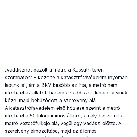
„Vaddisznót gázolt a metró a Kossuth téren
szombaton” – közölte a katasztrófavédelem (nyomán
lapunk is), ám a BKV később az írta, a metró nem
ütötte el az állatot, hanem a vaddisznó lement a sínek
közé, majd behúzódott a szerelvény alá.
A katasztrófavédelem első közlése szerint a metró
ütötte el a 60 kilogrammos állatot, amely beszorult a
metró vezetőfülkéje alá, végül egy vadász lelőtte. A
szerelvény elmozdítása, majd az állomás