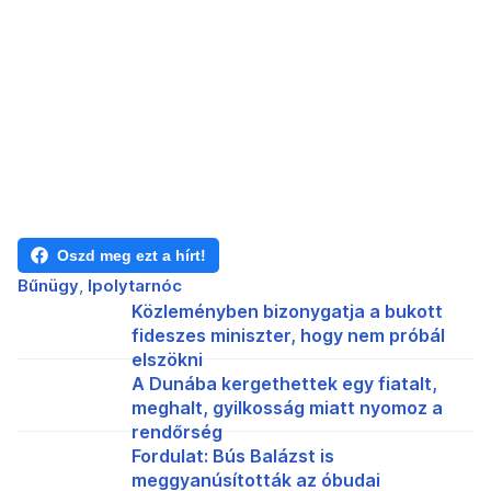
Oszd meg ezt a hírt!
Bűnügy
Ipolytarnóc
Közleményben bizonygatja a bukott
fideszes miniszter, hogy nem próbál
elszökni
A Dunába kergethettek egy fiatalt,
meghalt, gyilkosság miatt nyomoz a
rendőrség
Fordulat: Bús Balázst is
meggyanúsították az óbudai