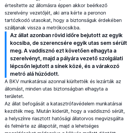
értesítette az állomásra éppen akkor beérkező
szerelvény vezetőjét, aki arra kérte a peronon
tartózkodó utasokat, hogy a biztonságuk érdekében
szálljanak vissza a metrókocsikba.
Az állat azonban rövid időre bejutott az egyik
kocsiba, de szerencsére egyik utas sem sérült
meg. A vaddisznó ezt követően elhagyta a
szerelvényt, majd a pályára vezető szolgálati
lépcsőn lejutott a sínek közé, és a várakozó
metró alá húzódott.
A BKV munkatársai azonnal kiürítették és lezárták az
állomást, minden utas biztonságban elhagyta a
területet.
Az állat befogását a katasztrófavédelem munkatársai
kezdték meg. Miután kiderült, hogy a vaddisznó sérült,
a helyszínre riasztott hatósági állatorvos megvizsgálta
és felmérte az állapotát, majd a lehetséges