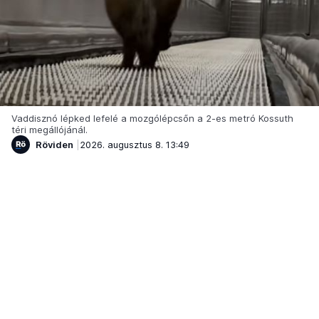
Vaddisznó lépked lefelé a mozgólépcsőn a 2-es metró Kossuth
téri megállójánál.
Röviden
2026. augusztus 8. 13:49