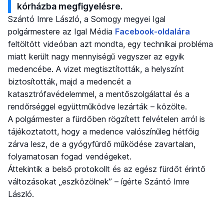
kórházba megfigyelésre.
Szántó Imre László, a Somogy megyei Igal
polgármestere az Igal Média
Facebook-oldalára
feltöltött videóban azt mondta, egy technikai probléma
miatt került nagy mennyiségű vegyszer az egyik
medencébe. A vizet megtisztították, a helyszínt
biztosították, majd a medencét a
katasztrófavédelemmel, a mentőszolgálattal és a
rendőrséggel együttműködve lezárták – közölte.
A polgármester a fürdőben rögzített felvételen arról is
tájékoztatott, hogy a medence valószínűleg hétfőig
zárva lesz, de a gyógyfürdő működése zavartalan,
folyamatosan fogad vendégeket.
Áttekintik a belső protokollt és az egész fürdőt érintő
változásokat „eszközölnek” – ígérte Szántó Imre
László.