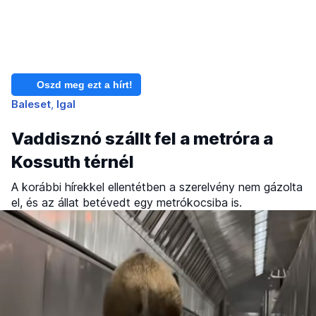
Oszd meg ezt a hírt!
Baleset
Igal
Vaddisznó szállt fel a metróra a
Kossuth térnél
A korábbi hírekkel ellentétben a szerelvény nem gázolta
el, és az állat betévedt egy metrókocsiba is.