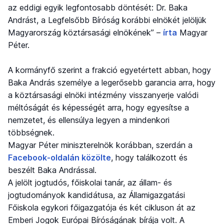
az eddigi egyik legfontosabb döntését: Dr. Baka
Andrást, a Legfelsőbb Bíróság korábbi elnökét jelöljük
Magyarország köztársasági elnökének” –
írta
Magyar
Péter.
A kormányfő szerint a frakció egyetértett abban, hogy
Baka András személye a legerősebb garancia arra, hogy
a köztársasági elnöki intézmény visszanyerje valódi
méltóságát és képességét arra, hogy egyesítse a
nemzetet, és ellensúlya legyen a mindenkori
többségnek.
Magyar Péter miniszterelnök korábban, szerdán a
Facebook-oldalán közölte
, hogy találkozott és
beszélt Baka Andrással.
A jelölt jogtudós, főiskolai tanár, az állam- és
jogtudományok kandidátusa, az Államigazgatási
Főiskola egykori főigazgatója és két cikluson át az
Emberi Jogok Európai Bíróságának bírája volt. A