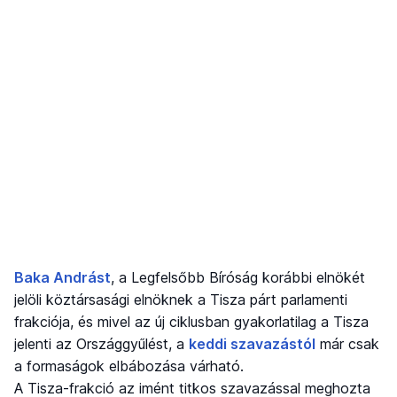
Baka Andrást
, a Legfelsőbb Bíróság korábbi elnökét
jelöli köztársasági elnöknek a Tisza párt parlamenti
frakciója, és mivel az új ciklusban gyakorlatilag a Tisza
jelenti az Országgyűlést, a
keddi szavazástól
már csak
a formaságok elbábozása várható.
A Tisza-frakció az imént titkos szavazással meghozta