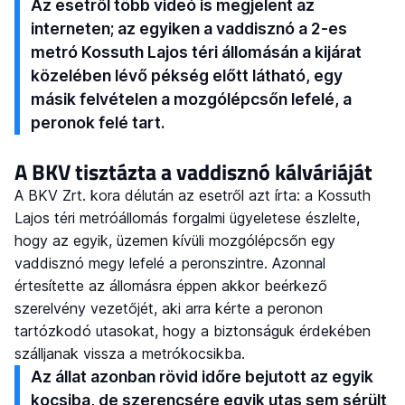
Az esetről több videó is megjelent az
interneten; az egyiken a vaddisznó a 2-es
metró Kossuth Lajos téri állomásán a kijárat
közelében lévő pékség előtt látható, egy
másik felvételen a mozgólépcsőn lefelé, a
peronok felé tart.
A BKV tisztázta a vaddisznó kálváriáját
A BKV Zrt. kora délután az esetről azt írta: a Kossuth
Lajos téri metróállomás forgalmi ügyeletese észlelte,
hogy az egyik, üzemen kívüli mozgólépcsőn egy
vaddisznó megy lefelé a peronszintre. Azonnal
értesítette az állomásra éppen akkor beérkező
szerelvény vezetőjét, aki arra kérte a peronon
tartózkodó utasokat, hogy a biztonságuk érdekében
szálljanak vissza a metrókocsikba.
Az állat azonban rövid időre bejutott az egyik
kocsiba, de szerencsére egyik utas sem sérült