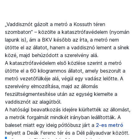
„Vaddisznót gázolt a metró a Kossuth téren
szombaton” – közölte a katasztrófavédelem (nyomán
lapunk is), ám a BKV később az írta, a metró nem
ütötte el az állatot, hanem a vaddisznó lement a sínek
közé, majd behúzódott a szerelvény alá.
A katasztrófavédelem első közlése szerint a metró
ütötte el a 60 kilogrammos állatot, amely beszorult a
metró vezetőfülkéje alá, végül egy vadász lelőtte. A
szerelvény elmozdítása, majd az állomás
feszültségmentesítése után az egység kiemelte a
vaddisznót az alagútból.
A hatósági beavatkozás idejére kiürítették az állomást,
a metrók forgalmát mindkét irányban leállították. A
baleset miatt egy ideig pótlóbusz járt a
2-es metró
helyett a Deák Ferenc tér és a Déli pályaudvar között.