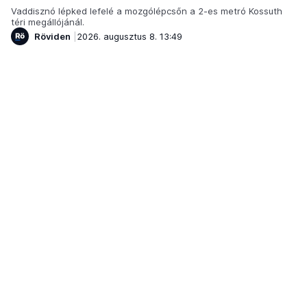
Vaddisznó lépked lefelé a mozgólépcsőn a 2-es metró Kossuth
téri megállójánál.
Röviden
2026. augusztus 8. 13:49