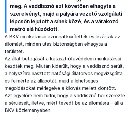
meg. A vaddisznó ezt követően elhagyta a
szerelvényt, majd a pályára vezető szolgálati
lépcsőn lejutott a sínek közé, és a várakozó
metró alá húzódott.
A BKV munkatársai azonnal kiürítették és lezárták az
állomást, minden utas biztonságban elhagyta a
területet.
Az állat befogását a katasztrófavédelem munkatársai
kezdték meg. Miután kiderült, hogy a vaddisznó sérült,
a helyszínre riasztott hatósági állatorvos megvizsgálta
és felmérte az állapotát, majd a lehetséges
megoldásokat mérlegelve a kilövés mellett döntött.
Azt egyelőre nem tudni, hogy a vaddisznó hol szerezte
a sérüléseit, illetve, miért tévedt be az állomásra – áll a
BKV közleményében.