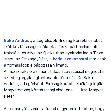
Baka Andrást
, a Legfelsőbb Bíróság korábbi elnökét
jelöli köztársasági elnöknek a Tisza párt parlamenti
frakciója, és mivel az új ciklusban gyakorlatilag a Tisza
jelenti az Országgyűlést, a
keddi szavazástól
már csak
a formaságok elbábozása várható.
A Tisza-frakció az imént titkos szavazással meghozta
az eddigi egyik legfontosabb döntését: Dr. Baka
Andrást, a Legfelsőbb Bíróság korábbi elnökét jelöljük
Magyarország köztársasági elnökének” –
írta
Magyar
Péter.
A kormányfő szerint a frakció egyetértett abban, hogy