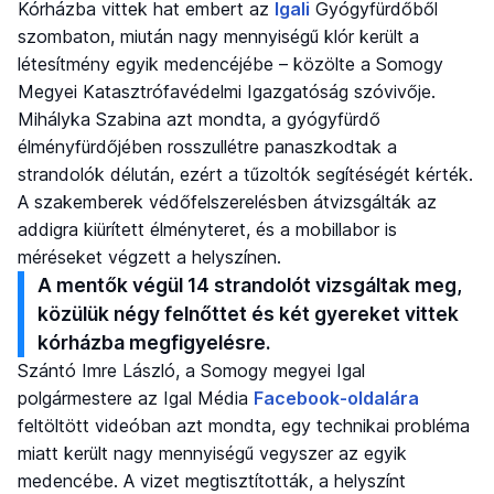
Kórházba vittek hat embert az
Igali
Gyógyfürdőből
szombaton, miután nagy mennyiségű klór került a
létesítmény egyik medencéjébe – közölte a Somogy
Megyei Katasztrófavédelmi Igazgatóság szóvivője.
Mihályka Szabina azt mondta, a gyógyfürdő
élményfürdőjében rosszullétre panaszkodtak a
strandolók délután, ezért a tűzoltók segítéségét kérték.
A szakemberek védőfelszerelésben átvizsgálták az
addigra kiürített élményteret, és a mobillabor is
méréseket végzett a helyszínen.
A mentők végül 14 strandolót vizsgáltak meg,
közülük négy felnőttet és két gyereket vittek
kórházba megfigyelésre.
Szántó Imre László, a Somogy megyei Igal
polgármestere az Igal Média
Facebook-oldalára
feltöltött videóban azt mondta, egy technikai probléma
miatt került nagy mennyiségű vegyszer az egyik
medencébe. A vizet megtisztították, a helyszínt