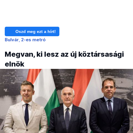
Oszd meg ezt a hírt!
Bulvár
2-es metró
Megvan, ki lesz az új köztársasági
elnök