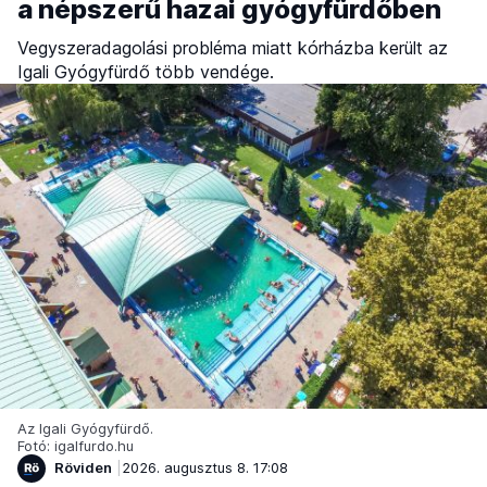
a népszerű hazai gyógyfürdőben
Vegyszeradagolási probléma miatt kórházba került az
Igali Gyógyfürdő több vendége.
Az Igali Gyógyfürdő.
Fotó: igalfurdo.hu
Röviden
2026. augusztus 8. 17:08