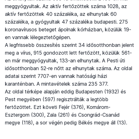
meggyógyultak. Az aktív fertőzöttek száma 1028, az
aktív fertőzöttek 40 százaléka, az elhunytak 60
százaléka, a gyógyultak 47 százaléka budapesti. 275
koronavírusos beteget ápolnak kórházban, közülük 19-
en vannak lélegeztetőgépen.
A legfrissebb összesítés szerint 34 idősotthonban jelent
meg a vírus, 915 gondozott lett fertőzött, közülük 561-
en már meggyógyultak, 133-an elhunytak. A Pesti úti
idősotthonban 52-re nőtt az elhunytak száma. Az oldal
adatai szerint 7707-en vannak hatósági házi
karanténban. A mintavételek száma 235 377.
Az oldal térképe alapján eddig Budapesten (1932) és
Pest megyében (597) regisztrálták a legtöbb
fertőzöttet. Ezt követi Fejér (376), Komárom-
Esztergom (300), Zala (261) és Csongrád-Csanád
megye (118), a sor végén pedig Békés megye áll (13).