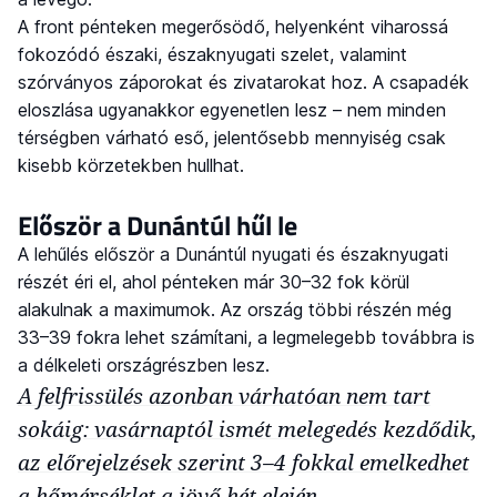
A front pénteken megerősödő, helyenként viharossá
fokozódó északi, északnyugati szelet, valamint
szórványos záporokat és zivatarokat hoz. A csapadék
eloszlása ugyanakkor egyenetlen lesz – nem minden
térségben várható eső, jelentősebb mennyiség csak
kisebb körzetekben hullhat.
Először a Dunántúl hűl le
A lehűlés először a Dunántúl nyugati és északnyugati
részét éri el, ahol pénteken már 30–32 fok körül
alakulnak a maximumok. Az ország többi részén még
33–39 fokra lehet számítani, a legmelegebb továbbra is
a délkeleti országrészben lesz.
A felfrissülés azonban várhatóan nem tart
sokáig: vasárnaptól ismét melegedés kezdődik,
az előrejelzések szerint 3–4 fokkal emelkedhet
a hőmérséklet a jövő hét elején.