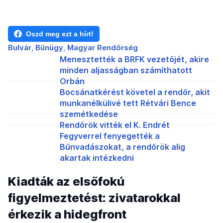
Oszd meg ezt a hírt!
Bulvár
Bűnügy
Magyar Rendőrség
Menesztették a BRFK vezetőjét, akire
minden aljasságban számíthatott
Orbán
Bocsánatkérést követel a rendőr, akit
munkanélkülivé tett Rétvári Bence
szemétkedése
Rendőrök vitték el K. Endrét
Fegyverrel fenyegették a
Bűnvadászokat, a rendőrök alig
akartak intézkedni
Kiadták az elsőfokú
figyelmeztetést: zivatarokkal
érkezik a hidegfront