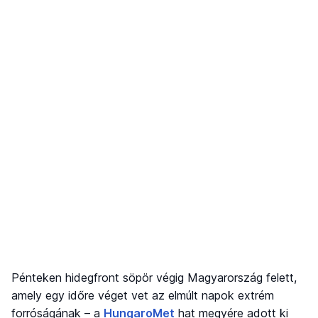
Pénteken hidegfront söpör végig Magyarország felett,
amely egy időre véget vet az elmúlt napok extrém
forróságának – a
HungaroMet
hat megyére adott ki