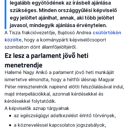
legalább egyötödének az írásbeli ajánlása
szükséges. Minden országgyűlési képviselő
egy jelöltet ajánlhat, annak, aki több jelöltet
javasol, mindegyik ajánlása érvénytelen.
A Tisza frakcióvezetője, Bujdosó Andrea
csütörtökön
közölte
, hogy a kormánypárti képviselőcsoport
szombaton dönt államfőjelöltjéről.
Ez lesz a parlament jövő heti
menetrendje
Hallerné Nagy Anikó a parlament jövő heti munkáját
ismertetve elmondta, hogy a hétfői ülésnap Magyar
Péter miniszterelnök napirend előtti felszólalásával indul,
majd interpellációkkal, azonnali kérdésekkel és
kérdésekkel folytatódik.
A képviselők aznap tárgyalnak
az egészségügyi adatkezelést érintő törvények,
a közneveléssel kapcsolatos jogszabályok,