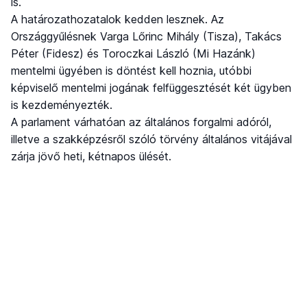
is.
A határozathozatalok kedden lesznek. Az
Országgyűlésnek Varga Lőrinc Mihály (Tisza), Takács
Péter (Fidesz) és Toroczkai László (Mi Hazánk)
mentelmi ügyében is döntést kell hoznia, utóbbi
képviselő mentelmi jogának felfüggesztését két ügyben
is kezdeményezték.
A parlament várhatóan az általános forgalmi adóról,
illetve a szakképzésről szóló törvény általános vitájával
zárja jövő heti, kétnapos ülését.