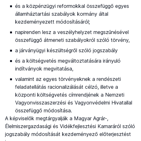
és a közpénzügyi reformokkal összefüggő egyes
államháztartási szabályok kormány által
kezdeményezett módosításáról;
napirenden lesz a veszélyhelyzet megszűnésével
összefüggő átmeneti szabályokról szóló törvény,
a járványügyi készültségről szóló jogszabály
és a költségvetés megváltoztatására irányuló
indítványok megvitatása,
valamint az egyes törvényeknek a rendészeti
feladatellátás racionalizálását célzó, illetve a
központi költségvetés címrendjének a Nemzeti
Vagyonvisszaszerzési és Vagyonvédelmi Hivatallal
összefüggő módosítása.
A képviselők megtárgyalják a Magyar Agrár-,
Élelmiszergazdasági és Vidékfejlesztési Kamaráról szóló
jogszabály módosítását kezdeményező előterjesztést