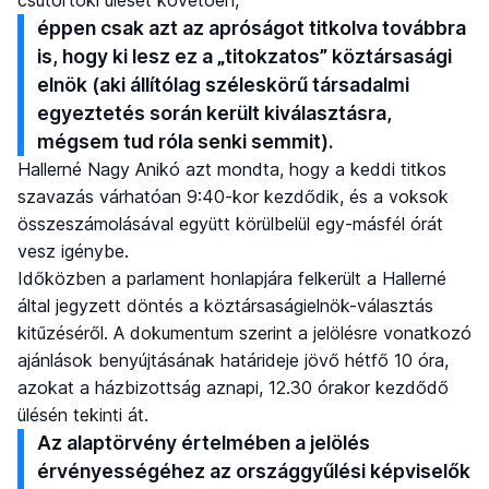
csütörtöki ülését követően,
éppen csak azt az apróságot titkolva továbbra
is, hogy ki lesz ez a „titokzatos” köztársasági
elnök (aki állítólag széleskörű társadalmi
egyeztetés során került kiválasztásra,
mégsem tud róla senki semmit).
Hallerné Nagy Anikó azt mondta, hogy a keddi titkos
szavazás várhatóan 9:40-kor kezdődik, és a voksok
összeszámolásával együtt körülbelül egy-másfél órát
vesz igénybe.
Időközben a parlament honlapjára felkerült a Hallerné
által jegyzett döntés a köztársaságielnök-választás
kitűzéséről. A dokumentum szerint a jelölésre vonatkozó
ajánlások benyújtásának határideje jövő hétfő 10 óra,
azokat a házbizottság aznapi, 12.30 órakor kezdődő
ülésén tekinti át.
Az alaptörvény értelmében a jelölés
érvényességéhez az országgyűlési képviselők