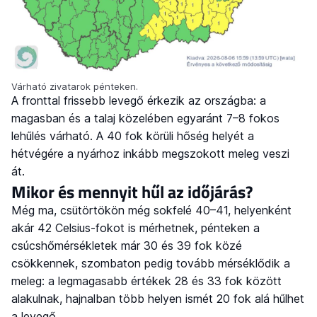
Várható zivatarok pénteken.
A fronttal frissebb levegő érkezik az országba: a
magasban és a talaj közelében egyaránt 7–8 fokos
lehűlés várható. A 40 fok körüli hőség helyét a
hétvégére a nyárhoz inkább megszokott meleg veszi
át.
Mikor és mennyit hűl az időjárás?
Még ma, csütörtökön még sokfelé 40–41, helyenként
akár 42 Celsius-fokot is mérhetnek, pénteken a
csúcshőmérsékletek már 30 és 39 fok közé
csökkennek, szombaton pedig tovább mérséklődik a
meleg: a legmagasabb értékek 28 és 33 fok között
alakulnak, hajnalban több helyen ismét 20 fok alá hűlhet
a levegő.