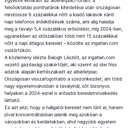
Egyelőre elmaradt az albérletpiaci roham: a
felsőoktatási ponthatárok kihirdetése után országosan
mindössze 6 százalékkal nőtt a kiadó lakások iránti
napi telefonos érdeklődések száma, ami alig haladja
meg a tavalyi 5,4 százalékos erősödést, míg 2024-ben,
ugyanebben az időszakban több mint 15 százalékkal
nőtt a napi átlagos kereslet – közölte az ingatlan.com
csütörtökön.
A közlemény idézte Balogh Lászlót, az ingatlan.com
vezető gazdasági szakértőjét, aki szerint az idei friss
adatok alapján kettészakadt az albérletpiac.
Országosan visszafogottabb a szezonkezdet, ám több
nagy egyetemvárosban a tavalyinál, sőt bizonyos
helyeken a 2024-esnél is erősebb keresletnövekedés
látható.
Ez azt jelzi, hogy a hallgatói kereslet nem tűnt el, hanem
jóval koncentráltabban jelenik meg azokban a
városokban és kerületekben, ahol nagyobb egyetem