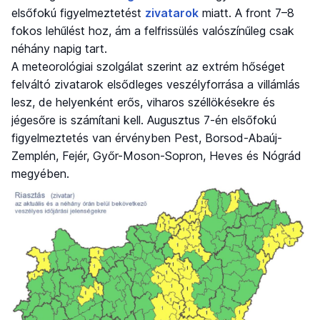
elsőfokú figyelmeztetést
zivatarok
miatt. A front 7–8
fokos lehűlést hoz, ám a felfrissülés valószínűleg csak
néhány napig tart.
A meteorológiai szolgálat szerint az extrém hőséget
felváltó zivatarok elsődleges veszélyforrása a villámlás
lesz, de helyenként erős, viharos széllökésekre és
jégesőre is számítani kell. Augusztus 7-én elsőfokú
figyelmeztetés van érvényben Pest, Borsod-Abaúj-
Zemplén, Fejér, Győr-Moson-Sopron, Heves és Nógrád
megyében.