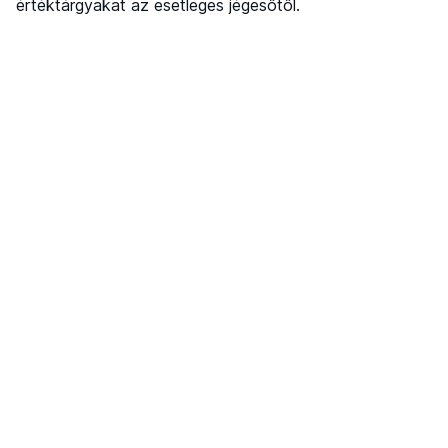
értéktárgyakat az esetleges jégesőtől.