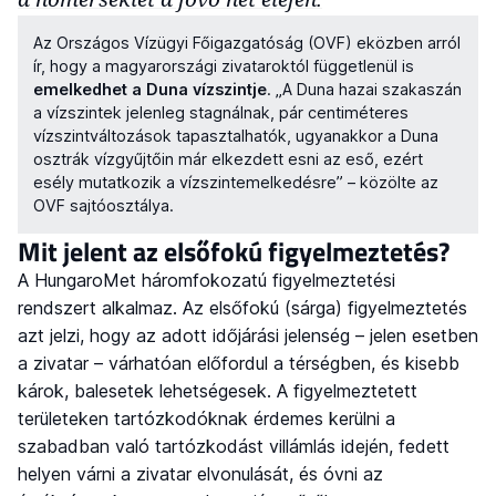
Az Országos Vízügyi Főigazgatóság (OVF) eközben arról
ír, hogy a magyarországi zivataroktól függetlenül is
emelkedhet a Duna vízszintje
. „A Duna hazai szakaszán
a vízszintek jelenleg stagnálnak, pár centiméteres
vízszintváltozások tapasztalhatók, ugyanakkor a Duna
osztrák vízgyűjtőin már elkezdett esni az eső, ezért
esély mutatkozik a vízszintemelkedésre” – közölte az
OVF sajtóosztálya.
Mit jelent az elsőfokú figyelmeztetés?
A HungaroMet háromfokozatú figyelmeztetési
rendszert alkalmaz. Az elsőfokú (sárga) figyelmeztetés
azt jelzi, hogy az adott időjárási jelenség – jelen esetben
a zivatar – várhatóan előfordul a térségben, és kisebb
károk, balesetek lehetségesek. A figyelmeztetett
területeken tartózkodóknak érdemes kerülni a
szabadban való tartózkodást villámlás idején, fedett
helyen várni a zivatar elvonulását, és óvni az