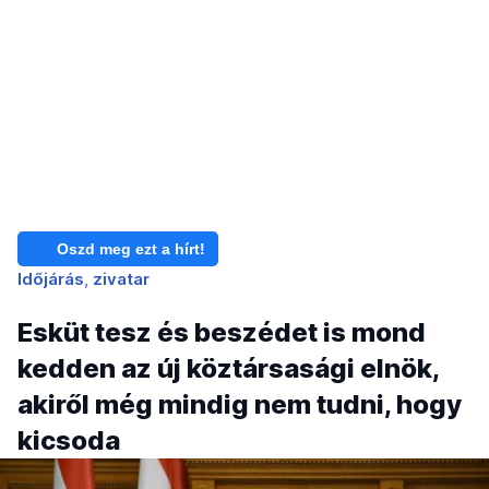
Oszd meg ezt a hírt!
Időjárás
zivatar
Esküt tesz és beszédet is mond
kedden az új köztársasági elnök,
akiről még mindig nem tudni, hogy
kicsoda