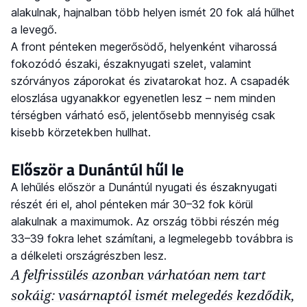
alakulnak, hajnalban több helyen ismét 20 fok alá hűlhet
a levegő.
A front pénteken megerősödő, helyenként viharossá
fokozódó északi, északnyugati szelet, valamint
szórványos záporokat és zivatarokat hoz. A csapadék
eloszlása ugyanakkor egyenetlen lesz – nem minden
térségben várható eső, jelentősebb mennyiség csak
kisebb körzetekben hullhat.
Először a Dunántúl hűl le
A lehűlés először a Dunántúl nyugati és északnyugati
részét éri el, ahol pénteken már 30–32 fok körül
alakulnak a maximumok. Az ország többi részén még
33–39 fokra lehet számítani, a legmelegebb továbbra is
a délkeleti országrészben lesz.
A felfrissülés azonban várhatóan nem tart
sokáig: vasárnaptól ismét melegedés kezdődik,