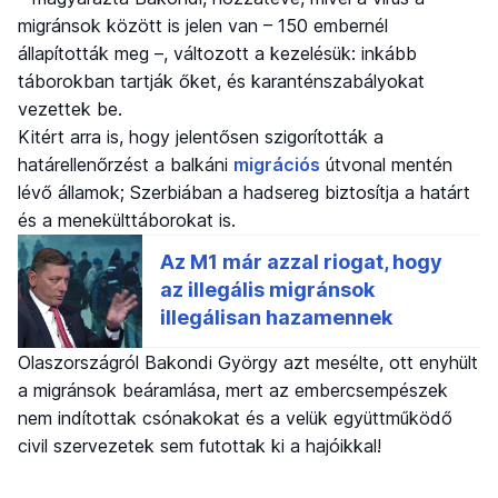
migránsok között is jelen van – 150 embernél
állapították meg –, változott a kezelésük: inkább
táborokban tartják őket, és karanténszabályokat
vezettek be.
Kitért arra is, hogy jelentősen szigorították a
határellenőrzést a balkáni
migrációs
útvonal mentén
lévő államok; Szerbiában a hadsereg biztosítja a határt
és a menekülttáborokat is.
Olaszországról Bakondi György azt mesélte, ott enyhült
a migránsok beáramlása, mert az embercsempészek
nem indítottak csónakokat és a velük együttműködő
civil szervezetek sem futottak ki a hajóikkal!