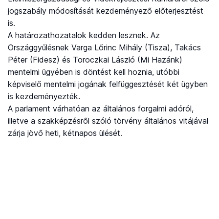
jogszabály módosítását kezdeményező előterjesztést
is.
A határozathozatalok kedden lesznek. Az
Országgyűlésnek Varga Lőrinc Mihály (Tisza), Takács
Péter (Fidesz) és Toroczkai László (Mi Hazánk)
mentelmi ügyében is döntést kell hoznia, utóbbi
képviselő mentelmi jogának felfüggesztését két ügyben
is kezdeményezték.
A parlament várhatóan az általános forgalmi adóról,
illetve a szakképzésről szóló törvény általános vitájával
zárja jövő heti, kétnapos ülését.