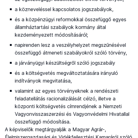
a közneveléssel kapcsolatos jogszabályok,
és a közpénzügyi reformokkal összefüggő egyes
államháztartási szabályok kormány által
kezdeményezett módosításáról;
napirenden lesz a veszélyhelyzet megszűnésével
összefüggő átmeneti szabályokról szóló törvény,
a járványügyi készültségről szóló jogszabály
és a költségvetés megváltoztatására irányuló
indítványok megvitatása,
valamint az egyes törvényeknek a rendészeti
feladatellátás racionalizálását célzó, illetve a
központi költségvetés címrendjének a Nemzeti
Vagyonvisszaszerzési és Vagyonvédelmi Hivatallal
összefüggő módosítása.
A képviselők megtárgyalják a Magyar Agrár-,
Élelmiszergazdasági és Vidékfejlesztési Kamaráról szóló