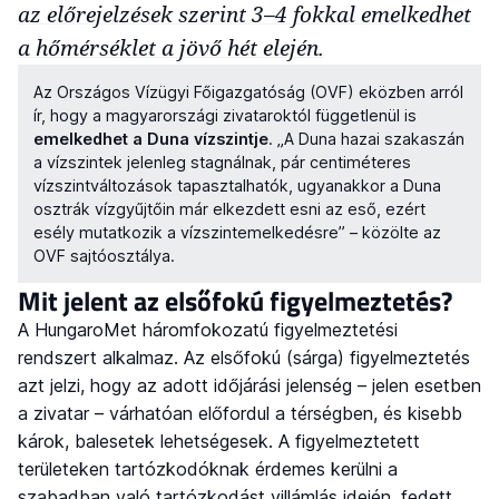
az előrejelzések szerint 3–4 fokkal emelkedhet
a hőmérséklet a jövő hét elején.
Az Országos Vízügyi Főigazgatóság (OVF) eközben arról
ír, hogy a magyarországi zivataroktól függetlenül is
emelkedhet a Duna vízszintje
. „A Duna hazai szakaszán
a vízszintek jelenleg stagnálnak, pár centiméteres
vízszintváltozások tapasztalhatók, ugyanakkor a Duna
osztrák vízgyűjtőin már elkezdett esni az eső, ezért
esély mutatkozik a vízszintemelkedésre” – közölte az
OVF sajtóosztálya.
Mit jelent az elsőfokú figyelmeztetés?
A HungaroMet háromfokozatú figyelmeztetési
rendszert alkalmaz. Az elsőfokú (sárga) figyelmeztetés
azt jelzi, hogy az adott időjárási jelenség – jelen esetben
a zivatar – várhatóan előfordul a térségben, és kisebb
károk, balesetek lehetségesek. A figyelmeztetett
területeken tartózkodóknak érdemes kerülni a
szabadban való tartózkodást villámlás idején, fedett