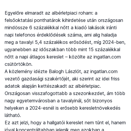
Egyelőre elmaradt az albérletpiaci roham: a
felsőoktatási ponthatárok kihirdetése után országosan
mindössze 6 százalékkal nőtt a kiadó lakások iránti
napi telefonos érdeklődések száma, ami alig haladja
meg a tavalyi 5,4 százalékos erősödést, míg 2024-ben,
ugyanebben az időszakban több mint 15 százalékkal
nőtt a napi átlagos kereslet – közölte az ingatlan.com
csütörtökön.
A közlemény idézte Balogh Lászlót, az ingatlan.com
vezető gazdasági szakértőjét, aki szerint az idei friss
adatok alapján kettészakadt az albérletpiac.
Országosan visszafogottabb a szezonkezdet, ám több
nagy egyetemvárosban a tavalyinál, sőt bizonyos
helyeken a 2024-esnél is erősebb keresletnövekedés
látható.
Ez azt jelzi, hogy a hallgatói kereslet nem tűnt el, hanem
jóval koncentráltabban jelenik meg azokban a