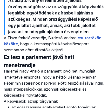
Az alaptörvény értelmében a jelölés
érvényességéhez az országgyűlési képviselők
legalább egyötödének az írásbeli ajánlása
szükséges. Minden országgyűlési képviselő
egy jelöltet ajánlhat, annak, aki több jelöltet
javasol, mindegyik ajánlása érvénytelen.
A Tisza frakcióvezetője, Bujdosó Andrea
csütörtökön
közölte
, hogy a kormánypárti képviselőcsoport
szombaton dönt államfőjelöltjéről.
Ez lesz a parlament jövő heti
menetrendje
Hallerné Nagy Anikó a parlament jövő heti munkáját
ismertetve elmondta, hogy a hétfői ülésnap Magyar
Péter miniszterelnök napirend előtti felszólalásával indul,
majd interpellációkkal, azonnali kérdésekkel és
kérdésekkel folytatódik.
A képviselők aznap tárgyalnak
az egészségügyi adatkezelést érintő törvények,