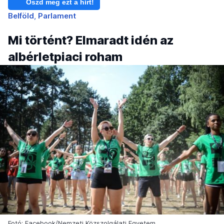
Oszd meg ezt a hírt!
Belföld
Parlament
Mi történt? Elmaradt idén az
albérletpiaci roham
Fotó: Facebook/Nemzeti Közszolgálati Egyetem