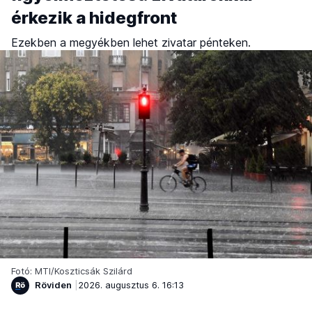
érkezik a hidegfront
Ezekben a megyékben lehet zivatar pénteken.
Fotó: MTI/Koszticsák Szilárd
Röviden
2026. augusztus 6. 16:13