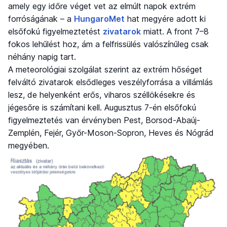
amely egy időre véget vet az elmúlt napok extrém
forróságának – a
HungaroMet
hat megyére adott ki
elsőfokú figyelmeztetést
zivatarok
miatt. A front 7–8
fokos lehűlést hoz, ám a felfrissülés valószínűleg csak
néhány napig tart.
A meteorológiai szolgálat szerint az extrém hőséget
felváltó zivatarok elsődleges veszélyforrása a villámlás
lesz, de helyenként erős, viharos széllökésekre és
jégesőre is számítani kell. Augusztus 7-én elsőfokú
figyelmeztetés van érvényben Pest, Borsod-Abaúj-
Zemplén, Fejér, Győr-Moson-Sopron, Heves és Nógrád
megyében.