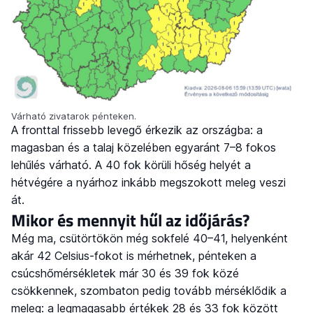
Várható zivatarok pénteken.
A fronttal frissebb levegő érkezik az országba: a
magasban és a talaj közelében egyaránt 7–8 fokos
lehűlés várható. A 40 fok körüli hőség helyét a
hétvégére a nyárhoz inkább megszokott meleg veszi
át.
Mikor és mennyit hűl az időjárás?
Még ma, csütörtökön még sokfelé 40–41, helyenként
akár 42 Celsius-fokot is mérhetnek, pénteken a
csúcshőmérsékletek már 30 és 39 fok közé
csökkennek, szombaton pedig tovább mérséklődik a
meleg: a legmagasabb értékek 28 és 33 fok között