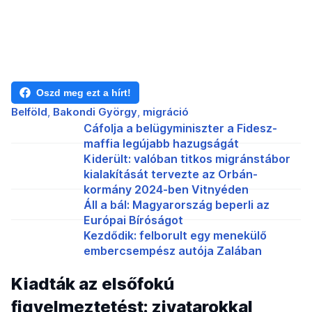
Oszd meg ezt a hírt!
Belföld
Bakondi György
migráció
Cáfolja a belügyminiszter a Fidesz-
maffia legújabb hazugságát
Kiderült: valóban titkos migránstábor
kialakítását tervezte az Orbán-
kormány 2024-ben Vitnyéden
Áll a bál: Magyarország beperli az
Európai Bíróságot
Kezdődik: felborult egy menekülő
embercsempész autója Zalában
Kiadták az elsőfokú
figyelmeztetést: zivatarokkal