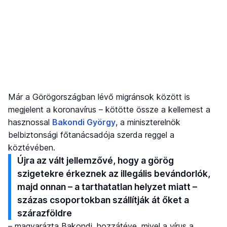
Már a Görögországban lévő migránsok között is
megjelent a koronavírus – kötötte össze a kellemest a
hasznossal
Bakondi György
, a miniszterelnök
belbiztonsági főtanácsadója szerda reggel a
köztévében.
Újra az vált jellemzővé, hogy a görög
szigetekre érkeznek az illegális bevándorlók,
majd onnan – a tarthatatlan helyzet miatt –
százas csoportokban szállítják át őket a
szárazföldre
– magyarázta Bakondi, hozzátéve, mivel a vírus a