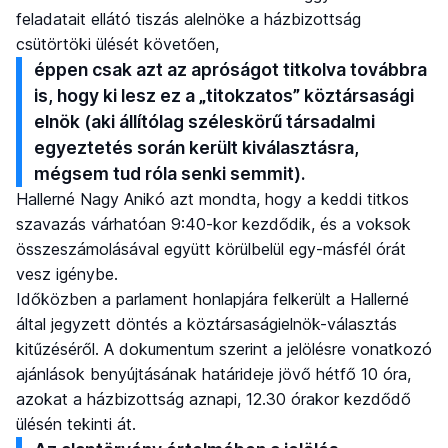
feladatait ellátó tiszás alelnöke a házbizottság
csütörtöki ülését követően,
éppen csak azt az apróságot titkolva továbbra
is, hogy ki lesz ez a „titokzatos” köztársasági
elnök (aki állítólag széleskörű társadalmi
egyeztetés során került kiválasztásra,
mégsem tud róla senki semmit).
Hallerné Nagy Anikó azt mondta, hogy a keddi titkos
szavazás várhatóan 9:40-kor kezdődik, és a voksok
összeszámolásával együtt körülbelül egy-másfél órát
vesz igénybe.
Időközben a parlament honlapjára felkerült a Hallerné
által jegyzett döntés a köztársaságielnök-választás
kitűzéséről. A dokumentum szerint a jelölésre vonatkozó
ajánlások benyújtásának határideje jövő hétfő 10 óra,
azokat a házbizottság aznapi, 12.30 órakor kezdődő
ülésén tekinti át.