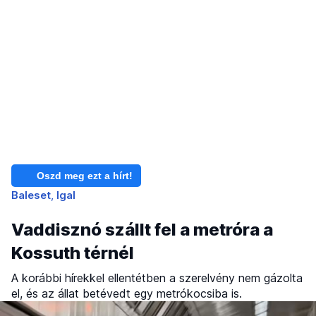
Oszd meg ezt a hírt!
Baleset
Igal
Vaddisznó szállt fel a metróra a
Kossuth térnél
A korábbi hírekkel ellentétben a szerelvény nem gázolta
el, és az állat betévedt egy metrókocsiba is.