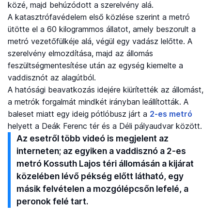
közé, majd behúzódott a szerelvény alá.
A katasztrófavédelem első közlése szerint a metró
ütötte el a 60 kilogrammos állatot, amely beszorult a
metró vezetőfülkéje alá, végül egy vadász lelőtte. A
szerelvény elmozdítása, majd az állomás
feszültségmentesítése után az egység kiemelte a
vaddisznót az alagútból.
A hatósági beavatkozás idejére kiürítették az állomást,
a metrók forgalmát mindkét irányban leállították. A
baleset miatt egy ideig pótlóbusz járt a
2-es metró
helyett a Deák Ferenc tér és a Déli pályaudvar között.
Az esetről több videó is megjelent az
interneten; az egyiken a vaddisznó a 2-es
metró Kossuth Lajos téri állomásán a kijárat
közelében lévő pékség előtt látható, egy
másik felvételen a mozgólépcsőn lefelé, a
peronok felé tart.