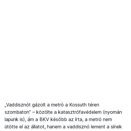
„Vaddisznót gázolt a metró a Kossuth téren
szombaton” – közölte a katasztrófavédelem (nyomán
lapunk is), ám a BKV később az írta, a metró nem
ütötte el az állatot, hanem a vaddisznó lement a sínek