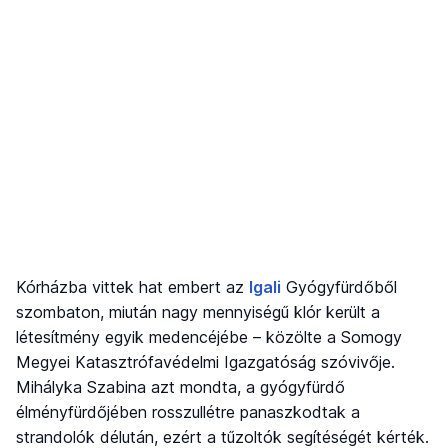
Kórházba vittek hat embert az
Igali
Gyógyfürdőből
szombaton, miután nagy mennyiségű klór került a
létesítmény egyik medencéjébe – közölte a Somogy
Megyei Katasztrófavédelmi Igazgatóság szóvivője.
Mihályka Szabina azt mondta, a gyógyfürdő
élményfürdőjében rosszullétre panaszkodtak a
strandolók délután, ezért a tűzoltók segítéségét kérték.