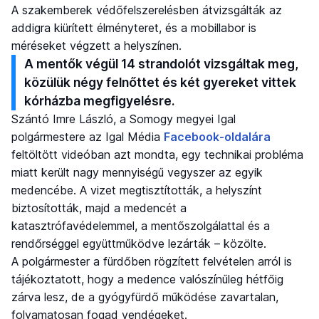
A szakemberek védőfelszerelésben átvizsgálták az
addigra kiürített élményteret, és a mobillabor is
méréseket végzett a helyszínen.
A mentők végül 14 strandolót vizsgáltak meg,
közülük négy felnőttet és két gyereket vittek
kórházba megfigyelésre.
Szántó Imre László, a Somogy megyei Igal
polgármestere az Igal Média
Facebook-oldalára
feltöltött videóban azt mondta, egy technikai probléma
miatt került nagy mennyiségű vegyszer az egyik
medencébe. A vizet megtisztították, a helyszínt
biztosították, majd a medencét a
katasztrófavédelemmel, a mentőszolgálattal és a
rendőrséggel együttműködve lezárták – közölte.
A polgármester a fürdőben rögzített felvételen arról is
tájékoztatott, hogy a medence valószínűleg hétfőig
zárva lesz, de a gyógyfürdő működése zavartalan,
folyamatosan fogad vendégeket.