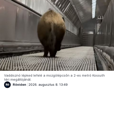
Vaddisznó lépked lefelé a mozgólépcsőn a 2-es metró Kossuth
téri megállójánál.
Röviden
2026. augusztus 8. 13:49