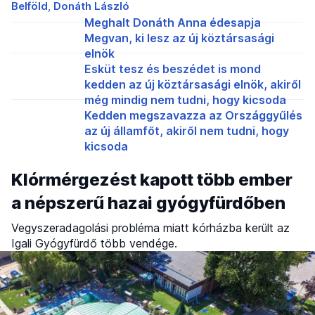
Belföld
Donáth László
Meghalt Donáth Anna édesapja
Megvan, ki lesz az új köztársasági
elnök
Esküt tesz és beszédet is mond
kedden az új köztársasági elnök, akiről
még mindig nem tudni, hogy kicsoda
Kedden megszavazza az Országgyűlés
az új államfőt, akiről nem tudni, hogy
kicsoda
Klórmérgezést kapott több ember
a népszerű hazai gyógyfürdőben
Vegyszeradagolási probléma miatt kórházba került az
Igali Gyógyfürdő több vendége.