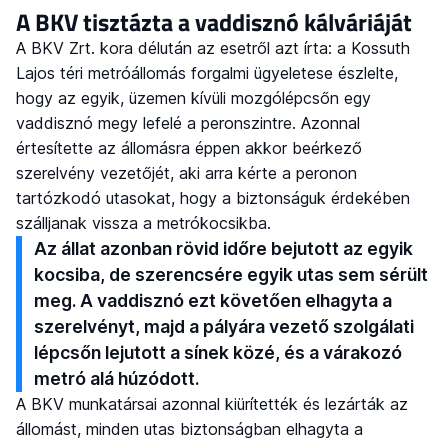
A BKV tisztázta a vaddisznó kálváriáját
A BKV Zrt. kora délután az esetről azt írta: a Kossuth
Lajos téri metróállomás forgalmi ügyeletese észlelte,
hogy az egyik, üzemen kívüli mozgólépcsőn egy
vaddisznó megy lefelé a peronszintre. Azonnal
értesítette az állomásra éppen akkor beérkező
szerelvény vezetőjét, aki arra kérte a peronon
tartózkodó utasokat, hogy a biztonságuk érdekében
szálljanak vissza a metrókocsikba.
Az állat azonban rövid időre bejutott az egyik
kocsiba, de szerencsére egyik utas sem sérült
meg. A vaddisznó ezt követően elhagyta a
szerelvényt, majd a pályára vezető szolgálati
lépcsőn lejutott a sínek közé, és a várakozó
metró alá húzódott.
A BKV munkatársai azonnal kiürítették és lezárták az
állomást, minden utas biztonságban elhagyta a