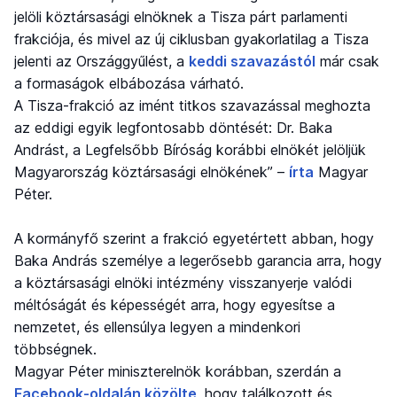
jelöli köztársasági elnöknek a Tisza párt parlamenti
frakciója, és mivel az új ciklusban gyakorlatilag a Tisza
jelenti az Országgyűlést, a
keddi szavazástól
már csak
a formaságok elbábozása várható.
A Tisza-frakció az imént titkos szavazással meghozta
az eddigi egyik legfontosabb döntését: Dr. Baka
Andrást, a Legfelsőbb Bíróság korábbi elnökét jelöljük
Magyarország köztársasági elnökének” –
írta
Magyar
Péter.
A kormányfő szerint a frakció egyetértett abban, hogy
Baka András személye a legerősebb garancia arra, hogy
a köztársasági elnöki intézmény visszanyerje valódi
méltóságát és képességét arra, hogy egyesítse a
nemzetet, és ellensúlya legyen a mindenkori
többségnek.
Magyar Péter miniszterelnök korábban, szerdán a
Facebook-oldalán közölte
, hogy találkozott és