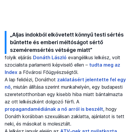
„Aljas indokból elkövetett könnyű testi sértés
bűntette és emberi méltóságot sértő
szeméremsértés vétsége miatt”
folyik eljárás
Donáth László
evangélikus lelkész, volt
szocialista parlamenti képviselő ellen –
tudta meg az
Index
a Fővárosi Főügyészségtől.
A lap felidézi, Donáthot
zaklatásért jelentette fel egy
nő
, miután állítása szerint munkahelyén, egy budapesti
szeretetotthonban egy kisebb hiba miatt bántalmazta
az ott lelkészként dolgozó férfi. A
propagandamédiának a nő arról is beszélt
, hogy
Donáth korábban szexuálisan zaklatta, ajánlatot is tett
neki, és másokat is molesztált.
A lelkész január elején az
ATV-nek azt nyilatkozta
,