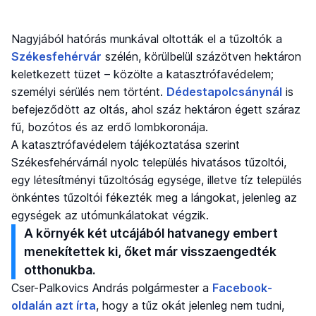
Nagyjából hatórás munkával oltották el a tűzoltók a
Székesfehérvár
szélén, körülbelül százötven hektáron
keletkezett tüzet – közölte a katasztrófavédelem;
személyi sérülés nem történt.
Dédestapolcsánynál
is
befejeződött az oltás, ahol száz hektáron égett száraz
fű, bozótos és az erdő lombkoronája.
A katasztrófavédelem tájékoztatása szerint
Székesfehérvárnál nyolc település hivatásos tűzoltói,
egy létesítményi tűzoltóság egysége, illetve tíz település
önkéntes tűzoltói fékezték meg a lángokat, jelenleg az
egységek az utómunkálatokat végzik.
A környék két utcájából hatvanegy embert
menekítettek ki, őket már visszaengedték
otthonukba.
Cser-Palkovics András polgármester a
Facebook-
oldalán azt írta
, hogy a tűz okát jelenleg nem tudni,