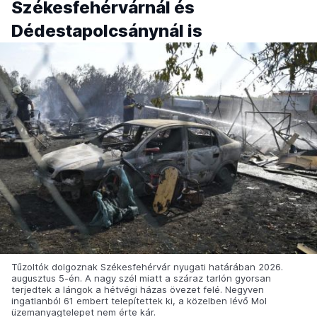
Székesfehérvárnál és
Dédestapolcsánynál is
Tűzoltók dolgoznak Székesfehérvár nyugati határában 2026.
augusztus 5-én. A nagy szél miatt a száraz tarlón gyorsan
terjedtek a lángok a hétvégi házas övezet felé. Negyven
ingatlanból 61 embert telepítettek ki, a közelben lévő Mol
üzemanyagtelepet nem érte kár.