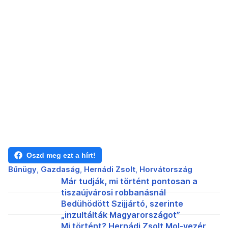
Oszd meg ezt a hírt!
Bűnügy
Gazdaság
Hernádi Zsolt
Horvátország
Már tudják, mi történt pontosan a
tiszaújvárosi robbanásnál
Bedühödött Szijjártó, szerinte
„inzultálták Magyarországot”
Mi történt? Hernádi Zsolt Mol-vezér