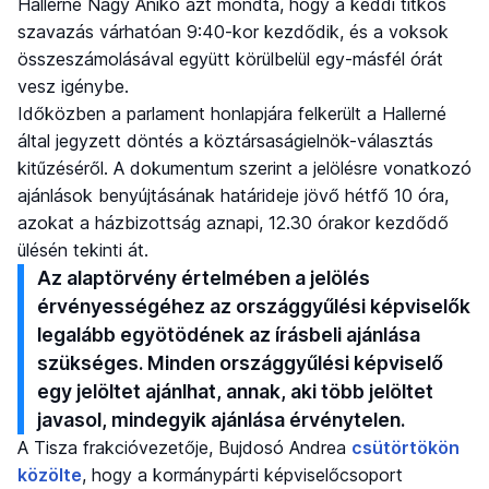
Hallerné Nagy Anikó azt mondta, hogy a keddi titkos
szavazás várhatóan 9:40-kor kezdődik, és a voksok
összeszámolásával együtt körülbelül egy-másfél órát
vesz igénybe.
Időközben a parlament honlapjára felkerült a Hallerné
által jegyzett döntés a köztársaságielnök-választás
kitűzéséről. A dokumentum szerint a jelölésre vonatkozó
ajánlások benyújtásának határideje jövő hétfő 10 óra,
azokat a házbizottság aznapi, 12.30 órakor kezdődő
ülésén tekinti át.
Az alaptörvény értelmében a jelölés
érvényességéhez az országgyűlési képviselők
legalább egyötödének az írásbeli ajánlása
szükséges. Minden országgyűlési képviselő
egy jelöltet ajánlhat, annak, aki több jelöltet
javasol, mindegyik ajánlása érvénytelen.
A Tisza frakcióvezetője, Bujdosó Andrea
csütörtökön
közölte
, hogy a kormánypárti képviselőcsoport