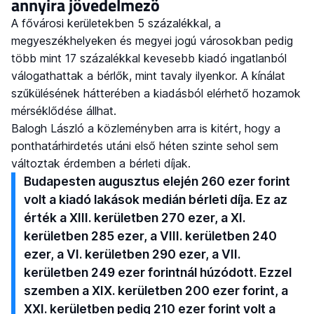
annyira jövedelmező
A fővárosi kerületekben 5 százalékkal, a
megyeszékhelyeken és megyei jogú városokban pedig
több mint 17 százalékkal kevesebb kiadó ingatlanból
válogathattak a bérlők, mint tavaly ilyenkor. A kínálat
szűkülésének hátterében a kiadásból elérhető hozamok
mérséklődése állhat.
Balogh László a közleményben arra is kitért, hogy a
ponthatárhirdetés utáni első héten szinte sehol sem
változtak érdemben a bérleti díjak.
Budapesten augusztus elején 260 ezer forint
volt a kiadó lakások medián bérleti díja. Ez az
érték a XIII. kerületben 270 ezer, a XI.
kerületben 285 ezer, a VIII. kerületben 240
ezer, a VI. kerületben 290 ezer, a VII.
kerületben 249 ezer forintnál húzódott. Ezzel
szemben a XIX. kerületben 200 ezer forint, a
XXI. kerületben pedig 210 ezer forint volt a