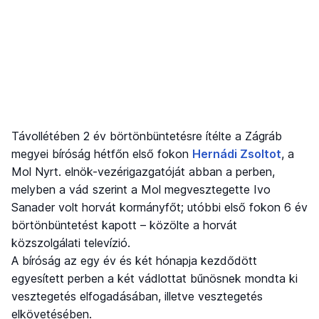
Távollétében 2 év börtönbüntetésre ítélte a Zágráb
megyei bíróság hétfőn első fokon
Hernádi Zsoltot
, a
Mol Nyrt. elnök-vezérigazgatóját abban a perben,
melyben a vád szerint a Mol megvesztegette Ivo
Sanader volt horvát kormányfőt; utóbbi első fokon 6 év
börtönbüntetést kapott – közölte a horvát
közszolgálati televízió.
A bíróság az egy év és két hónapja kezdődött
egyesített perben a két vádlottat bűnösnek mondta ki
vesztegetés elfogadásában, illetve vesztegetés
elkövetésében.