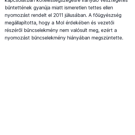
kapcsolatban kötelességszegésre irányuló vesztegetés
bűntettének gyanúja miatt ismeretlen tettes ellen
nyomozást rendelt el 2011 júliusában. A főügyészség
megállapította, hogy a Mol érdekében és vezetői
részéről bűncselekmény nem valósult meg, ezért a
nyomozást bűncselekmény hiányában megszüntette.