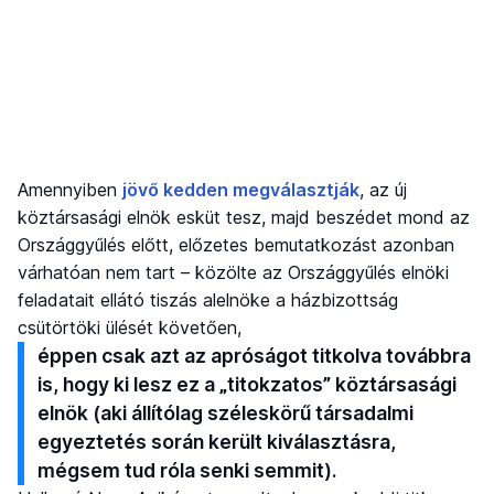
Amennyiben
jövő kedden megválasztják
, az új
köztársasági elnök esküt tesz, majd beszédet mond az
Országgyűlés előtt, előzetes bemutatkozást azonban
várhatóan nem tart – közölte az Országgyűlés elnöki
feladatait ellátó tiszás alelnöke a házbizottság
csütörtöki ülését követően,
éppen csak azt az apróságot titkolva továbbra
is, hogy ki lesz ez a „titokzatos” köztársasági
elnök (aki állítólag széleskörű társadalmi
egyeztetés során került kiválasztásra,
mégsem tud róla senki semmit).