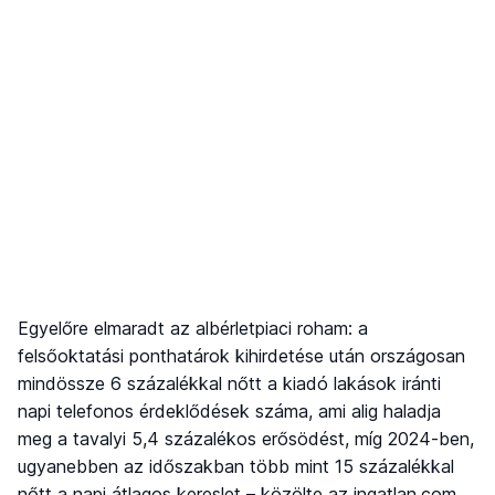
Egyelőre elmaradt az albérletpiaci roham: a
felsőoktatási ponthatárok kihirdetése után országosan
mindössze 6 százalékkal nőtt a kiadó lakások iránti
napi telefonos érdeklődések száma, ami alig haladja
meg a tavalyi 5,4 százalékos erősödést, míg 2024-ben,
ugyanebben az időszakban több mint 15 százalékkal
nőtt a napi átlagos kereslet – közölte az ingatlan.com