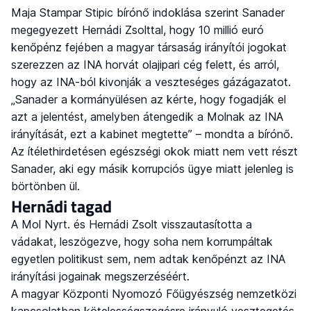
Maja Stampar Stipic bírónő indoklása szerint Sanader
megegyezett Hernádi Zsolttal, hogy 10 millió euró
kenőpénz fejében a magyar társaság irányítói jogokat
szerezzen az INA horvát olajipari cég felett, és arról,
hogy az INA-ból kivonják a veszteséges gázágazatot.
„Sanader a kormányülésen az kérte, hogy fogadják el
azt a jelentést, amelyben átengedik a Molnak az INA
irányítását, ezt a kabinet megtette” – mondta a bírónő.
Az ítélethirdetésen egészségi okok miatt nem vett részt
Sanader, aki egy másik korrupciós ügye miatt jelenleg is
börtönben ül.
Hernádi tagad
A Mol Nyrt. és Hernádi Zsolt visszautasította a
vádakat, leszögezve, hogy soha nem korrumpáltak
egyetlen politikust sem, nem adtak kenőpénzt az INA
irányítási jogainak megszerzéséért.
A magyar Központi Nyomozó Főügyészség nemzetközi