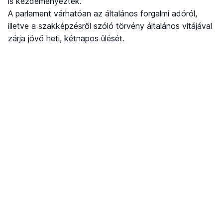
is kezdeményezték.
A parlament várhatóan az általános forgalmi adóról,
illetve a szakképzésről szóló törvény általános vitájával
zárja jövő heti, kétnapos ülését.