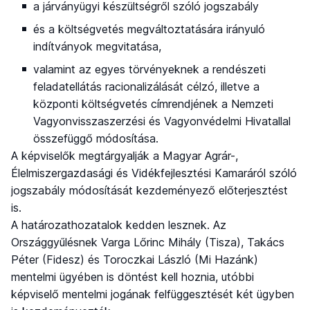
a járványügyi készültségről szóló jogszabály
és a költségvetés megváltoztatására irányuló
indítványok megvitatása,
valamint az egyes törvényeknek a rendészeti
feladatellátás racionalizálását célzó, illetve a
központi költségvetés címrendjének a Nemzeti
Vagyonvisszaszerzési és Vagyonvédelmi Hivatallal
összefüggő módosítása.
A képviselők megtárgyalják a Magyar Agrár-,
Élelmiszergazdasági és Vidékfejlesztési Kamaráról szóló
jogszabály módosítását kezdeményező előterjesztést
is.
A határozathozatalok kedden lesznek. Az
Országgyűlésnek Varga Lőrinc Mihály (Tisza), Takács
Péter (Fidesz) és Toroczkai László (Mi Hazánk)
mentelmi ügyében is döntést kell hoznia, utóbbi
képviselő mentelmi jogának felfüggesztését két ügyben