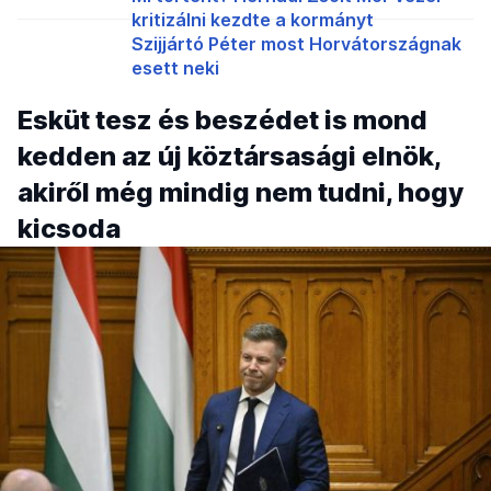
kritizálni kezdte a kormányt
Szijjártó Péter most Horvátországnak
esett neki
Esküt tesz és beszédet is mond
kedden az új köztársasági elnök,
akiről még mindig nem tudni, hogy
kicsoda