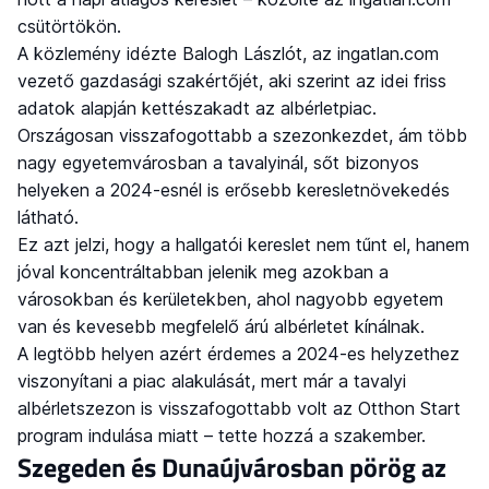
csütörtökön.
A közlemény idézte Balogh Lászlót, az ingatlan.com
vezető gazdasági szakértőjét, aki szerint az idei friss
adatok alapján kettészakadt az albérletpiac.
Országosan visszafogottabb a szezonkezdet, ám több
nagy egyetemvárosban a tavalyinál, sőt bizonyos
helyeken a 2024-esnél is erősebb keresletnövekedés
látható.
Ez azt jelzi, hogy a hallgatói kereslet nem tűnt el, hanem
jóval koncentráltabban jelenik meg azokban a
városokban és kerületekben, ahol nagyobb egyetem
van és kevesebb megfelelő árú albérletet kínálnak.
A legtöbb helyen azért érdemes a 2024-es helyzethez
viszonyítani a piac alakulását, mert már a tavalyi
albérletszezon is visszafogottabb volt az Otthon Start
program indulása miatt – tette hozzá a szakember.
Szegeden és Dunaújvárosban pörög az