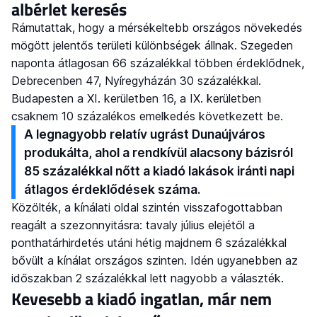
albérlet keresés
Rámutattak, hogy a mérsékeltebb országos növekedés
mögött jelentős területi különbségek állnak. Szegeden
naponta átlagosan 66 százalékkal többen érdeklődnek,
Debrecenben 47, Nyíregyházán 30 százalékkal.
Budapesten a XI. kerületben 16, a IX. kerületben
csaknem 10 százalékos emelkedés következett be.
A legnagyobb relatív ugrást Dunaújváros
produkálta, ahol a rendkívül alacsony bázisról
85 százalékkal nőtt a kiadó lakások iránti napi
átlagos érdeklődések száma.
Közölték, a kínálati oldal szintén visszafogottabban
reagált a szezonnyitásra: tavaly július elejétől a
ponthatárhirdetés utáni hétig majdnem 6 százalékkal
bővült a kínálat országos szinten. Idén ugyanebben az
időszakban 2 százalékkal lett nagyobb a választék.
Kevesebb a kiadó ingatlan, már nem