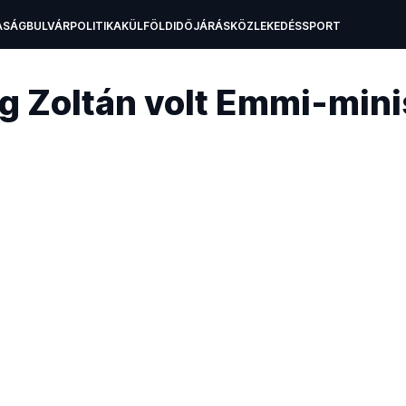
ASÁG
BULVÁR
POLITIKA
KÜLFÖLD
IDŐJÁRÁS
KÖZLEKEDÉS
SPORT
A
OKTATÁS
TECH
g Zoltán volt Emmi-mini