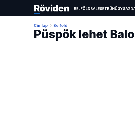
BELFÖLD
BALESET
BŰNÜGY
GAZD
EGÉSZSÉGÜGY
ÉLETMÓD
KULTÚR
Címlap
Belföld
Püspök lehet Balo