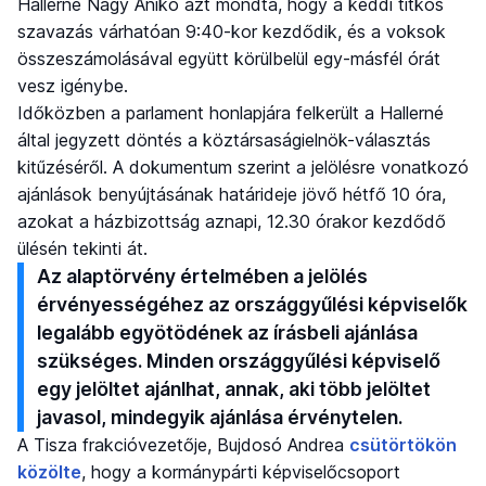
Hallerné Nagy Anikó azt mondta, hogy a keddi titkos
szavazás várhatóan 9:40-kor kezdődik, és a voksok
összeszámolásával együtt körülbelül egy-másfél órát
vesz igénybe.
Időközben a parlament honlapjára felkerült a Hallerné
által jegyzett döntés a köztársaságielnök-választás
kitűzéséről. A dokumentum szerint a jelölésre vonatkozó
ajánlások benyújtásának határideje jövő hétfő 10 óra,
azokat a házbizottság aznapi, 12.30 órakor kezdődő
ülésén tekinti át.
Az alaptörvény értelmében a jelölés
érvényességéhez az országgyűlési képviselők
legalább egyötödének az írásbeli ajánlása
szükséges. Minden országgyűlési képviselő
egy jelöltet ajánlhat, annak, aki több jelöltet
javasol, mindegyik ajánlása érvénytelen.
A Tisza frakcióvezetője, Bujdosó Andrea
csütörtökön
közölte
, hogy a kormánypárti képviselőcsoport