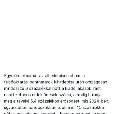
Egyelőre elmaradt az albérletpiaci roham: a
felsőoktatási ponthatárok kihirdetése után országosan
mindössze 6 százalékkal nőtt a kiadó lakások iránti
napi telefonos érdeklődések száma, ami alig haladja
meg a tavalyi 5,4 százalékos erősödést, míg 2024-ben,
ugyanebben az időszakban több mint 15 százalékkal
nőtt a napi átlagos kereslet – közölte az ingatlan.com