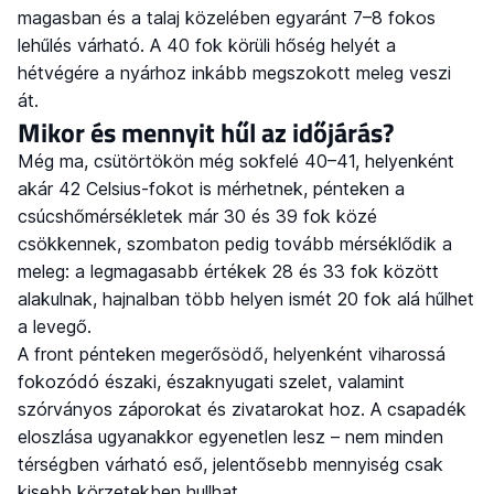
magasban és a talaj közelében egyaránt 7–8 fokos
lehűlés várható. A 40 fok körüli hőség helyét a
hétvégére a nyárhoz inkább megszokott meleg veszi
át.
Mikor és mennyit hűl az időjárás?
Még ma, csütörtökön még sokfelé 40–41, helyenként
akár 42 Celsius-fokot is mérhetnek, pénteken a
csúcshőmérsékletek már 30 és 39 fok közé
csökkennek, szombaton pedig tovább mérséklődik a
meleg: a legmagasabb értékek 28 és 33 fok között
alakulnak, hajnalban több helyen ismét 20 fok alá hűlhet
a levegő.
A front pénteken megerősödő, helyenként viharossá
fokozódó északi, északnyugati szelet, valamint
szórványos záporokat és zivatarokat hoz. A csapadék
eloszlása ugyanakkor egyenetlen lesz – nem minden
térségben várható eső, jelentősebb mennyiség csak
kisebb körzetekben hullhat.