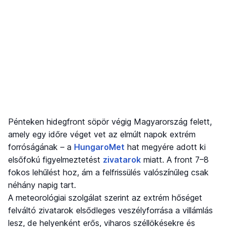
Pénteken hidegfront söpör végig Magyarország felett,
amely egy időre véget vet az elmúlt napok extrém
forróságának – a
HungaroMet
hat megyére adott ki
elsőfokú figyelmeztetést
zivatarok
miatt. A front 7–8
fokos lehűlést hoz, ám a felfrissülés valószínűleg csak
néhány napig tart.
A meteorológiai szolgálat szerint az extrém hőséget
felváltó zivatarok elsődleges veszélyforrása a villámlás
lesz, de helyenként erős, viharos széllökésekre és