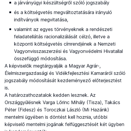
a járványügyi készültségről szóló jogszabály
és a költségvetés megváltoztatására irányuló
indítványok megvitatása,
valamint az egyes törvényeknek a rendészeti
feladatellátás racionalizálását célzó, illetve a
központi költségvetés címrendjének a Nemzeti
Vagyonvisszaszerzési és Vagyonvédelmi Hivatallal
összefüggő módosítása.
A képviselők megtárgyalják a Magyar Agrár-,
Élelmiszergazdasági és Vidékfejlesztési Kamaráról szóló
jogszabály módosítását kezdeményező előterjesztést
is.
A határozathozatalok kedden lesznek. Az
Országgyűlésnek Varga Lőrinc Mihály (Tisza), Takács
Péter (Fidesz) és Toroczkai László (Mi Hazánk)
mentelmi ügyében is döntést kell hoznia, utóbbi
képviselő mentelmi jogának felfüggesztését két ügyben