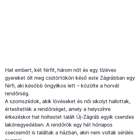
Hat embert, két férfit, három nőt és egy tízéves
gyereket ölt meg csütörtökön késő este Zágrábban egy
férfi, aki később öngyilkos lett – közölte a horvát
rendőrség.
A szomszédok, akik lövéseket és női sikolyt hallottak,
értesítették a rendőrséget, amely a helyszínre
érkezéskor hat holtestet talált Új-Zágráb egyik csendes
lakónegyedében. A rendőrök egy hét hónapos
csecsemőt is találtak a házban, akin nem voltak sérülés