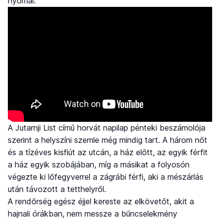
nyomai.
A Jutarnji List című horvát napilap pénteki beszámolója
szerint a helyszíni szemle még mindig tart. A három nőt
és a tízéves kisfiút az utcán, a ház előtt, az egyik férfit
a ház egyik szobájában, míg a másikat a folyosón
végezte ki lőfegyverrel a zágrábi férfi, aki a mészárlás
után távozott a tetthelyről.
A rendőrség egész éjjel kereste az elkövetőt, akit a
hajnali órákban, nem messze a bűncselekmény