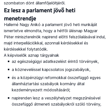
szombaton dönt államfőjelöltjéről.
Ez lesz a parlament jövő heti
menetrendje
Hallerné Nagy Anikó a parlament jövő heti munkáját
ismertetve elmondta, hogy a hétfői ülésnap Magyar
Péter miniszterelnök napirend előtti felszólalásával indul,
majd interpellációkkal, azonnali kérdésekkel és
kérdésekkel folytatódik.
A képviselők aznap tárgyalnak
az egészségügyi adatkezelést érintő törvények,
a közneveléssel kapcsolatos jogszabályok,
és a közpénzügyi reformokkal összefüggő egyes
államháztartási szabályok kormány által
kezdeményezett módosításáról;
napirenden lesz a veszélyhelyzet megszűnésével
összefüggő átmeneti szabályokról szóló törvény,