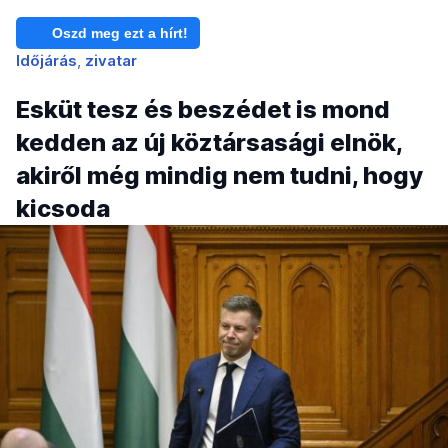
Oszd meg ezt a hírt!
Időjárás
zivatar
Esküt tesz és beszédet is mond
kedden az új köztársasági elnök,
akiről még mindig nem tudni, hogy
kicsoda