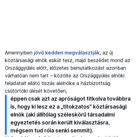
Amennyiben
jövő kedden megválasztják
, az új
köztársasági elnök esküt tesz, majd beszédet mond az
Országgyűlés előtt, előzetes bemutatkozást azonban
várhatóan nem tart – közölte az Országgyűlés elnöki
feladatait ellátó tiszás alelnöke a házbizottság
csütörtöki ülését követően,
éppen csak azt az apróságot titkolva továbbra
is, hogy ki lesz ez a „titokzatos” köztársasági
elnök (aki állítólag széleskörű társadalmi
egyeztetés során került kiválasztásra,
mégsem tud róla senki semmit).