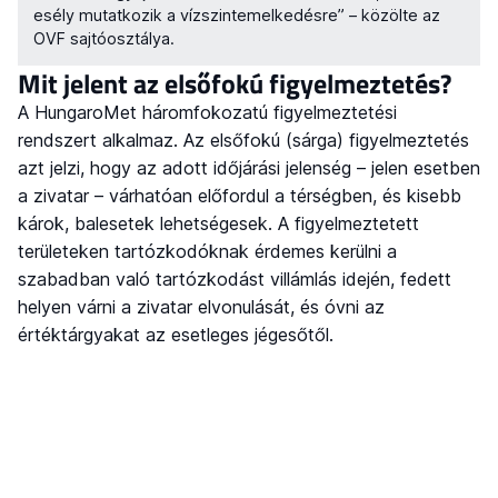
esély mutatkozik a vízszintemelkedésre” – közölte az
OVF sajtóosztálya.
Mit jelent az elsőfokú figyelmeztetés?
A HungaroMet háromfokozatú figyelmeztetési
rendszert alkalmaz. Az elsőfokú (sárga) figyelmeztetés
azt jelzi, hogy az adott időjárási jelenség – jelen esetben
a zivatar – várhatóan előfordul a térségben, és kisebb
károk, balesetek lehetségesek. A figyelmeztetett
területeken tartózkodóknak érdemes kerülni a
szabadban való tartózkodást villámlás idején, fedett
helyen várni a zivatar elvonulását, és óvni az
értéktárgyakat az esetleges jégesőtől.