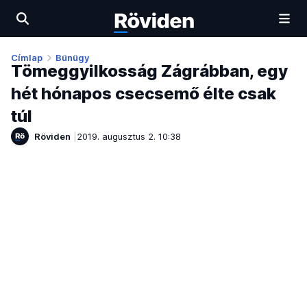
Címlap
Bűnügy
Tömeggyilkosság Zágrábban, egy
hét hónapos csecsemő élte csak
túl
Röviden
2019. augusztus 2. 10:38