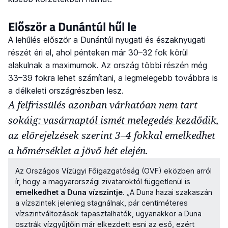
Először a Dunántúl hűl le
A lehűlés először a Dunántúl nyugati és északnyugati
részét éri el, ahol pénteken már 30–32 fok körül
alakulnak a maximumok. Az ország többi részén még
33–39 fokra lehet számítani, a legmelegebb továbbra is
a délkeleti országrészben lesz.
A felfrissülés azonban várhatóan nem tart
sokáig: vasárnaptól ismét melegedés kezdődik,
az előrejelzések szerint 3–4 fokkal emelkedhet
a hőmérséklet a jövő hét elején.
Az Országos Vízügyi Főigazgatóság (OVF) eközben arról
ír, hogy a magyarországi zivataroktól függetlenül is
emelkedhet a Duna vízszintje
. „A Duna hazai szakaszán
a vízszintek jelenleg stagnálnak, pár centiméteres
vízszintváltozások tapasztalhatók, ugyanakkor a Duna
osztrák vízgyűjtőin már elkezdett esni az eső, ezért