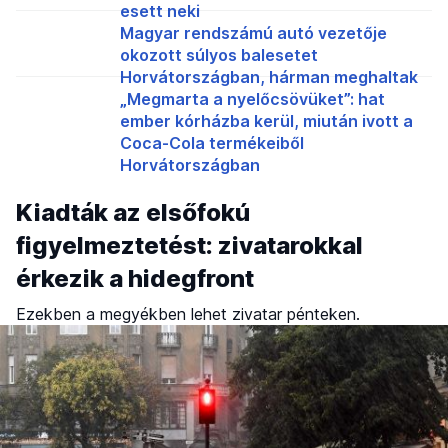
esett neki
Magyar rendszámú autó vezetője
okozott súlyos balesetet
Horvátországban, hárman meghaltak
„Megmarta a nyelőcsövüket”: hat
ember kórházba kerül, miután ivott a
Coca-Cola termékeiből
Horvátországban
Kiadták az elsőfokú
figyelmeztetést: zivatarokkal
érkezik a hidegfront
Ezekben a megyékben lehet zivatar pénteken.