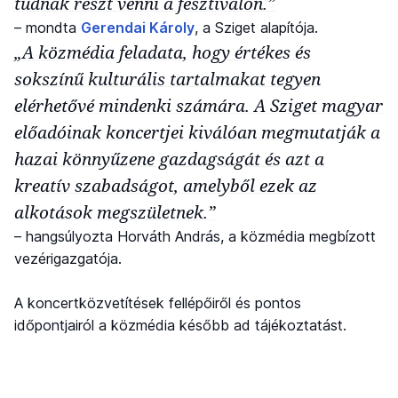
tudnak részt venni a fesztiválon.”
– mondta
Gerendai Károly
, a Sziget alapítója.
„A közmédia feladata, hogy értékes és
sokszínű kulturális tartalmakat tegyen
elérhetővé mindenki számára. A Sziget magyar
előadóinak koncertjei kiválóan megmutatják a
hazai könnyűzene gazdagságát és azt a
kreatív szabadságot, amelyből ezek az
alkotások megszületnek.”
– hangsúlyozta Horváth András, a közmédia megbízott
vezérigazgatója.
A koncertközvetítések fellépőiről és pontos
időpontjairól a közmédia később ad tájékoztatást.