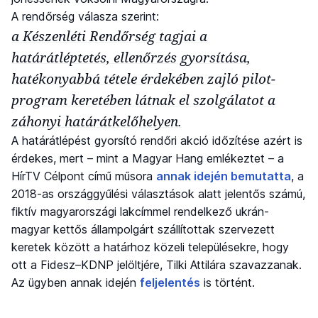
A rendőrség válasza szerint:
a Készenléti Rendőrség tagjai a
határátléptetés, ellenőrzés gyorsítása,
hatékonyabbá tétele érdekében zajló pilot-
program keretében látnak el szolgálatot a
záhonyi határátkelőhelyen.
A határátlépést gyorsító rendőri akció időzítése azért is
érdekes, mert – mint a Magyar Hang emlékeztet – a
HírTV Célpont című műsora
annak idején bemutatta
, a
2018-as országgyűlési választások alatt jelentős számú,
fiktív magyarországi lakcímmel rendelkező ukrán-
magyar kettős állampolgárt szállítottak szervezett
keretek között a határhoz közeli településekre, hogy
ott a Fidesz–KDNP jelöltjére, Tilki Attilára szavazzanak.
Az ügyben annak idején
feljelentés
is történt.