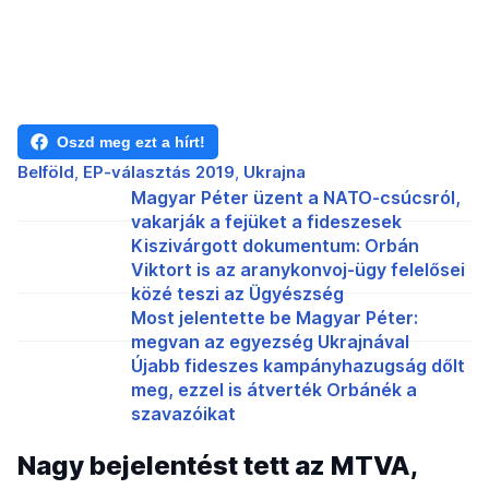
Oszd meg ezt a hírt!
Belföld
EP-választás 2019
Ukrajna
Magyar Péter üzent a NATO-csúcsról,
vakarják a fejüket a fideszesek
Kiszivárgott dokumentum: Orbán
Viktort is az aranykonvoj-ügy felelősei
közé teszi az Ügyészség
Most jelentette be Magyar Péter:
megvan az egyezség Ukrajnával
Újabb fideszes kampányhazugság dőlt
meg, ezzel is átverték Orbánék a
szavazóikat
Nagy bejelentést tett az MTVA,