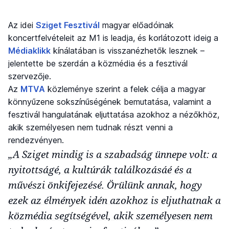
Az idei
Sziget Fesztivál
magyar előadóinak
koncertfelvételeit az M1 is leadja, és korlátozott ideig a
Médiaklikk
kínálatában is visszanézhetők lesznek –
jelentette be szerdán a közmédia és a fesztivál
szervezője.
Az
MTVA
közleménye szerint a felek célja a magyar
könnyűzene sokszínűségének bemutatása, valamint a
fesztivál hangulatának eljuttatása azokhoz a nézőkhöz,
akik személyesen nem tudnak részt venni a
rendezvényen.
„A Sziget mindig is a szabadság ünnepe volt: a
nyitottságé, a kultúrák találkozásáé és a
művészi önkifejezésé. Örülünk annak, hogy
ezek az élmények idén azokhoz is eljuthatnak a
közmédia segítségével, akik személyesen nem