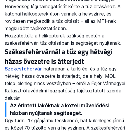
Honvédség légi támogatását kérte a tűz oltásához. A
katonai helikopterek úton vannak a helyszínre, és
rövidesen megkezdik a tűz oltását – áll az MTI-nek
megküldött tájékoztatásban.
Hozzátették: a helikopterek szükség esetén a
székesfehérvári tűz oltásában is segítséget nyújtanak.
Székesfehérvárnál a tűz egy hétvégi
házas övezetre is átterjedt
Székesfehérvár
határában a tarló ég, és a tűz egy
hétvégi házas övezetre is átterjedt, de a helyi MOL-
telep jelenleg nincs veszélyben – erről a Fejér Vármegyei
Katasztrófavédelmi Igazgatóság tájékoztatott szerda
délután.
Az érintett lakóknak a közeli művelődési
házban nyújtanak segítséget.
Úgy tudni, 17 gépjármű fecskendő, hat különleges jármű
és közel 70 tűzoltó van a helyszínen. A székesfehérvári