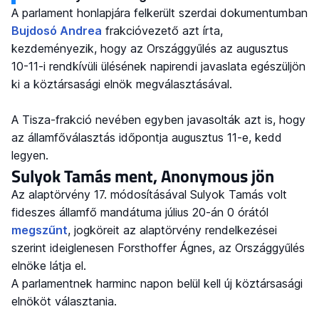
A parlament honlapjára felkerült szerdai dokumentumban
Bujdosó Andrea
frakcióvezető azt írta,
kezdeményezik, hogy az Országgyűlés az augusztus
10-11-i rendkívüli ülésének napirendi javaslata egészüljön
ki a köztársasági elnök megválasztásával.
A Tisza-frakció nevében egyben javasolták azt is, hogy
az államfőválasztás időpontja augusztus 11-e, kedd
legyen.
Sulyok Tamás ment, Anonymous jön
Az alaptörvény 17. módosításával Sulyok Tamás volt
fideszes államfő mandátuma július 20-án 0 órától
megszűnt
, jogköreit az alaptörvény rendelkezései
szerint ideiglenesen Forsthoffer Ágnes, az Országgyűlés
elnöke látja el.
A parlamentnek harminc napon belül kell új köztársasági
elnököt választania.