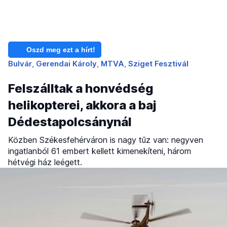
Oszd meg ezt a hírt!
Bulvár
Gerendai Károly
MTVA
Sziget Fesztivál
Felszálltak a honvédség
helikopterei, akkora a baj
Dédestapolcsánynál
Közben Székesfehérváron is nagy tűz van: negyven
ingatlanból 61 embert kellett kimenekíteni, három
hétvégi ház leégett.