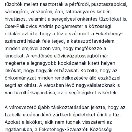
tűzoltók mellett riasztották a pétfürdői, pusztaszabolcsi,
sárbogárdi, veszprémi, érdi, tatabányai és kisbéri
hivatásos, valamint a seregélyesi önkéntes tűzoltókat is.
Cser-Palkovics András polgármester a közösségi
oldalán azt írta, hogy a tűz a szél miatt a Feketehegy-
szárazréti házak felé terjed, a katasztrófavédelem
minden erejével azon van, hogy megfékezze a
lángokat. A rendőrség elővigyázatosságból már
megkérte a legnagyobb kockázatnak kitett helyen
lakókat, hogy hagyják el házaikat. Közölte, hogy az
önkormányzat minden rendelkezésére álló eszközzel
segíti az oltást. A városban lévő nagyvállalatoknak is
van tűzoltó-kapacitása, az ő segítségüket is kérték.
A városvezető újabb tájékoztatásában jelezte, hogy az
Izabella utcában lévő zártkerti épületeket érinti a tűz.
Azokat a lakókat, akik nem tudnak visszatérni az
ingatlanukba, a Feketehegy-Szárazréti Közösségi