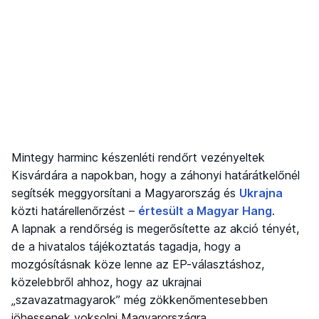
Mintegy harminc készenléti rendőrt vezényeltek
Kisvárdára a napokban, hogy a záhonyi határátkelőnél
segítsék meggyorsítani a Magyarország és
Ukrajna
közti határellenőrzést –
értesült a Magyar Hang
.
A lapnak a rendőrség is megerősítette az akció tényét,
de a hivatalos tájékoztatás tagadja, hogy a
mozgósításnak köze lenne az EP-választáshoz,
közelebbről ahhoz, hogy az ukrajnai
„szavazatmagyarok” még zökkenőmentesebben
jöhessenek voksolni Magyarországra.