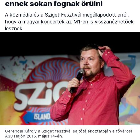
ennek sokan fognak örülni
A közmédia és a Sziget Fesztivál megállapodott arról,
hogy a magyar koncertek az M1-en is visszanézhetőek
lesznek.
Gerendai Károly a Sziget fesztivál sajtótájékoztatóján a fővárosi
A38 Hajón 2015. május 14-én.