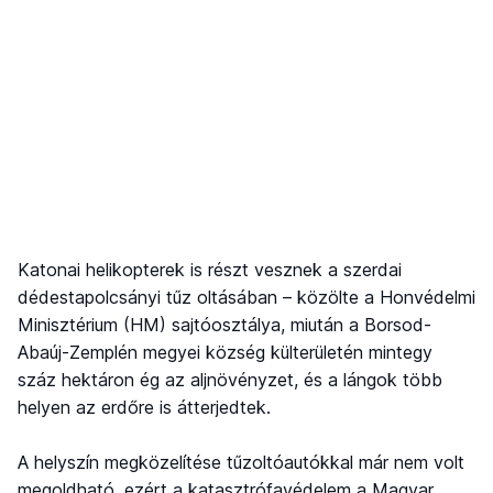
Katonai helikopterek is részt vesznek a szerdai
dédestapolcsányi tűz oltásában – közölte a Honvédelmi
Minisztérium (HM) sajtóosztálya, miután a Borsod-
Abaúj-Zemplén megyei község külterületén mintegy
száz hektáron ég az aljnövényzet, és a lángok több
helyen az erdőre is átterjedtek.
A helyszín megközelítése tűzoltóautókkal már nem volt
megoldható, ezért a katasztrófavédelem a Magyar