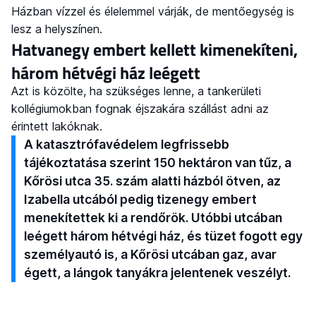
Házban vízzel és élelemmel várják, de mentőegység is
lesz a helyszínen.
Hatvanegy embert kellett kimenekíteni,
három hétvégi ház leégett
Azt is közölte, ha szükséges lenne, a tankerületi
kollégiumokban fognak éjszakára szállást adni az
érintett lakóknak.
A katasztrófavédelem legfrissebb
tájékoztatása szerint 150 hektáron van tűz, a
Kőrösi utca 35. szám alatti házból ötven, az
Izabella utcából pedig tizenegy embert
menekítettek ki a rendőrök. Utóbbi utcában
leégett három hétvégi ház, és tüzet fogott egy
személyautó is, a Kőrösi utcában gaz, avar
égett, a lángok tanyákra jelentenek veszélyt.