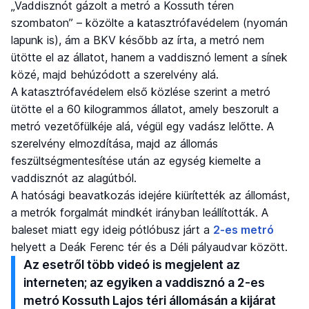
„Vaddisznót gázolt a metró a Kossuth téren
szombaton” – közölte a katasztrófavédelem (nyomán
lapunk is), ám a BKV később az írta, a metró nem
ütötte el az állatot, hanem a vaddisznó lement a sínek
közé, majd behúzódott a szerelvény alá.
A katasztrófavédelem első közlése szerint a metró
ütötte el a 60 kilogrammos állatot, amely beszorult a
metró vezetőfülkéje alá, végül egy vadász lelőtte. A
szerelvény elmozdítása, majd az állomás
feszültségmentesítése után az egység kiemelte a
vaddisznót az alagútból.
A hatósági beavatkozás idejére kiürítették az állomást,
a metrók forgalmát mindkét irányban leállították. A
baleset miatt egy ideig pótlóbusz járt a
2-es metró
helyett a Deák Ferenc tér és a Déli pályaudvar között.
Az esetről több videó is megjelent az
interneten; az egyiken a vaddisznó a 2-es
metró Kossuth Lajos téri állomásán a kijárat