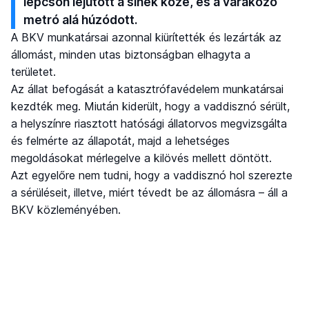
lépcsőn lejutott a sínek közé, és a várakozó
metró alá húzódott.
A BKV munkatársai azonnal kiürítették és lezárták az
állomást, minden utas biztonságban elhagyta a
területet.
Az állat befogását a katasztrófavédelem munkatársai
kezdték meg. Miután kiderült, hogy a vaddisznó sérült,
a helyszínre riasztott hatósági állatorvos megvizsgálta
és felmérte az állapotát, majd a lehetséges
megoldásokat mérlegelve a kilövés mellett döntött.
Azt egyelőre nem tudni, hogy a vaddisznó hol szerezte
a sérüléseit, illetve, miért tévedt be az állomásra – áll a
BKV közleményében.