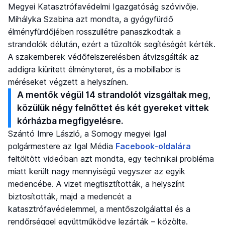
Megyei Katasztrófavédelmi Igazgatóság szóvivője.
Mihályka Szabina azt mondta, a gyógyfürdő
élményfürdőjében rosszullétre panaszkodtak a
strandolók délután, ezért a tűzoltók segítéségét kérték.
A szakemberek védőfelszerelésben átvizsgálták az
addigra kiürített élményteret, és a mobillabor is
méréseket végzett a helyszínen.
A mentők végül 14 strandolót vizsgáltak meg,
közülük négy felnőttet és két gyereket vittek
kórházba megfigyelésre.
Szántó Imre László, a Somogy megyei Igal
polgármestere az Igal Média
Facebook-oldalára
feltöltött videóban azt mondta, egy technikai probléma
miatt került nagy mennyiségű vegyszer az egyik
medencébe. A vizet megtisztították, a helyszínt
biztosították, majd a medencét a
katasztrófavédelemmel, a mentőszolgálattal és a
rendőrséggel együttműködve lezárták – közölte.