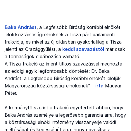
Baka Andrást
, a Legfelsőbb Bíróság korábbi elnökét
jelöli köztársasági elnöknek a Tisza párt parlamenti
frakciója, és mivel az új ciklusban gyakorlatilag a Tisza
jelenti az Országgyűlést, a
keddi szavazástól
már csak
a formaságok elbábozása várható.
A Tisza-frakció az imént titkos szavazással meghozta
az eddigi egyik legfontosabb döntését: Dr. Baka
Andrást, a Legfelsőbb Bíróság korábbi elnökét jelöljük
Magyarország köztársasági elnökének” –
írta
Magyar
Péter.
A kormányfő szerint a frakció egyetértett abban, hogy
Baka András személye a legerősebb garancia arra, hogy
a köztársasági elnöki intézmény visszanyerje valódi
méltóságát és képességét arra, hogy egyesítse a