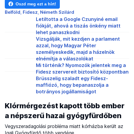
Oszd meg ezt a hírt!
Belföld
Fidesz
Németh Szilárd
Letiltotta a Google Czunyiné email
fiókját, ahová a tiszás önkény miatt
lehet panaszkodni
Vizsgálják, mit kezdjen a parlament
azzal, hogy Magyar Péter
személyeskedik, majd a házelnök
elnémítja a válaszolókat
Mi történik? Nyomozók jelentek meg a
Fidesz szervereit biztosító központban
Brüsszelig szaladt egy Fidesz-
maffiózó, hogy bepanaszolja a
botrányos jogállamiságot
Klórmérgezést kapott több ember
a népszerű hazai gyógyfürdőben
Vegyszeradagolási probléma miatt kórházba került az
Igali Gyógyfürdő több vendége.