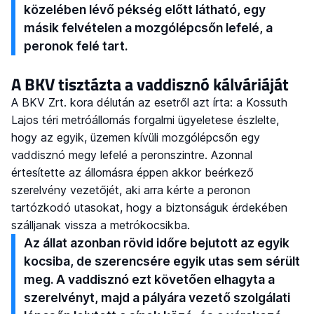
közelében lévő pékség előtt látható, egy
másik felvételen a mozgólépcsőn lefelé, a
peronok felé tart.
A BKV tisztázta a vaddisznó kálváriáját
A BKV Zrt. kora délután az esetről azt írta: a Kossuth
Lajos téri metróállomás forgalmi ügyeletese észlelte,
hogy az egyik, üzemen kívüli mozgólépcsőn egy
vaddisznó megy lefelé a peronszintre. Azonnal
értesítette az állomásra éppen akkor beérkező
szerelvény vezetőjét, aki arra kérte a peronon
tartózkodó utasokat, hogy a biztonságuk érdekében
szálljanak vissza a metrókocsikba.
Az állat azonban rövid időre bejutott az egyik
kocsiba, de szerencsére egyik utas sem sérült
meg. A vaddisznó ezt követően elhagyta a
szerelvényt, majd a pályára vezető szolgálati