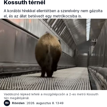
Kossuth térnél
A korábbi hírekkel ellentétben a szerelvény nem gázolta
el, és az állat betévedt egy metrókocsiba is.
Vaddisznó lépked lefelé a mozgólépcsőn a 2-es metró Kossuth
téri megállójánál.
Röviden
2026. augusztus 8. 13:49