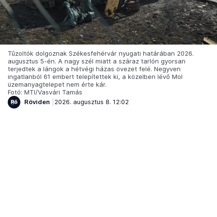
Tűzoltók dolgoznak Székesfehérvár nyugati határában 2026.
augusztus 5-én. A nagy szél miatt a száraz tarlón gyorsan
terjedtek a lángok a hétvégi házas övezet felé. Negyven
ingatlanból 61 embert telepítettek ki, a közelben lévő Mol
üzemanyagtelepet nem érte kár.
Fotó: MTI/Vasvári Tamás
Röviden
2026. augusztus 8. 12:02