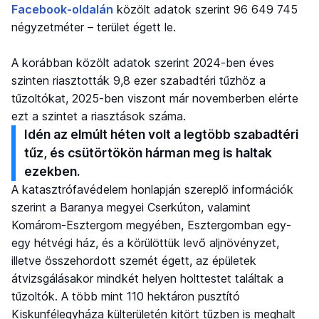
Facebook-oldalán
közölt adatok szerint 96 649 745
négyzetméter – terület égett le.
A korábban közölt adatok szerint 2024-ben éves
szinten riasztották 9,8 ezer szabadtéri tűzhöz a
tűzoltókat, 2025-ben viszont már novemberben elérte
ezt a szintet a riasztások száma.
Idén az elmúlt héten volt a legtöbb szabadtéri
tűz, és csütörtökön hárman meg is haltak
ezekben.
A katasztrófavédelem honlapján szereplő információk
szerint a Baranya megyei Cserkúton, valamint
Komárom-Esztergom megyében, Esztergomban egy-
egy hétvégi ház, és a körülöttük levő aljnövényzet,
illetve összehordott szemét égett, az épületek
átvizsgálásakor mindkét helyen holttestet találtak a
tűzoltók. A több mint 110 hektáron pusztító
Kiskunfélegyháza külterületén kitört tűzben is meghalt