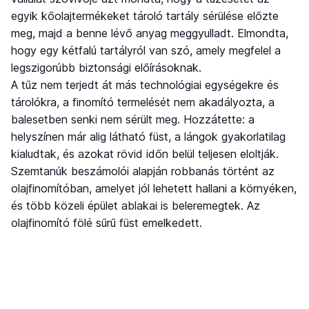
egyik kőolajtermékeket tároló tartály sérülése előzte
meg, majd a benne lévő anyag meggyulladt. Elmondta,
hogy egy kétfalú tartályról van szó, amely megfelel a
legszigorúbb biztonsági előírásoknak.
A tűz nem terjedt át más technológiai egységekre és
tárolókra, a finomító termelését nem akadályozta, a
balesetben senki nem sérült meg. Hozzátette: a
helyszínen már alig látható füst, a lángok gyakorlatilag
kialudtak, és azokat rövid időn belül teljesen eloltják.
Szemtanúk beszámolói alapján robbanás történt az
olajfinomítóban, amelyet jól lehetett hallani a környéken,
és több közeli épület ablakai is beleremegtek. Az
olajfinomító fölé sűrű füst emelkedett.