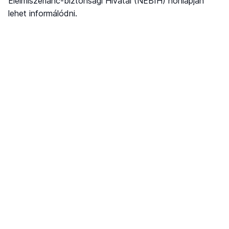
Élelmiszerlánc-biztonsági Hivatal (NÉBIH) honlapján
lehet informálódni.