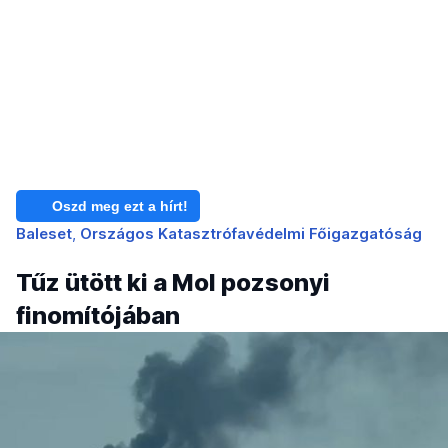
Oszd meg ezt a hírt!
Baleset
Országos Katasztrófavédelmi Főigazgatóság
Tűz ütött ki a Mol pozsonyi
finomítójában