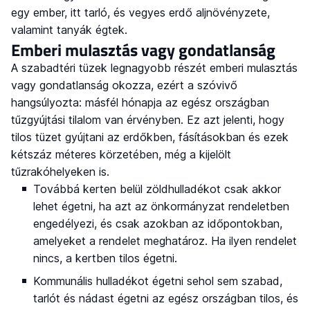
egy ember, itt tarló, és vegyes erdő aljnövényzete,
valamint tanyák égtek.
Emberi mulasztás vagy gondatlanság
A szabadtéri tüzek legnagyobb részét emberi mulasztás
vagy gondatlanság okozza, ezért a szóvivő
hangsúlyozta: másfél hónapja az egész országban
tűzgyújtási tilalom van érvényben. Ez azt jelenti, hogy
tilos tüzet gyújtani az erdőkben, fásításokban és ezek
kétszáz méteres körzetében, még a kijelölt
tűzrakóhelyeken is.
Továbbá kerten belül zöldhulladékot csak akkor
lehet égetni, ha azt az önkormányzat rendeletben
engedélyezi, és csak azokban az időpontokban,
amelyeket a rendelet meghatároz. Ha ilyen rendelet
nincs, a kertben tilos égetni.
Kommunális hulladékot égetni sehol sem szabad,
tarlót és nádast égetni az egész országban tilos, és