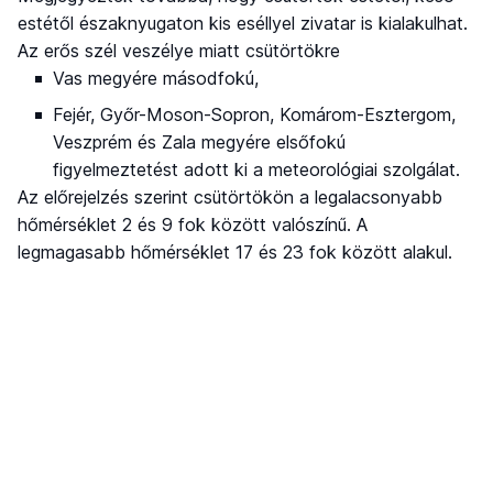
estétől északnyugaton kis eséllyel zivatar is kialakulhat.
Az erős szél veszélye miatt csütörtökre
Vas megyére másodfokú,
Fejér, Győr-Moson-Sopron, Komárom-Esztergom,
Veszprém és Zala megyére elsőfokú
figyelmeztetést adott ki a meteorológiai szolgálat.
Az előrejelzés szerint csütörtökön a legalacsonyabb
hőmérséklet 2 és 9 fok között valószínű. A
legmagasabb hőmérséklet 17 és 23 fok között alakul.