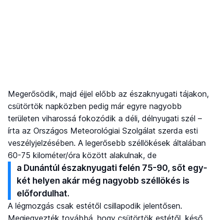
Megerősödik, majd éjjel előbb az északnyugati tájakon,
csütörtök napközben pedig már egyre nagyobb
területen viharossá fokozódik a déli, délnyugati szél –
írta az Országos Meteorológiai Szolgálat szerda esti
veszélyjelzésében. A legerősebb széllökések általában
60-75 kilométer/óra között alakulnak, de
a Dunántúl északnyugati felén 75-90, sőt egy-
két helyen akár még nagyobb széllökés is
előfordulhat.
A légmozgás csak estétől csillapodik jelentősen.
Megjegyezték továbbá, hogy csütörtök estétől, késő