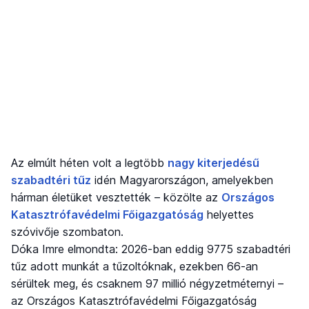
Az elmúlt héten volt a legtöbb
nagy kiterjedésű
szabadtéri tűz
idén Magyarországon, amelyekben
hárman életüket vesztették – közölte az
Országos
Katasztrófavédelmi Főigazgatóság
helyettes
szóvivője szombaton.
Dóka Imre elmondta: 2026-ban eddig 9775 szabadtéri
tűz adott munkát a tűzoltóknak, ezekben 66-an
sérültek meg, és csaknem 97 millió négyzetméternyi –
az Országos Katasztrófavédelmi Főigazgatóság