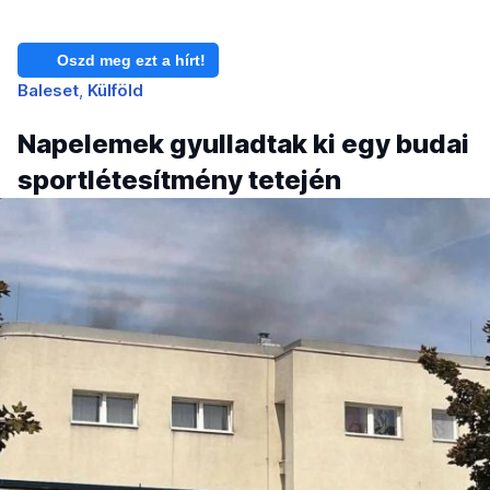
Oszd meg ezt a hírt!
Baleset
Külföld
Napelemek gyulladtak ki egy budai
sportlétesítmény tetején