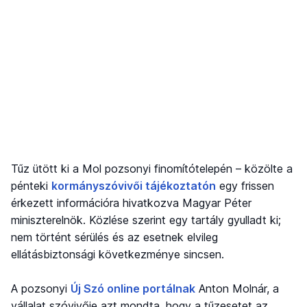
Tűz ütött ki a Mol pozsonyi finomítótelepén – közölte a
pénteki
kormányszóvivői tájékoztatón
egy frissen
érkezett információra hivatkozva Magyar Péter
miniszterelnök. Közlése szerint egy tartály gyulladt ki;
nem történt sérülés és az esetnek elvileg
ellátásbiztonsági következménye sincsen.
A pozsonyi
Új Szó online portálnak
Anton Molnár, a
vállalat szóvivője azt mondta, hogy a tűzesetet az