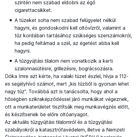
szintén nem szabad eldobni az égő
cigarettacsikket.
A tüzeket soha nem szabad felügyelet nélkül
hagyni, és gondoskodni kell oltóvízről, valamint a
tűz kordában tartásához szükséges szerszámokról,
ha pedig feltámad a szél, az égetést abba kell
hagyni.
A tűzgyújtási tilalom nem vonatkozik a kerti
szalonnasütésre, grillezésre, bográcsozásra.
Dóka Imre azt kérte, ha valaki tüzet észlel, hívja a 112-
es segélyhívó számot, mert „kis tűzből is gyorsan lehet
nagy tűz”. Továbbá azt is tanácsolta, hogy ahol a
hőségben szikraképződéssel járó munkákat végeznek,
ott a munkaterületet tisztítsák meg munkavégzés előtt,
és készítsenek be előre oltóanyagot.
Az aktuális tűzgyújtási tilalomról és a tűzgyújtási
szabályokról a katasztrófavédelem, illetve a Nemzeti