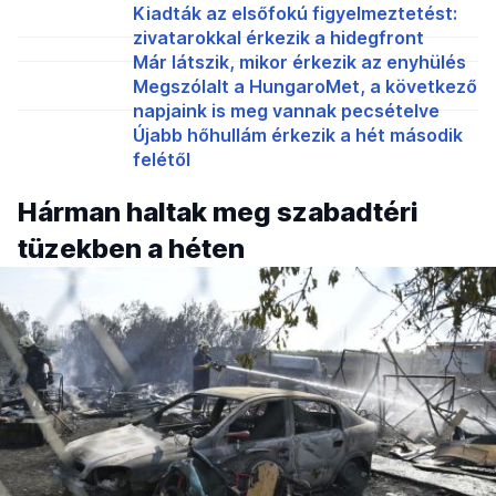
Kiadták az elsőfokú figyelmeztetést:
zivatarokkal érkezik a hidegfront
Már látszik, mikor érkezik az enyhülés
Megszólalt a HungaroMet, a következő
napjaink is meg vannak pecsételve
Újabb hőhullám érkezik a hét második
felétől
Hárman haltak meg szabadtéri
tüzekben a héten