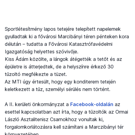
Sportlétesítmény lapos tetejére telepített napelemek
gyulladtak ki a fővárosi Marcibányi téren pénteken kora
délután – tudatta a Fővárosi Katasztrófavédelmi
Igazgatóság helyettes szóvivője.
Kiss Ádám közölte, a lángok átégették a tetőt és az
épületre is átterjedtek, de a helyszínre érkező 30
tűzoltó megfékezte a tüzet.
Az MTI úgy értesült, hogy egy konditerem tetején
keletkezett a tűz, személyi sérülés nem történt.
A II. kerületi önkormányzat a
Facebook-oldalán
az
esettel kapcsolatban azt írta, hogy a tűzoltók az Ormai
László Asztalitenisz Csarnokhoz vonultak ki,
forgalomkorlátozásra kell számítani a Marczibányi tér
környezetében.