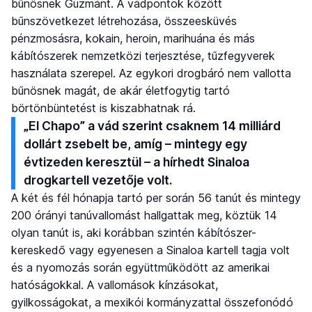
bűnösnek Guzmánt. A vádpontok között
bűnszövetkezet létrehozása, összeesküvés
pénzmosásra, kokain, heroin, marihuána és más
kábítószerek nemzetközi terjesztése, tűzfegyverek
használata szerepel. Az egykori drogbáró nem vallotta
bűnösnek magát, de akár életfogytig tartó
börtönbüntetést is kiszabhatnak rá.
„El Chapo” a vád szerint csaknem 14 milliárd
dollárt zsebelt be, amíg – mintegy egy
évtizeden keresztül – a hírhedt Sinaloa
drogkartell vezetője volt.
A két és fél hónapja tartó per során 56 tanút és mintegy
200 órányi tanúvallomást hallgattak meg, köztük 14
olyan tanút is, aki korábban szintén kábítószer-
kereskedő vagy egyenesen a Sinaloa kartell tagja volt
és a nyomozás során együttműködött az amerikai
hatóságokkal. A vallomások kínzásokat,
gyilkosságokat, a mexikói kormányzattal összefonódó