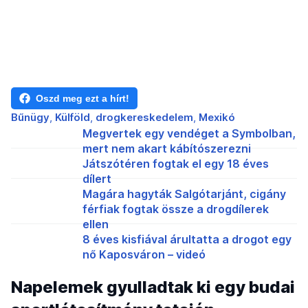
Oszd meg ezt a hírt!
Bűnügy
Külföld
drogkereskedelem
Mexikó
Megvertek egy vendéget a Symbolban,
mert nem akart kábítószerezni
Játszótéren fogtak el egy 18 éves
dílert
Magára hagyták Salgótarjánt, cigány
férfiak fogtak össze a drogdílerek
ellen
8 éves kisfiával árultatta a drogot egy
nő Kaposváron – videó
Napelemek gyulladtak ki egy budai