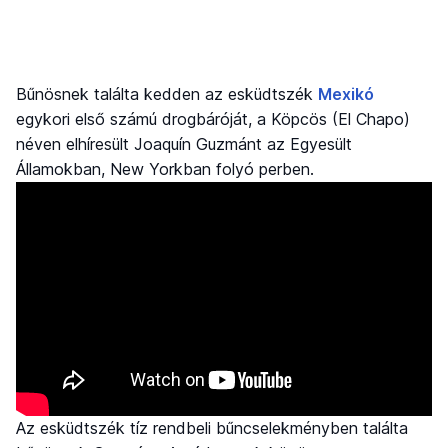
Bűnösnek találta kedden az esküdtszék
Mexikó
egykori első számú drogbáróját, a Köpcös (El Chapo)
néven elhíresült Joaquín Guzmánt az Egyesült
Államokban, New Yorkban folyó perben.
Az esküdtszék tíz rendbeli bűncselekményben találta