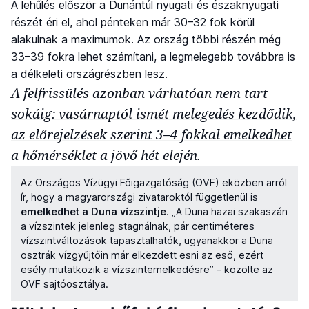
A lehűlés először a Dunántúl nyugati és északnyugati
részét éri el, ahol pénteken már 30–32 fok körül
alakulnak a maximumok. Az ország többi részén még
33–39 fokra lehet számítani, a legmelegebb továbbra is
a délkeleti országrészben lesz.
A felfrissülés azonban várhatóan nem tart
sokáig: vasárnaptól ismét melegedés kezdődik,
az előrejelzések szerint 3–4 fokkal emelkedhet
a hőmérséklet a jövő hét elején.
Az Országos Vízügyi Főigazgatóság (OVF) eközben arról
ír, hogy a magyarországi zivataroktól függetlenül is
emelkedhet a Duna vízszintje
. „A Duna hazai szakaszán
a vízszintek jelenleg stagnálnak, pár centiméteres
vízszintváltozások tapasztalhatók, ugyanakkor a Duna
osztrák vízgyűjtőin már elkezdett esni az eső, ezért
esély mutatkozik a vízszintemelkedésre” – közölte az
OVF sajtóosztálya.