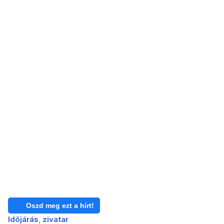
Oszd meg ezt a hírt!
Időjárás
zivatar