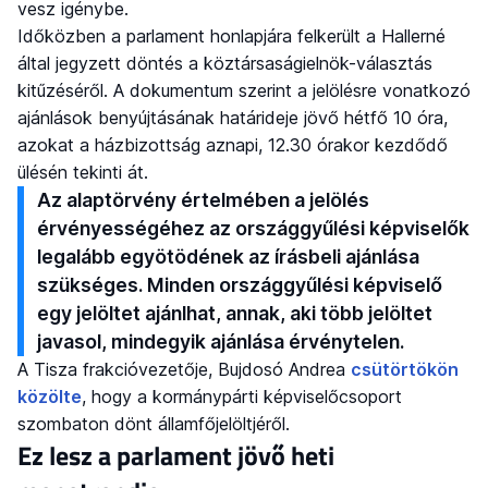
vesz igénybe.
Időközben a parlament honlapjára felkerült a Hallerné
által jegyzett döntés a köztársaságielnök-választás
kitűzéséről. A dokumentum szerint a jelölésre vonatkozó
ajánlások benyújtásának határideje jövő hétfő 10 óra,
azokat a házbizottság aznapi, 12.30 órakor kezdődő
ülésén tekinti át.
Az alaptörvény értelmében a jelölés
érvényességéhez az országgyűlési képviselők
legalább egyötödének az írásbeli ajánlása
szükséges. Minden országgyűlési képviselő
egy jelöltet ajánlhat, annak, aki több jelöltet
javasol, mindegyik ajánlása érvénytelen.
A Tisza frakcióvezetője, Bujdosó Andrea
csütörtökön
közölte
, hogy a kormánypárti képviselőcsoport
szombaton dönt államfőjelöltjéről.
Ez lesz a parlament jövő heti