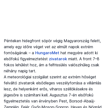
Pénteken hidegfront söpör végig Magyarország felett,
amely egy időre véget vet az elmúlt napok extrém
forróságának – a
HungaroMet
hat megyére adott ki
elsőfokú figyelmeztetést
zivatarok
miatt. A front 7–8
fokos lehűlést hoz, ám a felfrissülés valószínűleg csak
néhány napig tart.
A meteorológiai szolgálat szerint az extrém hőséget
felváltó zivatarok elsődleges veszélyforrása a villámlás
lesz, de helyenként erős, viharos széllökésekre és
jégesőre is számítani kell. Augusztus 7-én elsőfokú
figyelmeztetés van érvényben Pest, Borsod-Abaúj-
Zemplén, Fejér, Győr-Moson-Sopron, Heves és Nógrád