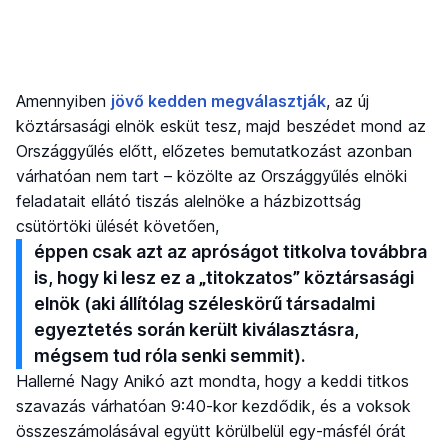
Amennyiben
jövő kedden megválasztják
, az új
köztársasági elnök esküt tesz, majd beszédet mond az
Országgyűlés előtt, előzetes bemutatkozást azonban
várhatóan nem tart – közölte az Országgyűlés elnöki
feladatait ellátó tiszás alelnöke a házbizottság
csütörtöki ülését követően,
éppen csak azt az apróságot titkolva továbbra
is, hogy ki lesz ez a „titokzatos” köztársasági
elnök (aki állítólag széleskörű társadalmi
egyeztetés során került kiválasztásra,
mégsem tud róla senki semmit).
Hallerné Nagy Anikó azt mondta, hogy a keddi titkos
szavazás várhatóan 9:40-kor kezdődik, és a voksok
összeszámolásával együtt körülbelül egy-másfél órát