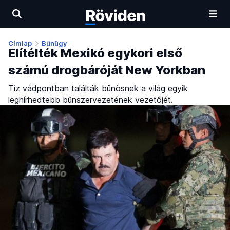
Címlap
Bűnügy
Elítélték Mexikó egykori első
számú drogbáróját New Yorkban
Tíz vádpontban találták bűnösnek a világ egyik
leghírhedtebb bűnszervezetének vezetőjét.