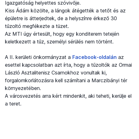
Igazgatóság helyettes szóvivője.
Kiss Ádám közölte, a lángok átégették a tetőt és az
épületre is átterjedtek, de a helyszínre érkező 30
tűzoltó megfékezte a tüzet.
Az MTI úgy értesült, hogy egy konditerem tetején
keletkezett a tűz, személyi sérülés nem történt.
A II. kerületi önkormányzat a
Facebook-oldalán
az
esettel kapcsolatban azt írta, hogy a tűzoltók az Ormai
László Asztalitenisz Csarnokhoz vonultak ki,
forgalomkorlátozásra kell számítani a Marczibányi tér
környezetében.
A városvezetés arra kért mindenkit, aki teheti, kerülje el
a teret.