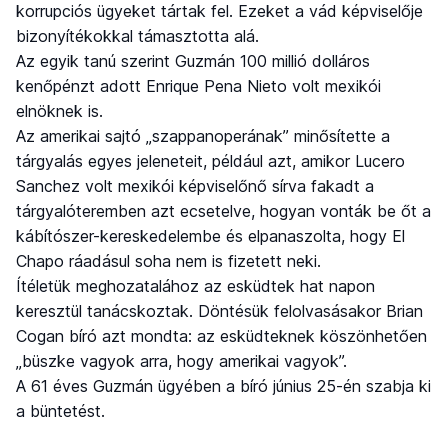
korrupciós ügyeket tártak fel. Ezeket a vád képviselője
bizonyítékokkal támasztotta alá.
Az egyik tanú szerint Guzmán 100 millió dolláros
kenőpénzt adott Enrique Pena Nieto volt mexikói
elnöknek is.
Az amerikai sajtó „szappanoperának” minősítette a
tárgyalás egyes jeleneteit, például azt, amikor Lucero
Sanchez volt mexikói képviselőnő sírva fakadt a
tárgyalóteremben azt ecsetelve, hogyan vonták be őt a
kábítószer-kereskedelembe és elpanaszolta, hogy El
Chapo ráadásul soha nem is fizetett neki.
Ítéletük meghozatalához az esküdtek hat napon
keresztül tanácskoztak. Döntésük felolvasásakor Brian
Cogan bíró azt mondta: az esküdteknek köszönhetően
„büszke vagyok arra, hogy amerikai vagyok”.
A 61 éves Guzmán ügyében a bíró június 25-én szabja ki
a büntetést.