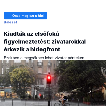
Oszd meg ezt a hírt!
Baleset
Kiadták az elsőfokú
figyelmeztetést: zivatarokkal
érkezik a hidegfront
Ezekben a megyékben lehet zivatar pénteken.