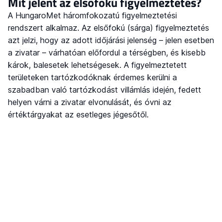
Mit jelent az elsőfokú figyelmeztetés?
A HungaroMet háromfokozatú figyelmeztetési
rendszert alkalmaz. Az elsőfokú (sárga) figyelmeztetés
azt jelzi, hogy az adott időjárási jelenség – jelen esetben
a zivatar – várhatóan előfordul a térségben, és kisebb
károk, balesetek lehetségesek. A figyelmeztetett
területeken tartózkodóknak érdemes kerülni a
szabadban való tartózkodást villámlás idején, fedett
helyen várni a zivatar elvonulását, és óvni az
értéktárgyakat az esetleges jégesőtől.