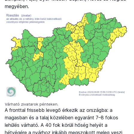
megyében.
Várható zivatarok pénteken.
A fronttal frissebb levegő érkezik az országba: a
magasban és a talaj közelében egyaránt 7–8 fokos
lehűlés várható. A 40 fok körüli hőség helyét a
hétvégére a nyárhoz inkább megszokott meleg veszi