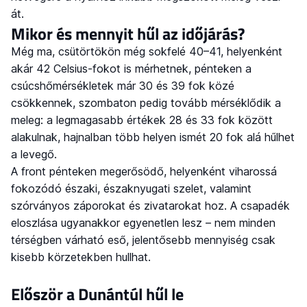
át.
Mikor és mennyit hűl az időjárás?
Még ma, csütörtökön még sokfelé 40–41, helyenként
akár 42 Celsius-fokot is mérhetnek, pénteken a
csúcshőmérsékletek már 30 és 39 fok közé
csökkennek, szombaton pedig tovább mérséklődik a
meleg: a legmagasabb értékek 28 és 33 fok között
alakulnak, hajnalban több helyen ismét 20 fok alá hűlhet
a levegő.
A front pénteken megerősödő, helyenként viharossá
fokozódó északi, északnyugati szelet, valamint
szórványos záporokat és zivatarokat hoz. A csapadék
eloszlása ugyanakkor egyenetlen lesz – nem minden
térségben várható eső, jelentősebb mennyiség csak
kisebb körzetekben hullhat.
Először a Dunántúl hűl le