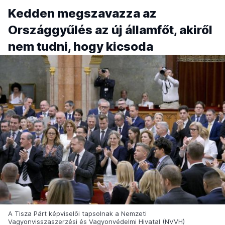
Kedden megszavazza az
Országgyűlés az új államfőt, akiről
nem tudni, hogy kicsoda
A Tisza Párt képviselői tapsolnak a Nemzeti
Vagyonvisszaszerzési és Vagyonvédelmi Hivatal (NVVH)