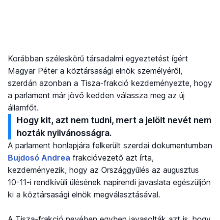
Korábban széleskörű társadalmi egyeztetést ígért
Magyar Péter a köztársasági elnök személyéről,
szerdán azonban a Tisza-frakció kezdeményezte, hogy
a parlament már jövő kedden válassza meg az új
államfőt.
Hogy kit, azt nem tudni, mert a jelölt nevét nem
hozták nyilvánosságra.
A parlament honlapjára felkerült szerdai dokumentumban
Bujdosó Andrea
frakcióvezető azt írta,
kezdeményezik, hogy az Országgyűlés az augusztus
10-11-i rendkívüli ülésének napirendi javaslata egészüljön
ki a köztársasági elnök megválasztásával.
A Tisza-frakció nevében egyben javasolták azt is, hogy