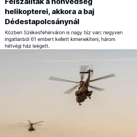
Felszálltak a honvédség
helikopterei, akkora a baj
Dédestapolcsánynál
Közben Székesfehérváron is nagy tűz van: negyven
ingatlanból 61 embert kellett kimenekíteni, három
hétvégi ház leégett.