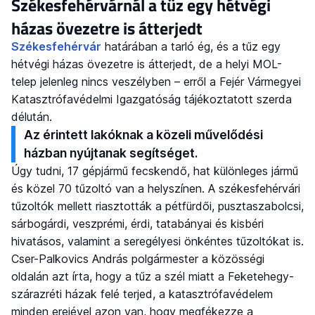
Székesfehérvárnál a tűz egy hétvégi
házas övezetre is átterjedt
Székesfehérvár
határában a tarló ég, és a tűz egy
hétvégi házas övezetre is átterjedt, de a helyi MOL-
telep jelenleg nincs veszélyben – erről a Fejér Vármegyei
Katasztrófavédelmi Igazgatóság tájékoztatott szerda
délután.
Az érintett lakóknak a közeli művelődési
házban nyújtanak segítséget.
Úgy tudni, 17 gépjármű fecskendő, hat különleges jármű
és közel 70 tűzoltó van a helyszínen. A székesfehérvári
tűzoltók mellett riasztották a pétfürdői, pusztaszabolcsi,
sárbogárdi, veszprémi, érdi, tatabányai és kisbéri
hivatásos, valamint a seregélyesi önkéntes tűzoltókat is.
Cser-Palkovics András polgármester a közösségi
oldalán azt írta, hogy a tűz a szél miatt a Feketehegy-
szárazréti házak felé terjed, a katasztrófavédelem
minden erejével azon van, hogy megfékezze a