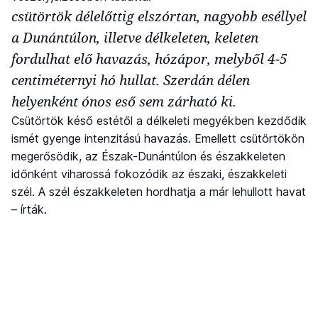
csütörtök délelőttig elszórtan, nagyobb eséllyel
a Dunántúlon, illetve délkeleten, keleten
fordulhat elő havazás, hózápor, melyből 4-5
centiméternyi hó hullat. Szerdán délen
helyenként ónos eső sem zárható ki.
Csütörtök késő estétől a délkeleti megyékben kezdődik
ismét gyenge intenzitású havazás. Emellett csütörtökön
megerősödik, az Észak-Dunántúlon és északkeleten
időnként viharossá fokozódik az északi, északkeleti
szél. A szél északkeleten hordhatja a már lehullott havat
– írták.