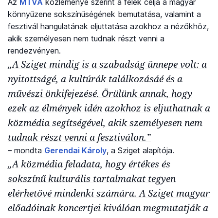
Az
MTVA
közleménye szerint a felek célja a magyar
könnyűzene sokszínűségének bemutatása, valamint a
fesztivál hangulatának eljuttatása azokhoz a nézőkhöz,
akik személyesen nem tudnak részt venni a
rendezvényen.
„A Sziget mindig is a szabadság ünnepe volt: a
nyitottságé, a kultúrák találkozásáé és a
művészi önkifejezésé. Örülünk annak, hogy
ezek az élmények idén azokhoz is eljuthatnak a
közmédia segítségével, akik személyesen nem
tudnak részt venni a fesztiválon.”
– mondta
Gerendai Károly
, a Sziget alapítója.
„A közmédia feladata, hogy értékes és
sokszínű kulturális tartalmakat tegyen
elérhetővé mindenki számára. A Sziget magyar
előadóinak koncertjei kiválóan megmutatják a