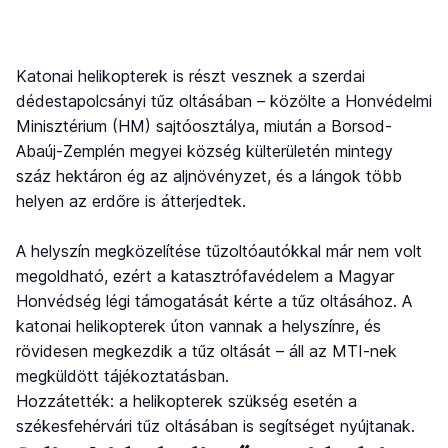
Katonai helikopterek is részt vesznek a szerdai
dédestapolcsányi tűz oltásában – közölte a Honvédelmi
Minisztérium (HM) sajtóosztálya, miután a Borsod-
Abaúj-Zemplén megyei község külterületén mintegy
száz hektáron ég az aljnövényzet, és a lángok több
helyen az erdőre is átterjedtek.
A helyszín megközelítése tűzoltóautókkal már nem volt
megoldható, ezért a katasztrófavédelem a Magyar
Honvédség légi támogatását kérte a tűz oltásához. A
katonai helikopterek úton vannak a helyszínre, és
rövidesen megkezdik a tűz oltását – áll az MTI-nek
megküldött tájékoztatásban.
Hozzátették: a helikopterek szükség esetén a
székesfehérvári tűz oltásában is segítséget nyújtanak.