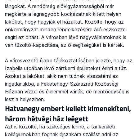
lángokat. A rendőrség elővigyázatosságból már
megkérte a legnagyobb kockázatnak kitett helyen
lakókat, hogy hagyják el házaikat. Közölte, hogy az
önkormányzat minden rendelkezésére álló eszközzel
segíti az oltást. A városban lévő nagyvállalatoknak is
van tűzoltó-kapacitása, az ő segítségüket is kérték.
A városvezető újabb tájékoztatásában jelezte, hogy az
Izabella utcában lévő zártkerti épületeket érinti a tűz.
Azokat a lakókat, akik nem tudnak visszatérni az
ingatlanukba, a Feketehegy-Szárazréti Közösségi
Házban vízzel és élelemmel várják, de mentőegység is
lesz a helyszínen.
Hatvanegy embert kellett kimenekíteni,
három hétvégi ház leégett
Azt is közölte, ha szükséges lenne, a tankerületi
kollégiumokban fognak éjszakára szállást adni az