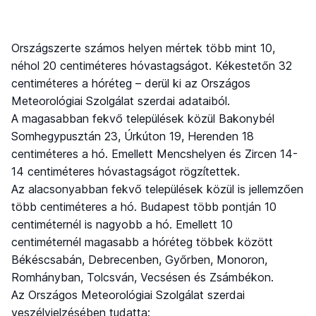
Országszerte számos helyen mértek több mint 10,
néhol 20 centiméteres hóvastagságot. Kékestetőn 32
centiméteres a hóréteg – derül ki az Országos
Meteorológiai Szolgálat szerdai adataiból.
A magasabban fekvő települések közül Bakonybél
Somhegypusztán 23, Úrkúton 19, Herenden 18
centiméteres a hó. Emellett Mencshelyen és Zircen 14-
14 centiméteres hóvastagságot rögzítettek.
Az alacsonyabban fekvő települések közül is jellemzően
több centiméteres a hó. Budapest több pontján 10
centiméternél is nagyobb a hó. Emellett 10
centiméternél magasabb a hóréteg többek között
Békéscsabán, Debrecenben, Győrben, Monoron,
Romhányban, Tolcsván, Vecsésen és Zsámbékon.
Az Országos Meteorológiai Szolgálat szerdai
veszélyjelzésében tudatta: