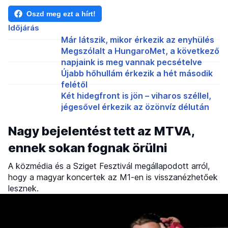
Oszd meg ezt a hírt!
Időjárás
Már látszik, mikor érkezik az enyhülés
Megszólalt a HungaroMet, a következő
napjaink is meg vannak pecsételve
Újabb hőhullám érkezik a hét második
felétől
Két hidegfront is jön – viharos széllel,
jégesővel érkezik az özönvíz délután
Nagy bejelentést tett az MTVA,
ennek sokan fognak örülni
A közmédia és a Sziget Fesztivál megállapodott arról,
hogy a magyar koncertek az M1-en is visszanézhetőek
lesznek.