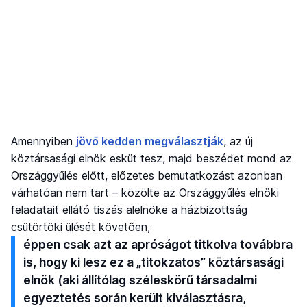
Amennyiben
jövő kedden megválasztják
, az új
köztársasági elnök esküt tesz, majd beszédet mond az
Országgyűlés előtt, előzetes bemutatkozást azonban
várhatóan nem tart – közölte az Országgyűlés elnöki
feladatait ellátó tiszás alelnöke a házbizottság
csütörtöki ülését követően,
éppen csak azt az apróságot titkolva továbbra
is, hogy ki lesz ez a „titokzatos” köztársasági
elnök (aki állítólag széleskörű társadalmi
egyeztetés során került kiválasztásra,