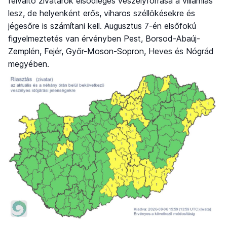
felváltó zivatarok elsődleges veszélyforrása a villámlás
lesz, de helyenként erős, viharos széllökésekre és
jégesőre is számítani kell. Augusztus 7-én elsőfokú
figyelmeztetés van érvényben Pest, Borsod-Abaúj-
Zemplén, Fejér, Győr-Moson-Sopron, Heves és Nógrád
megyében.