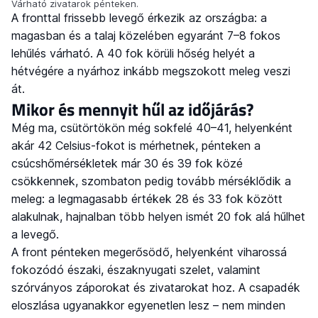
Várható zivatarok pénteken.
A fronttal frissebb levegő érkezik az országba: a
magasban és a talaj közelében egyaránt 7–8 fokos
lehűlés várható. A 40 fok körüli hőség helyét a
hétvégére a nyárhoz inkább megszokott meleg veszi
át.
Mikor és mennyit hűl az időjárás?
Még ma, csütörtökön még sokfelé 40–41, helyenként
akár 42 Celsius-fokot is mérhetnek, pénteken a
csúcshőmérsékletek már 30 és 39 fok közé
csökkennek, szombaton pedig tovább mérséklődik a
meleg: a legmagasabb értékek 28 és 33 fok között
alakulnak, hajnalban több helyen ismét 20 fok alá hűlhet
a levegő.
A front pénteken megerősödő, helyenként viharossá
fokozódó északi, északnyugati szelet, valamint
szórványos záporokat és zivatarokat hoz. A csapadék
eloszlása ugyanakkor egyenetlen lesz – nem minden