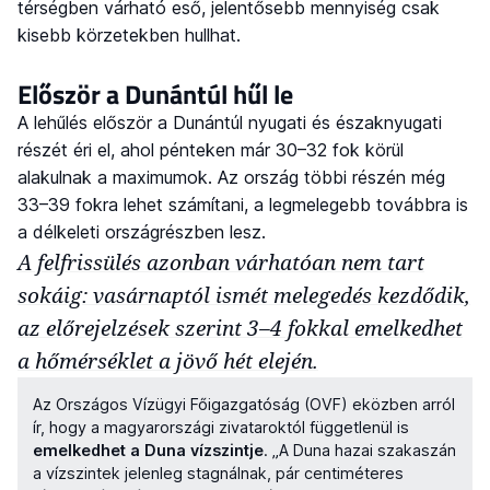
térségben várható eső, jelentősebb mennyiség csak
kisebb körzetekben hullhat.
Először a Dunántúl hűl le
A lehűlés először a Dunántúl nyugati és északnyugati
részét éri el, ahol pénteken már 30–32 fok körül
alakulnak a maximumok. Az ország többi részén még
33–39 fokra lehet számítani, a legmelegebb továbbra is
a délkeleti országrészben lesz.
A felfrissülés azonban várhatóan nem tart
sokáig: vasárnaptól ismét melegedés kezdődik,
az előrejelzések szerint 3–4 fokkal emelkedhet
a hőmérséklet a jövő hét elején.
Az Országos Vízügyi Főigazgatóság (OVF) eközben arról
ír, hogy a magyarországi zivataroktól függetlenül is
emelkedhet a Duna vízszintje
. „A Duna hazai szakaszán
a vízszintek jelenleg stagnálnak, pár centiméteres