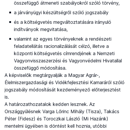
összefüggő átmeneti szabályokról szóló törvény,
a járványügyi készültségről szóló jogszabály
és a költségvetés megváltoztatására irányuló
indítványok megvitatása,
valamint az egyes törvényeknek a rendészeti
feladatellátás racionalizálását célzó, illetve a
központi költségvetés címrendjének a Nemzeti
Vagyonvisszaszerzési és Vagyonvédelmi Hivatallal
összefüggő módosítása.
A képviselők megtárgyalják a Magyar Agrár-,
Élelmiszergazdasági és Vidékfejlesztési Kamaráról szóló
jogszabály módosítását kezdeményező előterjesztést
is.
A határozathozatalok kedden lesznek. Az
Országgyűlésnek Varga Lőrinc Mihály (Tisza), Takács
Péter (Fidesz) és Toroczkai László (Mi Hazánk)
mentelmi ügyében is döntést kell hoznia, utóbbi