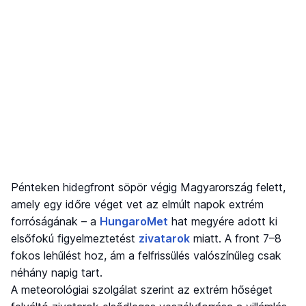
Pénteken hidegfront söpör végig Magyarország felett,
amely egy időre véget vet az elmúlt napok extrém
forróságának – a
HungaroMet
hat megyére adott ki
elsőfokú figyelmeztetést
zivatarok
miatt. A front 7–8
fokos lehűlést hoz, ám a felfrissülés valószínűleg csak
néhány napig tart.
A meteorológiai szolgálat szerint az extrém hőséget