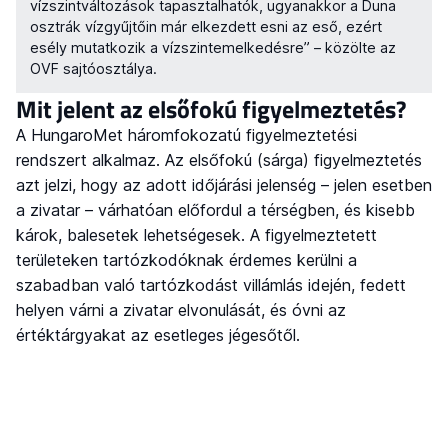
vízszintváltozások tapasztalhatók, ugyanakkor a Duna
osztrák vízgyűjtőin már elkezdett esni az eső, ezért
esély mutatkozik a vízszintemelkedésre” – közölte az
OVF sajtóosztálya.
Mit jelent az elsőfokú figyelmeztetés?
A HungaroMet háromfokozatú figyelmeztetési
rendszert alkalmaz. Az elsőfokú (sárga) figyelmeztetés
azt jelzi, hogy az adott időjárási jelenség – jelen esetben
a zivatar – várhatóan előfordul a térségben, és kisebb
károk, balesetek lehetségesek. A figyelmeztetett
területeken tartózkodóknak érdemes kerülni a
szabadban való tartózkodást villámlás idején, fedett
helyen várni a zivatar elvonulását, és óvni az
értéktárgyakat az esetleges jégesőtől.