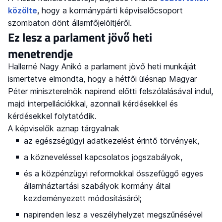
közölte
, hogy a kormánypárti képviselőcsoport
szombaton dönt államfőjelöltjéről.
Ez lesz a parlament jövő heti
menetrendje
Hallerné Nagy Anikó a parlament jövő heti munkáját
ismertetve elmondta, hogy a hétfői ülésnap Magyar
Péter miniszterelnök napirend előtti felszólalásával indul,
majd interpellációkkal, azonnali kérdésekkel és
kérdésekkel folytatódik.
A képviselők aznap tárgyalnak
az egészségügyi adatkezelést érintő törvények,
a közneveléssel kapcsolatos jogszabályok,
és a közpénzügyi reformokkal összefüggő egyes
államháztartási szabályok kormány által
kezdeményezett módosításáról;
napirenden lesz a veszélyhelyzet megszűnésével