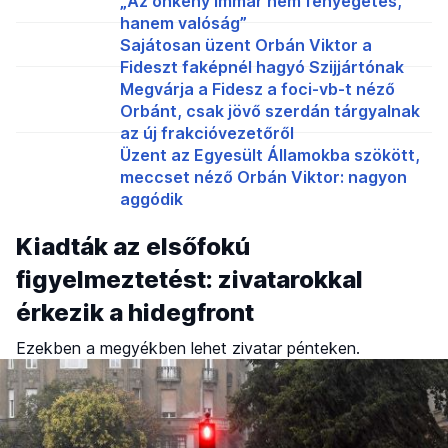
„Az önkény immár nem fenyegetés,
hanem valóság”
Sajátosan üzent Orbán Viktor a
Fideszt faképnél hagyó Szijjártónak
Megvárja a Fidesz a foci-vb-t néző
Orbánt, csak jövő szerdán tárgyalnak
az új frakcióvezetőről
Üzent az Egyesült Államokba szökött,
meccset néző Orbán Viktor: nagyon
aggódik
Kiadták az elsőfokú
figyelmeztetést: zivatarokkal
érkezik a hidegfront
Ezekben a megyékben lehet zivatar pénteken.