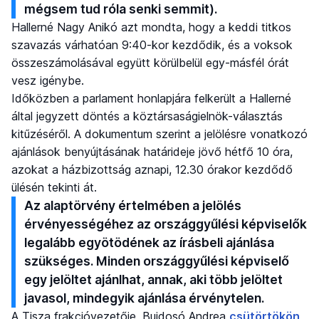
mégsem tud róla senki semmit).
Hallerné Nagy Anikó azt mondta, hogy a keddi titkos
szavazás várhatóan 9:40-kor kezdődik, és a voksok
összeszámolásával együtt körülbelül egy-másfél órát
vesz igénybe.
Időközben a parlament honlapjára felkerült a Hallerné
által jegyzett döntés a köztársaságielnök-választás
kitűzéséről. A dokumentum szerint a jelölésre vonatkozó
ajánlások benyújtásának határideje jövő hétfő 10 óra,
azokat a házbizottság aznapi, 12.30 órakor kezdődő
ülésén tekinti át.
Az alaptörvény értelmében a jelölés
érvényességéhez az országgyűlési képviselők
legalább egyötödének az írásbeli ajánlása
szükséges. Minden országgyűlési képviselő
egy jelöltet ajánlhat, annak, aki több jelöltet
javasol, mindegyik ajánlása érvénytelen.
A Tisza frakcióvezetője, Bujdosó Andrea
csütörtökön