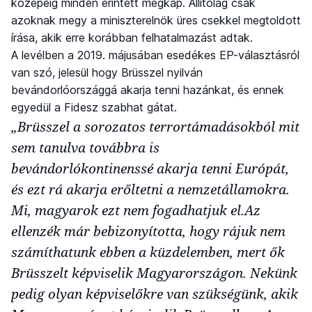
közepéig minden érintett megkap. Állítólag csak
azoknak megy a miniszterelnök üres csekkel megtoldott
írása, akik erre korábban felhatalmazást adtak.
A levélben a 2019. májusában esedékes EP-választásról
van szó, jelesül hogy Brüsszel nyilván
bevándorlóországgá akarja tenni hazánkat, és ennek
egyedül a Fidesz szabhat gátat.
„Brüsszel a sorozatos terrortámadásokból mit
sem tanulva továbbra is
bevándorlókontinenssé akarja tenni Európát,
és ezt rá akarja erőltetni a nemzetállamokra.
Mi, magyarok ezt nem fogadhatjuk el.Az
ellenzék már bebizonyította, hogy rájuk nem
számíthatunk ebben a küzdelemben, mert ők
Brüsszelt képviselik Magyarországon. Nekünk
pedig olyan képviselőkre van szükségünk, akik