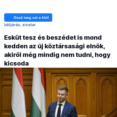
Oszd meg ezt a hírt!
Időjárás
zivatar
Esküt tesz és beszédet is mond
kedden az új köztársasági elnök,
akiről még mindig nem tudni, hogy
kicsoda