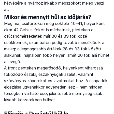
hétvégére a nyárhoz inkább megszokott meleg veszi
át.
Mikor és mennyit hűl az időjárás?
Még ma, csütörtökön még sokfelé 40–41, helyenként
akár 42 Celsius-fokot is mérhetnek, pénteken a
csúcshőmérsékletek már 30 és 39 fok közé
csökkennek, szombaton pedig tovább mérséklődik a
meleg: a legmagasabb értékek 28 és 33 fok között
alakulnak, hajnalban több helyen ismét 20 fok alá hűlhet
a levegő.
A front pénteken megerősödő, helyenként viharossá
fokozódó északi, északnyugati szelet, valamint
szórványos záporokat és zivatarokat hoz. A csapadék
eloszlása ugyanakkor egyenetlen lesz – nem minden
térségben várható eső, jelentősebb mennyiség csak
kisebb körzetekben hullhat.
Először a Dunántúl hűl le