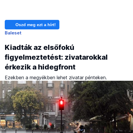
Oszd meg ezt a hírt!
Baleset
Kiadták az elsőfokú
figyelmeztetést: zivatarokkal
érkezik a hidegfront
Ezekben a megyékben lehet zivatar pénteken.