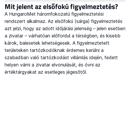
Mit jelent az elsőfokú figyelmeztetés?
A HungaroMet háromfokozatú figyelmeztetési
rendszert alkalmaz. Az elsőfokú (sárga) figyelmeztetés
azt jelzi, hogy az adott időjárási jelenség – jelen esetben
a zivatar – várhatóan előfordul a térségben, és kisebb
károk, balesetek lehetségesek. A figyelmeztetett
területeken tartózkodóknak érdemes kerülni a
szabadban való tartózkodást villámlás idején, fedett
helyen várni a zivatar elvonulását, és óvni az
értéktárgyakat az esetleges jégesőtől.