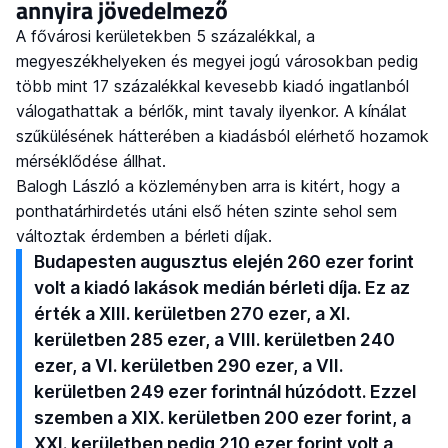
annyira jövedelmező
A fővárosi kerületekben 5 százalékkal, a
megyeszékhelyeken és megyei jogú városokban pedig
több mint 17 százalékkal kevesebb kiadó ingatlanból
válogathattak a bérlők, mint tavaly ilyenkor. A kínálat
szűkülésének hátterében a kiadásból elérhető hozamok
mérséklődése állhat.
Balogh László a közleményben arra is kitért, hogy a
ponthatárhirdetés utáni első héten szinte sehol sem
változtak érdemben a bérleti díjak.
Budapesten augusztus elején 260 ezer forint
volt a kiadó lakások medián bérleti díja. Ez az
érték a XIII. kerületben 270 ezer, a XI.
kerületben 285 ezer, a VIII. kerületben 240
ezer, a VI. kerületben 290 ezer, a VII.
kerületben 249 ezer forintnál húzódott. Ezzel
szemben a XIX. kerületben 200 ezer forint, a
XXI. kerületben pedig 210 ezer forint volt a