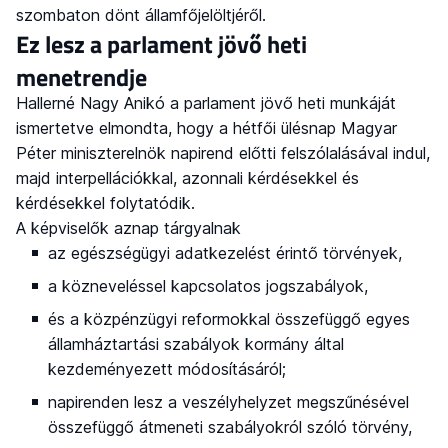
szombaton dönt államfőjelöltjéről.
Ez lesz a parlament jövő heti
menetrendje
Hallerné Nagy Anikó a parlament jövő heti munkáját
ismertetve elmondta, hogy a hétfői ülésnap Magyar
Péter miniszterelnök napirend előtti felszólalásával indul,
majd interpellációkkal, azonnali kérdésekkel és
kérdésekkel folytatódik.
A képviselők aznap tárgyalnak
az egészségügyi adatkezelést érintő törvények,
a közneveléssel kapcsolatos jogszabályok,
és a közpénzügyi reformokkal összefüggő egyes
államháztartási szabályok kormány által
kezdeményezett módosításáról;
napirenden lesz a veszélyhelyzet megszűnésével
összefüggő átmeneti szabályokról szóló törvény,