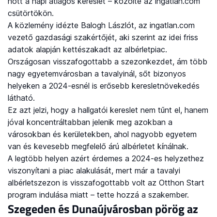
nőtt a napi átlagos kereslet – közölte az ingatlan.com
csütörtökön.
A közlemény idézte Balogh Lászlót, az ingatlan.com
vezető gazdasági szakértőjét, aki szerint az idei friss
adatok alapján kettészakadt az albérletpiac.
Országosan visszafogottabb a szezonkezdet, ám több
nagy egyetemvárosban a tavalyinál, sőt bizonyos
helyeken a 2024-esnél is erősebb keresletnövekedés
látható.
Ez azt jelzi, hogy a hallgatói kereslet nem tűnt el, hanem
jóval koncentráltabban jelenik meg azokban a
városokban és kerületekben, ahol nagyobb egyetem
van és kevesebb megfelelő árú albérletet kínálnak.
A legtöbb helyen azért érdemes a 2024-es helyzethez
viszonyítani a piac alakulását, mert már a tavalyi
albérletszezon is visszafogottabb volt az Otthon Start
program indulása miatt – tette hozzá a szakember.
Szegeden és Dunaújvárosban pörög az