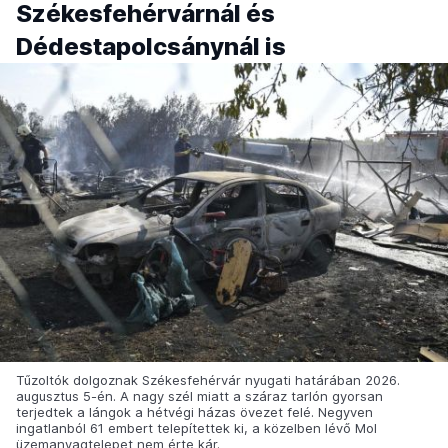
Székesfehérvárnál és
Dédestapolcsánynál is
Tűzoltók dolgoznak Székesfehérvár nyugati határában 2026.
augusztus 5-én. A nagy szél miatt a száraz tarlón gyorsan
terjedtek a lángok a hétvégi házas övezet felé. Negyven
ingatlanból 61 embert telepítettek ki, a közelben lévő Mol
üzemanyagtelepet nem érte kár.