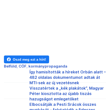
Oszd meg ezt a hírt!
Belföld
CÖF
kormánypropaganda
Így hamisították a híreket Orbán alatt –
482 oldalas dokumentumot adtak át
MTI-sek az új vezetésnek
Visszatértek a „kék plakátok”, Magyar
Péter kiosztotta az újabb tiszás
hazugságot emlegetőket
Elbocsátják a Pesti Srácok összes
munkását – folytatódik a fideszes