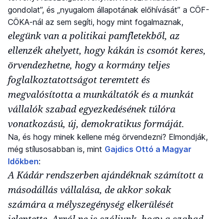
gondolat”, és „nyugalom állapotának előhívását” a CÖF-
CÖKA-nál az sem segíti, hogy mint fogalmaznak,
elegünk van a politikai pamfletekből, az
ellenzék ahelyett, hogy kákán is csomót keres,
örvendezhetne, hogy a kormány teljes
foglalkoztatottságot teremtett és
megvalósította a munkáltatók és a munkát
vállalók szabad egyezkedésének túlóra
vonatkozású, új, demokratikus formáját.
Na, és hogy minek kellene még örvendezni? Elmondják,
még stílusosabban is, mint
Gajdics Ottó a Magyar
Időkben
:
A Kádár rendszerben ajándéknak számított a
másodállás vállalása, de akkor sokak
számára a mélyszegénység elkerülését
jelentette. Arról ne is szóljunk, hogy a szabad