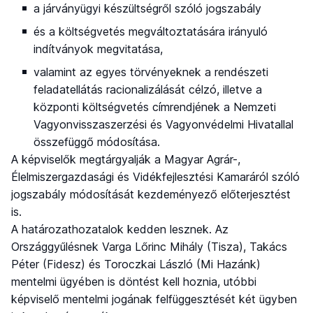
a járványügyi készültségről szóló jogszabály
és a költségvetés megváltoztatására irányuló
indítványok megvitatása,
valamint az egyes törvényeknek a rendészeti
feladatellátás racionalizálását célzó, illetve a
központi költségvetés címrendjének a Nemzeti
Vagyonvisszaszerzési és Vagyonvédelmi Hivatallal
összefüggő módosítása.
A képviselők megtárgyalják a Magyar Agrár-,
Élelmiszergazdasági és Vidékfejlesztési Kamaráról szóló
jogszabály módosítását kezdeményező előterjesztést
is.
A határozathozatalok kedden lesznek. Az
Országgyűlésnek Varga Lőrinc Mihály (Tisza), Takács
Péter (Fidesz) és Toroczkai László (Mi Hazánk)
mentelmi ügyében is döntést kell hoznia, utóbbi
képviselő mentelmi jogának felfüggesztését két ügyben