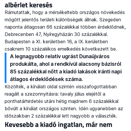
albérlet keresés
Rámutattak, hogy a mérsékeltebb országos növekedés
mögött jelentős területi különbségek állnak. Szegeden
naponta átlagosan 66 százalékkal többen érdeklődnek,
Debrecenben 47, Nyíregyházán 30 százalékkal.
Budapesten a XI. kerületben 16, a IX. kerületben
csaknem 10 százalékos emelkedés következett be.
A legnagyobb relatív ugrást Dunaújváros
produkálta, ahol a rendkívül alacsony bázisról
85 százalékkal nőtt a kiadó lakások iránti napi
átlagos érdeklődések száma.
Közölték, a kínálati oldal szintén visszafogottabban
reagált a szezonnyitásra: tavaly július elejétől a
ponthatárhirdetés utáni hétig majdnem 6 százalékkal
bővült a kínálat országos szinten. Idén ugyanebben az
időszakban 2 százalékkal lett nagyobb a választék.
Kevesebb a kiadó ingatlan, már nem