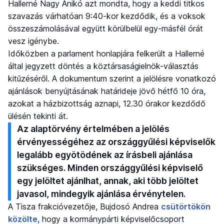
Hallerné Nagy Anikó azt mondta, hogy a keddi titkos
szavazás várhatóan 9:40-kor kezdődik, és a voksok
összeszámolásával együtt körülbelül egy-másfél órát
vesz igénybe.
Időközben a parlament honlapjára felkerült a Hallerné
által jegyzett döntés a köztársaságielnök-választás
kitűzéséről. A dokumentum szerint a jelölésre vonatkozó
ajánlások benyújtásának határideje jövő hétfő 10 óra,
azokat a házbizottság aznapi, 12.30 órakor kezdődő
ülésén tekinti át.
Az alaptörvény értelmében a jelölés
érvényességéhez az országgyűlési képviselők
legalább egyötödének az írásbeli ajánlása
szükséges. Minden országgyűlési képviselő
egy jelöltet ajánlhat, annak, aki több jelöltet
javasol, mindegyik ajánlása érvénytelen.
A Tisza frakcióvezetője, Bujdosó Andrea
csütörtökön
közölte
, hogy a kormánypárti képviselőcsoport