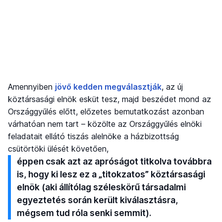
Amennyiben
jövő kedden megválasztják
, az új
köztársasági elnök esküt tesz, majd beszédet mond az
Országgyűlés előtt, előzetes bemutatkozást azonban
várhatóan nem tart – közölte az Országgyűlés elnöki
feladatait ellátó tiszás alelnöke a házbizottság
csütörtöki ülését követően,
éppen csak azt az apróságot titkolva továbbra
is, hogy ki lesz ez a „titokzatos” köztársasági
elnök (aki állítólag széleskörű társadalmi
egyeztetés során került kiválasztásra,
mégsem tud róla senki semmit).