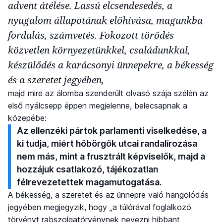
advent átélése. Lassú elcsendesedés, a
nyugalom állapotának előhívása, magunkba
fordulás, számvetés. Fokozott törődés
közvetlen környezetünkkel, családunkkal,
készülődés a karácsonyi ünnepekre, a békesség
és a szeretet jegyében,
majd mire az álomba szenderült olvasó szája szélén az
első nyálcsepp éppen megjelenne, belecsapnak a
közepébe:
Az ellenzéki pártok parlamenti viselkedése, a
ki tudja, miért hőbörgők utcai randalírozása
nem más, mint a frusztrált képviselők, majd a
hozzájuk csatlakozó, tájékozatlan
félrevezetettek magamutogatása.
A békesség, a szeretet és az ünnepre való hangolódás
jegyében megjegyzik, hogy „a túlórával foglalkozó
törvényt rabszolgatörvénynek nevezni hibbant