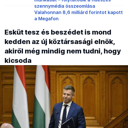
szennymédia összeomlása
Valahonnan 8,6 milliárd forintot kapott
a Megafon
Esküt tesz és beszédet is mond
kedden az új köztársasági elnök,
akiről még mindig nem tudni, hogy
kicsoda