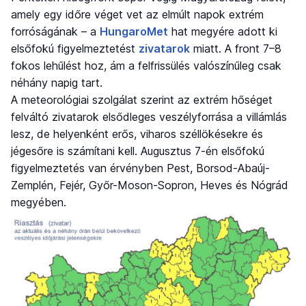
amely egy időre véget vet az elmúlt napok extrém
forróságának – a
HungaroMet
hat megyére adott ki
elsőfokú figyelmeztetést
zivatarok
miatt. A front 7–8
fokos lehűlést hoz, ám a felfrissülés valószínűleg csak
néhány napig tart.
A meteorológiai szolgálat szerint az extrém hőséget
felváltó zivatarok elsődleges veszélyforrása a villámlás
lesz, de helyenként erős, viharos széllökésekre és
jégesőre is számítani kell. Augusztus 7-én elsőfokú
figyelmeztetés van érvényben Pest, Borsod-Abaúj-
Zemplén, Fejér, Győr-Moson-Sopron, Heves és Nógrád
megyében.