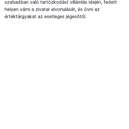
szabadban való tartózkodást villámlás idején, fedett
helyen várni a zivatar elvonulását, és óvni az
értéktárgyakat az esetleges jégesőtől.