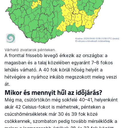
Várható zivatarok pénteken.
A fronttal frissebb levegő érkezik az országba: a
magasban és a talaj közelében egyaránt 7–8 fokos
lehűlés várható. A 40 fok körüli hőség helyét a
hétvégére a nyárhoz inkább megszokott meleg veszi
át.
Mikor és mennyit hűl az időjárás?
Még ma, csütörtökön még sokfelé 40–41, helyenként
akár 42 Celsius-fokot is mérhetnek, pénteken a
csúcshőmérsékletek már 30 és 39 fok közé
csökkennek, szombaton pedig tovább mérséklődik a