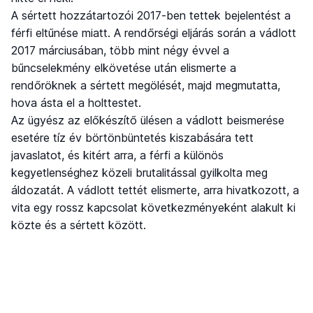
A sértett hozzátartozói 2017-ben tettek bejelentést a
férfi eltűnése miatt. A rendőrségi eljárás során a vádlott
2017 márciusában, több mint négy évvel a
bűncselekmény elkövetése után elismerte a
rendőröknek a sértett megölését, majd megmutatta,
hova ásta el a holttestet.
Az ügyész az előkészítő ülésen a vádlott beismerése
esetére tíz év börtönbüntetés kiszabására tett
javaslatot, és kitért arra, a férfi a különös
kegyetlenséghez közeli brutalitással gyilkolta meg
áldozatát. A vádlott tettét elismerte, arra hivatkozott, a
vita egy rossz kapcsolat következményeként alakult ki
közte és a sértett között.