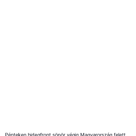
Pénteken hidegfront söpör végig Magyarország felett,