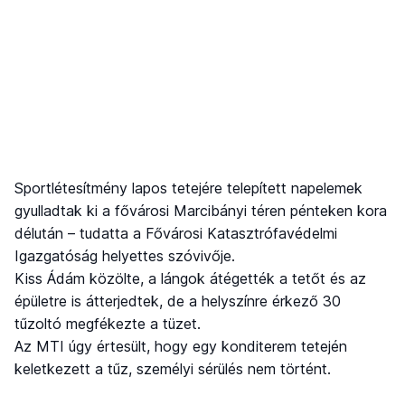
Sportlétesítmény lapos tetejére telepített napelemek
gyulladtak ki a fővárosi Marcibányi téren pénteken kora
délután – tudatta a Fővárosi Katasztrófavédelmi
Igazgatóság helyettes szóvivője.
Kiss Ádám közölte, a lángok átégették a tetőt és az
épületre is átterjedtek, de a helyszínre érkező 30
tűzoltó megfékezte a tüzet.
Az MTI úgy értesült, hogy egy konditerem tetején
keletkezett a tűz, személyi sérülés nem történt.