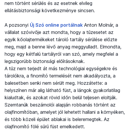
nem történt sérülés és az esetnek elvileg
ellátásbiztonsági következménye sincsen.
A pozsonyi
Új Szó online portálnak
Anton Molnár, a
vállalat szóvivője azt mondta, hogy a tűzesetet az
egyik kőolajtermékeket tároló tartály sérülése előzte
meg, majd a benne lévő anyag meggyulladt. Elmondta,
hogy egy kétfalú tartályról van szó, amely megfelel a
legszigorúbb biztonsági előírásoknak.
A tűz nem terjedt át más technológiai egységekre és
tárolókra, a finomító termelését nem akadályozta, a
balesetben senki nem sérült meg. Hozzátette: a
helyszínen már alig látható füst, a lángok gyakorlatilag
kialudtak, és azokat rövid időn belül teljesen eloltják.
Szemtanúk beszámolói alapján robbanás történt az
olajfinomítóban, amelyet jól lehetett hallani a környéken,
és több közeli épület ablakai is beleremegtek. Az
olajfinomító fölé sűrű füst emelkedett.