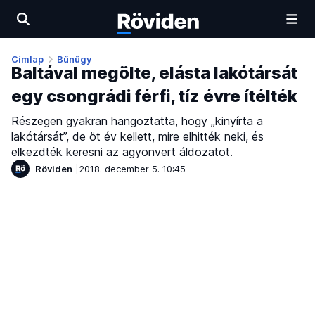
Címlap
Bűnügy
Baltával megölte, elásta lakótársát
egy csongrádi férfi, tíz évre ítélték
Részegen gyakran hangoztatta, hogy „kinyírta a
lakótársát”, de öt év kellett, mire elhitték neki, és
elkezdték keresni az agyonvert áldozatot.
Röviden
2018. december 5. 10:45