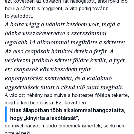
ezt követően az udvaron fát hasogatott, ahol rövid idő
belül a sértett is megjelent, a vita pedig tovább
folytatódott.
A balta végig a vádlott kezében volt, majd a
házba visszakeveredve a szerszámmal
legalább 14 alkalommal megütötte a sértettet.
Az első csapások hátulról érték a férfit. A
védekezni próbáló sértett földre került, a fejét
ért csapások következtében nyílt
koponyatörést szenvedett, és a kialakuló
agysérülések miatt a rövid idő alatt meghalt.
A vádlott néhány nap múlva a holttestet fóliába tekerte,
majd a kertben elásta. Ezt követően
ittas állapotban több alkalommal hangoztatta,
hogy „kinyírta a lakótársát”,
de mivel nagyot mondó embernek ismerték, senki nem
hitte el neki.