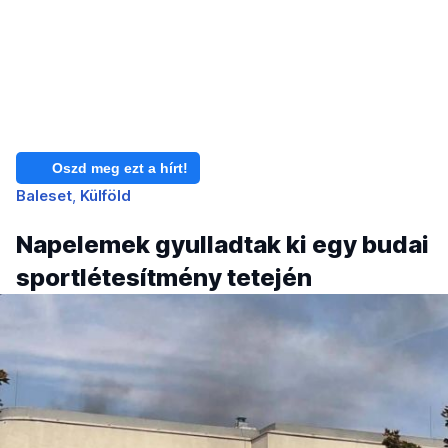
Oszd meg ezt a hírt!
Baleset
Külföld
Napelemek gyulladtak ki egy budai
sportlétesítmény tetején