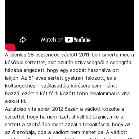
A jelenleg 28 esztendős vádlott 2011-ben ismerte meg a
későbbi sértettet, akit azután szívességből a csongrádi
házába engedett, hogy egy szobát használva ott
lakjon. Az 51 éves sértett gyakran italozott, és a
költségekhez – szállásadója kérésére sem – járult
hozzá, ezért a két férfi között több alkalommal is vita
alakult ki.
Az utolsó vita során 2012 őszén a vádlott közölte a
sértettel, hogy ha nem fizet, el kell költöznie, mire a
sértett a szobájába ment azzal a felkiáltással, hogy az
az ő szobája, oda a vádlott nem mehet be. A vádlott