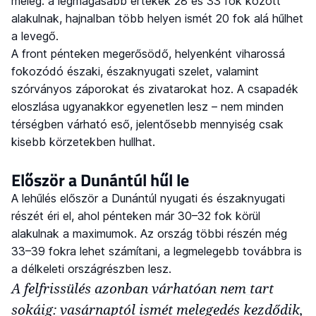
meleg: a legmagasabb értékek 28 és 33 fok között
alakulnak, hajnalban több helyen ismét 20 fok alá hűlhet
a levegő.
A front pénteken megerősödő, helyenként viharossá
fokozódó északi, északnyugati szelet, valamint
szórványos záporokat és zivatarokat hoz. A csapadék
eloszlása ugyanakkor egyenetlen lesz – nem minden
térségben várható eső, jelentősebb mennyiség csak
kisebb körzetekben hullhat.
Először a Dunántúl hűl le
A lehűlés először a Dunántúl nyugati és északnyugati
részét éri el, ahol pénteken már 30–32 fok körül
alakulnak a maximumok. Az ország többi részén még
33–39 fokra lehet számítani, a legmelegebb továbbra is
a délkeleti országrészben lesz.
A felfrissülés azonban várhatóan nem tart
sokáig: vasárnaptól ismét melegedés kezdődik,