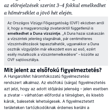
az előrejelzések szerint 3–4 fokkal emelkedhet
a hőmérséklet a jövő hét elején.
Az Országos Vízügyi Főigazgatóság (OVF) eközben arról
ír, hogy a magyarországi zivataroktól függetlenül is
emelkedhet a Duna vízszintje
. „A Duna hazai szakaszán
a vízszintek jelenleg stagnálnak, pár centiméteres
vízszintváltozások tapasztalhatók, ugyanakkor a Duna
osztrák vízgyűjtőin már elkezdett esni az eső, ezért
esély mutatkozik a vízszintemelkedésre” – közölte az
OVF sajtóosztálya.
Mit jelent az elsőfokú figyelmeztetés?
A HungaroMet háromfokozatú figyelmeztetési
rendszert alkalmaz. Az elsőfokú (sárga) figyelmeztetés
azt jelzi, hogy az adott időjárási jelenség – jelen esetben
a zivatar – várhatóan előfordul a térségben, és kisebb
károk, balesetek lehetségesek. A figyelmeztetett
területeken tartózkodóknak érdemes kerülni a