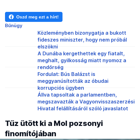
Oszd meg ezt a hírt!
Bűnügy
Közleményben bizonygatja a bukott
fideszes miniszter, hogy nem próbál
elszökni
A Dunába kergethettek egy fiatalt,
meghalt, gyilkosság miatt nyomoz a
rendőrség
Fordulat: Bús Balázst is
meggyanúsították az óbudai
korrupciós ügyben
Állva tapsoltak a parlamentben,
megszavazták a Vagyonvisszaszerzési
Hivatal felállításáról szóló javaslatot
Tűz ütött ki a Mol pozsonyi
finomítójában