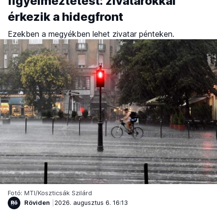
figyelmeztetést: zivatarokkal
érkezik a hidegfront
Ezekben a megyékben lehet zivatar pénteken.
Fotó: MTI/Koszticsák Szilárd
Röviden
2026. augusztus 6. 16:13