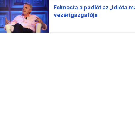
Felmosta a padlót az „idióta m
vezérigazgatója