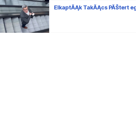
ElkaptĂĄk TakĂĄcs PĂŠtert 