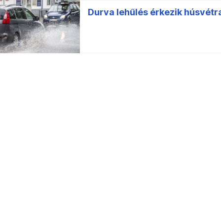
Durva lehűlés érkezik húsvétra